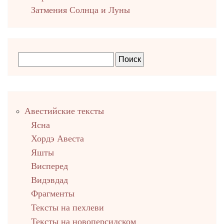
Затмения Солнца и Луны
Правый
Авестийские тексты
столбец
Ясна
Хордэ Авеста
Яшты
Висперед
Видэвдад
Фрагменты
Тексты на пехлеви
Тексты на новоперсидском