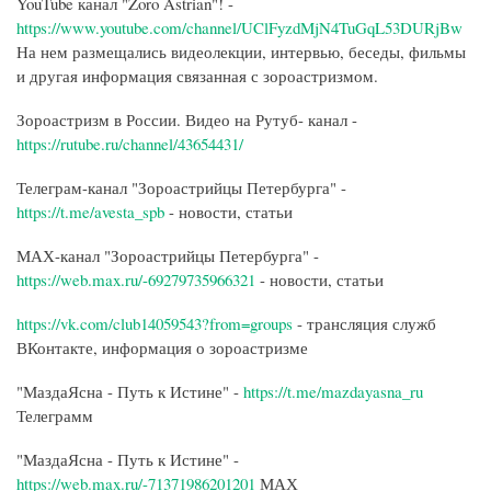
YouTube канал "Zoro Astrian"! -
https://www.youtube.com/channel/UClFyzdMjN4TuGqL53DURjBw
На нем размещались видеолекции, интервью, беседы, фильмы
и другая информация связанная с зороастризмом.
Зороастризм в России. Видео на Рутуб- канал -
https://rutube.ru/channel/43654431/
Телеграм-канал "Зороастрийцы Петербурга" -
https://t.me/avesta_spb
- новости, статьи
МАХ-канал "Зороастрийцы Петербурга" -
https://web.max.ru/-69279735966321
- новости, статьи
https://vk.com/club14059543?from=groups
- трансляция служб
ВКонтакте, информация о зороастризме
"МаздаЯсна - Путь к Истине" -
https://t.me/mazdayasna_ru
Телеграмм
"МаздаЯсна - Путь к Истине" -
https://web.max.ru/-71371986201201
МАХ