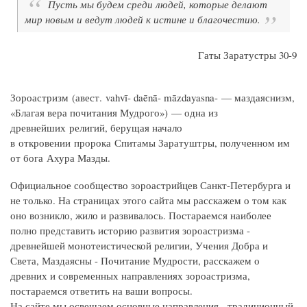
Пусть мы будем среди людей, которые делают
мир новым и ведут людей к истине и благочестию.
Гаты Заратустры 30-9
Зороастризм (авест. vahvī- daēnā- māzdayasna- — маздаяснизм,
«Благая вера почитания Мудрого») — одна из
древнейших религий, берущая начало
в откровении пророка Спитамы Заратуштры, полученном им
от бога Ахура Мазды.
Официальное сообщество зороастрийцев Санкт-Петербурга и
не только. На страницах этого сайта мы расскажем о том как
оно возникло, жило и развивалось. Постараемся наиболее
полно представить историю развития зороастризма -
древнейшей монотеистической религии, Учения Добра и
Света, Маздаясны - Почитание Мудрости, расскажем о
древних и современных направлениях зороастризма,
постараемся ответить на ваши вопросы.
На сайте мы освещаем основные направления - традиционный