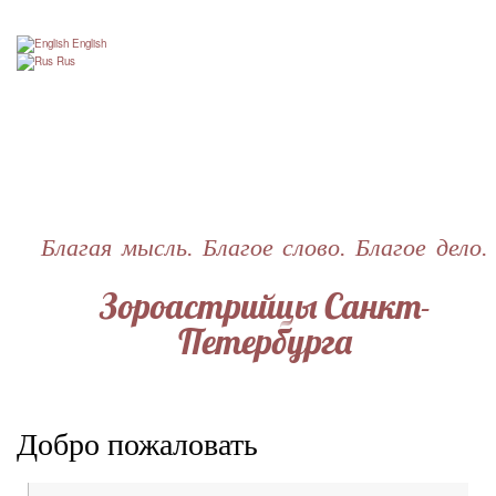
Перейти
к
English
основному
Rus
содержанию
Благая мысль. Благое слово. Благое дело.
Зороастрийцы Санкт-
Петербурга
Добро пожаловать