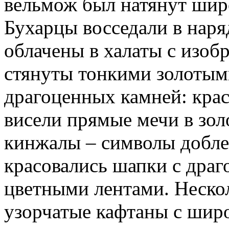
вельмож был натянут широ
Бухарцы восседали в нар
облачены в халаты с изоб
стянуты тонкими золотым
драгоценных камней: крас
висели прямые мечи в зо
кинжалы – символы доблес
красовались шапки с дра
цветными лентами. Неско
узорчатые кафтаны с шир