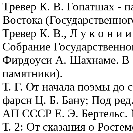
Тревер К. В. Гопатшах - п
Востока (Государственного
Тревер К. В., Л у к о н и 
Собрание Государственног
Фирдоуси А. Шахнаме. В 6
памятники).
Т. Г. От начала поэмы до с
фарсн Ц. Б. Бану; Под ред.
АП СССР Е. Э. Бертельс. 
Т. 2: От сказания о Росге