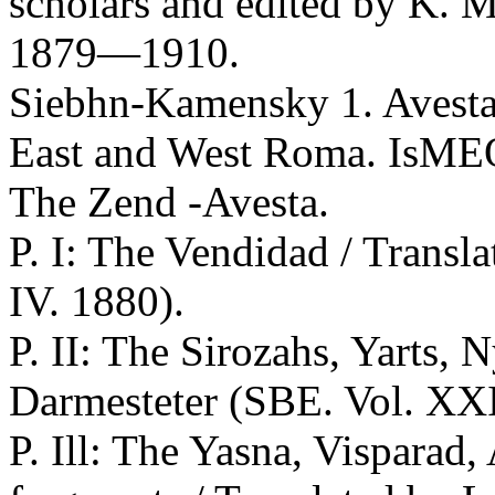
scholars and edited by K. M
1879—1910.
Siebhn-Kamensky 1. Avesta
East and West Roma. IsME
The Zend -Avesta.
P. I: The Vendidad / Transl
IV. 1880).
P. II: The Sirozahs, Yarts, 
Darmesteter (SBE. Vol. XXI
P. Ill: The Yasna, Visparad