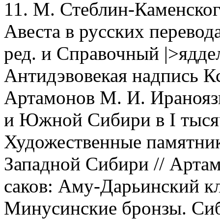
11. М. Стеблин-Каменског
Авеста в русских перевода
ред. и Справочный |>яддел
Антидэвовекая надпись Кс
Артамонов М. И. Иранояз
и Южной Сибири в I тысяч
Художественные памятник
Западной Сибири // Артам
саков: Аму-Дарьинский кл
Минусинские бронзы. Сиби