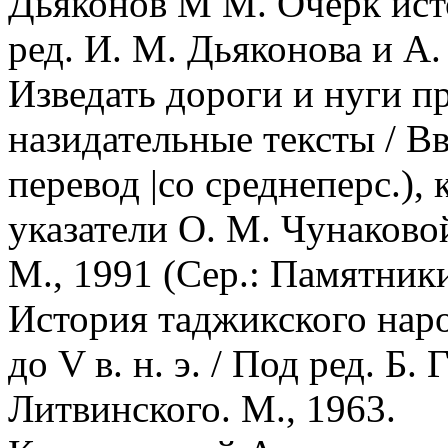
Дьяконов М М. Очерк ист
ред. И. М. Дьяконова и А.
Изведать дороги и нуги п
назидательные тексты / Вв
перевод |со среднеперс.),
указатели О. М. Чунаковой
М., 1991 (Сер.: Памятник
История таджикского наро
до V в. н. э. / Под ред. Б. 
Литвинского. М., 1963.