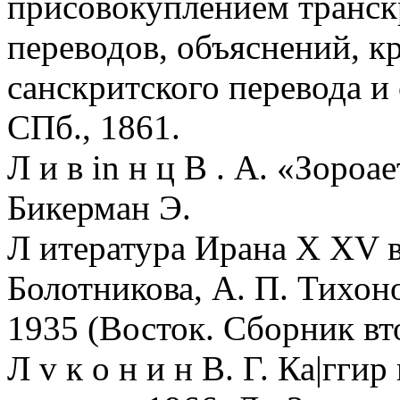
присовокуплением транскр
переводов, объяснений, к
санскритского перевода и
СПб., 1861.
Л и в in н ц В . А. «Зороа
Бикерман Э.
Л итература Ирана X XV в.
Болотникова, А. П. Тихон
1935 (Восток. Сборник вт
Л v к о н и н В. Г. Ка|гги