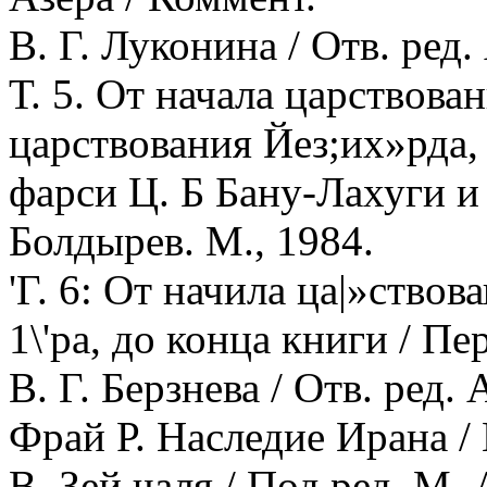
В. Г. Луконина / Отв. ред.
Т. 5. От начала царствова
царствования Йез;их»рда, 
фарси Ц. Б Бану-Лахуги и Б
Болдырев. М., 1984.
'Г. 6: От начила ца|»ство
1\'ра, до конца книги / Пе
В. Г. Берзнева / Отв. ред. 
Фрай Р. Наследие Ирана / 
В. Зей.чаля / Под ред. М. 