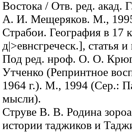
Востока / Отв. ред. акад. 
А. И. Мещеряков. М., 199
Страбои. География в 17 к
д|>евнсгреческ.], статья и
Под ред. нроф. О. О. Крюг
Утченко (Репринтное восп
1964 г.). М., 1994 (Сер.:
мысли).
Струве В. В. Родина зоро
истории таджиков и Таджи