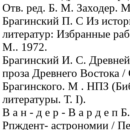
Отв. ред. Б. М. Заходер. М
Брагинский П. С Из истор
литератур: Избранные рабо
М.. 1972.
Брагинский И. С. Древней 
проза Древнего Востока / 
Брагинского. М . НПЗ (Би
литературы. Т. I).
В а н - д е р - В а р д е 
Рпждент- астрономии / Пер