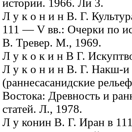
истории. 1966. Ли 3.
Л у к о н и н В. Г. Культу
111 — V вв.: Очерки по ис
В. Тревер. М., 1969.
Л у к о к и н В Г. Искупт
Л у к о н и н В. Г. Накш-
(раннесасанидские рельеф
Востока: Древность и ран
статей. Л., 1978.
Л у конин В. Г. Иран в 11