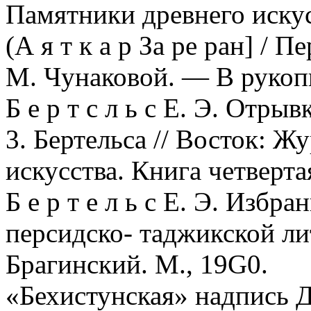
Памятники древнего искус
(А я т к а р За ре ран] / П
М. Чунаковой. — В рукоп
Б е р т с л ь с Е. Э. Отрыв
3. Бертельса // Восток: Ж
искусства. Книга четверта
Б е р т е л ь с Е. Э. Избр
персидско- таджикской лит
Брагинский. М., 19G0.
«Бехистунская» надпись Д