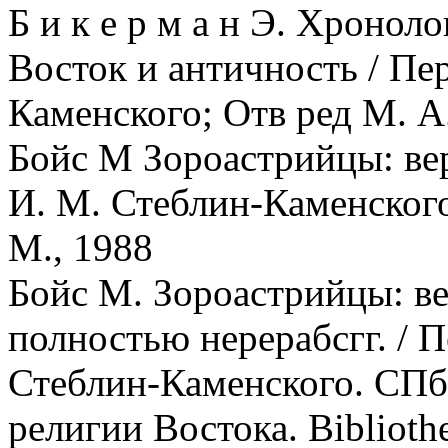
Б и к е р м а н Э. Хроно
Восток и античность / Пер
Каменского; Отв ред М. А
Бойс М Зороастрийцы: вер
И. М. Стеблин-Каменского;
М., 1988
Бойс М. Зороастрийцы: ве
полностью нерерабсгг. / Пе
Стеблин-Каменского. СПб,
религии Востока. Bibliothec