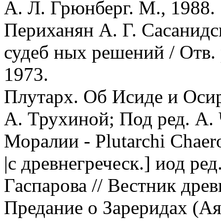
А. Л. Грюнберг. М., 1988.
Периханян А. Г. Сасанидс
судеб ных решений / Отв. 
1973.
Плутарх. Об Исиде и Осири
А. Трухиной; Под ред. А. 
Моралии - Plutarchi Chaero
|c древнегреческ.] иод ред
Гаспарова // Вестник древ
Предание о Зареридах (Аят