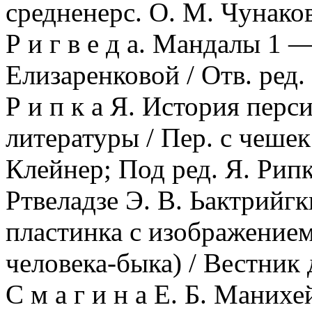
средненерс. О. М. Чунаков
Р и г в е д а. Мандалы 1 —
Елизаренковой / Отв. ред.
Р и п к а Я. История перс
литературы / Пер. с чешек
Клейнер; Под ред. Я. Рипк
Ртвеладзе Э. В. Ьактрийг
пластинка с изображением
человека-быка) / Вестник 
С м а г и н а Е. Б. Манихе