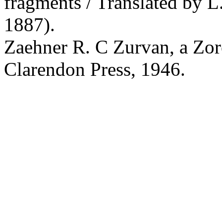
fragments / Translated by 
1887).
Zaehner R. С Zurvan, a Zo
Clarendon Press, 1946.