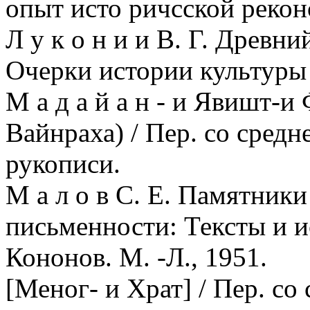
опыт исто ричсской рекон
Л у к о н и и В. Г. Древн
Очерки истории культуры 
М а д а й а н - и Явишт-
Вайнраха) / Пер. со средн
рукописи.
М а л о в С. Е. Памятник
письменности: Тексты и ис
Кононов. М. -Л., 1951.
[Меног- и Храт] / Пер. со 