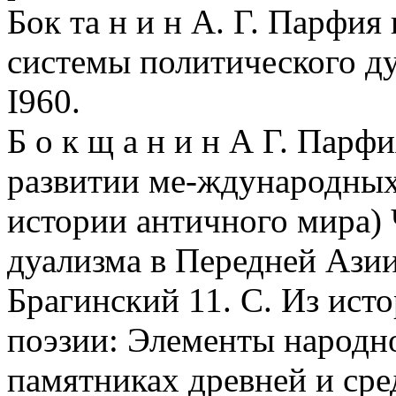
Бок та н и н А. Г. Парфия
системы политического ду
I960.
Б о к щ а н и н А Г. Парф
развитии ме-ждународных
истории античного мира) 
дуализма в Передней Азии
Брагинский 11. С. Из ист
поэзии: Элементы народно
памятниках древней и сре