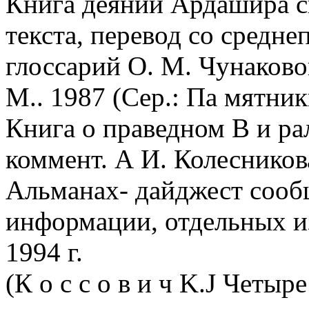
Книга деяний Ардашира с
текста, перевод со средне
глоссарий О. М. Чунаковой
М.. 1987 (Сер.: Па мятни
Книга о праведном В и рал
коммент. А И. Колесников
Альманах- дайджест сооб
информации, отдельных из
1994 г.
(К о с с о в и ч K.J Четыр