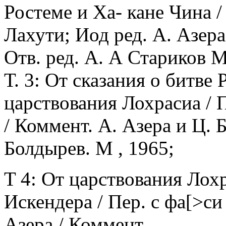
Ростеме и Ха- кане Чина /
Лахути; Иод ред. А. Азера
Отв. ред. А. А Стариков М
Т. 3: От сказания о битве
царствования Лохрасиа / П
/ Коммент. А. Азера и Ц. Б
Болдырев. М , 1965;
T 4: От царствования Лох
Искендера / Пер. с фа[>си
Азера / Коммент.