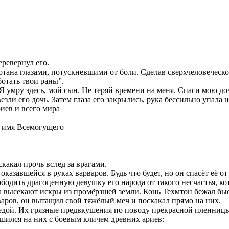
ревернул его.
ана глазами, потускневшими от боли. Сделав сверхчеловеческое
отать твои раны”.
Я умру здесь, мой сын. Не теряй времени на меня. Спаси мою до
ли его дочь. Затем глаза его закрылись, рука бессильно упала н
иев и всего мира
л имя Всемогущего
какал прочь вслед за врагами.
казавшейся в руках варваров. Будь что будет, но он спасёт её от
бодить драгоценную девушку его народа от такого несчастья, кот
та высекают искры из промёрзшей земли. Конь Техмтон бежал быс
варов, он вытащил свой тяжёлый меч и поскакал прямо на них.
едой. Их грязные предвкушения по поводу прекрасной пленницы
ушился на них с боевым кличем древних ариев: