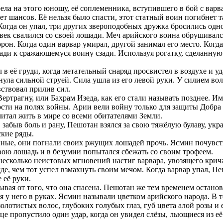
ела на этого юношу, её соплеменника, вступившего в бой с варв
ет шансов. Её нельзя было спасти, этот статный воин погибнет та
огда он упал, три других звероподобных дружка бросились одн
овек свалился со своей лошади. Меч арийского воина обрушивался
рон. Когда один варвар умирал, другой занимал его место. Когда
шади к сражающемуся воину сзади. Используя рогатку, сделанную
л в её груди, когда метательный снаряд просвистел в воздухе и 
ула сильной струей. Сила ушла из его левой руки. У силием вол
вствовал прилив сил.
ртрагну, или Бахрам Изеда, как его стали называть позднее. И
рости на полях войны. Арии вели войну только для защиты Добра
итал жить в мире со всеми обитателями Земли.
абыв боль и рану, Пешотан взялся за свою тяжёлую булаву, укр
кие ряды.
нные, они погнали своих ржущих лошадей прочь. Ясмин почувство
свою лошадь и в безумии попытался сбежать со своим трофеем.
 несколько неистовых мгновений настиг варвара, увозящего кри
е, чем тот успел взмахнуть своим мечом. Когда варвар упал, Пе
 её руки.
ывая от того, что она спасена. Пешотан же тем временем останов
у него в руках. Ясмин называли цветком арийского народа. В то
олотистых волос, глубоких голубых глаз, губ цвета алой розы и
е пропустило один удар, когда он увидел слёзы, льющиеся из её