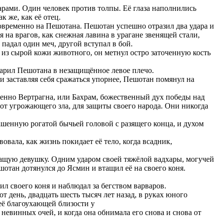
арами. Один человек против толпы. Её глаза наполнились
к же, как её отец.
овременно на Пешотана. Пешотан успешно отразил два удара и
 на врагов, как снежная лавина в урагане звенящей стали,
 падал один меч, другой вступал в бой.
 из сырой кожи животного, он метнул остро заточенную кость
ударил Пешотана в незащищённое левое плечо.
и заставляя себя сражаться упорнее, Пешотан помянул на
менно Вертрагна, или Бахрам, божественный дух победы над
 от угрожающего зла, для защиты своего народа. Они никогда
ашенную рогатой бычьей головой с разящего конца, и духом
вала, как жизнь покидает её тело, когда всадник,
чащую девушку. Одним ударом своей тяжёлой вадхары, могучей
шотан дотянулся до Ясмин и втащил её на своего коня.
ил своего коня и наблюдал за бегством варваров.
т день, двадцать шесть тысяч лет назад, в руках юного
 её благоухающей близости у
 невинных очей, и когда она обнимала его снова и снова от