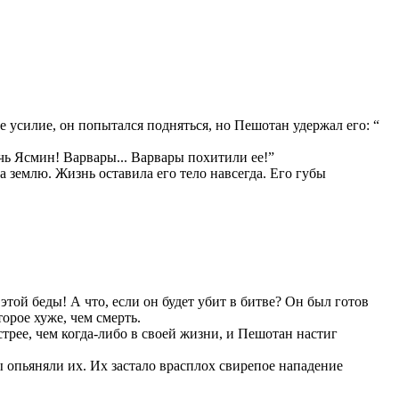
 усилие, он попытался подняться, но Пешотан удержал его: “
чь Ясмин! Варвары... Варвары похитили ее!”
а землю. Жизнь оставила его тело навсегда. Его губы
 этой беды! А что, если он будет убит в битве? Он был готов
орое хуже, чем смерть.
трее, чем когда-либо в своей жизни, и Пешотан настиг
 опьяняли их. Их застало врасплох свирепое нападение