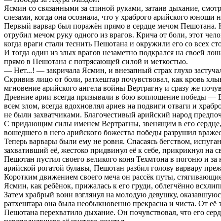
Ясмин со связанными за спиной руками, затаив дыхание, смотр
слезами, когда она осознала, что у храброго арийского юноши н
Первый варвар был поражён прямо в сердце мечом Пешотана. К
отрубил мечом руку одного из врагов. Крича от боли, этот чел
когда враги стали теснить Пешотана и окружили его со всех сто
И тогда один из злых врагов незаметно подкрался на своей ло
прямо в Пешотана с потрясающей силой и меткостью.
— Нет...! — закричала Ясмин, и внезапный страх глухо застуча
Скривив лицо от боли, ратхештар почувствовал, как кровь хлын
мгновение арийского ангела войны Вертрагну и сразу же почу
Древние арии всегда призывали в бою воплощение победы — Ве
всем злом, всегда вдохновлял ариев на подвиги отваги и храб
не были захватчиками. Благочестивый арийский народ предпоч
С придающим силы именем Вертрагны, звенящим в его сердце, з
вошедшего в него арийского божества победы разрушил вражес
Теперь варвары были ему не ровня. Спасаясь бегством, испуга
захвативший её, жестоко придвинул её к себе, прикрикнул на 
Пешотан пустил своего великого коня Техмтона в погоню и за
арийской рогатой булавы, Пешотан разбил голову варвару прежд
Коротким движением своего меча он рассёк путы, стягивающие
Ясмин, как ребёнок, прижалась к его груди, облегчённо всхлип
Затем храбрый воин взглянул на молодую девушку, оказавшуюся 
ратхештара она была необыкновенно прекрасна и чиста. От её з
Пешотана перехватило дыхание. Он почувствовал, что его сердц