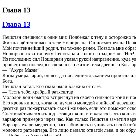
Глава 13
Глава 13
Пешотан спешился в один миг. Подбежал к телу и осторожно пе
Жизнь ещё теплилась в теле Ноширвана. Он посмотрел на Пешот
Мой почтеннейший родич, ты тяжело ранен. Позволь мне обраб
Ноширван схватил руку Пешотана и голос его задрожал: “Нет! 
Из последних сил Ноширван указал рукой направление, куда увез
прошептали последнее слово в его жизни: имя древнего Бога ар
— “Ахура Мазда”.
Когда умирал арий, он всегда последним дыханием произноси
Бога.
Пешотан встал. Его глаза были влажны от слёз.
— Честь тебе, храбрый ратхештар!
Молодой воин быстро вспрыгнул на своего сильного коня и пос
Его кровь кипела, когда он думал о молодой арийской девушке, о
десятки раз пожертвовать своей жизнью, если это поможет осво
Снег взмётывался из-под летящих копыт, и казалось, что копы
варваров примерно через час. Как только Пешотан заметил вар
Варвары ехали медленно, расслабившись и упиваясь своей поб
молодого ратхештара. Его лицо пылало отвагой льва, и он обр
— Победа за Ахура Маздой!