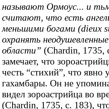
называют Ормоус... и тьм
считают, что есть ангел
меньшими богами (dieux s
охранять неодушевленные
области”
(Chardin, 1735,
замечает, что зороастрий
честь “стихий”, что явно 
гахамбары. Он не упоминае
видел зороастрийца во вр
(Chardin, 1735, с. 183), ч