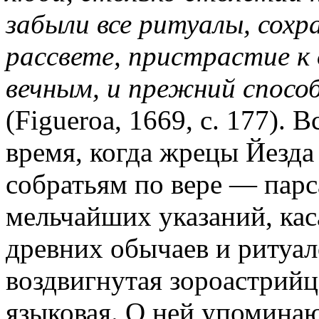
забыли все ритуалы, сохр
рассвете, пристрастие к
вечным, и прежний спосо
(Figueroa, 1669, с. 177). 
время, когда жрецы Йезда
собратьям по вере — парс
мельчайших указаний, ка
древних обычаев и ритуал
воздвигнутая зороастрийц
языковая. О ней упомина