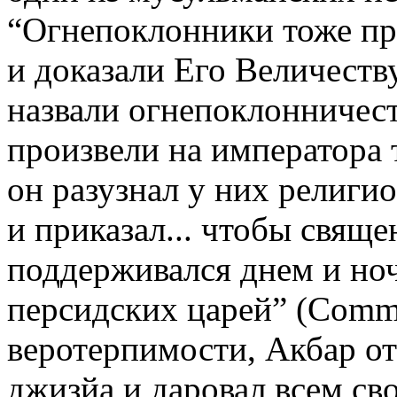
“Огнепоклонники тоже пр
и доказали Его Величеств
назвали огнепоклонничест
произвели на императора 
он разузнал у них религи
и приказал... чтобы свящ
поддерживался днем и но
персидских царей” (Commis
веротерпимости, Акбар о
джизйа и даровал всем св