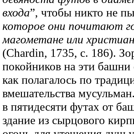
входа
”, чтобы никто не пы
которое они почитают го
магометане или христиан
(Chardin, 1735, с. 186). 
покойников на эти башни
как полагалось по традици
вмешательства мусульман.
в пятидесяти футах от б
здание из сырцового кирп
огонь для утешения душ 