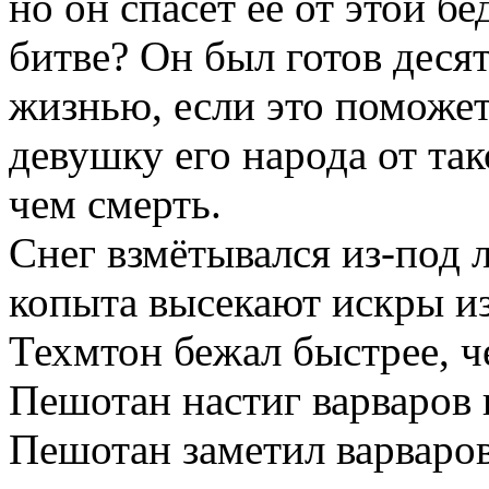
но он спасёт её от этой бе
битве? Он был готов деся
жизнью, если это поможе
девушку его народа от так
чем смерть.
Снег взмётывался из-под л
копыта высекают искры и
Техмтон бежал быстрее, ч
Пешотан настиг варваров 
Пешотан заметил варваро