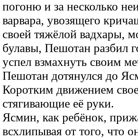
погоню и за несколько не
варвара, увозящего крич
своей тяжёлой вадхары, м
булавы, Пешотан разбил г
успел взмахнуть своим ме
Пешотан дотянулся до Ясм
Коротким движением своег
стягивающие её руки.
Ясмин, как ребёнок, прижа
всхлипывая от того, что о