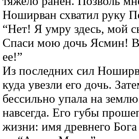
тяжело ранен. Позволь мн
Ноширван схватил руку Пе
“Нет! Я умру здесь, мой с
Спаси мою дочь Ясмин! В
ее!”
Из последних сил Ноширва
куда увезли его дочь. Зате
бессильно упала на землю
навсегда. Его губы прошеп
жизни: имя древнего Бога