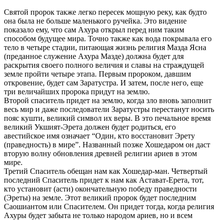
Святой пророк также легко пересек мощную реку, как будто
она была не больше маленького ручейка. Это видение
показало ему, что сам Ахура открыл перед ним таким
способом будущее мира. Точно также как вода покрывала его
тело в четыре стадии, питающая жизнь религия Мазда Ясна
(преданное служение Ахура Мазде) должна будет для
раскрытия своего полного величия и славы на страждущей
земле пройти четыре этапа. Первым пророком, давшим
откровение, будет сам Заратустра. И затем, после него, еще
три величайших пророка придут на землю.
Второй спаситель придет на землю, когда зло вновь заполнит
весь мир и даже последователи Заратустры перестанут носить
пояс кушти, великий символ их веры. В это печальное время
великий Укшият-Эрета должен будет родиться, его
авестийское имя означает “Один, кто восстановит Эрету
(праведность) в мире”. Названный позже Хошедаром он даст
вторую волну обновления древней религии ариев в этом
мире.
Третий Спаситель обещан нам как Хошедар-ман. Четвертый
последний Спаситель придет к нам как Астават-Ерета, тот,
кто установит (асти) окончательную победу праведности
(Эреты) на земле. Этот великий пророк будет последним
Саошиантом или Спасителем. Он придет тогда, когда религия
Ахуры будет забыта не только народом ариев, но и всем