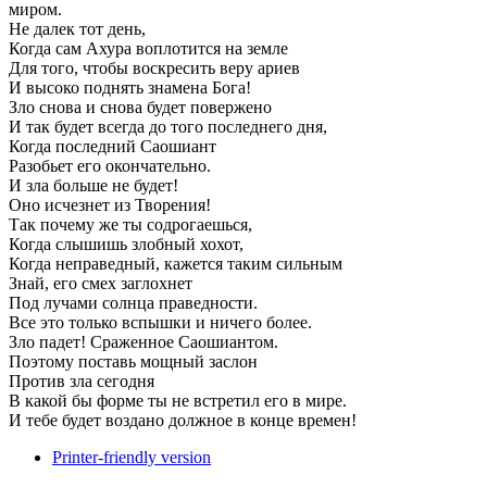
миром.
Не далек тот день,
Когда сам Ахура воплотится на земле
Для того, чтобы воскресить веру ариев
И высоко поднять знамена Бога!
Зло снова и снова будет повержено
И так будет всегда до того последнего дня,
Когда последний Саошиант
Разобьет его окончательно.
И зла больше не будет!
Оно исчезнет из Творения!
Так почему же ты содрогаешься,
Когда слышишь злобный хохот,
Когда неправедный, кажется таким сильным
Знай, его смех заглохнет
Под лучами солнца праведности.
Все это только вспышки и ничего более.
Зло падет! Сраженное Саошиантом.
Поэтому поставь мощный заслон
Против зла сегодня
В какой бы форме ты не встретил его в мире.
И тебе будет воздано должное в конце времен!
Printer-friendly version