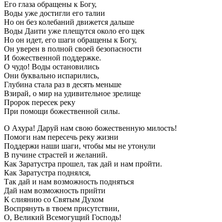
Его глаза обращены к Богу,
Воды уже достигли его талии
Но он без колебаний движется дальше
Воды Даити уже плещутся около его щек
Но он идет, его шаги обращены к Богу,
Он уверен в полной своей безопасности
И божественной поддержке.
О чудо! Воды остановились
Они буквально испарились,
Глубина стала раз в десять меньше
Взирай, о мир на удивительное зрелище
Пророк пересек реку
При помощи божественной силы.
О Ахура! Даруй нам свою божественную милость!
Помоги нам пересечь реку жизни
Поддержи наши шаги, чтобы мы не утонули
В пучине страстей и желаний.
Как Заратустра прошел, так дай и нам пройти.
Как Заратустра поднялся,
Так дай и нам возможность подняться
Дай нам возможность прийти
К слиянию со Святым Духом
Воспрянуть в твоем присутствии,
О, Великий Всемогущий Господь!