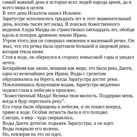
самый важный день в истории всех людей народа ариев, да и
всего мира в целом.
В этот день Искатель нашел Искомое.
Заратустре исполнилось тридцать лет в этот знаменательный
день, восемь тысяч лет назад. В поисках божественного
видения Ахура Мазды он странствовал пятнадцать лет, обойдя
вдоль и поперек древнюю землю Ирана.
Утром этого дня он совершал омовение в маленькой речке. Он
знал, что эта речка была притоком большой и широкой реки,
которая текла ниже.
Стоя в воде, он обернулся в сторону невысокой горы и увидел
нечто.
Бескрайняя как океан, мощная как море, это была река Даити,
одна из величайших рек Ирана. Воды с грохотом
обрушивались на берега, когда Заратустра достиг реки.
Поклонившись бушующим водам, Заратустра медленно
поднял глаза к небесам и произнес.
“Божественный Мазда! Велика твоя милость. Поддержи меня,
когда я буду пересекать реку”.
Его глаза были обращены к небесам, и он пошел вперед,
прямо к воде. Особая легкость была в его походке.
Смотри, о мир - чудо свершилось,
Воды Даити дотигли лодыжек Заратустры, а он идет.
Воды покрыли его колени,
Но, невзирая на это он идет,