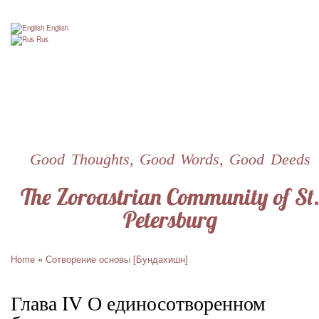
Skip
to
English
main
Rus
content
Good Thoughts, Good Words, Good Deeds
The Zoroastrian Community of St
Petersburg
Home
Сотворение основы [Бундахишн]
Breadcrumb
Глава IV О единосотворенном