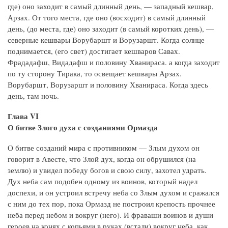
где) оно заходит в самый длинный день, — западный кешвар,
Арзах. От того места, где оно (восходит) в самый длинный
день, (до места, где) оно заходит (в самый коротких день), —
северные кешвары Ворубаршт и Ворузаршт. Когда солнце
поднимается, (его свет) достигает кешваров Савах.
Фрададафш, Видадафш и половину Хванираса. а когда заходит
по ту сторону Тирака, то освещает кешвары Арзах.
Ворубаршт, Ворузаршт и половину Хванираса. Когда здесь
день, там ночь.
Глава VI
О битве Злого духа с созданиями Ормазда
О битве созданий мира с противником — Злым духом он
говорит в Авесте, что Злой дух, когда он обрушился (на
землю) и увидел победу богов и свою силу, захотел удрать.
Дух неба сам подобен одному из воинов, который надел
доспехи, и он устроил встречу неба со Злым духом и сражался
с ним до тех пор, пока Ормазд не построил крепость прочнее
неба перед небом и вокруг (него). И фраваши воинов и души
героев на конях с копьями в руках (встали) вокруг неба, как