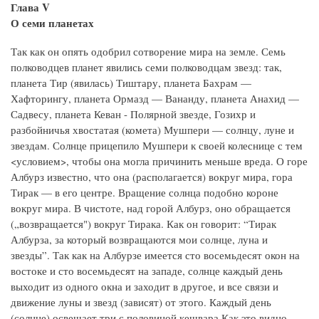
Глава V
О семи планетах
Так как он опять одобрил сотворение мира на земле. Семь
полководцев планет явились семи полководцам звезд: так,
планета Тир (явилась) Тиштару, планета Бахрам —
Хафторингу, планета Ормазд — Вананду, планета Анахид —
Садвесу, планета Кеван - Полярной звезде, Гозихр и
разбойничья хвостатая (комета) Мушпери — солнцу, луне и
звездам. Солнце прицепило Мушпери к своей колеснице с тем
<условием>, чтобы она могла причинить меньше вреда. О горе
Албурз известно, что она (располагается) вокруг мира, гора
Тирак — в его центре. Вращение солнца подобно короне
вокруг мира. В чистоте, над горой Албурз, оно обращается
(„возвращается") вокруг Тирака. Как он говорит: “Тирак
Албурза, за который возвращаются мои солнце, луна и
звезды”. Так как на Албурзе имеется сто восемьдесят окон на
востоке и сто восемьдесят на западе, солнце каждый день
выходит из одного окна и заходит в другое, и все связи и
движение луны и звезд (зависят) от этого. Каждый день
(солнце) освещает три с половиной кешвара Как это видно