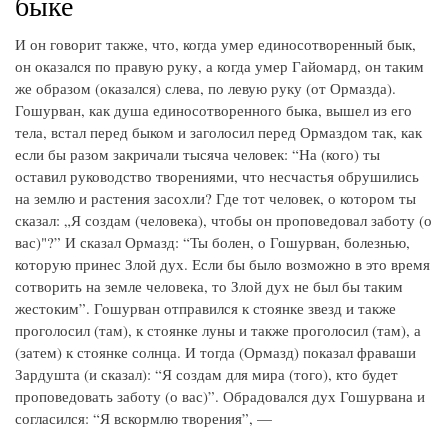
быке
И он говорит также, что, когда умер единосотворенный бык,
он оказался по правую руку, а когда умер Гайомард, он таким
же образом (оказался) слева, по левую руку (от Ормазда).
Гошурван, как душа единосотворенного быка, вышел из его
тела, встал перед быком и заголосил перед Ормаздом так, как
если бы разом закричали тысяча человек: “На (кого) ты
оставил руководство творениями, что несчастья обрушились
на землю и растения засохли? Где тот человек, о котором ты
сказал: „Я создам (человека), чтобы он проповедовал заботу (о
вас)"?” И сказал Ормазд: “Ты болен, о Гошурван, болезнью,
которую принес Злой дух. Если бы было возможно в это время
сотворить на земле человека, то Злой дух не был бы таким
жестоким”. Гошурван отправился к стоянке звезд и также
проголосил (там), к стоянке луны и также проголосил (там), а
(затем) к стоянке солнца. И тогда (Ормазд) показал фраваши
Зардушта (и сказал): “Я создам для мира (того), кто будет
проповедовать заботу (о вас)”. Обрадовался дух Гошурвана и
согласился: “Я вскормлю творения”, —