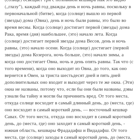
(„глазу"), каждый год дважды день и ночь равны, поскольку в
первоначальной (битве), когда (солнце) вышло из первой
(звезды) дома (Овна), день и ночь были равны, это было во
время весны. Когда (солнце) достигает первой (звезды) дома
Рака, время (дня) наибольшее, (это) начало лета. Когда
(солнце) достигает первой звезды дома Весов, день и ночь
равны, (это) начало осени. Когда (солнце) достигает (первой
звезды) дома Козерога, ночь больше, (это) начало зимы, а
когда оно достигает Овна, ночь и день опять равны. Так что (с
того времени), когда оно выходит из Овна, до того, как оно
вернется в Овен, за триста шестьдесят дней и пять дней
дополнительных оно входит и выходит через те же окна. (Эти)
окна не названы, потому что, если бы они были названы, дэвы
узнали бы тайну и могли бы причинить вред. От того места,
откуда солнце восходит в самый длинный день, до (места, где)
оно восходит в самый короткий день, — восточный кешвар
Савах. От того места, откуда оно восходит в самый короткий
день, до (места, где) оно заходит в самый короткий день, -
южная область, кешвары Фрададафш и Видадафш. От того
места, где (солнце) заходы в самый короткий день, до (места,