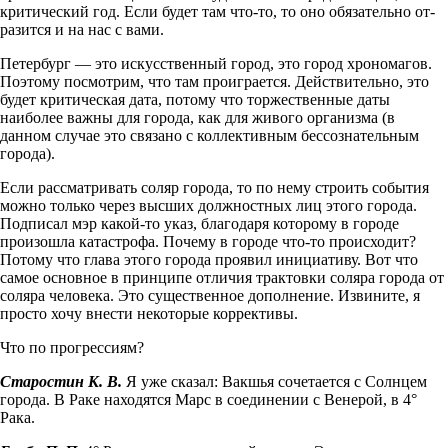
критический год. Если будет там что-то, то оно обязательно от­
разится и на нас с вами.
Петербург — это искусственный город, это город хрономагов.
Поэтому посмотрим, что там проиграется. Действительно, это
будет критическая дата, потому что торжественные даты
наиболее важны для города, как для живого организма (в
данном случае это связано с коллективным бессознательным
города).
Если рассматривать соляр города, то по нему строить события
можно только через высших должностных лиц этого города.
Подписал мэр какой-то указ, благодаря которому в городе
произошла катастрофа. Почему в городе что-то происходит?
Потому что глава этого города проявил инициативу. Вот что
самое основное в принципе отличия трактовки соляра города от
соляра человека. Это существенное дополнение. Извините, я
просто хочу внести некоторые коррективы.
Что по прогрессиям?
Старостин К. В.
Я уже сказал: Вакшья сочетается с Солнцем
города. В Раке находятся Марс в соединении с Венерой, в 4°
Рака.