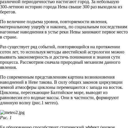
различной периодичностью настигают город. За небольшую
300-летнюю историю города Нева свыше 300 раз выходила из
берегов.
По величине подъема уровня, повторяемости явления,
материальному ущербу и наконец, по социальным последствиям
нагонные наводнения в устье реки Невы занимают первое место
в стране.
Раз существует ряд событий, повторяющийся на протяжении
сотен лет, то используя методы авестийской астрологии можно
выявить закономерность и достичь понимания и знания сути
процесса. Рассмотрим сначала природный механизм данного
явления.
По современным представлениям картина возникновения
наводнений в Неве такова. В силу общих законов циркуляции
земной атмосферы циклоны перемещаются с запада на восток.
Циклоны, пересекающие Балтийское море, выводят из
равновесия его водные массы. Они в частности, формируют
длинную волну (рис.1 метео).
Рис. 1
Ее образованию способствует статический эффект (низкое