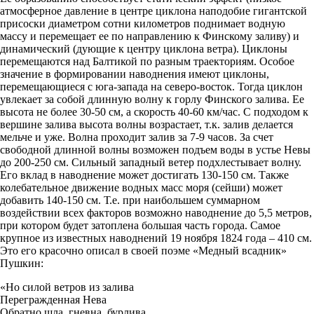
атмосферное давление в центре циклона наподобие гигантской
присоски диаметром сотни километров поднимает водную
массу и перемещает ее по направлению к Финскому заливу) и
динамический (дующие к центру циклона ветра). Циклоны
перемещаются над Балтикой по разным траекториям. Особое
значение в формировании наводнения имеют циклоны,
перемещающиеся с юга-запада на северо-восток. Тогда циклон
увлекает за собой длинную волну к горлу Финского залива. Ее
высота не более 30-50 см, а скорость 40-60 км/час. С подходом к
вершине залива высота волны возрастает, т.к. залив делается
мельче и уже. Волна проходит залив за 7-9 часов. За счет
свободной длинной волны возможен подъем воды в устье Невы
до 200-250 см. Сильный западный ветер подхлестывает волну.
Его вклад в наводнение может достигать 130-150 см. Также
колебательное движение водных масс моря (сейши) может
добавить 140-150 см. Т.е. при наибольшем суммарном
воздействии всех факторов возможно наводнение до 5,5 метров,
при котором будет затоплена большая часть города. Самое
крупное из известных наводнений 19 ноября 1824 года – 410 см.
Это его красочно описал в своей поэме «Медный всадник»
Пушкин:
«Но силой ветров из залива
Перегражденная Нева
Обратно шла, гневна, бурлива