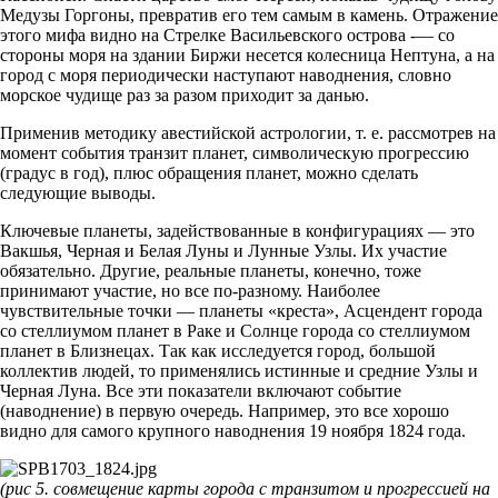
Медузы Горгоны, превратив его тем самым в камень. Отражение
этого мифа видно на Стрелке Васильевского острова -— со
стороны моря на здании Биржи несется колесница Нептуна, а на
город с моря периодически наступают наводнения, словно
морское чудище раз за разом приходит за данью.
Применив методику авестийской астрологии, т. е. рассмотрев на
момент события транзит планет, символическую про­грессию
(градус в год), плюс обращения планет, можно сделать
следующие выводы.
Ключевые планеты, задействованные в конфигурациях — это
Вакшья, Черная и Белая Луны и Лунные Узлы. Их участие
обязательно. Другие, реальные планеты, конечно, тоже
принимают участие, но все по-разному. Наиболее
чувствительные точки — планеты «креста», Асцендент города
со стеллиумом планет в Раке и Солнце города со стеллиумом
планет в Близне­цах. Так как исследуется город, большой
коллектив людей, то применялись истинные и средние Узлы и
Черная Луна. Все эти показатели включают событие
(наводнение) в первую очередь. Например, это все хорошо
видно для самого крупного наводне­ния 19 ноября 1824 года.
(рис 5. совмещение карты города с транзитом и прогрессией на