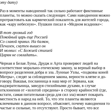
эту дату)
Раз в моменты наводнений так сильно работают фиктивные
планеты, то можно сказать следующее. Сами наводнения можно
протрактовать как кармический показатель для жителей города,
как «кару небесную». Пушкин писал в «Медном всаднике»:
В тот грозный год
Покойный царь еще Россией
Со славой правил. На балкон,
Печален, смутен вышел он
И молвил: «С Божией стихией
Царям не совладать».
Черная и Белая Луны, Друдж и Арта проверяют людей на
соответствие морально-этическому закону, за верный выбор в
вопросе разделения добра и зла. Лунные Узлы, «подковы коней
Митры», следят за соблюдением закона, верности клятве и до­
говору. Вакшья, посланница в наш мир от Зервана, как
надзирательница, заведуя стихийными духами, в случае
отклонения от «золотой середины» в сторону крайностей (где,
кстати, самая питательная среда для сил зла) может покарать
местность и народ на ней. То, что эти планеты являются
ключевыми в данном вопросе, объясняет, почему наводнения то
частые и сильные, то отсутствуют. Просто бывает, что все