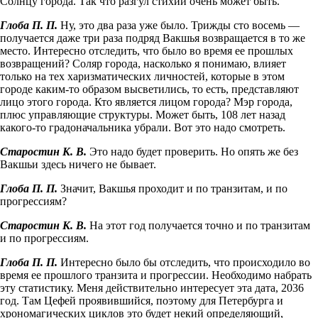
Солнцу города. Так что разгул стихии очень может быть.
Глоба П. П.
Ну, это два раза уже было. Трижды сто восемь —
получается даже три раза подряд Вакшья возвращается в то же
место. Интересно отследить, что было во время ее прошлых
возвращений? Соляр города, насколько я понимаю, влияет
только на тех харизматических личностей, которые в этом
городе каким-то образом высветились, то есть, представляют
лицо этого города. Кто является лицом города? Мэр города,
плюс управляющие структуры. Может быть, 108 лет назад
какого-то градоначальника убрали. Вот это надо смотреть.
Старостин К. В.
Это надо будет проверить. Но опять же без
Вакшьи здесь ничего не бывает.
Глоба П. П.
Значит, Вакшья проходит и по транзитам, и по
прогрессиям?
Старостин К. В.
На этот год получается точно и по транзитам
и по прогрессиям.
Глоба П. П.
Интересно было бы отследить, что происходило во
время ее прошлого транзита и прогрессии. Необходимо набрать
эту статистику. Меня действительно интересует эта дата, 2036
год. Там Цефей проявившийся, поэтому для Петербур­га и
хрономагических циклов это будет некий определяющий,