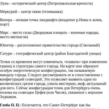
Луна – исторический центр (Петропавлоская крепость)
Меркурий – центр связи (телевышка)
Венера – низшая точка ландшафта (впадение р.Невы в залив,
порт)
Марс – место силы (Дворцовая площать – военные парады,
место митингов)
Юпитер – расположение правительства города (Смольный)
Сатурн – географический центр (район Благодатной улицы)
Точки со временем могут изменяться, «плавать» при изменении
границ и структуры самого города. На карте они образуют
особую энергетическую конфигурацию, так называемую
мандалу города. Следует рассматривать ее в сопоставлении с
конфигураций созвездий. Это позволяет выявить один из
космических срезов города, узнать мистерию, миф, актуальный
для него. Сейчас конфигурация точек для Петербурга очень
похожа на созвездие Цефея (или Часов), связанное с верхним
Зодиаком.
Глоба П. П.
: Получается, что Санкт-Петербург как бы