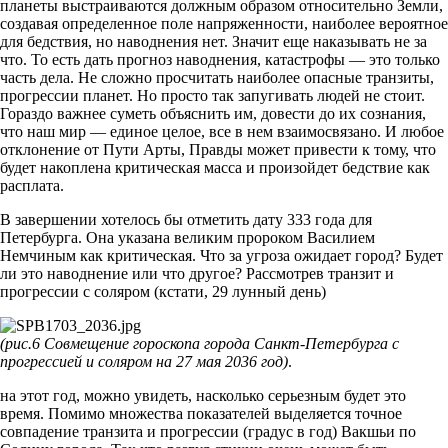
планеты выстраиваются должным образом относительно Земли,
создавая определенное поле напряженности, наиболее вероятное
для бедствия, но наводнения нет. Значит еще наказывать не за
что. То есть дать прогноз наводнения, катастрофы — это только
часть дела. Не сложно просчитать наиболее опасные транзиты,
прогрессии планет. Но просто так запугивать людей не стоит.
Гораздо важнее суметь объяснить им, довести до их сознания,
что наш мир — единое целое, все в нем взаимосвязано. И любое
отклонение от Пути Арты, Правды может привести к тому, что
будет накоплена критическая масса и произойдет бедствие как
расплата.
В завершении хотелось бы отметить дату 333 года для
Петербурга. Она указана великим пророком Василием
Немчиным как критическая. Что за угроза ожидает город? Будет
ли это наводнение или что другое? Рассмотрев транзит и
прогрессии с соляром (кстати, 29 лунный день)
(рис.6 Совмещение гороскопа города Санкт-Петербурга с
прогрессией и соляром на 27 мая 2036 год)
.
на этот год, можно увидеть, насколько серьезным будет это
время. Помимо множества показателей выделяется точное
совпадение транзита и прогрессии (градус в год) Вакшьи по