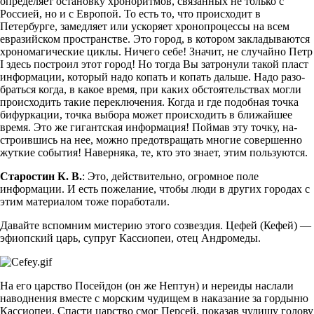
определяет остановку хроноритмов, связанных не только с
Росси­ей, но и с Европой. То есть то, что происходит в
Петербурге, замедляет или ускоряет хронопроцессы на всем
евразийском пространстве. Это город, в котором закладываются
хрономагические циклы. Ничего себе! Значит, не случайно Петр
I здесь построил этот город! Но тогда Вы затронули такой пласт
информации, который надо копать и копать дальше. Надо разо­
браться когда, в какое время, при каких обстоятельствах могли
происходить такие переключения. Когда и где подобная точка
бифуркации, точка выбора может происходить в ближайшее
время. Это же гигантская информация! Поймав эту точку, на­
строившись на нее, можно предотвращать многие совершенно
жуткие события! Наверняка, те, кто это знает, этим пользуются.
Старостин К. В.
: Это, действительно, огромное поле
информации. И есть пожелание, чтобы люди в других городах с
этим материалом тоже поработали.
Давайте вспомним мистерию этого созвездия. Цефей (Кефей) —
эфиопский царь, супруг Кассиопеи, отец Андромеды.
На его царство Посейдон (он же Нептун) и нереиды наслали
наводнения вместе с морским чудищем в наказание за гордыню
Кассиопеи. Спасти царство смог Персей, показав чудищу голову