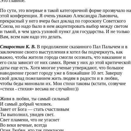
Это главное.
По сути, это впервые в такой категоричной форме прозвучало на
этой конференции. Я очень уважаю Александра Льво­вича,
прекрасный у него вчера был доклад по гороскопу Советского
Союза, но надо было в нем акцентировать выбор между светом
и тьмой, в чем здесь узловой пункт для государства. И не только
Вам, всем нам надо это делать.
Старостин К. В.
В продолжение сказанного Пал Палычем и в
заключение своего выступления я хотел бы подчеркнуть, как
важно, чтобы жители города смогли осознать, что наказание и
его сила зависит от них самих. Время у них до этой критической
даты еще есть. Хотя многие ученые утверждают, что большое
наводнение грозит городу уже в ближайшие 10 лет. Завершу
свой доклад пожеланием жить людям в радости и в любви,
чтобы беды миновали их. Мои стихи таковы (кстати, созвучие
«стихи - стихия» весьма не случайно:))
Живя в любви, ты самый сильный
И самый добрый человек.
Завет от Бога — стать счастливым
Ты выполнил, увидев свет.
Свет пламени, что не угаснет
Во веки вечные, всегда
Огня Любви, что так прекрасен