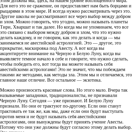
этим должны мы, здесь, на нашем уровне воплощенного мира.
Для него это не сражение, он предоставляет нам быть борцами и
рыцарями в этом мире. И всегда нужно рассматривать через это.
Другие школы не рассматривают все через выбор между добром
и злом. Можно говорить, что угодно, можно называть планеты
Тири, Хваршат и так далее. Но когда мы не упоминаем, что все
это связано с выбором между добром и злом, что это нужно
делать каждому, и не говорим, как это делать и когда — мы
занимаемся не авестийской астрологией. Это — другое, это
прикрытие, маскировка под Авесту. А вот когда вы
акцентируете внимание на Черную и Белую Луну, когда вы
выявляете темное начало в себе и говорите, что нужно сделать,
чтобы победить его, вот тогда вы можете называть себя
авестийскими астрологами! Это не значит, что мы побеждаем
такими же методами, как методы зла. Этим мы и отличаемся, это
главное наше отличие. Все остальное — экзотика.
Можно произносить красивые слова. Но этого мало. Вчера так
называемые западники, традиционалисты, не признавали
Черную Луну. Сегодня — уже признают. И Белую Луну
признали. Но они ее трактуют по-другому. Если они станут
тракто­вать ее так же, как мы, даже если они будут выступать
против меня и не будут называть себя авестийскими
астрологами, они вынуждены будут принять учение Авесты.
Потому что они уже должны будут согласно этому делать выбор.