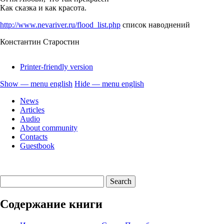
Как сказка и как красота.
http://www.nevariver.ru/flood_list.php
список наводнений
Константин Старостин
Printer-friendly version
Show — menu english
Hide — menu english
menu
News
english
Articles
Audio
About community
Contacts
Guestbook
Содержание книги