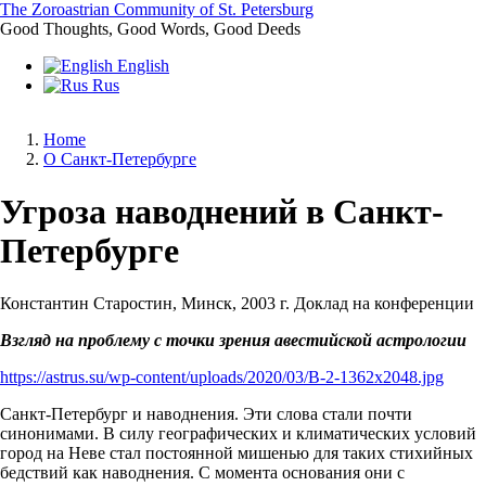
Skip
The Zoroastrian Community of St. Petersburg
to
Good Thoughts, Good Words, Good Deeds
main
English
content
Rus
Home
O Санкт-Петербурге
Breadcrumb
Угроза наводнений в Санкт-
Петербурге
Константин Старостин, Минск, 2003 г. Доклад на конференции
Взгляд на проблему с точки зрения авестийской астрологии
https://astrus.su/wp-content/uploads/2020/03/В-2-1362x2048.jpg
Санкт-Петербург и наводнения. Эти слова стали почти
синонимами. В силу географических и климатических условий
город на Неве стал постоянной мишенью для таких стихийных
бедствий как наводнения. С момента основания они с