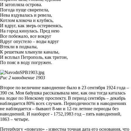
И затопляла острова.
Погода пуще свирепела,
Нева вздувалась и ревела,
Котлом клокоча и клубясь,
И вдруг, как зверь остервенясь,
На город кинулась. Пред нею
Все побежало, все вокруг
Вдруг опустело – воды вдруг
Втекли в подвалы,
К решеткам хлынули каналы,
И всплыл Петрополь, как тритон,
По пояс в воду погружен.
Рис 2 наводнение 1903
Второе по величине наводнение было в 23 сентября 1924 года –
390 см. Моя бабушка рассказывала мне, как она тогда каталась
на лодке по Невскому проспекту. В период сентябрь – декабрь
наблюдается 80% всех случаев. Периодичности в наводнениях
не наблюдается – бывают 8-ми и 12-ти летние периоды без
наводнений. И наоборот - 1752,1983 год – пять наводнений,
1863 – четыре.
Петербургу «повезло» - известна точная дата его основания, что