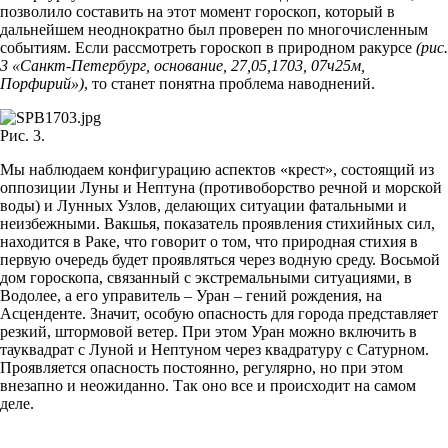
позволило составить на этот момент гороскоп, который в
дальнейшем неоднократно был проверен по многочисленным
событиям. Если рассмотреть гороскоп в природном ракурсе
(рис.
3 «Санкт-Петербург, основание, 27,05,1703, 07ч25м,
Порфирий»)
, то станет понятна проблема наводнений.
Рис. 3.
Мы наблюдаем конфигурацию аспектов «крест», состоящий из
оппозиции Луны и Нептуна (противоборство речной и морской
воды) и Лунных Узлов, делающих ситуации фатальными и
неизбежными. Вакшья, показатель проявления стихийных сил,
находится в Раке, что говорит о том, что природная стихия в
первую очередь будет проявляться через водную среду. Восьмой
дом гороскопа, связанный с экстремальными ситуациями, в
Водолее, а его управитель – Уран – гений рождения, на
Асценденте. Значит, особую опасность для города представляет
резкий, штормовой ветер. При этом Уран можно включить в
тауквадрат с Луной и Нептуном через квадратуру с Сатурном.
Проявляется опасность постоянно, регулярно, но при этом
внезапно и неожиданно. Так оно все и происходит на самом
деле.