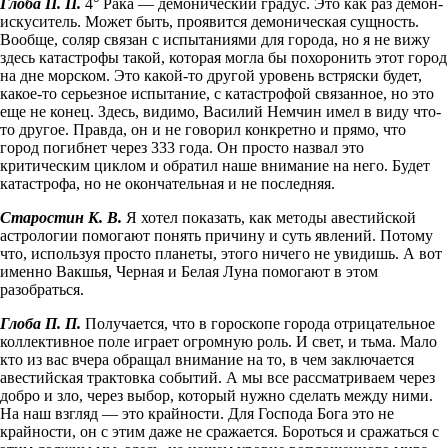
Глоба П. П.
4° Рака — демонический градус. Это как раз демон-
искуситель. Может быть, проявится демоническая сущ­ность.
Вообще, соляр связан с испытаниями для города, но я не вижу
здесь катастрофы такой, которая могла бы похоронить этот город
на дне морском. Это какой-то другой уровень встряски будет,
какое-то серьезное испытание, с катастрофой связан­ное, но это
еще не конец. Здесь, видимо, Василий Немчин имел в виду что-
то другое. Правда, он и не говорил конкретно и прямо, что
город погибнет через 333 года. Он просто назвал это
критическим циклом и обратил наше внимание на него. Будет
катастрофа, но не окончательная и не последняя.
Старостин К. В.
Я хотел показать, как методы авестийской
астрологии помогают понять причину и суть явлений. Потому
что, используя просто планеты, этого ничего не увидишь. А вот
именно Вакшья, Черная и Белая Луна помогают в этом
разобраться.
Глоба П. П.
Получается, что в гороскопе города отрицательное
коллективное поле играет огромную роль. И свет, и тьма. Мало
кто из вас вчера обращал внимание на то, в чем заключается
авестийская трактовка событий. А мы все рассмат­риваем через
добро и зло, через выбор, который нужно сделать между ними.
На наш взгляд — это крайности. Для Господа Бога это не
крайности, он с этим даже не сражается. Бороться и сражаться с