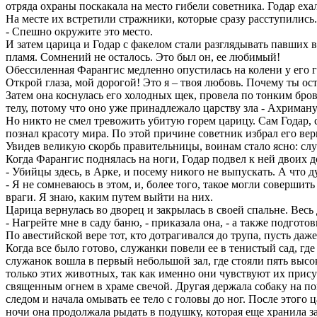
отряда охраны поскакала на место гибели советника. Годар ехал
На месте их встретили стражники, которые сразу расступилис
- Спешно окружите это место.
И затем царица и Годар с факелом стали разглядывать павших 
пламя. Сомнений не осталось. Это был он, ее любимый!
Обессиленная Фарангис медленно опустилась на колени у его го
Открой глаза, мой дорогой! Это я – твоя любовь. Почему ты ост
Затем она коснулась его холодных щек, провела по тонким бров
телу, потому что оно уже принадлежало царству зла - Ахриману
Но никто не смел тревожить убитую горем царицу. Сам Годар, с
познал красоту мира. По этой причине советник избрал его ве
Увидев великую скорбь правительницы, воинам стало ясно: сл
Когда Фарангис поднялась на ноги, Годар подвел к ней двоих д
- Убийцы здесь, в Арке, и посему никого не выпускать. А что 
- Я не сомневаюсь в этом, и, более того, такое могли соверши
враги. Я знаю, каким путем выйти на них.
Царица вернулась во дворец и закрылась в своей спальне. Весь
- Нагрейте мне в саду баню, - приказала она, - а также подгот
По авестийской вере тот, кто дотрагивался до трупа, пусть д
Когда все было готово, служанки повели ее в тенистый сад, г
служанок вошла в первый небольшой зал, где стояли пять высок
только этих животных, так как именно они чувствуют их прис
священным огнем в храме свечой. Другая держала собаку на п
следом и начала омывать ее тело с головы до ног. После этого
ночи она продолжала рыдать в подушку, которая еще хранила за