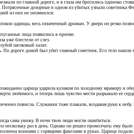
оезжали по главной дороге, и в глаза им бросились одиноко сто
. Потрясенные дозорные в одном из убитых узнали советника Фер
рший из них не опомнился:
покои царицы, весь охваченный дрожью. У двери он резко позво
апуганные лица появились в проеме.
аза уже блестели от слез.
олубой шелковый халат.
сть. По дороге домой был убит главный советник. Его тело нашли
еожиданно царица ударила кулаком по холодному мрамору и обер
смерти любимого, и теперь лишь чувство мести разрывало ее серд
бреченно повисла. Служанки тоже плакали, воздавая руки к небу.
когда сама увижу. В ночи твои люди могли ошибиться.
по нескольку раз в день. Однако он решил промолчать: ему было 
полнена воинами с горящими факелами в руках. Царице подали б