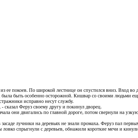
л из ее покоев. По широкой лестнице он спустился вниз. Вход 
а была быть особенно осторожной. Кишвар со своими людьми еще
 стражники исправно несут службу.
 - сказал Феруз своему другу и покинул дворец.
чала они двигались по главной дороге, потом свернули на узку
засаде лучники на деревьях не знали промаха. Феруз пал первым
ловко спрыгнули с деревьев, обнажили короткие мечи и кинули