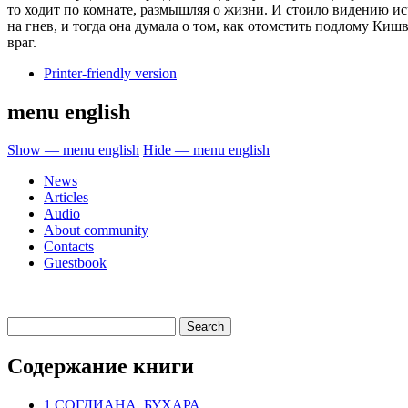
то ходит по комнате, размышляя о жизни. И стоило видению ис
на гнев, и тогда она думала о том, как отомстить подлому Киш
враг.
Printer-friendly version
menu english
Show — menu english
Hide — menu english
News
Articles
Audio
About community
Contacts
Guestbook
Содержание книги
1 СОГДИАНА, БУХАРА