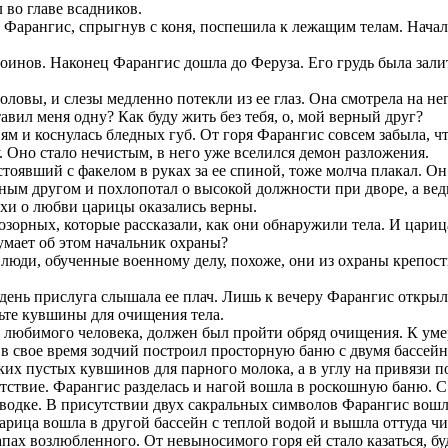
 во главе всадников.
ь. Фарангис, спрыгнув с коня, поспешила к лежащим телам. Нач
воинов. Наконец Фарангис дошла до Феруза. Его грудь была зали
ловы, и слезы медленно потекли из ее глаз. Она смотрела на не
авил меня одну? Как буду жить без тебя, о, мой верный друг?
ям и коснулась бледных губ. От горя Фарангис совсем забыла, чт
. Оно стало нечистым, в него уже вселился демон разложения.
тоявший с факелом в руках за ее спиной, тоже молча плакал. Он
рным другом и похлопотал о высокой должности при дворе, а ве
ухи о любви царицы оказались верны.
озорных, которые рассказали, как они обнаружили тела. И царица
думает об этом начальник охраны?
ть люди, обученные военному делу, похоже, они из охраны крепос
 день прислуга слышала ее плач. Лишь к вечеру Фарангис открыл
овьте кувшины для очищения тела.
аже любимого человека, должен был пройти обряд очищения. К у
де в свое время зодчий построил просторную баню с двумя бассе
их пустых кувшинов для парного молока, а в углу на привязи по
утствие. Фарангис разделась и нагой вошла в роскошную баню. 
оводке. В присутствии двух сакральных символов Фарангис вош
 царица вошла в другой бассейн с теплой водой и вышла оттуда ч
пах возлюбленного. От невыносимого горя ей стало казаться, бу