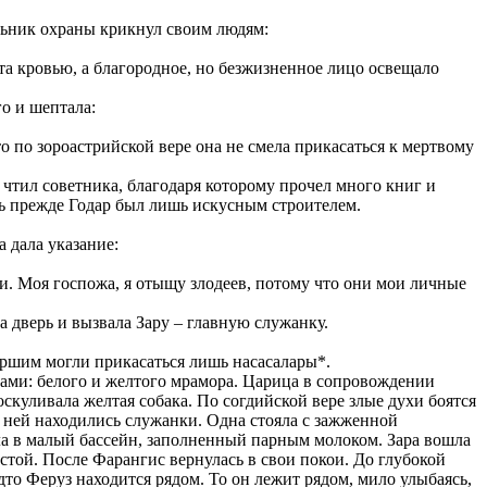
альник охраны крикнул своим людям:
та кровью, а благородное, но безжизненное лицо освещало
го и шептала:
о по зороастрийской вере она не смела прикасаться к мертвому
 чтил советника, благодаря которому прочел много книг и
дь прежде Годар был лишь искусным строителем.
 дала указание:
ти. Моя госпожа, я отыщу злодеев, потому что они мои личные
а дверь и вызвала Зару – главную служанку.
мершим могли прикасаться лишь насасалары*.
йнами: белого и желтого мрамора. Царица в сопровождении
скуливала желтая собака. По согдийской вере злые духи боятся
С ней находились служанки. Одна стояла с зажженной
ла в малый бассейн, заполненный парным молоком. Зара вошла
истой. После Фарангис вернулась в свои покои. До глубокой
дто Феруз находится рядом. То он лежит рядом, мило улыбаясь,