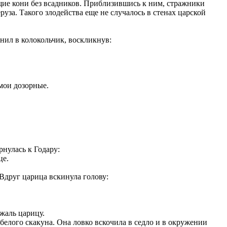
ящие кони без всадников. Приблизившись к ним, стражники
уза. Такого злодейства еще не случалось в стенах царской
нил в колокольчик, воскликнув:
 мои дозорные.
нулась к Годару:
це.
 Вдруг царица вскинула голову:
жаль царицу.
елого скакуна. Она ловко вскочила в седло и в окружении