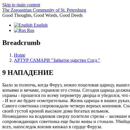
Skip to main content
The Zoroastrian Community of St. Petersburg
Good Thoughts, Good Words, Good Deeds
English
Rus
Breadcrumb
Home
АРТУР САМАРИ "Забытое царство Согд."
9 НАПАДЕНИЕ
Было за полночь, когда Феруз, нежно поцеловав царицу, выше
копьями и мечами, охраняли его стены. Сегодня царица должн
охраны - прошелся по всему периметру дворца и убедился, что
- И все же будьте осмотрительны. Жизнь царицы в ваших руках,
Самого советника сопровождали четверо верных конников. Сна
своей густой кроной высокие дома богатых вельмож.
Неожиданно на всадников сверху полетели стрелы – засевшие в 
сопровождающих советника еще были живы и стонали. Убийцы 
всех, напоследок вонзив кинжал в сердце Феруза.