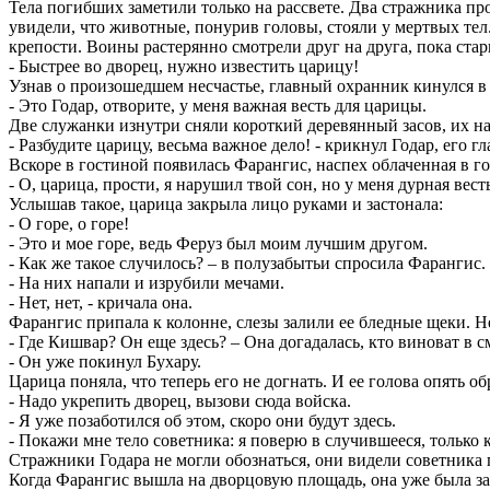
Тела погибших заметили только на рассвете. Два стражника пр
увидели, что животные, понурив головы, стояли у мертвых тел
крепости. Воины растерянно смотрели друг на друга, пока ста
- Быстрее во дворец, нужно известить царицу!
Узнав о произошедшем несчастье, главный охранник кинулся в 
- Это Годар, отворите, у меня важная весть для царицы.
Две служанки изнутри сняли короткий деревянный засов, их н
- Разбудите царицу, весьма важное дело! - крикнул Годар, его гл
Вскоре в гостиной появилась Фарангис, наспех облаченная в г
- О, царица, прости, я нарушил твой сон, но у меня дурная ве
Услышав такое, царица закрыла лицо руками и застонала:
- О горе, о горе!
- Это и мое горе, ведь Феруз был моим лучшим другом.
- Как же такое случилось? – в полузабытьи спросила Фарангис.
- На них напали и изрубили мечами.
- Нет, нет, - кричала она.
Фарангис припала к колонне, слезы залили ее бледные щеки. Н
- Где Кишвар? Он еще здесь? – Она догадалась, кто виноват в 
- Он уже покинул Бухару.
Царица поняла, что теперь его не догнать. И ее голова опять о
- Надо укрепить дворец, вызови сюда войска.
- Я уже позаботился об этом, скоро они будут здесь.
- Покажи мне тело советника: я поверю в случившееся, только 
Стражники Годара не могли обознаться, они видели советника 
Когда Фарангис вышла на дворцовую площадь, она уже была за