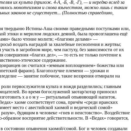
м их культа (прилож. 4-А, -Б, -В, -Г), — и нередко вслед за
менялось монотеизмом и снова язычеством, можно лишь с таким
ных законов не существует... (Полностью справедливо,
крепя твердыню Истины-Аша своими праведными поступками или,
йской этики и мерилом людских деяний, была провозглашена ещё
вами» было чтение молитв; «благими делами» —
росьб воздать наградой за хвалебные песнопения и жертвы;
часть в загробном мире, чем пастуху, без зависимости от их
я совершения «благих дел», — то есть не только почтение к
авственно-этическое содержание.
ндоиранцев он считался «земным воплощением» божества или
ипетский фараон). Благополучие племени — урожаи и
мледелие — занятие побочное, такие воззрения отмирали на
 роли первослужителя культа и вождя разделились; главным
орицателей. Во время богослужений заотар/хотар приносил
изготовить х а о м у — ритуальный опьяняющий напиток.
Ведах» хаоме соответствует сома, причём «среди иранских
 имеет место с авестийской хаомой и ведической сомой»
разум», будящим в человеке «гнев и неистовство». Воздействие
бразное восприятие действительности. В «Ведах» говорится,
в состоянии опьянения хаомой/сомой. Бог и человек создавали