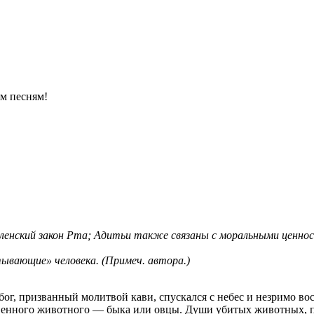
м песням!
вселенский закон Рта; Адитьи также связаны с моральными ценно
тывающие» человека. (Примеч. автора.)
ог, призванный молитвой кави, спускался с небес и незримо вос
твенного животного — быка или овцы. Души убитых животных, п