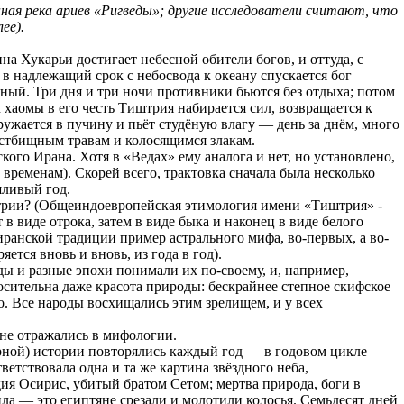
ная река ариев «Ригведы»; другие исследователи считают, что
ее).
а Хукарьи достигает небесной обители богов, и оттуда, с
в надлежащий срок с небосвода к океану спускается бог
зный. Три дня и три ночи противники бьются без отдыха; потом
хаомы в его честь Тиштрия набирается сил, возвращается к
ужается в пучину и пьёт студёную влагу — день за днём, много
пастбищным травам и колосящимся злакам.
ого Ирана. Хотя в «Ведах» ему аналога и нет, но установлено,
ременам). Скорей всего, трактовка сначала была несколько
шливый год.
иштрии? (Общеиндоевропейская этимология имени «Тиштрия» -
в виде отрока, затем в виде быка и наконец в виде белого
иранской традиции пример астрального мифа, во-первых, а во-
тся вновь и вновь, из года в год).
оды и разные эпохи понимали их по-своему, и, например,
сительна даже красота природы: бескрайнее степное скифское
бо. Все народы восхищались этим зрелищем, и у всех
 не отражались в мифологии.
арной) истории повторялись каждый год — в годовом цикле
тствовала одна и та же картина звёздного неба,
дия Осирис, убитый братом Сетом; мертва природа, боги в
ла — это египтяне срезали и молотили колосья. Семьдесят дней