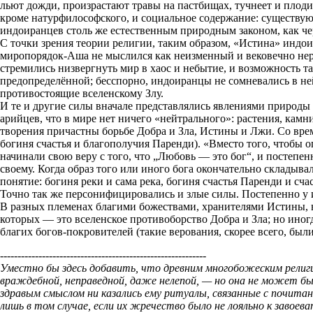
льют дожди, произрастают травы на пастбищах, тучнеет и плод
кроме натурфилософского, и социальное содержание: существую
индоиранцев столь же естественным природным законом, как че
С точки зрения теории религии, таким образом, «Истина» индо
миропорядок-Аша не мыслился как неизменный и вековечно нер
стремились низвергнуть мир в хаос и небытие, и возможность та
предопределённой; бесспорно, индоиранцы не сомневались в ней
противостоящие вселенскому Злу.
И те и другие силы вначале представлялись явлениями природы 
арийцев, что в мире нет ничего «нейтрального»: растения, кам
творения причастны борьбе Добра и Зла, Истины и Лжи. Со врем
богиня счастья и благополучия Паренди). «Вместо того, чтобы 
начинали свою веру с того, что „Любовь — это бог“, и постепен
своему. Когда образ того или иного бога окончательно складыва
понятие: богиня реки и сама река, богиня счастья Паренди и с
Точно так же персонифицировались и злые силы. Постепенно у
В разных племенах благими божествами, хранителями Истины, в
которых — это вселенское противоборство Добра и Зла; но иног
благих богов-покровителей (такие верования, скорее всего, бы
-----------------------------------------------------------
Уместно бы здесь добавить, что древним многобожеским религи
враждебной, неправедной, даже нелепой, — но она не может бы
здравым смыслом ни казались ему ритуалы, связанные с почитан
лишь в том случае, если их жречество было не лояльно к завое