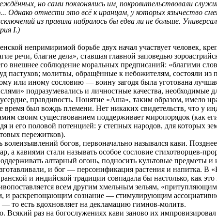
ждённых, но сами поклонялись им, покровительствовали служителя
ю... Однако отнести это всё к иранцам, у которых язычество с
ючений из правила набралось бы едва ли не больше. Универсаль
ия I.)
селенской непримиримой борьбе двух начал участвует человек, 
лагие речи, благие дела», ставшая главной заповедью зороастри
его внешнее соблюдение моральных предписаний: «благими сло
д пастухов; молитвы, обращённые к небожителям, состояли из п
ому или иному сословию — воину загодя была уготована лучшая у
ыслями» подразумевались и личностные качества, необходимые дл
усердие, правдивость. Понятие «Аша», таким образом, имело нр
время был вождь племени. Нет никаких свидетельств, что у и
амим своим существованием поддерживает миропорядок (как ег
дя и его половой потенцией: у степных народов, для которых зе
ьтовых пережитков).
 волеизъявлений богов, первоначально назывался кави. Позднее
тар, а кавиями стали называть особое сословие стихотворцев-пр
оддерживать алтарный огонь, подносить культовые предметы и 
изготавливали, и бог — персонификация растения и напитка. В «
иранской и индийской традиции совпадала бы настолько, как это
тивопоставляется всем другим хмельным зельям, «притупляющим 
, и раскрепощающим сознание — стимулирующим ассоциативно-о
» — то есть вдохновляет на декламацию гимнов-молитв.
. Всякий раз на богослужениях кави заново их импровизировал 