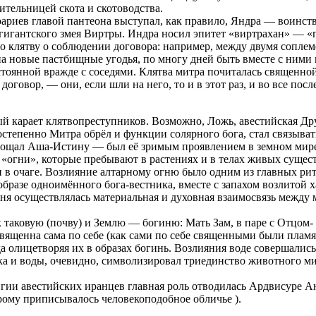
тельницей скота и скотоводства.
ариев главой пантеона выступал, как правило, Яндра — воинст
 гигантского змея Виртры. Индра носил эпитет «виртрахан» —
о клятву о соблюдении договора: например, между двумя сопле
а новые пастбищные угодья, по многу дней быть вместе с ними 
стоянной вражде с соседями. Клятва митра почиталась священно
договор, — они, если шли на него, то и в этот раз, и во все п
ый карает клятвопреступников. Возможно, Ложь, авестийская Др
тепенно Митра обрёл и функции солярного бога, стал связывать
лощал Аша-Истину — был её зримым проявлением в земном мире.
«огни», которые пребывают в растениях и в телах живых существ
е и в очаге. Возлияние алтарному огню было одним из главных 
образе одноимённого бога-вестника, вместе с запахом возлитой 
огня осуществлялась материальная и духовная взаимосвязь меж
 таковую (почву) и Землю — богиню: Мать Зам, в паре с Отцом
вященна сама по себе (как сами по себе священными были пламя
гда олицетворяя их в образах богинь. Возлияния воде совершали
ка и воды, очевидно, символизировал триединство животного мир
ии авестийских иранцев главная роль отводилась Ардвисуре Ана
рому приписывалось человекоподобное обличье ).