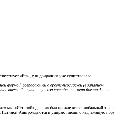
ветствует «Рта», у индоиранцев уже существовало.
ой формой, совпадающей с древне-персидской (в западном
учае внесла бы путаницу из-за совпадения имени богини Аши с
аем мы. «Истиной» для них был прежде всего глобальный закон
и с Истиной-Аша рождаются и умирают люди, о надлежащую пору