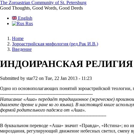
Skip
The Zoroastrian Community of St. Petersburg
to
Good Thoughts, Good Words, Good Deeds
main
English
content
Rus
Home
Зороастрийская мифология (ред.Рак И.В.)
Breadcrumb
Введение
ИНДОИРАНСКАЯ РЕЛИГИЯ
Submitted by
star72
on
Tue, 22 Jan 2013 - 11:23
Одно из основополагающих понятий зороастрийской теологии, п
--------------------------------------------------------------
Написание «Аша» передаёт традиционное (жреческое) произноше
диалекте древне и ране ко го языка). В настоящей книге использ
формой родительного падежа от «Аша».
-----------------------------------------------------------------------
В буквальном переводе «Аша» значит «Правда», «Истина»; но и
мироздания, регулирующий движение небесных светил, смену в