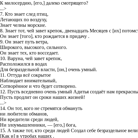
К милосердию, [его,] далеко смотрящего?
...>
7. Кто знает след птиц,
Летающих по воздуху,
Знает челны морские.
8. Знает тот, чей завет крепок, двенадцать Месяцев с [их] потомс
Он знает [того], кто рождается в придачу .
9. Он знает путь ветра,
Широкого, высокого, сильного.
Он знает тех, кто восседает.
10. Варуна, чей завет крепок,
Расположился в водах
Для безраздельной власти, [он,] очень умный.
11. Оттуда всё сокрытое
Наблюдает внимательный,
Сотворённое и что будет сотворено.
12. Пусть вседневно очень умный Адитья создаёт нам прекрасны
Пусть продлит он сроки наших жизней!
...>
14. Он тот, кого не стремятся обмануть
ни любители обманов,
Ни вредители среди людей,
Ни злоумышленники, — [его,] бога,
15. А также тот, кто среди людей Создал себе безраздельное вели
[Как и] в утробах наших .