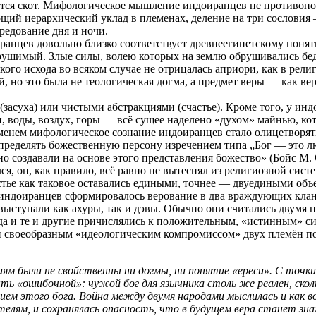
ится скот. Мифологическое мышление индоиранцев не противопо
щий иерархический уклад в племенах, деление на три сословия
редование дня и ночи.
иранцев довольно близко соответствует древнеегипетскому поня
ушимый. Злые силы, волею которых на землю обрушивались бедс
кого исхода во всяком случае не отрицалась априори, как в рели
, но это была не теологическая догма, а предмет веры — как ве
(засуха) или чистыми абстракциями (счастье). Кроме того, у ин
ни, воды, воздух, горы — всё сущее наделено «духом» майнью, к
енем мифологическое сознание индоиранцев стало олицетворять 
определять божественную персону изречением типа „Бог — это лю
но создавали на основе этого представления божество» (Бойс М. 
лся, он, как правило, всё равно не вытеснял из религиозной си
частье как таковое оставались едиными, точнее — двуедиными об
 индоиранцев сформировалось верование в два враждующих клан
ыступали как ахуры, так и дэвы. Обычно они считались двумя 
да и те и другие причислялись к положительным, «истинным» си
ли своеобразным «идеологическим компромиссом» двух племён по
ям были не свойственны ни догмы, ни понятие «ереси». С точки
ть «ошибочной»: чужой бог для язычника столь же реален, скол
ием этого бога. Война между двумя народами мыслилась и как в
вателям, и сохранялась опасность, что в будущем вера станет з