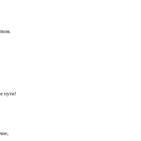
твом.
е пути!
чие,