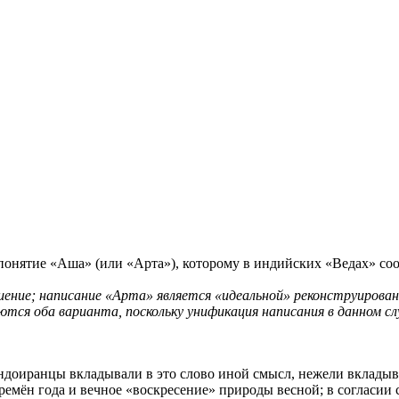
онятие «Аша» (или «Арта»), которому в индийских «Ведах» соот
ние; написание «Арта» является «идеальной» реконструированн
уются оба варианта, поскольку унификация написания в данном сл
ндоиранцы вкладывали в это слово иной смысл, нежели вкладыв
ремён года и вечное «воскресение» природы весной; в согласи