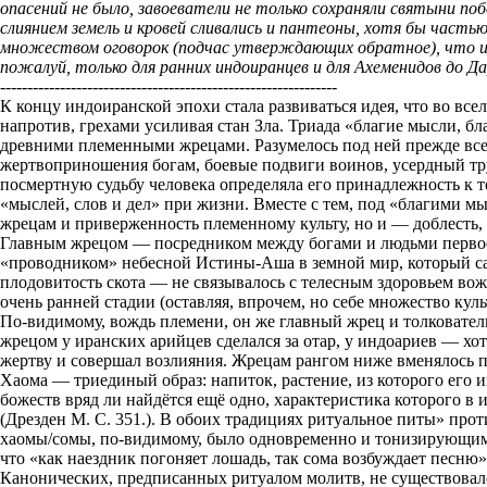
опасений не было, завоеватели не только сохраняли святыни побе
слиянием земель и кровей сливались и пантеоны, хотя бы часть
множеством оговорок (подчас утверждающих обратное), что искл
пожалуй, только для ранних индоиранцев и для Ахеменидов до Дар
--------------------------------------------------------------
К концу индоиранской эпохи стала развиваться идея, что во в
напротив, грехами усиливая стан Зла. Триада «благие мысли, б
древними племенными жрецами. Разумелось под ней прежде вс
жертвоприношения богам, боевые подвиги воинов, усердный тру
посмертную судьбу человека определяла его принадлежность к т
«мыслей, слов и дел» при жизни. Вместе с тем, под «благими м
жрецам и приверженность племенному культу, но и — доблесть, 
Главным жрецом — посредником между богами и людьми первое 
«проводником» небесной Истины-Аша в земной мир, который с
плодовитость скота — не связывалось с телесным здоровьем вож
очень ранней стадии (оставляя, впрочем, но себе множество кул
По-видимому, вождь племени, он же главный жрец и толкователь
жрецом у иранских арийцев сделался за отар, у индоариев — хо
жертву и совершал возлияния. Жрецам рангом ниже вменялось п
Хаома — триединый образ: напиток, растение, из которого его 
божеств вряд ли найдётся ещё одно, характеристика которого в 
(Дрезден М. С. 351.). В обоих традициях ритуальное питы» про
хаомы/сомы, по-видимому, было одновременно и тонизирующим
что «как наездник погоняет лошадь, так сома возбуждает песню
Канонических, предписанных ритуалом молитв, не существовало