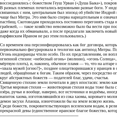
воссоединялись с божеством Геуш Урван («Душа Быка»), покрови
В разных племенах почитались верховными разные боги. У индо
связанных с ним, центральным был эпизод об убийстве Индрой
чаще был Митра. Это имя было сперва нарицательным и означал
пастбищ. Скотоводам приходилось постоянно перегонять стада н
грабежей, — такое хозяйство невозможно было бы вести при по
даже когда их обманывали, а после предлагали заключить новый 
парфянским Ираном не раз этим пользовались.)
Со временем она персонифицировалась как бог договора, котор
первоначально фигурировала в теологии как антипод Митры. Пос
Огонь индоиранцы чтили особо. По их представлениям, он воп
огненной стихии: «небесный огонь» (молнию), «огонь Солнца», 
мёртвую плоть), и, наконец, обычное пламя — то, что на алтар
«хвала мужей [огню?]», позднее олицетворившаяся у иранцев в 
людей, обращённые к богам. Таким образом, через посредство 
круг абстрактных божеств — подателей благ, удачи, счастья.
Священную стихию земли почитали в двух ипостасях: землю как
Третья мировая стихия — животворная стихия воды тоже была с
озёра, ручьи и вообще, наверно, все источники и водоёмы, ино
напиток хаома, изготовлявшийся из сока хаомы, коровьего моло
демон засухи Апаоша, изничтожили бы на земле всякую жизнь.
Среди божеств, покровительствующих вселенским водам, в религ
прекрасной девы (единственное иранское благое божество, кото
------------------------------------------------------------