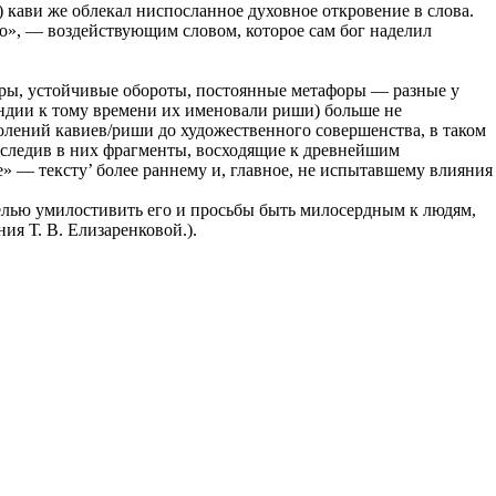
) кави же облекал ниспосланное духовное откровение в слова.
о», — воздействующим словом, которое сам бог наделил
еры, устойчивые обороты, постоянные метафоры — разные у
ндии к тому времени их именовали риши) больше не
олений кавиев/риши до художественного совершенства, в таком
тследив в них фрагменты, восходящие к древнейшим
е» — тексту’ более раннему и, главное, не испытавшему влияния
целью умилостивить его и просьбы быть милосердным к людям,
ия Т. В. Елизаренковой.).