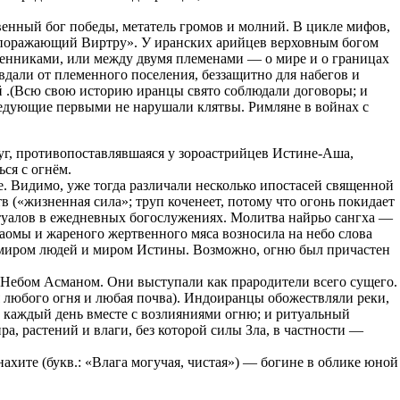
венный бог победы, метатель громов и молний. В цикле мифов,
 «поражающий Виртру». У иранских арийцев верховным богом
менниками, или между двумя племенами — о мире и о границах
вдали от племенного поселения, беззащитно для набегов и
й .(Всю свою историю иранцы свято соблюдали договоры; и
оследующие первыми не нарушали клятвы. Римляне в войнах с
уг, противопоставлявшаяся у зороастрийцев Истине-Аша,
ся с огнём.
 Видимо, уже тогда различали несколько ипостасей священной
 («жизненная сила»; труп коченеет, потому что огонь покидает
ритуалов в ежедневных богослужениях. Молитва найрьо сангха —
хаомы и жареного жертвенного мяса возносила на небо слова
ду миром людей и миром Истины. Возможно, огню был причастен
- Небом Асманом. Они выступали как прародители всего сущего.
 любого огня и любая почва). Индоиранцы обожествляли реки,
сь каждый день вместе с возлияниями огню; и ритуальный
а, растений и влаги, без которой силы Зла, в частности —
хите (букв.: «Влага могучая, чистая») — богине в облике юной