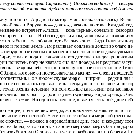
х» ему соответствует Сарасвати («Обильная водами») — священ
авление об источнике Ардви и мировом круговороте вод (см. дал
у источника А р д в и (с которым она отождествлялась). Вершин
ровой океан Ворукашу — далеко-далеко на востоке. Каждый год 
о неизменно встречает Алаоша — конь чёрный, облезлый, безобра
го прочь от воды. Но благодаря гимнам, молитвам и возлияниям 
 с поля битвы, освободив путь белому коню. Тогда Тиштрия погр
а небо и по всей Земле-Зам разливает обильные дожди во благо 
о- нибудь значительных изменений за всю историю домусульманск
риусе как о подателе дождей восходит ещё к индоевропейским в
ии почестей, богу не хватало сил для победы, и предстоял засу
тво на звёздном небе: что, к примеру, означает отступление Т
 Облики, которые он последовательно меняет — сперва предстаёт 
 соответствия. Но в любом случае миф о Тиштрии — редкий для 
о не свершилось однажды и навсегда ушло в прошлое, а повторяе
, с точки зрения историка, относительные категории: разные нар
 посчитал бы злом — угрозой существующему миропорядку. Отно
оклятые земли. Но одно исключение, кажется, есть: звёздное не
ндоиранцев, почитавших звёзды, астрономические явления почти
 религии с египетской. У египтян все события мировой (легенд
 сюжеты, — каждое в определённый день года, и каждому соотве
ёл на Запад, за горизонт, в царство мёртвых, мёртв бог плодоро
ет изрубил труп Осириса на куски и разбросал их по берегам Ни