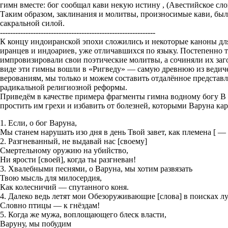
гимн вместе: бог сообщал кави некую истину , (Авестийское сл
Таким образом, заклинания и молитвы, произносимые кави, был
сакральной силой.
-------------------------------------------------------------
К концу индоиранской эпохи сложились и некоторые каноны дл
иранцев и индоариев, уже отличавшихся по языку. Постепенно 
импровизировали свои поэтические молитвы, а сочиняли их заг
виде эти гимны вошли в «Ригведу» — самую древнюю из ведичес
верованиям, мы только и можем составить отдалённое представл
радикальной религиозной реформы.
Приведём в качестве примера фрагменты гимна водному богу В 
простить им грехи и избавить от болезней, которыми Варуна ка
1. Если, о бог Варуна,
Мы станем нарушать изо дня в день Твой завет, как племена [ — 
2. Разгневанный, не выдавай нас [своему]
Смертельному оружию на убийство,
Ни ярости [своей], когда ты разгневан!
3. Хвалебными песнями, о Варуна, мы хотим развязать
Твою мысль для милосердия,
Как колесничий — спутанного коня.
4. Далеко ведь летят мои Обезоруживающие [слова] в поисках л
Словно птицы — к гнёздам!
5. Когда же мужа, воплощающего блеск власти,
Варуну, мы побудим