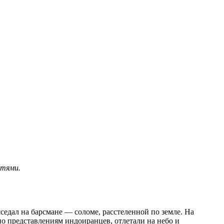
стями.
седал на барсмане — соломе, расстеленной по земле. На
о представлениям индоиранцев, отлетали на небо и