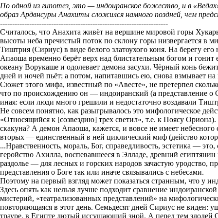
По одной из гипотез, это — индоиранское божество, и в «Веда
образ Ардвнсуры Анахиты сложился намного поздней, чем предст
---------------------------------------------------------------------
Считалось, что Анахита живёт на вершине мировой горы Хукарьи 
высоты неба пречистый поток по склону горы низвергается в ми
Тиштрия (Сириус) в виде белого златоухого коня. На берегу ег
Апаоша временно берёт верх над блистательным богом и гонит е
океану Ворукаше и одолевает демона засухи. Чёрный конь бежит
дней и ночей пьёт; а потом, напитавшись ею, снова взмывает н
Сюжет этого мифа, известный по «Авесте», не претерпел скольк
что по происхождению он — индоиранский (а представление о Си
иная: если люди много грешили и недостаточно воздавали Тиштр
Не совсем понятно, как разыгрывалось это мифологическое дейс
«Относящийся к [созвездию] трех светил», т.е. к Поясу Ориона).
скакуна? А демон Апаоша, кажется, и вовсе не имеет небесного
вторых — единственный в ней циклический миф (действо которог
...Нравственность, мораль, Бог, справедливость, эстетика — это
геройство Ахилла, воспевавшееся в Элладе, древний египтянин
раздолье — для лесных и горских народов зачастую уродство, пр
представления о Боге так или иначе связывались с небесами.
Поэтому на первый взгляд может показаться странным, что у и
Здесь опять как нельзя лучше подходит сравнение индоиранской
мистерий, «театрализованных представлений» на мифологические
повторяющаяся в этот день. Семьдесят дней Сириус не виден: уш
трауре, в Египте лютый иссушающий зной. А перед тем злодей С