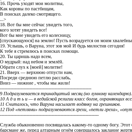
16. Прочь уходят мои молитвы,
Как коровы по пастбищам,
В поисках далеко смотрящего.
...>
18. Вот бы мне сейчас увидеть того,
кого хотят увидеть все!
Вот бы мне увидеть его колесницу,
[спускающуюся] на землю! Пусть возрадуется он моим хвалебны
19. Услышь, о Варуна, этот зов мой И будь милостив сегодня!
К тебе я стремлюсь в поисках помощи.
20. Ты царишь надо всем,
О мудрый: над небом и землёй.
Обрати слух к [моей] молитве!
21. Вверх — верхнюю отпусти нам,
Посреди среднюю петлю расслабь,
Вниз — нижние , чтобы мы жили!
--------------------------------------------------------------
9
Подразумевается тринадцатый месяц (но лунному календарю).
10 А д и т ь и — в ведийской религии класс богов, охраняющих 
11 Считалось, что Варуна насылает водянку на грешников.
12 Под «петлями» подразумеваются грехи, «петли греха», «опу
-------------------------------------------------------------------
Служба обыкновенно посвящалась какому-то одному богу. Этот б
барсмане же, перед алтарным огнём совершалось заклание жер