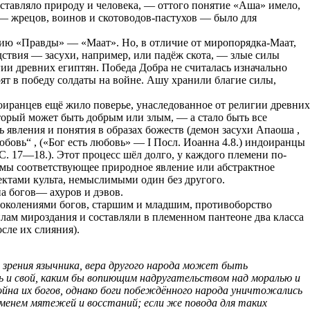
ставляло природу и человека, — оттого понятие «Аша» имело,
 — жрецов, воинов и скотоводов-пастухов — было для
тию «Правды» — «Маат». Но, в отличие от миропорядка-Маат,
твия — засухи, например, или падёж скота, — злые силы
гии древних египтян. Победа Добра не считалась изначально
рят в победу солдаты на войне. Ашу хранили благие силы,
доиранцев ещё жило поверье, унаследованное от религии древних
оторый может быть добрым или злым, — а стало быть все
явления и понятия в образах божеств (демон засухи Апаоша ,
бовь“ , («Бог есть любовь» — I Посл. Иоанна 4.8.) индоиранцы
С. 17—18.). Этот процесс шёл долго, у каждого племени по-
стемы соответствующее природное явление или абстрактное
ъектами культа, немыслимыми один без другого.
а богов— ахуров и дэвов.
поколениями богов, старшим и младшим, противоборство
лам мироздания и составляли в племенном пантеоне два класса
сле их слияния).
 зрения язычника, вера другого народа может быть
ь и свой, каким бы вопиющим надругательством над моралью и
ойна их богов, однако боги побеждённого народа уничтожались
наменем мятежей и восстаний; если же повода для таких