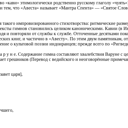
ово «кави» этимологически родственно русскому глаголу «чуять»
и тем, что «Авеста» называет «Мантра Спента» — «Святое Слов
я такого импровизированного стихотворства: ритмические разм
тексты гимнов становились целиком каноническими. Кавии (в И
одя и повторяли от службы к службе. Отточенные десятками пок
ких книг, и частично в «Авесту». По этим двум памятникам, о
ение о культовой поэзии индоиранцев; прежде всего по «Ригвед
а р у н е. Содержание гимна составляют хвалебствия Варуне с 
рает грешников (Перевод с ведийского и неоговорённые примечан
завет царя],
учшего,