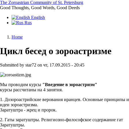
Skip
The Zoroastrian Community of St. Petersburg
to
Good Thoughts, Good Words, Good Deeds
main
English
content
Rus
Home
Breadcrumb
Цикл бесед о зороастризме
Submitted by
star72
on
чт, 17.09.2015 - 20:45
Мы проводим курсы
"Введение в зороастризм"
курсы рассчитаны на 4 занятия.
1. Дозороастрийские верования иранцев. Основные принципы и
идеи зороастризма.
Заратуштра - жрец и пророк.
2. Гаты заратуштры. Религиозно-философское содержание гат
Заратуштры.