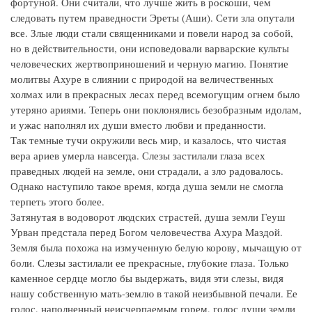
фортуной. Они считали, что лучше жить в роскоши, чем
следовать путем праведности Эреты (Аши). Сети зла опутали
все. Злые люди стали священниками и повели народ за собой,
но в действительности, они исповедовали варварские культы
человеческих жертвоприношений и черную магию. Понятие
молитвы Ахуре в слиянии с природой на величественных
холмах или в прекрасных лесах перед всемогущим огнем было
утеряно ариями. Теперь они поклонялись безобразным идолам,
и ужас наполнял их души вместо любви и преданности.
Так темные тучи окружили весь мир, и казалось, что чистая
вера ариев умерла навсегда. Слезы застилали глаза всех
праведных людей на земле, они страдали, а зло радовалось.
Однако наступило такое время, когда душа земли не смогла
терпеть этого более.
Затянутая в водоворот людских страстей, душа земли Геуш
Урван предстала перед Богом человечества Ахура Маздой.
Земля была похожа на измученную белую корову, мычащую от
боли. Слезы застилали ее прекрасные, глубокие глаза. Только
каменное сердце могло бы выдержать, видя эти слезы, видя
нашу собственную мать-землю в такой неизбывной печали. Ее
голос, наполненный неисчерпаемым горем, голос души земли