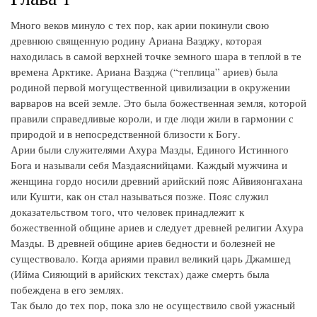
Много веков минуло с тех пор, как арии покинули свою
древнюю священную родину Ариана Ваэджу, которая
находилась в самой верхней точке земного шара в теплой в те
времена Арктике. Ариана Ваэджа (“теплица” ариев) была
родиной первой могущественной цивилизации в окружении
варваров на всей земле. Это была божественная земля, которой
правили справедливые короли, и где люди жили в гармонии с
природой и в непосредственной близости к Богу.
Арии были служителями Ахура Мазды, Единого Истинного
Бога и называли себя Маздаяснийцами. Каждый мужчина и
женщина гордо носили древний арийский пояс Айвияонгахана
или Кушти, как он стал называться позже. Пояс служил
доказательством того, что человек принадлежит к
божественной общине ариев и следует древней религии Ахура
Мазды. В древней общине ариев бедности и болезней не
существовало. Когда ариями правил великий царь Джамшед
(Ийма Сияющий в арийских текстах) даже смерть была
побеждена в его землях.
Так было до тех пор, пока зло не осуществило свой ужасный