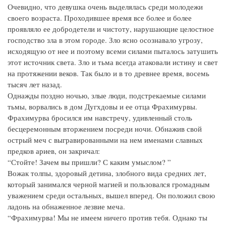
Очевидно, что девушка очень выделялась среди молодежи
своего возраста. Проходившее время все более и более
проявляло ее добродетели и чистоту, нарушающие целостное
господство зла в этом городе. Зло ясно осознавало угрозу,
исходящую от нее и поэтому всеми силами пыталось затушить
этот источник света. Зло и тьма всегда атаковали истину и свет
на протяжении веков. Так было и в то древнее время, восемь
тысяч лет назад.
Однажды поздно ночью, злые люди, подстрекаемые силами
тьмы, ворвались в дом Дугхдовы и ее отца Фрахимурвы.
Фрахимурва бросился им навстречу, удивленный столь
бесцеремонным вторжением посреди ночи. Обнажив свой
острый меч с выгравированными на нем именами славных
предков ариев, он закричал:
“Стойте! Зачем вы пришли? С каким умыслом? ”
Вожак толпы, здоровый детина, злобного вида средних лет,
который занимался черной магией и пользовался громадным
уважением среди остальных, вышел вперед. Он положил свою
ладонь на обнаженное лезвие меча.
“Фрахимурва! Мы не имеем ничего против тебя. Однако ты