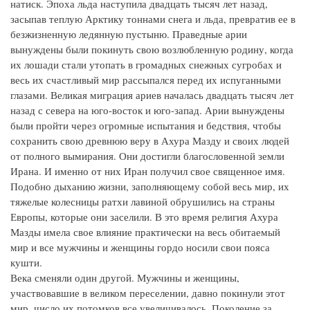
натиск. Эпоха льда наступила двадцать тысяч лет назад,
засыпав теплую Арктику тоннами снега и льда, превратив ее в
безжизненную ледянную пустыню. Праведные арии
вынуждены были покинуть свою возлюбленную родину, когда
их лошади стали утопать в громадных снежных сугробах и
весь их счастливый мир рассыпался перед их испуганными
глазами. Великая миграция ариев началась двадцать тысяч лет
назад с севера на юго-восток и юго-запад. Арии вынуждены
были пройти через огромные испытания и бедствия, чтобы
сохранить свою древнюю веру в Ахура Мазду и своих людей
от полного вымирания. Они достигли благословенной земли
Ирана. И именно от них Иран получил свое священное имя.
Подобно дыханию жизни, заполняющему собой весь мир, их
тяжелые колесницы ратхи лавиной обрушились на страны
Европы, которые они заселили. В это время религия Ахура
Мазды имела свое влияние практически на весь обитаемый
мир и все мужчины и женщины гордо носили свои пояса
кушти.
Века сменяли один другой. Мужчины и женщины,
участвовавшие в великом переселении, давно покинули этот
мир, число их потомков все увеличивалось. Поколение за