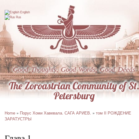
Skip
to
English
main
Rus
content
Good Thoughts, Good Words, Good Deeds
The Zoroastrian Community of St
Petersburg
Home
Порус Хоми Хавевала. САГА АРИЕВ.
том II РОЖДЕНИЕ
Breadcrumb
ЗАРАТУСТРЫ
Глава 1