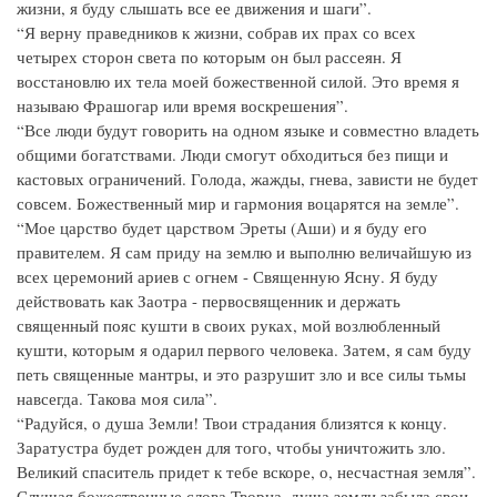
жизни, я буду слышать все ее движения и шаги”.
“Я верну праведников к жизни, собрав их прах со всех
четырех сторон света по которым он был рассеян. Я
восстановлю их тела моей божественной силой. Это время я
называю Фрашогар или время воскрешения”.
“Все люди будут говорить на одном языке и совместно владеть
общими богатствами. Люди смогут обходиться без пищи и
кастовых ограничений. Голода, жажды, гнева, зависти не будет
совсем. Божественный мир и гармония воцарятся на земле”.
“Мое царство будет царством Эреты (Аши) и я буду его
правителем. Я сам приду на землю и выполню величайшую из
всех церемоний ариев с огнем - Священную Ясну. Я буду
действовать как Заотра - первосвященник и держать
священный пояс кушти в своих руках, мой возлюбленный
кушти, которым я одарил первого человека. Затем, я сам буду
петь священные мантры, и это разрушит зло и все силы тьмы
навсегда. Такова моя сила”.
“Радуйся, о душа Земли! Твои страдания близятся к концу.
Заратустра будет рожден для того, чтобы уничтожить зло.
Великий спаситель придет к тебе вскоре, о, несчастная земля”.
Слушая божественные слова Творца, душа земли забыла свои