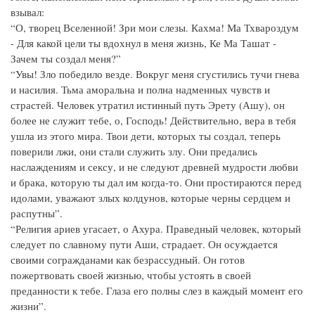
взывал:
“О, творец Вселенной! Зри мои слезы. Кахма! Ма Тхвароздум
- Для какой цели ты вдохнул в меня жизнь, Ке Ма Ташат -
Зачем ты создал меня?”
“Увы! Зло победило везде. Вокруг меня сгустились тучи гнева
и насилия. Тьма аморальна и полна надменных чувств и
страстей. Человек утратил истинный путь Эрету (Ашу), он
более не служит тебе, о, Господь! Действительно, вера в тебя
ушла из этого мира. Твои дети, которых ты создал, теперь
поверили лжи, они стали служить злу. Они предались
наслаждениям и сексу, и не следуют древней мудрости любви
и брака, которую ты дал им когда-то. Они простираются перед
идолами, уважают злых колдунов, которые черны сердцем и
распутны”.
“Религия ариев угасает, о Ахура. Праведный человек, который
следует по славному пути Аши, страдает. Он осуждается
своими согражданами как безрассудный. Он готов
пожертвовать своей жизнью, чтобы устоять в своей
преданности к тебе. Глаза его полны слез в каждый момент его
жизни”.