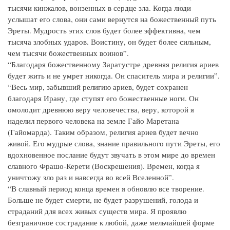
тысячи кинжалов, вонзенных в сердце зла. Когда люди
услышат его слова, они сами вернутся на божественный путь
Эреты. Мудрость этих слов будет более эффективна, чем
тысяча злобных ударов. Воистину, он будет более сильным,
чем тысячи божественных воинов”.
“Благодаря божественному Заратустре древняя религия ариев
будет жить и не умрет никогда. Он спаситель мира и религии”.
“Весь мир, забывший религию ариев, будет сохранен
благодаря Ирану, где ступят его божественные ноги. Он
омолодит древнюю веру человечества, веру, которой я
наделил первого человека на земле Гайо Маретана
(Гайомарда). Таким образом, религия ариев будет вечно
живой. Его мудрые слова, знание правильного пути Эреты, его
вдохновенное послание будут звучать в этом мире до времен
славного Фрашо-Керети (Воскрешения). Времен, когда я
уничтожу зло раз и навсегда во всей Вселенной”.
“В славный период конца времен я обновлю все творение.
Больше не будет смерти, не будет разрушений, голода и
страданий для всех живых существ мира. Я проявлю
безграничное сострадание к любой, даже мельчайшей форме