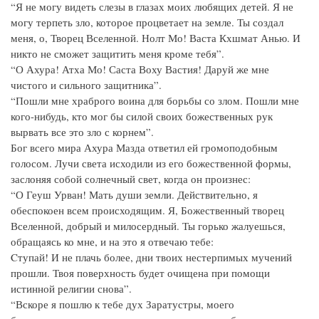
“Я не могу видеть слезы в глазах моих любящих детей. Я не
могу терпеть зло, которое процветает на земле. Ты создал
меня, о, Творец Вселенной. Нолт Мо! Васта Кхшмат Анью. И
никто не сможет защитить меня кроме тебя”.
“О Ахура! Атха Мо! Саста Воху Вастия! Даруй же мне
чистого и сильного защитника”.
“Пошли мне храброго воина для борьбы со злом. Пошли мне
кого-нибудь, кто мог бы силой своих божественных рук
вырвать все это зло с корнем”.
Бог всего мира Ахура Мазда ответил ей громоподобным
голосом. Лучи света исходили из его божественной формы,
заслоняя собой солнечный свет, когда он произнес:
“О Геуш Урван! Мать души земли. Действительно, я
обеспокоен всем происходящим. Я, Божественный творец
Вселенной, добрый и милосердный. Ты горько жалуешься,
обращаясь ко мне, и на это я отвечаю тебе:
Cтупай! И не плачь более, дни твоих нестерпимых мучений
прошли. Твоя поверхность будет очищена при помощи
истинной религии снова”.
“Вскоре я пошлю к тебе дух Заратустры, моего