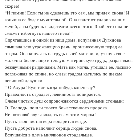
скорее!”
“И помни! Если ты не сделаешь это сам, мы придем снова! И
кончина ее будет мучительной. Она падет от ударов наших
мечей, а ты будешь свидетелем всего этого. Знай, что она не
сможет избегнуть нашего гнева!”
Спрятавшись в одной из ниш дома, испуганная Дугхдова
слышала всю угрожающую речь, произнесенную перед ее
отцом. Она кинулась на грудь своей матери, и, уткнув свое
молочно-белое лицо в теплую материнскую грудь, разразилась
беззвучными рыданиями. Мать как могла, утешала ее, ласково
поглаживая по спине, но слезы градом катились по щекам
невинной девушки.
“ О Ахура! Будет ли когда-нибудь конец злу?
Праведность страдает, невинность попирается.
Слезы чистых душ сопровождаются сердечными стонами:
О, Господь, пошли твоего божественного пророка.
Не позволяй злу завладеть всем этим миром!
Пусть твоя чистая вера воцарится везде.
Пусть доброта наполнит сердца людей снова.
Вслушайся в плачь миллионов страдальцев.