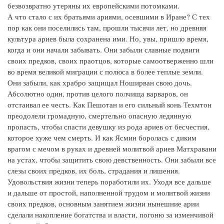
безвозвратно утеряны их европейскими потомками.
А что стало с их братьями ариями, осевшими в Иране? С тех
пор как они поселились там, прошли тысячи лет, но древняя
культура ариев была сохранена ими. Но, увы, пришло время,
когда и они начали забывать. Они забыли славные подвиги
своих предков, своих праотцов, которые самоотверженно шли
во время великой миграции с полюса в более теплые земли.
Они забыли, как храбро защищал Ноширван свою дочь.
Абсолютно один, против целого полчища варваров, он
отстаивал ее честь. Как Пешотан и его сильный конь Техмтон
преодолели громадную, смертельно опасную ледянную
пропасть, чтобы спасти девушку из рода ариев от бесчестия,
которое хуже чем смерть. И как Ясмин боролась с диким
врагом с мечом в руках и древней молитвой ариев Матхравани
на устах, чтобы защитить свою девственность. Они забыли все
слезы своих предков, их боль, страдания и лишения.
Удовольствия жизни теперь поработили их. Уходя все дальше
и дальше от простой, наполненной трудом и молитвой жизни
своих предков, основным занятием жизни нынешние арии
сделали накопление богатства и власти, погоню за изменчивой