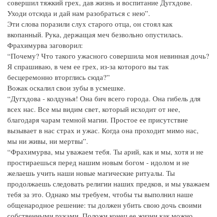
совершил тяжкий грех, дав жизнь и воспитание Дугхдове.
Уходи отсюда и дай нам разобраться с нею”.
Эти слова поразили слух старого отца, он стоял как
вкопанный. Рука, держащая меч безвольно опустилась.
Фрахимурва заговорил:
“Почему? Что такого ужасного совершила моя невинная дочь?
Я спрашиваю, в чем ее грех, из-за которого вы так
бесцеремонно вторглись сюда?”
Вожак оскалил свои зубы в усмешке.
“Дугхдова - колдунья! Она бич всего города. Она гибель для
всех нас. Все мы видим свет, который исходит от нее,
благодаря чарам темной магии. Простое ее присутствие
вызывает в нас страх и ужас. Когда она проходит мимо нас,
мы ни живы, ни мертвы”.
“Фрахимурва, мы уважаем тебя. Ты арий, как и мы, хотя и не
простираешься перед нашим новым богом - идолом и не
желаешь учить наши новые магические ритуалы. Ты
продолжаешь следовать религии наших предков, и мы уважаем
тебя за это. Однако мы требуем, чтобы ты выполнил наше
общенародное решение: ты должен убить свою дочь своими
собственными руками. Положи конец ее жизни как можно