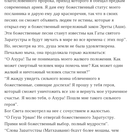
благословенного пророка, приход которого я обещал предкам
современных ариев. Я дам ему божественный статус моего
посланника и дарую ему дар красноречия, так что в своих
песнях он сможет объявить людям те истины, которые я
открыл ему и божественный непреложный закон Эреты (Аши).
Эти божественные песни станут известны как Гаты святого
Заратустры и будут звучать в мире во все времена с этих пор”.
Но, несмотря на это, душа земли не была удовлетворена.
Печально мыча, она продолжала горько жаловаться:
“О Ахура! Ты не понимаешь моего жалкого положения. Как
может смертный человек мира помочь мне? Как может один
жалкий и ничтожный человек спасти меня?”
“Я жажду увидеть сильного воина обличенного в
божественные, сияющие доспехи! Я прошу у тебя героя,
который сможет уничтожить все зло и вернуть мое утраченное
счастье. Я молю тебя, о Ахура! Пошли мне такого сильного
героя”.
Бог Света посмотрел на нее с сочуствием и жалостью.
“О Геуш Урван! Не отвергай божественного Заратустру.
Прими мой божественный выбор, полный мудрости”.
“Слова Заратустры (Матхравани) будут более мощны, чем