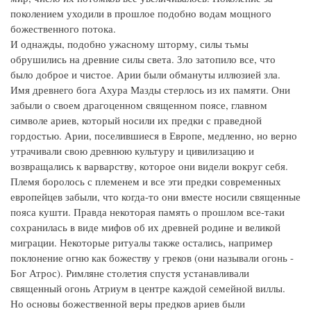
поколением уходили в прошлое подобно водам мощного
божественного потока.
И однажды, подобно ужасному шторму, силы тьмы
обрушились на древние силы света. Зло затопило все, что
было доброе и чистое. Арии были обмануты иллюзией зла.
Имя древнего бога Ахура Мазды стерлось из их памяти. Они
забыли о своем драгоценном священном поясе, главном
символе ариев, который носили их предки с праведной
гордостью. Арии, поселившиеся в Европе, медленно, но верно
утрачивали свою древнюю культуру и цивилизацию и
возвращались к варварству, которое они видели вокруг себя.
Племя боролось с племенем и все эти предки современных
европейцев забыли, что когда-то они вместе носили священные
пояса кушти. Правда некоторая память о прошлом все-таки
сохранилась в виде мифов об их древней родине и великой
миграции. Некоторые ритуалы также остались, например
поклонение огню как божеству у греков (они называли огонь -
Бог Атрос). Римляне столетия спустя устанавливали
священный огонь Атриум в центре каждой семейной виллы.
Но основы божественной веры предков ариев были