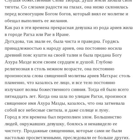
тяготы. Со слезами радости на глазах, она низко склонилась
перед всемогущим Богом богов, который внял ее молитве и
обещал выполнить ее желания.
Как раз в эти времена прекрасная девушка из рода ариев жила
в городе Рагха или Рае в Иране.
Дугхдова, так звали ее, была чиста и праведна. Гордясь
принадлежностью к народу ариев, она постоянно носила
древний пояс кушти на своей талии и была предана Богу
Ахура Мазде всем своим сердцем и душой. Глубоко
религиозная в столь нежном возрасте, она постоянно
произносила слова священной молитвы ариев Матхрас столь
пламенно, что казалось ее лицо, и все тело постоянно
излучают волны божественного сияния. Тогда ей было всего
пятнадцать лет. Когда она шла по улицам Рагхи, произнося
священное имя Ахура Мазды, казалось, что она затмевала
собой все небесные светила, и даже солнце и луну.
Город в эти времена был переполнен злом. Большинство
людей, окружавших девушку, боялось и ненавидело ее
чистоту. Продажные священники, которые сами не были
настолько просветленными, преследовали ее больше других.