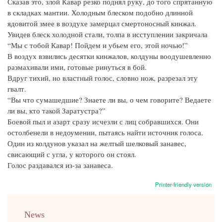
Сказав это, злой Кавар резко поднял руку, до того спрятанную
в складках мантии. Холодным блеском подобно длинной
ядовитой змее в воздухе замерцал смертоносный кинжал.
Увидев блеск холодной стали, толпа в исступлении закричала
“Мы с тобой Кавар! Пойдем и убьем его, этой ночью!”
В воздух взвились десятки кинжалов, колдуны воодушевленно
размахивали ими, готовые ринуться в бой.
Вдруг тихий, но властный голос, словно нож, разрезал эту
гвалт.
“Вы что сумашедшие? Знаете ли вы, о чем говорите? Ведаете
ли вы, кто такой Заратустра?”
Боевой пыл и азарт сразу исчезли с лиц собравшихся. Они
остолбенели в недоумении, пытаясь найти источник голоса.
Один из колдунов указал на желтый шелковый занавес,
свисающий с угла, у которого он стоял.
Голос раздавался из-за занавеса.
Printer-friendly version
menu
News
english