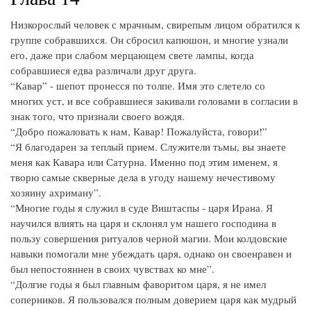
Низкорослый человек с мрачным, свирепым лицом обратился к
группе собравшихся. Он сбросил капюшон, и многие узнали
его, даже при слабом мерцающем свете лампы, когда
собравшиеся едва различали друг друга.
“Кавар” - шепот пронесся по толпе. Имя это слетело со
многих уст, и все собравшиеся закивали головами в согласии в
знак того, что признали своего вождя.
“Добро пожаловать к нам, Кавар! Пожалуйста, говори!”
“Я благодарен за теплый прием. Служители тьмы, вы знаете
меня как Кавара или Сатурна. Именно под этим именем, я
творю самые скверные дела в угоду нашему нечестивому
хозяину ахриману”.
“Многие годы я служил в суде Виштаспы - царя Ирана. Я
научился влиять на царя и склонял ум нашего господина в
пользу совершения ритуалов черной магии. Мои колдовские
навыки помогали мне убеждать царя, однако он своенравен и
был непостояннен в своих чувствах ко мне”.
“Долгие годы я был главным фаворитом царя, я не имел
соперников. Я пользовался полным доверием царя как мудрый