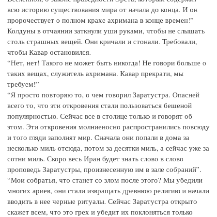
всю историю существования мира от начала до конца. И он
пророчествует о полном крахе ахримана в конце времен!”
Колдуны в отчаянии заткнули уши руками, чтобы не слышать
столь страшных вещей. Они кричали и стонали. Требовали,
чтобы Кавар остановился.
“Нет, нет! Такого не может быть никогда! Не говори больше о
таких вещах, служитель ахримана. Кавар прекрати, мы
требуем!”
“Я просто повторяю то, о чем говорил Заратустра. Опасней
всего то, что эти откровения стали пользоваться бешеной
популярностью. Сейчас все в столице только и говорят об
этом. Эти откровения молниеносно распространились повсюду
и того гляди заполнят мир. Сначала они попали в дома за
несколько миль отсюда, потом за десятки миль, а сейчас уже за
сотни миль. Скоро весь Иран будет знать слово в слово
проповедь Заратустры, произнесенную им в зале собраний”.
“Мои собратья, что станет со злом после этого? Мы убедили
многих ариев, они стали извращать древнюю религию и начали
вводить в нее черные ритуалы. Сейчас Заратустра открыто
скажет всем, что это грех и убедит их поклоняться только