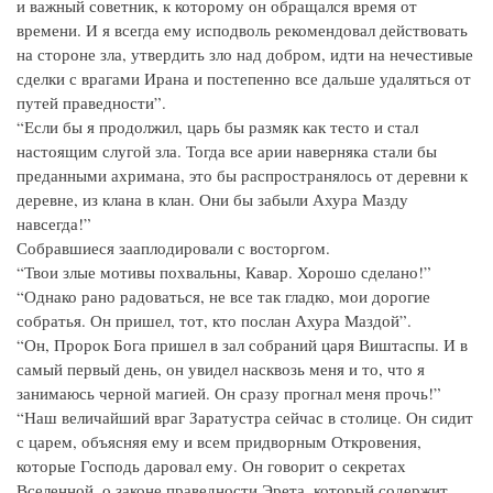
и важный советник, к которому он обращался время от
времени. И я всегда ему исподволь рекомендовал действовать
на стороне зла, утвердить зло над добром, идти на нечестивые
сделки с врагами Ирана и постепенно все дальше удаляться от
путей праведности”.
“Если бы я продолжил, царь бы размяк как тесто и стал
настоящим слугой зла. Тогда все арии наверняка стали бы
преданными ахримана, это бы распространялось от деревни к
деревне, из клана в клан. Они бы забыли Ахура Мазду
навсегда!”
Собравшиеся зааплодировали с восторгом.
“Твои злые мотивы похвальны, Кавар. Хорошо сделано!”
“Однако рано радоваться, не все так гладко, мои дорогие
собратья. Он пришел, тот, кто послан Ахура Маздой”.
“Он, Пророк Бога пришел в зал собраний царя Виштаспы. И в
самый первый день, он увидел насквозь меня и то, что я
занимаюсь черной магией. Он сразу прогнал меня прочь!”
“Наш величайший враг Заратустра сейчас в столице. Он сидит
с царем, объясняя ему и всем придворным Откровения,
которые Господь даровал ему. Он говорит о секретах
Вселенной, о законе праведности Эрета, который содержит