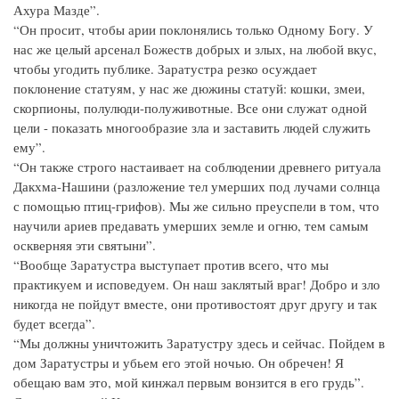
Ахура Мазде”.
“Он просит, чтобы арии поклонялись только Одному Богу. У
нас же целый арсенал Божеств добрых и злых, на любой вкус,
чтобы угодить публике. Заратустра резко осуждает
поклонение статуям, у нас же дюжины статуй: кошки, змеи,
скорпионы, полулюди-полуживотные. Все они служат одной
цели - показать многообразие зла и заставить людей служить
ему”.
“Он также строго настаивает на соблюдении древнего ритуала
Дакхма-Нашини (разложение тел умерших под лучами солнца
с помощью птиц-грифов). Мы же сильно преуспели в том, что
научили ариев предавать умерших земле и огню, тем самым
оскверняя эти святыни”.
“Вообще Заратустра выступает против всего, что мы
практикуем и исповедуем. Он наш заклятый враг! Добро и зло
никогда не пойдут вместе, они противостоят друг другу и так
будет всегда”.
“Мы должны уничтожить Заратустру здесь и сейчас. Пойдем в
дом Заратустры и убьем его этой ночью. Он обречен! Я
обещаю вам это, мой кинжал первым вонзится в его грудь”.