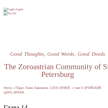
Skip
to
English
main
Rus
content
Good Thoughts, Good Words, Good Deeds
The Zoroastrian Community of St
Petersburg
Home
Порус Хоми Хавевала. САГА АРИЕВ.
том V АРИЙСКИЙ
Breadcrumb
ЦАРЬ ИРАНА
Глава 14