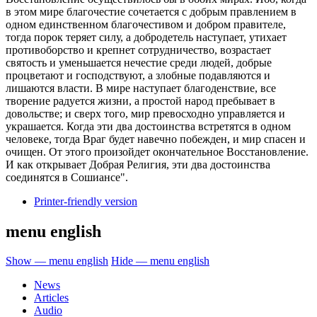
в этом мире благочестие сочетается с добрым правлением в
одном единственном благочестивом и добром правителе,
тогда порок теряет силу, а добродетель наступает, утихает
противоборство и крепнет сотрудничество, возрастает
святость и уменьшается нечестие среди людей, добрые
процветают и господствуют, а злобные подавляются и
лишаются власти. В мире наступает благоденствие, все
творение радуется жизни, а простой народ пребывает в
довольстве; и сверх того, мир превосходно управляется и
украшается. Когда эти два достоинства встретятся в одном
человеке, тогда Враг будет навечно побежден, и мир спасен и
очищен. От этого произойдет окончательное Восстановление.
И как открывает Добрая Религия, эти два достоинства
соединятся в Сошиансе".
Printer-friendly version
menu english
Show — menu english
Hide — menu english
News
Articles
Audio