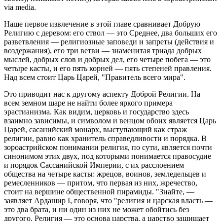
via media.
Наше первое извлечение в этой главе сравнивает Добрую
Религию с деревом: его ствол — это Среднее, два больших его
разветвления — религиозные заповеди и запреты (действия и
воздержания), его три ветви — знаменитая триада добрых
мыслей, добрых слов и добрых дел, его четыре побега — это
четыре касты, и его пять корней — пять степеней правления.
Над всем стоит Царь Царей, "Правитель всего мира".
Это приводит нас к другому аспекту Доброй Религии. На
всем земном шаре не найти более яркого примера
эрастианизма. Как видим, церковь и государство здесь
взаимно зависимы, и символом и венцом обоих является Царь
Царей, сасанийский монарх, выступающий как страж
религии, равно как хранитель справедливости и порядка. В
зороастрийском понимании религия, по сути, является почти
синонимом этих двух, под которыми понимается правосудие
и порядок Сассанийской Империи, с их расслоением
общества на четыре касты: жрецов, воинов, земледельцев и
ремесленников — притом, что первая из них, жречество,
стоит на вершине общественной пирамиды. "Знайте, —
заявляет Ардашир I, говоря, что "религия и царская власть —
это два брата, и ни один из них не может обойтись без
другого. Религия — это основа царства, а царство защищает