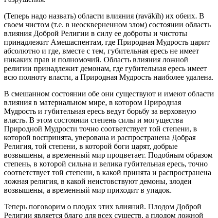
(Теперь надо назвать) области влияния (ravākīh) их обеих. В
своем чистом (т.е. в неоскверненном злом) состоянии область
влияния Доброй Религии в силу ее доброты и чистоты
принадлежит Амешаспентам, где Природная Мудрость царит
абсолютно и где, вместе с тем, губительная ересь не имеет
никаких прав и полномочий. Область влияния ложной
религии принадлежит демонам, где губительная ересь имеет
всю полноту власти, а Природная Мудрость наиболее удалена.
В смешанном состоянии обе они существуют и имеют области
влияния в материальном мире, в котором Природная
Мудрость и губительная ересь ведут борьбу за верховную
власть. В этом состоянии степень силы и могущества
Природной Мудрости точно соответствует той степени, в
которой воспринята, уверована и распространена Добрая
Религия, той степени, в которой боги царят, добрые
возвышены, а временный мир процветает. Подобным образом
степень, в которой сильна и велика губительная ересь, точно
соответствует той степени, в какой принята и распространена
ложная религия, в какой неистовствуют демоны, злодеи
возвышены, а временный мир приходит в упадок.
Теперь поговорим о плодах этих влияний. Плодом Доброй
Религии является благо для всех существ, а плодом ложной