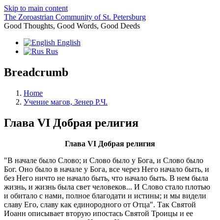
Skip to main content
The Zoroastrian Community of St. Petersburg
Good Thoughts, Good Words, Good Deeds
English
Rus
Breadcrumb
Home
Учение магов, Зенер Р.Ч.
Глава VI Добрая религия
Глава VI Добрая религия
"В начале было Слово; и Слово было у Бога, и Слово было
Бог. Оно было в начале у Бога, все через Него начало быть, и
без Него ничто не начало быть, что начало быть. В нем была
жизнь, и жизнь была свет человеков... И Слово стало плотью
и обитало с нами, полное благодати и истины; и мы видели
славу Его, славу как единородного от Отца". Так Святой
Иоанн описывает вторую ипостась Святой Троицы и ее