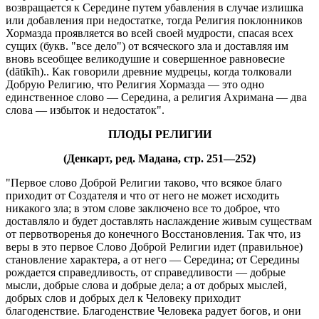
возвращается к Середине путем убавления в случае излишка
или добавления при недостатке, тогда Религия поклонников
Хормазда проявляется во всей своей мудрости, спасая всех
сущих (букв. "все дело") от всяческого зла и доставляя им
вновь всеобщее великодушие и совершенное равновесие
(dātīkīh).. Как говорили древние мудрецы, когда толковали
Добрую Религию, что Религия Хормазда — это одно
единственное слово — Середина, а религия Ахримана — два
слова — избыток и недостаток".
ПЛОДЫ РЕЛИГИИ
(Денкарт, ред. Мадана, стр. 251—252)
"Первое слово Доброй Религии таково, что всякое благо
приходит от Создателя и что от него не может исходить
никакого зла; в этом слове заключено все то доброе, что
доставляло и будет доставлять наслаждение живым существам
от первотворенья до конечного Восстановления. Так что, из
веры в это первое Слово Доброй Религии идет (правильное)
становление характера, а от него — Середина; от Середины
рождается справедливость, от справедливости — добрые
мысли, добрые слова и добрые дела; а от добрых мыслей,
добрых слов и добрых дел к Человеку приходит
благоденствие. Благоденствие Человека радует богов, и они