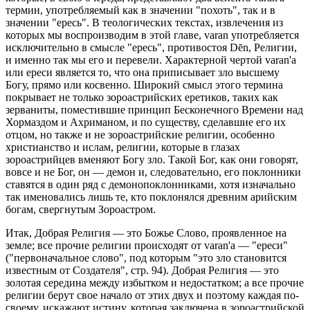
термин, употребляемый как в значении "похоть", так и в
значении "ересь". В теологических текстах, извлечения из
которых мы воспроизводим в этой главе, varan употребляется
исключительно в смысле "ересь", противостоя Dēn, Религии,
и именно так мы его и перевели. Характерной чертой varan'а
или ереси является то, что она приписывает зло высшему
Богу, прямо или косвенно. Широкий смысл этого термина
покрывает не только зороастрийских еретиков, таких как
зерваниты, поместившие принцип Бесконечного Времени над
Хормаздом и Ахриманом, и по существу, сделавшие его их
отцом, но также и не зороастрийские религии, особенно
христианство и ислам, религии, которые в глазах
зороастрийцев вменяют Богу зло. Такой Бог, как они говорят,
вовсе и не Бог, он — демон и, следовательно, его поклонники
ставятся в один ряд с демонопоклонниками, хотя изначально
так именовались лишь те, кто поклонялся древним арийским
богам, свергнутым Зороастром.
Итак, Добрая Религия — это Божье Слово, проявленное на
земле; все прочие религии происходят от varan'а — "ереси"
("первоначальное слово", под которым "это зло становится
известным от Создателя", стр. 94). Добрая Религия — это
золотая середина между избытком и недостатком; а все прочие
религии берут свое начало от этих двух и поэтому каждая по-
своему, искажают истину, которая заключена в зороастрийской