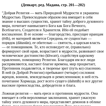
(Денкарт, ред. Мадана, стр. 201—202)
"Добрая Религия — мать Природной Мудрости и украшена
Мудростью. Превосходным образом она вмещает в себя
знание о высших сущностях, хранит тайну доброго духовного
мира, почитает наивысшего Бога как Бога Вечного,
Всеблагого, Создателя и Хранителя. Ибо ей подобает
восхваление. В ее основе — благородство, присущее иранцам
(ērīh), ее материей является Середина, ее сущностью —
порядок (dātastān), ее обителью — святость, а царская власть
— ее помощником. Те, кто исповедует ее, (правильно)
формируют свой нрав, возрастают в мудрости, развивают свое
человеческое достоинство (khwarr), содействуя царскому
правлению, помощнику Религии. Благодаря им все люди
распрямляются, настают благие времена, мир процветает,
Противник подавляется, и творенье зрит (путь ко) спасению.
В ней (в Доброй Религии) пребывают (четыре) сословия:
жрецов, воинов, земледельцев и ремесленников; в ней есть
почитание Хормазда, рост всего сущего (dahmīh) и все другие
высокие превосходства, добродетели и блага.
Ложная религия — мать ереси и противник мудрости. Она
вмещает в себя вероломные заклинания, хранит ужасную
тайну злого духовного мира, представляет демонов в облике