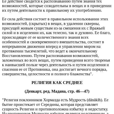
Ее действие сводится к распознаванию путем знания тех
возможностей, которые созидательны в вещах и в приведении
их путем деятельности к правильному их употреблению.
Ее сила действия состоит в правильном использовании этих
возможностей, (скрытых) в вещах, в удалении скверны,
присущей живым существам из-за смешения их с Вражьей
силой и в исцелении их, как телесно, так и духовно. Ее благо,
происходящее от ее количественного знания всех
особенностей и своевременного вмешательства, состоит в
непрерывном движении вперед и управлении миром на
протяжении тысячелетий, что ведет к окончательному
Восстановлению. Путем распознавания возможностей,
заложенных во всех вещах, путем приведения всего творенья
к наивысшей пользе через деятельность и путем исцеления и
спасения ее от Противника, она достигает вечного порядка,
совершенства, целостности и полного блаженства".
РЕЛИГИЯ КАК СРЕДНЕЕ
(Денкарт, ред. Мадана, стр. 46—47)
"Религия поклонников Хормазда есть Мудрость (dānākīh). Ее
бытие проистекает от Середины, которая представляет
сущность Религии и противоположна избытку и недостатку.
Из противников Мудрости избыток является родственным, а