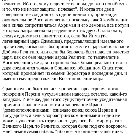
религию. Ибо то, чему недостает основы, должно погибнуть,
и то, что не имеет защиты, исчезает". И когда эти две в
совершенстве соединятся в одной личности, произойдет
окончательное Восстановление, поскольку такой комбинации
не в силах сопротивляться Ахриман и его демоны, все потуги
которых направлены на разделение этих двух. Стало быть,
следуя одному из наших текстов, если бы Йима (т.е.
легендарный царь Джамшед), представляющий идеального
правителя, согласился бы принять вместе с царской властью и
Добрую Религию, или если бы Зороастр был наделен властью
царя, как он был наделен даром Религии, то тысячелетие
Воскрешения уже давно пришло бы. Однако реально эти два
дара соединятся только в Сошиансе, обещанном Спасителе,
который произойдет из семени Зороастра в последние дни, и
именно ему предназначено Восстановление мира.
Сравнительно быстрое исчезновение зороастризма после
покорения Персии мусульманами навсегда осталось какой-то
загадкой. И все же, для этого существует очень убедительная
причина. Падение династии и завоевание Ирана
"демонопоклонниками" означало конец союза Церкви и
Государства; а ведь в зороастрийском понимании одно не
может существовать отдельно от другого. Раз мир утратил
Великого Царя, то Религию, которая была под его покровом,
ждет неминуемая гибель, "ибо все, что лишено защитника,