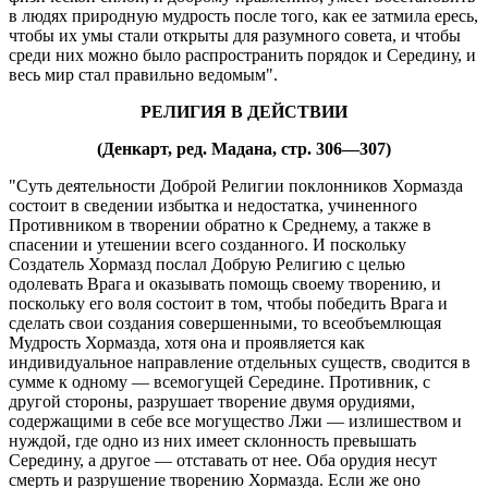
в людях природную мудрость после того, как ее затмила ересь,
чтобы их умы стали открыты для разумного совета, и чтобы
среди них можно было распространить порядок и Середину, и
весь мир стал правильно ведомым".
РЕЛИГИЯ В ДЕЙСТВИИ
(Денкарт, ред. Мадана, стр. 306—307)
"Суть деятельности Доброй Религии поклонников Хормазда
состоит в сведении избытка и недостатка, учиненного
Противником в творении обратно к Среднему, а также в
спасении и утешении всего созданного. И поскольку
Создатель Хормазд послал Добрую Религию с целью
одолевать Врага и оказывать помощь своему творению, и
поскольку его воля состоит в том, чтобы победить Врага и
сделать свои создания совершенными, то всеобъемлющая
Мудрость Хормазда, хотя она и проявляется как
индивидуальное направление отдельных существ, сводится в
сумме к одному — всемогущей Середине. Противник, с
другой стороны, разрушает творение двумя орудиями,
содержащими в себе все могущество Лжи — излишеством и
нуждой, где одно из них имеет склонность превышать
Середину, а другое — отставать от нее. Оба орудия несут
смерть и разрушение творению Хормазда. Если же оно