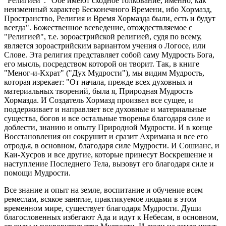
"Религией". "Обе имеют сходное толкование, именно, как
неизменный характер Бесконечного Времени, ибо Хормазд,
Пространство, Религия и Время Хормазда были, есть и будут
всегда". Божественное всеведение, отождествляемое с
"Религией", т.е. зороастрийской религией, судя по всему,
является зороастрийским вариантом учения о Логосе, или
Слове. Эта религия представляет собой саму Мудрость Бога,
его мысль, посредством которой он творит. Так, в книге
"Меног-и-Кхрат" ("Дух Мудрости"), мы видим Мудрость,
которая изрекает: "От начала, прежде всех духовных и
материальных творений, была я, Природная Мудрость
Хормазда. И Создатель Хормазд произвел все сущее, и
поддерживает и направляет все духовные и материальные
существа, богов и все остальные творенья благодаря силе и
доблести, знанию и опыту Природной Мудрости. И в конце
Восстановления он сокрушит и сразит Ахримана и все его
отродья, в основном, благодаря силе Мудрости. И Сошианс, и
Каи-Хусров и все другие, которые принесут Воскрешение и
наступление Последнего Тела, вызовут его благодаря силе и
помощи Мудрости.
Все знание и опыт на земле, воспитание и обучение всем
ремеслам, всякое занятие, практикуемое людьми в этом
временном мире, существует благодаря Мудрости. Души
благословенных избегают Ада и идут к Небесам, в основном,