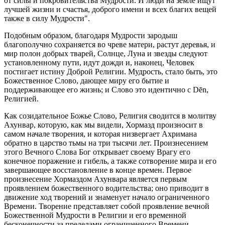
от силы и покровительства Мудрости. И люди на земле ищут
лучшей жизни и счастья, доброго имени и всех благих вещей
также в силу Мудрости".
Подобным образом, благодаря Мудрости зародыш
благополучно сохраняется во чреве матери, растут деревья, и
мир полон добрых тварей, Солнце, Луна и звезды следуют
установленному пути, идут дожди и, наконец, Человек
постигает истину Доброй Религии. Мудрость, стало быть, это
Божественное Слово, дающее миру его бытие и
поддерживающее его жизнь; и Слово это идентично с Dēn,
Религией.
Как созидательное Божье Слово, Религия сводится в молитву
Ахунвар, которую, как мы видели, Хормазд произносит в
самом начале творения, и которая низвергает Ахримана
обратно в царство тьмы на три тысячи лет. Произнесением
этого Вечного Слова Бог открывает своему Врагу его
конечное поражение и гибель, а также сотворение мира и его
завершающее восстановление в конце времен. Первое
произнесение Хормаздом Ахунвара является первым
проявлением божественного водительства; оно приводит в
движение ход творений и знаменует начало ограниченного
Времени. Творение представляет собой проявление вечной
Божественной Мудрости в Религии и его временной
бесконечности за пределами ограниченного Времени.