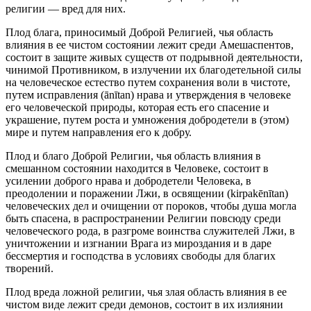
религии — вред для них.
Плод блага, приносимый Доброй Религией, чья область
влияния в ее чистом состоянии лежит среди Амешаспентов,
состоит в защите живых существ от подрывной деятельности,
чинимой Противником, в излучении их благодетельной силы
на человеческое естество путем сохранения воли в чистоте,
путем исправления (ānītan) нрава и утверждения в человеке
его человеческой природы, которая есть его спасение и
украшение, путем роста и умножения добродетели в (этом)
мире и путем направления его к добру.
Плод и благо Доброй Религии, чья область влияния в
смешанном состоянии находится в Человеке, состоит в
усилении доброго нрава и добродетели Человека, в
преодолении и поражении Лжи, в освящении (kirpakēnītan)
человеческих дел и очищении от пороков, чтобы душа могла
быть спасена, в распространении Религии повсюду среди
человеческого рода, в разгроме воинства служителей Лжи, в
уничтожении и изгнании Врага из мироздания и в даре
бессмертия и господства в условиях свободы для благих
творений.
Плод вреда ложной религии, чья злая область влияния в ее
чистом виде лежит среди демонов, состоит в их излиянии