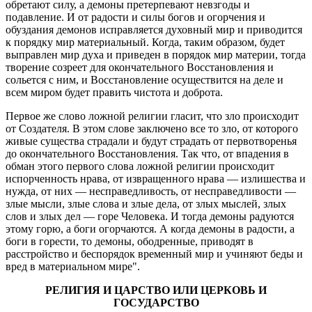
обретают силу, а демоны претерпевают невзгоды и
подавление. И от радости и силы богов и огорчения и
обуздания демонов исправляется духовный мир и приводится
к порядку мир материальный. Когда, таким образом, будет
выправлен мир духа и приведен в порядок мир материи, тогда
творение созреет для окончательного Восстановления и
сольется с ним, и Восстановление осуществится на деле и
всем миром будет править чистота и доброта.
Первое же слово ложной религии гласит, что зло происходит
от Создателя. В этом слове заключено все то зло, от которого
живые существа страдали и будут страдать от первотворенья
до окончательного Восстановления. Так что, от впадения в
обман этого первого слова ложной религии происходит
испорченность нрава, от извращенного нрава — излишества и
нужда, от них — несправедливость, от несправедливости —
злые мысли, злые слова и злые дела, от злых мыслей, злых
слов и злых дел — горе Человека. И тогда демоны радуются
этому горю, а боги огорчаются. А когда демоны в радости, а
боги в горести, то демоны, ободренные, приводят в
расстройство и беспорядок временный мир и учиняют беды и
вред в материальном мире".
РЕЛИГИЯ И ЦАРСТВО ИЛИ ЦЕРКОВЬ И
ГОСУДАРСТВО