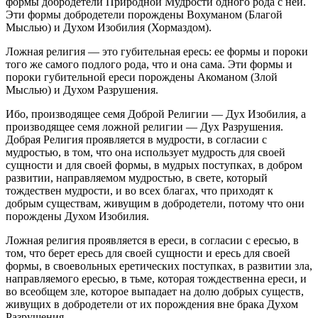
формы добродетели Природной Мудрости одного рода с ней.
Эти формы добродетели порождены Вохуманом (Благой
Мыслью) и Духом Изобилия (Хормаздом).
Ложная религия — это губительная ересь: ее формы и пороки
того же самого подлого рода, что и она сама. Эти формы и
пороки губительной ереси порождены Акоманом (Злой
Мыслью) и Духом Разрушения.
Ибо, производящее семя Доброй Религии — Дух Изобилия, а
производящее семя ложной религии — Дух Разрушения.
Добрая Религия проявляется в мудрости, в согласии с
мудростью, в том, что она использует мудрость для своей
сущности и для своей формы, в мудрых поступках, в добром
развитии, направляемом мудростью, в свете, который
тождествен мудрости, и во всех благах, что приходят к
добрым существам, живущим в добродетели, потому что они
порождены Духом Изобилия.
Ложная религия проявляется в ереси, в согласии с ересью, в
том, что берет ересь для своей сущности и ересь для своей
формы, в своевольных еретических поступках, в развитии зла,
направляемого ересью, в тьме, которая тождественна ереси, и
во всеобщем зле, которое выпадает на долю добрых существ,
живущих в добродетели от их порождения вне брака Духом
Разрушения.