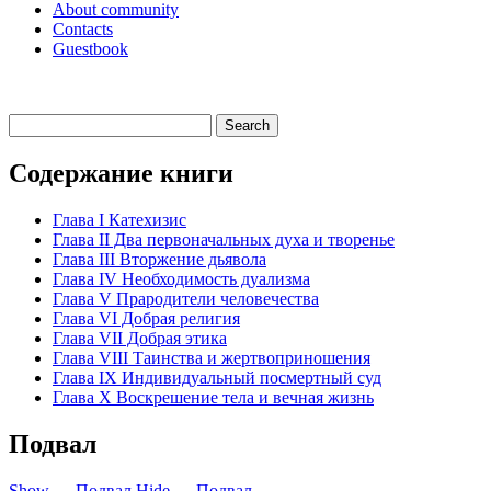
About community
Contacts
Guestbook
Содержание книги
Глава I Катехизис
Глава II Два первоначальных духа и творенье
Глава III Вторжение дьявола
Глава IV Необходимость дуализма
Глава V Прародители человечества
Глава VI Добрая религия
Глава VII Добрая этика
Глава VIII Таинства и жертвоприношения
Глава IX Индивидуальный посмертный суд
Глава X Воскрешение тела и вечная жизнь
Подвал
Show — Подвал
Hide — Подвал