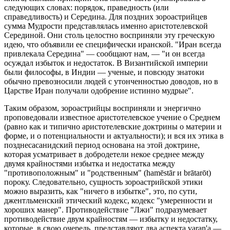
следующих словах: порядок, праведность (или
справедливость) и Середина. Для поздних зороастрийцев
сумма Мудрости представлялась именно аристотелевской
Серединой. Они столь целостно восприняли эту греческую
идею, что объявили ее специфически иранской. "Иран всегда
привлекала Середина" — сообщают нам, — "и он всегда
осуждал избыток и недостаток. В Византийской империи
были философы, в Индии — ученые, и повсюду знатоки
обычно превозносили людей с утонченностью доводов, но в
Царстве Иран получали одобрение истинно мудрые".
Таким образом, зороастрийцы восприняли и энергично
проповедовали известное аристотелевское учение о Среднем
(равно как и типично аристотелевские доктрины о материи и
форме, и о потенциальности и актуальности); и вся их этика в
позднесасанидский период основана на этой доктрине,
которая усматривает в добродетели некое среднее между
двумя крайностями избытка и недостатка между
"противоположным" и "родственным" (hamēstār и brātarōt)
пороку. Следовательно, сущность зороастрийской этики
можно выразить, как "ничего в избытке", это, по сути,
джентльменский этический кодекс, кодекс "умеренности и
хороших манер". Противодействие "Лжи" подразумевает
противодействие двум крайностям — избытку и недостатку,
которые, в свою очередь, представляют два аспекта varan'а —