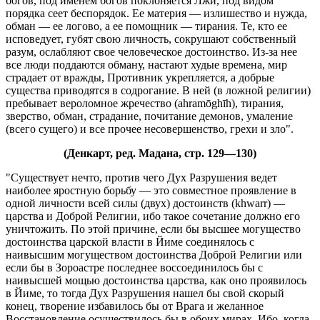
богов, под именем богов поклоняется Лжи, под видом
порядка сеет беспорядок. Ее материя — излишество и нужда,
обман — ее логово, а ее помощник — тирания. Те, кто ее
исповедует, губят свою личность, сокрушают собственный
разум, ослабляют свое человеческое достоинство. Из-за нее
все люди поддаются обману, настают худые времена, мир
страдает от вражды, Противник укрепляется, а добрые
существа приводятся в содрогание. В ней (в ложной религии)
пребывает вероломное жречество (ahramōghīh), тирания,
зверство, обман, страдание, почитание демонов, умаление
(всего сущего) и все прочее несовершенство, грехи и зло".
(Денкарт, ред. Мадана, стр. 129—130)
"Существует нечто, против чего Дух Разрушения ведет
наиболее яростную борьбу — это совместное проявление в
одной личности всей силы (двух) достоинств (khwarr) —
царства и Доброй Религии, ибо такое сочетание должно его
уничтожить. По этой причине, если бы высшее могущество
достоинства царской власти в Йиме соединялось с
наивысшим могуществом достоинства Доброй Религии или
если бы в Зороастре последнее воссоединилось бы с
наивысшей мощью достоинства царства, как оно проявилось
в Йиме, то тогда Дух Разрушения нашел бы свой скорый
конец, творение избавилось бы от Врага и желанное
Восстановление осуществилось бы в обоих мирах. Ибо, когда