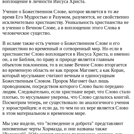
воплощение в личности Иисуса Христа.
Учение о Божественном Слове, которое является в то же
время Его Мудростью и Разумом, разумеется, не свойственно
исключительно христианству. Уникальность христианства не
в учении о Вечном Слове, а в воплощении этого Слова в
человеческое существо.
В исламе также есть учение о Божественном Слове и его
пришествии во временный и сотворенный мир. Но если в
христианстве Слово воплощается в Иисуса Христа, и именно
он, а не Библия, по праву и природе является главным
объектом поклонения, то в исламе Вечное Слово вторгается
во временную область не как пророк Магомет, а как Коран,
который мусульмане считают вечным и единосущным
Божественным Словом. Пророк Магомет был лишь
проводником, посредством которого Слово было передано
людям. Следовательно, если христиане верят, что Слово стало
плотью, то мусульмане уверены, что Слово сделалось книгой.
Посмотрим теперь, не существовало ли аналогичного учения
у зороастрийцев; и если да, то чем по их вере является Слово
в этом материальном и временном мире.
Мы уже видели, что "всеведение и доброта" представляют
неизменные черты Хормазда, и они названы также