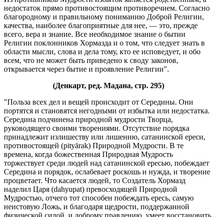
недостаток прямо противостоящим противоречием. Согласно
благородному и правильному пониманию Доброй Религии,
качества, наиболее благоприятные для нее, — это, прежде
всего, вера и знание. Все необходимое знание о бытии
Религии поклонников Хормазда и о том, что следует знать в
области мысли, слова и дела тому, кто ее исповедует, и обо
всем, что не может быть приведено к своду законов,
открывается через бытие и проявление Религии".
(Денкарт, ред. Мадана, стр. 295)
"Польза всех дел и вещей происходит от Середины. Они
портятся и становятся негодными от избытка или недостатка.
Середина подчинена природной мудрости Творца,
руководящего своими творениями. Отсутствие порядка
принадлежит излишеству или лишению, сатанинской ереси,
противостоящей (pityārak) Природной Мудрости. В те
времена, когда божественная Природная Мудрость
торжествует среди людей над сатанинской ересью, побеждает
Середина и порядок, ослабевает роскошь и нужда, и творение
процветает. Что касается людей, то Создатель Хормазд
наделил Царя (dahyupat) превосходящей Природной
Мудростью, отчего тот способен побеждать ересь, самую
неистовую Ложь, и благодаря щедрости, поддержанной
физической силой, и доброму правлению, умеет восстановить