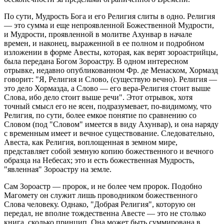
По сути, Мудрость Бога и его Религия слиты в одно. Религия
— это сумма и еще непроявленной Божественной Мудрости,
и Мудрости, проявленной в молитве Ахунвар в начале
времен, и наконец, выраженной в ее полном и подробном
изложении в форме Авесты, которая, как верят зороастрийцы,
была передана Богом Зороастру. В одном интересном
отрывке, недавно опубликованном Фр. де Менаском, Хормазд
говорит: "Я, Религия и Слово, (существую вечно). Религия —
это дело Хормазда, а Слово — его вера-Религия стоит выше
Слова, ибо дело стоит выше речи". Этот отрывок, хотя
точный смысл его не ясен, подразумевает, по-видимому, что
Религия, по сути, более емкое понятие по сравнению со
Словом (под "Словом" имеется в виду Ахунвар), и она наряду
с временным имеет и вечное существование. Следовательно,
Авеста, как Религия, воплощенная в земном мире,
представляет собой земную копию божественного и вечного
образца на Небесах; это и есть божественная Мудрость,
"явленная" Зороастру на земле.
Сам Зороастр — пророк, и не более чем пророк. Подобно
Магомету он служит лишь проводником божественного
Слова человеку. Однако, "Добрая Религия", которую он
передал, не вполне тождественна Авесте — это не столько
книга, сколько принцип. Она может быть суммирована в