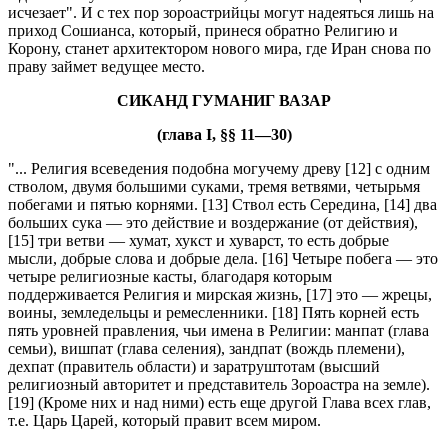
исчезает". И с тех пор зороастрийцы могут надеяться лишь на
приход Сошианса, который, принеся обратно Религию и
Корону, станет архитектором нового мира, где Иран снова по
праву займет ведущее место.
СИКАНД ГУМАНИГ ВАЗАР
(глава I, §§ 11—30)
"... Религия всеведения подобна могучему древу [12] с одним
стволом, двумя большими суками, тремя ветвями, четырьмя
побегами и пятью корнями. [13] Ствол есть Середина, [14] два
больших сука — это действие и воздержание (от действия),
[15] три ветви — хумат, хукст и хуварст, то есть добрые
мысли, добрые слова и добрые дела. [16] Четыре побега — это
четыре религиозные касты, благодаря которым
поддерживается Религия и мирская жизнь, [17] это — жрецы,
воины, земледельцы и ремесленники. [18] Пять корней есть
пять уровней правления, чьи имена в Религии: манпат (глава
семьи), вишпат (глава селения), зандпат (вождь племени),
дехпат (правитель области) и заратруштотам (высший
религиозный авторитет и представитель Зороастра на земле).
[19] (Кроме них и над ними) есть еще другой Глава всех глав,
т.е. Царь Царей, который правит всем миром.