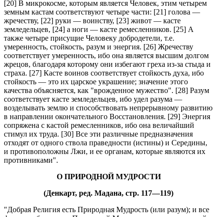
[20] В микрокосме, которым является Человек, этим четырем
земным кастам соответствуют четыре части: [21] голова —
жречеству, [22] руки — воинству, [23] живот — касте
земледельцев, [24] а ноги — касте ремесленников. [25] А
также четыре присущие Человеку добродетели, т.е.
умеренность, стойкость, разум и энергия. [26] Жречеству
соответствует умеренность, ибо она является высшим долгом
жрецов, благодаря которому они избегают греха из-за стыда и
страха. [27] Касте воинов соответствует стойкость духа, ибо
стойкость — это их царское украшение; значение этого
качества объясняется, как "врожденное мужество". [28] Разум
соответствует касте земледельцев, ибо удел разума —
возделывать землю и способствовать непрерывному развитию
в направлении окончательного Восстановления. [29] Энергия
сопряжена с кастой ремесленников, ибо она величайший
стимул их труда. [30] Все эти различные предназначения
отходят от одного ствола праведности (истины) и Середины,
и противоположны Лжи, и ее органам, которые являются их
противниками".
О ПРИРОДНОЙ МУДРОСТИ
(Денкарт, ред. Мадана, стр. 117—119)
"Добрая Религия есть Природная Мудрость (или разум); и все