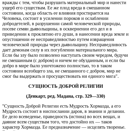
вражды с тем, чтобы разрушить материальный мир и нанести
ущерб его существам. Ее же плод вреда в смешанном
состоянии, когда область ее влияния простирается на
Человека, состоит в усилении пороков и ослаблении
добродетелей, в разрушении самой человеческой природы,
посеве семян дьявольщины, в осквернении его дел и в
приведении к проклятию его души, в нанесении вреда земле и
опустошении ее несправедливостью путем извращения
человеческой природы через дьявольщину. Несправедливость
дает демонам силу в их погублении материального мира.
Если бы злу было позволено наступать своим чередом, будучи
не смешанным (с добром) и ничем не обузданным, и если бы
добро в мире было уничтожено полностью, то в таком
состоянии всеобщего зла, не смешанного с добром, мир не
смог бы выдержать и просуществовать ни единого мига".
СУЩНОСТЬ ДОБРОЙ РЕЛИГИИ
(Денкарт, ред. Мадана, стр. 329—330)
''Сущность Доброй Религии есть Мудрость Хормазда, а его
Мудрость состоит в ниспослании даров, в знании и делании.
Ее дело всеведенье, праведность (истина) во всех вещах, и
даяние всем существам того, что достойно их — таков
характер Хормазда. Ее предназначение — исцелять творенье.