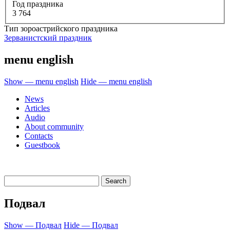
Год праздника
3 764
Тип зороастрийского праздника
Зерванистский праздник
menu english
Show — menu english
Hide — menu english
News
Articles
Audio
About community
Contacts
Guestbook
Подвал
Show — Подвал
Hide — Подвал