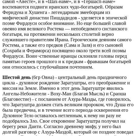
самой «Авесте», и в «Шах-наме», и в «Гершасп-наме»
воспеваются подвиги иранских чудо-богатырей. Образам
Феридуна и Хушенга - легендарным змееборцам из
мифической династии Пишдадидов - уделяется в эпической
поэме Фирдоуси особое внимание. Но еще большей славой
овеяно имя великого Ростема — непобедимого систанского
богатыря, на протяжении нескольких столетий верно
служившего правителям Ирана. Героическим деяниям самого
Ростема, а также его предков (Сама и Заля) и его сыновей
(Сохраба и Фераморса) посвящено около трети всей поэмы
Фирдоуси. Воин¬ственные иранцы склоняли головы перед
памятью героев прошлого и к предкам - фравашам богатырей
они относились с глубочайшим почтением.
Шестой день
(6гр Овна)
- центральный день праздничного
цикла - духовное рождение Заратуштры, его преображение и
миссия на Земле. Именно в этот день Заратуштре явились
Ангелы-Небожители - Воху-Ман (Благая Мысль) и Сраоша
(Благовестие) - с посланием от Ахура-Мазды, где говорилось,
что Заратуштра должен стать великим пророком, что Душа его
была предвечна, и в течение всего периода осквернения его
Духовное Тело оставалось нетленным, к нему ни разу не
подобралось Зло. Свое откровение Заратуштра получил на
берегу реки Даити. Согласно древнему мифу, у него был
долгий разговор с Ахура-Маздой, который он позднее поведал