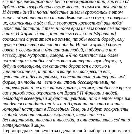
все творенье/мирозданье было обезображено так, как если б/
будто огонь изуродовал всякое место, и дым взошел над ним.
И девять дней и ночей небесные ангелы сражались в этом
мире с объединенными силами демонов злого духа, и повергли
их, смятенных в ад; и был сооружен крепостной вал неба/
небесный бастион с тем, чтобы враг не мог более смешаться
с ним. И Хормазд знал, что только если они [Фраваши]
согласятся спуститься на землю, чтобы вести борьбу, ему
будет обеспечена конечная победа. Итак, Хормазд созвал
совет с сознанием и Фравашами людей, и вдохнул в них
всеведущую мудрость, говоря: «Что кажется вам более
подходящим: чтобы я облек вас в материальную форму, и,
будучи воплощены, вы станете бороться с ложью и
уничтожите ее, и чтобы в конце мы воскресили вас,
целостных и бессмертных, и восстановили в материальной
форме, и чтобы на¬вечно вы стали бессмертными, не
стареющими и не имеющими врагов; или же, чтобы все время
вас приходилось охранять от Врага? И Фраваши людей,
благодаря всеведущей мудрости, увидели, что в этом мире им
придется страдать от Лжи и Ахримана, но зато в конце,
который наступит в Последнем Теле, они будут воскрешены
свободными от вражды Ахримана, целостными и
бессмертными, навечно и навсегда, и они согласились сойти в
материальный мир».
Первопредки человечества сделали свой выбор в сторону сил