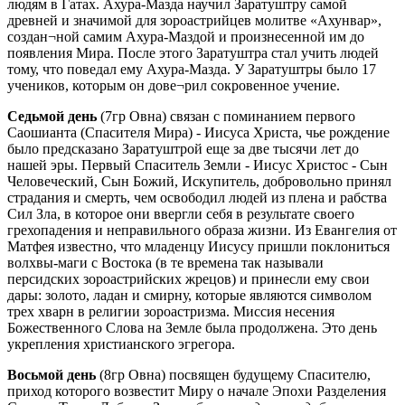
людям в Гатах. Ахура-Мазда научил Заратуштру самой
древней и значимой для зороастрийцев молитве «Ахунвар»,
создан¬ной самим Ахура-Маздой и произнесенной им до
появления Мира. После этого Заратуштра стал учить людей
тому, что поведал ему Ахура-Мазда. У Заратуштры было 17
учеников, которым он дове¬рил сокровенное учение.
Седьмой день
(7гр Овна) связан с поминанием первого
Саошианта (Спасителя Мира) - Иисуса Христа, чье рождение
было предсказано Заратуштрой еще за две тысячи лет до
нашей эры. Первый Спаситель Земли - Иисус Христос - Сын
Человеческий, Сын Божий, Искупитель, добровольно принял
страдания и смерть, чем освободил людей из плена и рабства
Сил Зла, в которое они ввергли себя в результате своего
грехопадения и неправильного образа жизни. Из Евангелия от
Матфея известно, что младенцу Иисусу пришли поклониться
волхвы-маги с Востока (в те времена так называли
персидских зороастрийских жрецов) и принесли ему свои
дары: золото, ладан и смирну, которые являются символом
трех хварн в религии зороастризма. Миссия несения
Божественного Слова на Земле была продолжена. Это день
укрепления христианского эгрегора.
Восьмой день
(8гр Овна) посвящен будущему Спасителю,
приход которого возвестит Миру о начале Эпохи Разделения