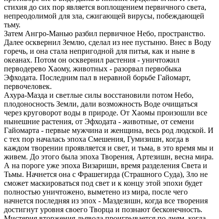
стихия до сих пор является воплощением первичного света,
непреодолимой для зла, сжигающей вирусы, побеждающей
тьму.
Затем Ангро-Манью разбил первичное Небо, пространство.
Далее осквернил Землю, сделал из нее пустыню. Внес в Воду
горечь, и она стала непригодной для питья, как и ныне в
океанах. Потом он осквернил растения - уничтожил
перводерево Хаому, животных - разорвал первобыка
Эфходата. Последним пал в неравной борьбе Гайомарт,
первочеловек.
Ахура-Мазда и светлые силы восстановили потом Небо,
плодоносность Земли, дали возможность Воде очищаться
через круговорот воды в природе. От Хаомы произошли все
нынешние растения, от Эфходата - животные, от семени
Гайомарта - первые мужчина и женщина, весь род людской. И
с тех пор началась эпоха Смешения, Гумизишн, когда в
каждом творении проявляется и свет, и тьма, в это время мы и
живем. До этого была эпоха Творения, Артезишн, весна мира.
А на пороге уже эпоха Визаришн, время разделения Света и
Тьмы. Начнется она с Фрашегирда (Страшного Суда), Зло не
сможет маскироваться под свет и к концу этой эпохи будет
полностью уничтожено, выметено из мира, после чего
начнется последняя из эпох - Маздезишн, когда все творения
достигнут уровня своего Творца и познают бесконечность.
Мистерия вторжения дьявола проигрывается по дням, когда