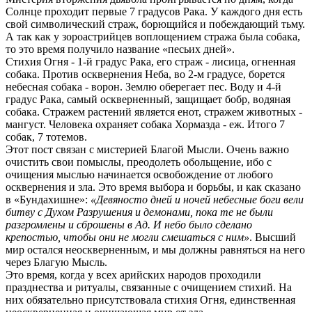
Солнце проходит первые 7 градусов Рака. У каждого дня есть
свой символический страж, борющийся и побеждающий тьму.
А так как у зороастрийцев воплощением стража была собака,
то это время получило название «песьих дней».
Стихия Огня - 1-й градус Рака, его страж - лисица, огненная
собака. Против осквернения Неба, во 2-м градусе, борется
небесная собака - ворон. Землю оберегает пес. Воду и 4-й
градус Рака, самый оскверненный, защищает бобр, водяная
собака. Стражем растений является енот, стражем животных -
мангуст. Человека охраняет собака Хормазда - еж. Итого 7
собак, 7 тотемов.
Этот пост связан с мистерией Благой Мысли. Очень важно
очистить свои помыслы, преодолеть обольщение, ибо с
очищения мыслью начинается освобождение от любого
осквернения и зла. Это время выбора и борьбы, и как сказано
в «Бундахишне»:
«Девяносто дней и ночей небесные боги вели
битву с Духом Разрушения и демонами, пока те не были
разгромлены и сброшены в Ад. И небо было сделано
крепостью, чтобы они не могли смешаться с ним»
. Высший
мир остался неоскверненным, и мы должны равняться на него
через Благую Мысль.
Это время, когда у всех арийских народов проходили
празднества и ритуалы, связанные с очищением стихий. На
них обязательно присутствовала стихия Огня, единственная