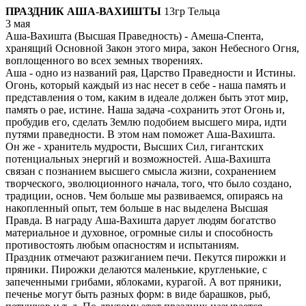
ПРАЗДНИК АША-ВАХИШТЫ
13гр Тельца
3 мая
Аша-Вахишта (Высшая Праведность) - Амеша-Спента,
хранящий Основной Закон этого мира, закон Небесного Огня,
воплощенного во всех земных творениях.
Аша - одно из названий рая, Царство Праведности и Истины.
Огонь, который каждый из нас несет в себе - наша память и
представления о том, каким в идеале должен быть этот мир,
память о рае, истине. Наша задача -сохранить этот Огонь и,
пробудив его, сделать Землю подобием высшего мира, идти
путями праведности. В этом нам поможет Аша-Вахишта.
Он же - хранитель мудрости, Высших Сил, гигантских
потенциальных энергий и возможностей. Аша-Вахишта
связан с познанием высшего смысла жизни, сохранением
творческого, эволюционного начала, того, что было создано,
традиции, основ. Чем больше мы развиваемся, опираясь на
накопленный опыт, тем больше в нас выделена Высшая
Правда. В награду Аша-Вахишта дарует людям богатство
материальное и духовное, огромные силы и способность
противостоять любым опасностям и испытаниям.
Праздник отмечают разжиганием печи. Пекутся пирожки и
пряники. Пирожки делаются маленькие, кругленькие, с
запеченными грибами, яблоками, курагой. А вот пряники,
печенье могут быть разных форм: в виде барашков, рыб,