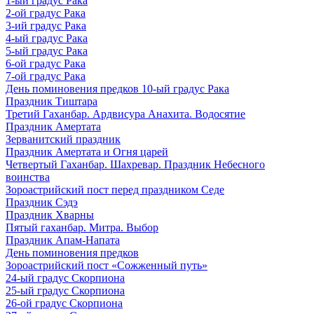
1-ый градус Рака
2-ой градус Рака
3-ий градус Рака
4-ый градус Рака
5-ый градус Рака
6-ой градус Рака
7-ой градус Рака
День поминовения предков 10-ый градус Рака
Праздник Тиштара
Третий Гаханбар. Ардвисура Анахита. Водосятие
Праздник Амертата
Зерванитский праздник
Праздник Амертата и Огня царей
Четвертый Гаханбар. Шахревар. Праздник Небесного
воинства
Зороастрийский пост перед праздником Седе
Праздник Сэдэ
Праздник Хварны
Пятый гаханбар. Митра. Выбор
Праздник Апам-Напата
День поминовения предков
Зороастрийский пост «Сожженный путь»
24-ый градус Скорпиона
25-ый градус Скорпиона
26-ой градус Скорпиона