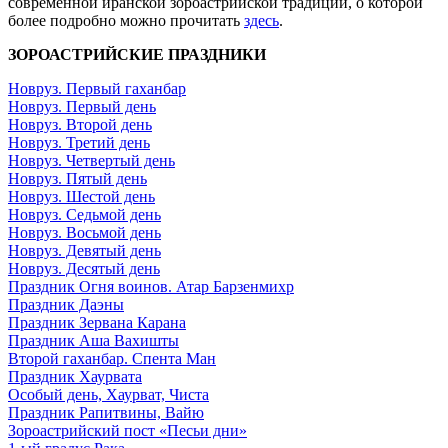
современной иранской зороастрийской традиции, о которой
более подробно можно прочитать
здесь
.
ЗОРОАСТРИЙСКИЕ ПРАЗДНИКИ
Новруз. Первый гаханбар
Новруз. Первый день
Новруз. Второй день
Новруз. Третий день
Новруз. Четвертый день
Новруз. Пятый день
Новруз. Шестой день
Новруз. Седьмой день
Новруз. Восьмой день
Новруз. Девятый день
Новруз. Десятый день
Праздник Огня воинов. Атар Барзенмихр
Праздник Даэны
Праздник Зервана Карана
Праздник Аша Вахишты
Второй гаханбар. Спента Ман
Праздник Хаурвата
Особый день, Хаурват, Чиста
Праздник Рапитвины, Вайю
Зороастрийский пост «Песьи дни»