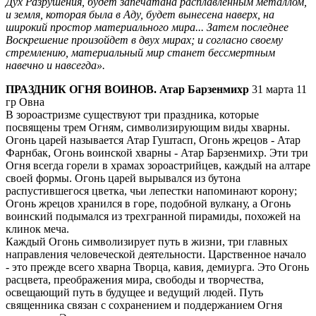
Дух Разрушения, будет запечатана расплавленным металлом,
и земля, которая была в Аду, будет вынесена наверх, на
широкий простор материального мира... Затем последнее
Воскрешение произойдет в двух мирах; и согласно своему
стремлению, материальный мир станет бессмертным
навечно и навсегда».
ПРАЗДНИК ОГНЯ ВОИНОВ. Атар Барзенмихр
31 марта 11
гр Овна
В зороастризме существуют три праздника, которые
посвящены трем Огням, символизирующим виды хварны.
Огонь царей называется Атар Гуштасп, Огонь жрецов - Атар
Фарнбак, Огонь воинской хварны - Атар Барзенмихр. Эти три
Огня всегда горели в храмах зороастрийцев, каждый на алтаре
своей формы. Огонь царей вырывался из бутона
распустившегося цветка, чьи лепестки напоминают корону;
Огонь жрецов хранился в горе, подобной вулкану, а Огонь
воинский подымался из трехгранной пирамиды, похожей на
клинок меча.
Каждый Огонь символизирует путь в жизни, три главных
направления человеческой деятельности. Царственное начало
- это прежде всего хварна Творца, кавия, демиурга. Это Огонь
расцвета, преображения мира, свободы и творчества,
освещающий путь в будущее и ведущий людей. Путь
священника связан с сохранением и поддержанием Огня