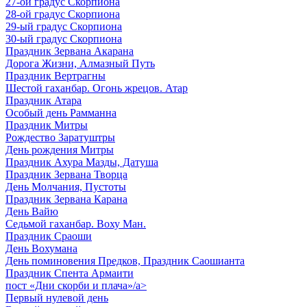
27-ой градус Скорпиона
28-ой градус Скорпиона
29-ый градус Скорпиона
30-ый градус Скорпиона
Праздник Зервана Акарана
Дорога Жизни, Алмазный Путь
Праздник Вертрагны
Шестой гаханбар. Огонь жрецов. Атар
Праздник Атара
Особый день Рамманна
Праздник Митры
Рождество Заратуштры
День рождения Митры
Праздник Ахура Мазды, Датуша
Праздник Зервана Творца
День Молчания, Пустоты
Праздник Зервана Карана
День Вайю
Седьмой гаханбар. Воху Ман.
Праздник Сраоши
День Вохумана
День поминовения Предков, Праздник Саошианта
Праздник Спента Армаити
пост «Дни скорби и плача»/a>
Первый нулевой день