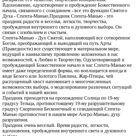
Вдохновение, одухотворение и пробуждение Божественного
начала, связанного с созиданием - все это функции Святого
Духа - Спента-Манью.Праздник Спента-Манью - это
праздник радости и веселья, легкости, творчества,
пробуждения внутреннего света и духовного выбора. Он
связан с изобилием и счастьем.
Спента-Манью - Дух Святой, наполняющий все сотворенное
Богом, преображающий и выводящий на путь Арты
(Праведности) все существующее в материальном мире,
ведущий к наивысшему проявлению заложенных в нас
возможностей, к Любви и Творчеству. Одухотворяющий и
пробуждающий Божественное начало в нас Спента-Манью не
имеет даже определенной формы, но воплощается иногда в
виде Белого или Золотого Павлина, Жар-Птицы, чей
распущенный хвост напоминает о многочисленных
возможностях выбора, о моделировании различных ситуаций
и событий в нашей жизни.
Праздник приходится на прохождение Солнца по 19-му
градусу Тельца, противостоящему 19-му разрушительному
градусу Скорпиона Бесконечный и созидающий Спента-
Манью противостоит в нашем мире Ангро-Манью, духу
разрушения.
Праздник очень веселый. Время радости, легкости,
вдохновения, пробуждения внутреннего света и духовного