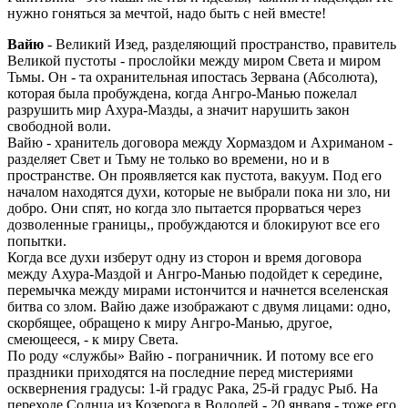
нужно гоняться за мечтой, надо быть с ней вместе!
Вайю
- Великий Изед, разделяющий пространство, правитель
Великой пустоты - прослойки между миром Света и миром
Тьмы. Он - та охранительная ипостась Зервана (Абсолюта),
которая была пробуждена, когда Ангро-Манью пожелал
разрушить мир Ахура-Мазды, а значит нарушить закон
свободной воли.
Вайю - хранитель договора между Хормаздом и Ахриманом -
разделяет Свет и Тьму не только во времени, но и в
пространстве. Он проявляется как пустота, вакуум. Под его
началом находятся духи, которые не выбрали пока ни зло, ни
добро. Они спят, но когда зло пытается прорваться через
дозволенные границы,, пробуждаются и блокируют все его
попытки.
Когда все духи изберут одну из сторон и время договора
между Ахура-Маздой и Ангро-Манью подойдет к середине,
перемычка между мирами истончится и начнется вселенская
битва со злом. Вайю даже изображают с двумя лицами: одно,
скорбящее, обращено к миру Ангро-Манью, другое,
смеющееся, - к миру Света.
По роду «службы» Вайю - пограничник. И потому все его
праздники приходятся на последние перед мистериями
осквернения градусы: 1-й градус Рака, 25-й градус Рыб. На
переходе Солнца из Козерога в Водолей - 20 января - тоже его