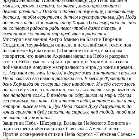
преувеличенными. Подобно земледельцу, Дух Неба владеет
мыслью, речью и делами; он знает, много производит и
делает различия... Подобно доблестному воину, надевающему
доспехи, чтобы вернуться с битвы неустрашенным, Дух Неба
облачен в небо. И в помощь небу Хормазд дал ему радость, ибо
он сотворил радость ради него; чтобы даже теперь, в
смешанном состоянии мир пребывал в радости».
Мистерия нападения Ангро-Манью на Благие Творения
Создателя Ахура-Мазды описана в пехлевийском тексте под
названием «Бундахишн» («Творение основ»), в котором
говорится, что вначале Ахриман напал на Небо и разорвал
его, но Небо сумело закрыть трещину, и Ахриман оказался
пойманным в ловушку материального мира до конца времен.
«...Ахриман прыгнул [в него] в форме змея и затоптал столько
Неба, сколько его было и разорвал его. В месяце Фравардин в
день Хормазда он совершил свое нападение. И небо съежилось
от него в ужасе, в точности, как съеживается овца, когда на
нее нападает волк... В полдень он обрушился на мир и сделал
его темным, как ночь. Он затемнил небо, которое выше и то,
которое ниже земли; и Дух Неба сказал Духу Разрушения: до
конца времени я буду стоять на страже над тобой, чтоб ты
не пытался убежать».
Защитник Неба - Шахревар, Владыка Небесного Воинства -
один из шести «Бессмертных Святых» - Амеша-Спента.
Против осквернения стихии Неба борется «Небесная Собака»