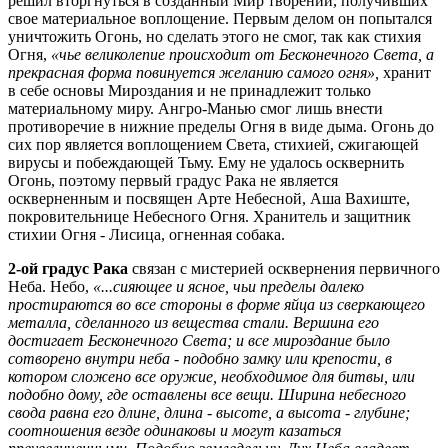
решил вторгнуться в созданный Мир творений, получивших
свое материальное воплощение. Первым делом он попытался
уничтожить Огонь, но сделать этого не смог, так как стихия
Огня,
«чье великолепие происходит от Бесконечного Света, а
прекрасная форма повинуется желанию самого огня»,
хранит
в себе основы Мироздания и не принадлежит только
материальному миру. Ангро-Манью смог лишь внести
противоречие в нижние пределы Огня в виде дыма. Огонь до
сих пор является воплощением Света, стихией, сжигающей
вирусы и побеждающей Тьму. Ему не удалось осквернить
Огонь, поэтому первый градус Рака не является
оскверненным и посвящен Арте Небесной, Аша Вахиште,
покровительнице Небесного Огня. Хранитель и защитник
стихии Огня - Лисица, огненная собака.
2-ой градус Рака
связан с мистерией осквернения первичного
Неба. Небо,
«...сияющее и ясное, чьи пределы далеко
простираются во все стороны в форме яйца из сверкающего
металла, сделанного из вещества стали. Вершина его
достигает Бесконечного Света; и все мироздание было
сотворено внутри неба - подобно замку или крепости, в
котором сложено все оружие, необходимое для битвы, или
подобно дому, где оставлены все вещи. Ширина небесного
свода равна его длине, длина - высоте, а высота - глубине;
соотношения везде одинаковы и могут казаться