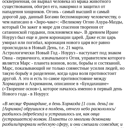
оскверненная, он вырвал человека из мрака животного
существования, обогрел его, накормил и защитил от
нападения хищников. Огонь - самый высший и самый
дорогой дар, данный Богами беспомощному человечеству, о
чем написано в «Зиро-чаке»: «Великому Огню Ахура-Мазды,
который Он зажег в мире для спасения творения от
сатанинской гордыни, поклоняемся мы». В древнем Иране
Ноуруз был еще и днем коронации царей. Даже если царь
умирал или погибал, коронация нового царя все равно
происходила в Новый День, т.е. 21 марта.
Астрологически Новый Год - Ноуруз - наступает под знаком
Овна - первичного, изначального Огня, управителем которого
является Марс - планета воинов, воли, борьбы и состязаний,
Марс, показывающий не только совместные усилия людей, но
такую борьбу и разделение, когда одна воля противостоит
другой. А это и есть то самое противостояние между
Хормаздом и Ахриманом, описанное в «Бундахишне»
(«Творение основ»), которое началось именно в первый день
Нового года - в Ноуруз:
«В месяце Фравардине, в день Хормазда [1 солн. день] он
[Ахриман] обрушился в полдень, отчего небо раскололось/
разбилось (вдребезги) и устрашилось им, как овца
(устрашается) волком. Планеты со многими демонами
разбили/прорвали небесную сферу, и они смешали созвездия; и