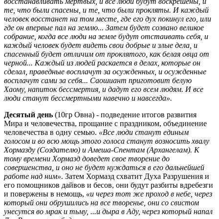
восстанавливать мертвых, и все люди будут воскрешены, и
те, что были спасены, и те, что были прокляты. И каждый
человек восстанет на том месте, где его дух покинул его, или
где он впервые пал на землю... Затем будет созвано великое
собрание, когда все люди на земле будут отстаивать себя, и
каждый человек будет видеть свои добрые и злые дела, и
спасенный будет отличим от проклятого, как белая овца от
черной... Каждый из людей раскается в делах, которые он
сделал, праведные восплачут за осужденных, и осужденные
восплачут сами за себя... Саошиант приготовит белую
Хаому, напиток бессмертия, и дадут его всем людям. И все
люди станут бессмертными навечно и навсегда».
Десятый день
(10гр Овна) - подведение итогов развития
Мира и человечества, прощание с праздником, объединение
человечества в одну семью.
«Все люди станут единым
голосом и во всю мощь этого голоса станут возносить хвалу
Хормазду (Создателю) и Амеша-Спентам (Архангелам). К
тому времени Хормазд доведет свое творение до
совершенства, и оно не будет нуждаться в его дальнейшей
работе над ним»
. Затем Хормазд схватит Духа Разрушения и
его помощников дайвов и бесов, они будут разбиты вдребезги
и повержены в немощь,
«и через тот же проход в небе, через
который они обрушились на все творенье, они со свистом
унесутся во мрак и тьму, ...и дыра в Аду, через который напал