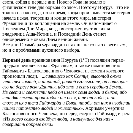
света, сойдя в первые дни Нового Года на землю в
физическом теле для борьбы со злом. Поэтому Ноуруз - это не
только начало года, но и время, когда проигрывается мистерия
начала начал, творения и конца этого мира, мистерия
Фравашей и их воплощения на Земле. Он напоминает о
Последнем Дне Мира, когда восторжествует великая
владычица Аша-Истина, и Последний День станет
одновремено Новым Днем вечной жизни.
Все дни Гахамбара Фравардин связаны не только с весельем,
но и с проблемами духовного выбора.
Первый день
празднования Ноуруза (1°Т) посвящен перво-
предкам человечества - Фравашам, а также поминовению
Гайомарта - Благословенного Человека, из семени которого
произошли люди, «.
..сияющего как Солнце, высотой около
четырех локтей, и шириной, равной его высоте, он сотворил
его на берегу реки Даитик, ибо это и есть середина Земли...
Из света и свежести неба он извлек семя людей и быков; ибо
эти два семени происходят от огня, а не от воды; и он
вложил их в тела Гайомарда и Быка, чтобы от них в изобилии
пошло потомство людей и животных»
. Ахриман умертвил
Благословенного Человека, но перед смертью Гайомард изрек:
«Из моего семени взойдут люди, и наилучшее для них -
совершать добрые дела»
.