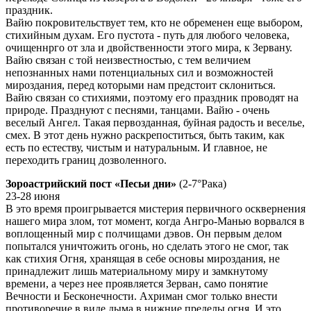
праздник.
Вайю покровительствует тем, кто не обременен еще выбором,
стихийным духам. Его пустота - путь для любого человека,
очищеннрго от зла и двойственности этого мира, к Зервану.
Вайю связан с той неизвестностью, с тем величием
непознанных нами потенциальных сил и возможностей
мироздания, перед которыми нам предстоит склониться.
Вайю связан со стихиями, поэтому его праздник проводят на
природе. Празднуют с песнями, танцами. Вайю - очень
веселый Ангел. Такая первозданная, буйная радость и веселье,
смех. В этот день нужно раскрепоститься, быть таким, как
есть по естеству, чистым и натуральным. И главное, не
переходить границ дозволенного.
Зороастрийский пост «Песьи дни»
(2-7°Рака)
23-28 июня
В это время проигрывается мистерия первичного осквернения
нашего мира злом, тот момент, когда Ангро-Манью ворвался в
воплощенный мир с полчищами дэвов. Он первым делом
попытался уничтожить огонь, но сделать этого не смог, так
как стихия Огня, хранящая в себе основы мироздания, не
принадлежит лишь материальному миру и замкнутому
времени, а через нее проявляется Зерван, само понятие
Вечности и Бесконечности. Ахриман смог только внести
противоречие в виде дыма в нижние пределы огня. И это