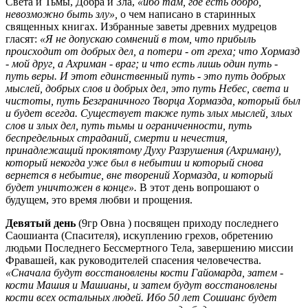
Света и Тьмы, Добра и Зла,
«ибо там, где есть добро,
невозможно быть злу»,
о чем написано в старинных
священных книгах. Избранные заветы древних мудрецов
гласят:
«Я не допускаю сомнений в том, что прибыль
происходит от добрых дел, а потери - от греха; что Хормазд
- мой друг, а Ахриман - враг; и что есть лишь один путь -
путь веры. И этот единственный путь - это путь добрых
мыслей, добрых слов и добрых дел, это путь Небес, света и
чистоты, путь Безграничного Творца Хормазда, который был
и будет всегда. Существует также путь злых мыслей, злых
слов и злых дел, путь тьмы и ограниченности, путь
беспредельных страданий, смерти и нечестия,
принадлежащий проклятому Духу Разрушения (Ахриману),
который некогда уже был в небытии и который снова
вернется в небытие, вне творений Хормазда, и который
будет уничтожен в конце».
В этот день вопрошают о
будущем, это время любви и прощения.
Девятый день
(9гр Овна ) посвящен приходу последнего
Саошианта (Спасителя), искуплению грехов, обретению
людьми Последнего Бессмертного Тела, завершению миссии
Фравашей, как руководителей спасения человечества.
«Сначала будут восстановлены кости Гайомарда, затем -
кости Машия и Машианы, и затем будут восстановлены
кости всех остальных людей. Ибо 50 лет Сошианс будет