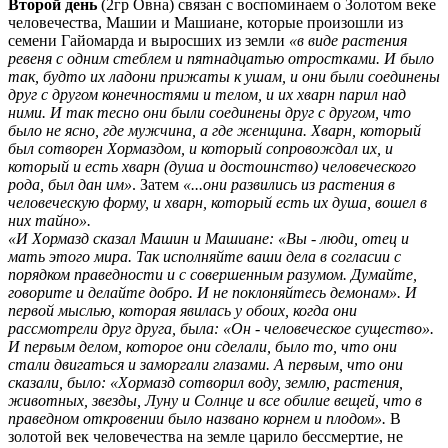
Второй день
(2гр Овна) связан с воспоминаем о Золотом веке
человечества, Машии и Машиане, которые произошли из
семени Гайомарда и выросших из земли
«в виде растения
ревеня с одним стеблем и пятнадцатью отростками. И было
так, будто их ладони прижаты к ушам, и они были соединены
друг с другом конечностями и телом, и их хварн парил над
ними. И так тесно они были соединены друг с другом, что
было не ясно, где мужчина, а где женщина. Хварн, который
был сотворен Хормаздом, и который сопровождал их, и
который и есть хварн (душа и достоинство) человеческого
рода, был дан им»
. Затем
«...они развились из растения в
человеческую форму, и хварн, который есть их душа, вошел в
них тайно».
«И Хормазд сказал Машин и Машиане: «Вы - люди, отец и
мать этого мира. Так исполняйте ваши дела в согласии с
порядком праведности и с совершенным разумом. Думайте,
говорите и делайте добро. И не поклоняйтесь демонам». И
первой мыслью, которая явилась у обоих, когда они
рассмотрели друг друга, была: «Он - человеческое существо».
И первым делом, которое они сделали, было то, что они
стали двигаться и заморгали глазами. А первым, что они
сказали, было: «Хормазд сотворил воду, землю, растения,
животных, звезды, Луну и Солнце и все обилие вещей, что в
праведном откровении было названо корнем и плодом».
В
золотой век человечества на земле царило бессмертие, не