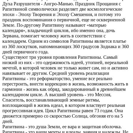
Духа Разрушителя - Ангро-Манью. Праздник Прощания с
Рапитвиной символически разделяет две космологические
эпохи - Эпоху Творения и Эпоху Смешения, и потому это
праздник воспоминания о первичной, еще не оскверненной
Земле. По-другому Рапитвину называют «матерью
календаря», владычицей циклов, ибо именно она, дочь
Зервана, помогает человеку жить в соответствии с
календарем. Одним из символов Рапитвины является платье
из 360 лоскутков, напоминающих 360 градусов Зодиака и 360
дней первичного года.
Существуют три уровня проявления Рапитвины. Самый
низкий из них - это одержимость идеей, утопией, нереальной
мечтой, в которой человек не только живет сам, но и активно
навязывает ее другим. Средний уровень реализации
Рапитвины - это реформаторство, умение все реально
перестроить, внести коррекцию в жизнь, возможность жить в
гармонии - жизнь как обряд, закодированный в древнейшем
календарном цикле. А высший уровень - это Мессия,
Спаситель, восстанавливающий земные ритмы,
воплощающий в жизнь идеал, в котором властвует реальная
прогрессивная идея. Цикл Рапитвины равен 73 годам. Она
движется примерно со скоростью Солнца, обгоняя его на 5
дней.
Рапитвина - это душа Земли, ее вара и защитная оболочка.
Рапитвина - это наши мечты и идеалы, чаяния и надежды. Не