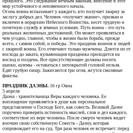
прошлого. Это следование вечным законам, внесение в этот
мир устойчивого и неизменного начала.
Огонь воина вспыхивает у каждого, кто получает хварну за
заслугу добрых дел. Человек «получает звание», призван и
включен в иерархию Небесного Воинства, несет трудную и
почетную службу в земных условиях. Путь воина - это путь
реальных жизненных достижений. Он может проявляться в
чем угодно, главное, чтобы в жизни были борьба, прежде
всего, с самим собой, и победы. Это праздник воинов и людей
с хварной воина. Его отмечают только мужчины. Длится он от
восхода до заката, кульминация праздника приходится на
восход и полдень. Все присутствующие должны носить
шапки, шлемы - оставаться с непокрытой головой нельзя.
Едят грубую пищу. Зажигаются три огня, жгутся смоляные
факелы.
ПРАЗДНИК ДАЭНЫ.
16 гр Овна
5 апреля
Даэна - хранительница Веры каждого человека. Ее
воплощение проявляется в душе как персональное
представление о Господе Боге, как совесть. Великой Даэне
поручено проверять истинность мыслей, слов и дел каждого,
соответствие их вере человека. После смерти человек видит
воочию свою собственную Совесть - Даэну, которая
сопровождает его на суд. Три раза человек ее встречает: перед