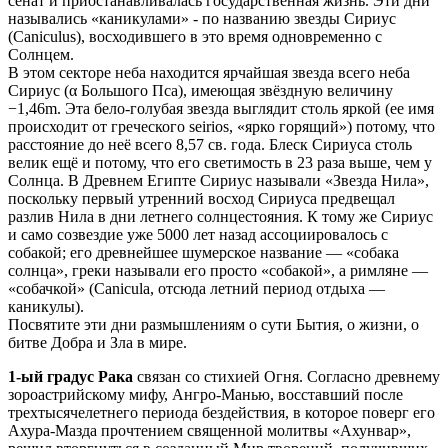
сенат и приостанавливалась государственная жизнь. Эти дни
назывались «каникулами» - по названию звезды Сириус
(Caniculus), восходившего в это время одновременно с
Солнцем.
В этом секторе неба находится ярчайшая звезда всего неба
Сириус (α Большого Пса), имеющая звёздную величину
−1,46m. Эта бело-голубая звезда выглядит столь яркой (ее имя
происходит от греческого seirios, «ярко горящий») потому, что
расстояние до неё всего 8,57 св. года. Блеск Сириуса столь
велик ещё и потому, что его светимость в 23 раза выше, чем у
Солнца. В Древнем Египте Сириус называли «Звезда Нила»,
поскольку первый утренний восход Сириуса предвещал
разлив Нила в дни летнего солнцестояния. К тому же Сириус
и само созвездие уже 5000 лет назад ассоциировалось с
собакой; его древнейшее шумерское название — «собака
солнца», греки называли его просто «собакой», а римляне —
«собачкой» (Canicula, отсюда летний период отдыха —
каникулы).
Посвятите эти дни размышлениям о сути Бытия, о жизни, о
битве Добра и Зла в мире.
1-ый градус Рака
связан со стихией Огня. Согласно древнему
зороастрийскому мифу, Ангро-Манью, восставший после
трехтысячелетнего периода бездействия, в которое поверг его
Ахура-Мазда прочтением священной молитвы «Ахунвар»,