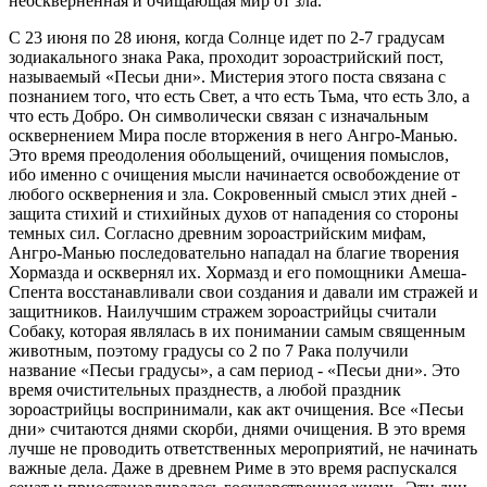
неоскверненная и очищающая мир от зла.
С 23 июня по 28 июня, когда Солнце идет по 2-7 градусам
зодиакального знака Рака, проходит зороастрийский пост,
называемый «Песьи дни». Мистерия этого поста связана с
познанием того, что есть Свет, а что есть Тьма, что есть Зло, а
что есть Добро. Он символически связан с изначальным
осквернением Мира после вторжения в него Ангро-Манью.
Это время преодоления обольщений, очищения помыслов,
ибо именно с очищения мысли начинается освобождение от
любого осквернения и зла. Сокровенный смысл этих дней -
защита стихий и стихийных духов от нападения со стороны
темных сил. Согласно древним зороастрийским мифам,
Ангро-Манью последовательно нападал на благие творения
Хормазда и осквернял их. Хормазд и его помощники Амеша-
Спента восстанавливали свои создания и давали им стражей и
защитников. Наилучшим стражем зороастрийцы считали
Собаку, которая являлась в их понимании самым священным
животным, поэтому градусы со 2 по 7 Рака получили
название «Песьи градусы», а сам период - «Песьи дни». Это
время очистительных празднеств, а любой праздник
зороастрийцы воспринимали, как акт очищения. Все «Песьи
дни» считаются днями скорби, днями очищения. В это время
лучше не проводить ответственных мероприятий, не начинать
важные дела. Даже в древнем Риме в это время распускался