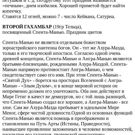
петушков и т. д. По-другому этот праздник называется
«печным», днем изобилия. Хорошей приметой будет найти
копеечку.
Ставятся 12 огней, можно 7 - число Кейвана, Сатурна.
ВТОРОЙ ГАХАМБАР
(19гр Тельца),
посвященный Спента-Манью. Праздник цветов
Спента-Манью не является отдельным божеством
зороастрийского пантеона богов. Он - тот же Ахура-Мазда,
только в его творческой ипостаси. Согласно одной очень
древней концепции, Спента-Манью и Ангра-Манью являются
братьями-близнецами, рожденными Ахура-Маздой. Спента-
Манью напрямую противостоит Ангра-Манью, о чем
свидетельствует само его имя. При этом Спента-Манью -
«Святой Дух» - борется на просторах Вселенной с Ангра-
Манью - «Злым Духом», и в конце мировой истории он
непременно должен его уничтожить. Оба они действуют в
Мире Гетиг в качест ве демиургов, но с той лишь разницей,
что Спента-Манью создал все хорошее, а Ангра-Манью - все
злое. Сам же Ахура-Мазда пребывает в идеальном Мире
Меног, сфере чистой духовности.Одной из основных функций
Спента-Манью является помощь в преображении и
становлении на Путь Арты (Истины, Праведности),
наивысшее проявление заложенных в человеке возможностей,
раскрытие его талантов, творческой инициативы.