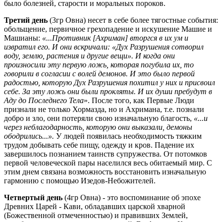
было болезней, старости и моральных пороков.
Третий день
(3гр Овна) несет в себе более тягостные события:
обольщение, первичное грехопадение и искушение Машие и
Машианы:
«...Противник [Ахриман] вторгся в их ум и
извратил его. И они вскричали: «Дух Разрушения сотворил
воду, землю, растения и другие вещи». И когда они
произносили эту первую ложь, которая погубила их, то
говорили в согласии с волей демонов. И это было первой
радостью, которую Дух Разрушения похитил у них и присвоил
себе. За эту ложь они были прокляты. И их души пребудут в
Аду до Последнего Тела
». После того, как Первые Люди
признали не только Хормазда, но и Ахримана, т.е. познали
добро и зло, они потеряли свою изначальную благость,
«...и
через неблагодарность, которую они выказали, демоны
ободрились...».
У людей появилась необходимость тяжким
трудом добывать себе пищу, одежду и кров. Падение их
завершилось познанием таинств супружества. От потомков
первой человеческой пары населился весь обитаемый мир. С
этим днем связана возможность восстановить изначальную
гармонию с помощью Изедов-Небожителей.
Четвертый день
(4гр Овна) - это воспоминание об эпохе
Древних Царей - Кави, обладавших царской хварной
(Божественной отмеченностью) и правивших Землей,