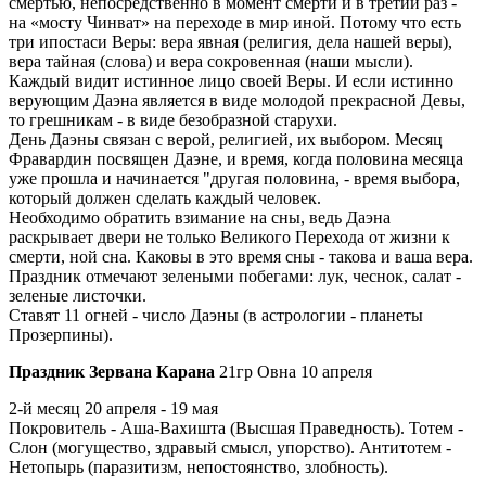
смертью, непосредственно в момент смерти и в третий раз -
на «мосту Чинват» на переходе в мир иной. Потому что есть
три ипостаси Веры: вера явная (религия, дела нашей веры),
вера тайная (слова) и вера сокровенная (наши мысли).
Каждый видит истинное лицо своей Веры. И если истинно
верующим Даэна является в виде молодой прекрасной Девы,
то грешникам - в виде безобразной старухи.
День Даэны связан с верой, религией, их выбором. Месяц
Фравардин посвящен Даэне, и время, когда половина месяца
уже прошла и начинается "другая половина, - время выбора,
который должен сделать каждый человек.
Необходимо обратить взимание на сны, ведь Даэна
раскрывает двери не только Великого Перехода от жизни к
смерти, ной сна. Каковы в это время сны - такова и ваша вера.
Праздник отмечают зелеными побегами: лук, чеснок, салат -
зеленые листочки.
Ставят 11 огней - число Даэны (в астрологии - планеты
Прозерпины).
Праздник Зервана Карана
21гр Овна 10 апреля
2-й месяц 20 апреля - 19 мая
Покровитель - Аша-Вахишта (Высшая Праведность). Тотем -
Слон (могущество, здравый смысл, упорство). Антитотем -
Нетопырь (паразитизм, непостоянство, злобность).