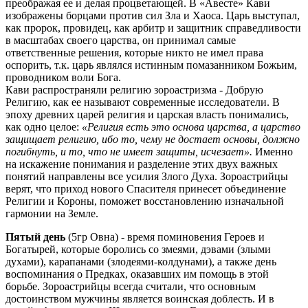
преображая ее и делая процветающей. В «Авесте» Кави
изображены борцами против сил Зла и Хаоса. Царь выступал,
как пророк, провидец, как арбитр и защитник справедливости
в масштабах своего царства, он принимал самые
ответственные решения, которые никто не имел права
оспорить, т.к. царь являлся истинным помазанником Божьим,
проводником воли Бога.
Кави распространяли религию зороастризма - Добрую
Религию, как ее называют современные исследователи. В
эпоху древних царей религия и царская власть понимались,
как одно целое:
«Религия есть это основа царства, а царство
защищает религию, ибо то, чему не достает основы, должно
погибнуть, и то, что не имеет защиты, исчезает».
Именно
на искажение понимания и разделение этих двух важных
понятий направлены все усилия Злого Духа. Зороастрийцы
верят, что приход нового Спасителя принесет объединение
Религии и Короны, поможет восстановлению изначальной
гармонии на Земле.
Пятый день
(5гр Овна) - время поминовения Героев и
Богатырей, которые боролись со змеями, дэвами (злыми
духами), карапанами (злодеями-колдунами), а также день
воспоминания о Предках, оказавших им помощь в этой
борьбе. Зороастрийцы всегда считали, что основным
достоинством мужчины является воинская доблесть. И в