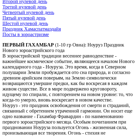
Второй нулевой день
Третий нулевой день
Четвертый нулевой день
Пятый нулевой день
Шестой нулевой день
Праздник Хамаспатмаэдайя
Посты в зороастризме
ПЕРВЫЙ ГАХАМБАР
(1-10 гр Овна): Ноуруз Праздник
Нового зороастрийского года
В зороастрийской традиции весеннее равноденствие -
важнейшее космическое событие, являющееся началом Нового
календарного года - Ноуруза. Это время, когда в Северном
полушарии Земли пробуждается ото сна природа, и согласно
древним арийским поверьям, на Землю символически
возвращаются умершие предки, как бы воскресая в каждом
живом существе. Все в мире подвержено круговороту,
идущему по спирали, с повторением на новом уровне: то, что
когда-то умерло, вновь воскресает в новом качестве.
Ноуруз - это праздник освобождения от смерти и страданий,
связанный с обретением утраченной гармонии. Он носит еще
одно название - Гахамбар Фравардин - по наименованию
первого зороастрийского месяца. Особым почитанием при
праздновании Ноуруза пользуется Огонь - жизненная сила,
пронизывающая все творения. Огонь - стихия не