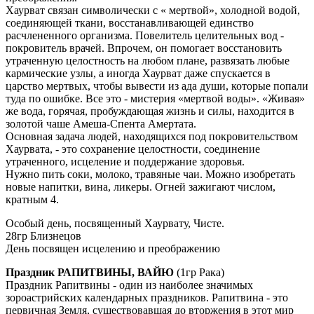
Хаурват связан символически с « мертвой», холодной водой,
соединяющей ткани, восстанавливающей единство
расчлененного организма. Повелитель целительных вод -
покровитель врачей. Впрочем, он помогает восстановить
утраченную целостность на любом плане, развязать любые
кармические узлы, а иногда Хаурват даже спускается в
царство мертвых, чтобы вывести из ада души, которые попали
туда по ошибке. Все это - мистерия «мертвой воды». «Живая»
же вода, горячая, пробуждающая жизнь и силы, находится в
золотой чаше Амеша-Спента Амертата.
Основная задача людей, находящихся под покровительством
Хаурвата, - это сохранение целостности, соединение
утраченного, исцеление и поддержание здоровья.
Нужно пить соки, молоко, травяные чаи. Можно изобретать
новые напитки, вина, ликеры. Огней зажигают числом,
кратным 4.
Особый день, посвященный Хаурвату, Чисте.
28гр Близнецов
День посвящен исцелению и преображению
Праздник РАПИТВИНЫ, ВАЙЮ
(1гр Рака)
Праздник Рапитвины - один из наиболее значимых
зороастрийских календарных праздников. Рапитвина - это
первичная Земля, существовавшая до вторжения в этот мир