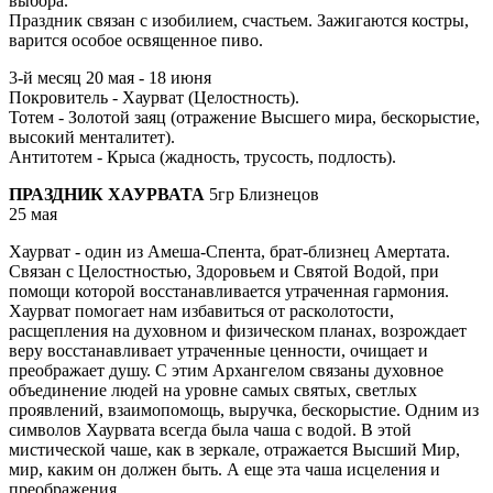
выбора.
Праздник связан с изобилием, счастьем. Зажигаются костры,
варится особое освященное пиво.
3-й месяц 20 мая - 18 июня
Покровитель - Хаурват (Целостность).
Тотем - Золотой заяц (отражение Высшего мира, бескорыстие,
высокий менталитет).
Антитотем - Крыса (жадность, трусость, подлость).
ПРАЗДНИК ХАУРВАТА
5гр Близнецов
25 мая
Хаурват - один из Амеша-Спента, брат-близнец Амертата.
Связан с Целостностью, Здоровьем и Святой Водой, при
помощи которой восстанавливается утраченная гармония.
Хаурват помогает нам избавиться от расколотости,
расщепления на духовном и физическом планах, возрождает
веру восстанавливает утраченные ценности, очищает и
преображает душу. С этим Архангелом связаны духовное
объединение людей на уровне самых святых, светлых
проявлений, взаимопомощь, выручка, бескорыстие. Одним из
символов Хаурвата всегда была чаша с водой. В этой
мистической чаше, как в зеркале, отражается Высший Мир,
мир, каким он должен быть. А еще эта чаша исцеления и
преображения.