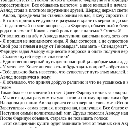
зороастрийцем. Все общались шепотом, а двое юношей в начале
Авлод стоял в плотном окружении друзей. Шерзод держал светил
- Авлод, прежде чем ты станешь одним из нас, я хочу спросить:
- Я готов принять ее душою и разумом и хранить верность до ко
- Тогда отвечай на мои вопросы, - и Фаридун, облаченный в бе
рода и племени? Каковы твой роль и долг на земле? Отвечай!
От волнения на лбу у Авлода выступили капельки пота, хотя от
- Я пришел из невидимого мира. Я был сотворен, а не существо
Свой род и племя я веду от Гайомарда*, моя мать - Спендармат*, 
Фаридун задал Авлоду еще десять вопросов и опять получил ве
- Сколько путей ведут к спасению?
- Единственно верный путь для зороастрийца - добрые мысли, д
- У меня все. Хочет ли еще кто-нибудь задать вопрос? - обратил
- Тебе должно быть известно, что существует путь злых мыслей, з
Авлод повернулся к нему:
- Я объявляю, что принял добрую религию и что не усомнюсь в н
телом.
Таков был его последний ответ. Далее Фаридун вновь заговорил
- Мы все видим: разумом ты уже готов и потому продолжим обр
На одном дыхании Авлод прочел ее и завершил словами: «Испов
Заратуштры - самая верная, прекрасная, наилучшая. Все благое
Наступил самый волнительный миг. Друзья помогли Авлоду наде
После Фаридун объявил, стараясь не повышать голоса:
- Этот священный кушти будет защищать тебя от темных сил Ах