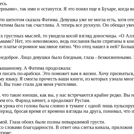
есь.
верными», так ими и останутся. Я это понял еще в Бухаре, когда
ти шепотом сказала Фатима. Девушка уже не могла есть, хотя отец
тима была так счастлива. А теперь все рухнуло. Он обещал увес
оих грустных мыслей, то увидела косой взгляд доносчицы. «О Алл
ьмами? Нет, это невозможно, ведь послания были спрятаны в книг
 ее платье огромное масляное пятно. Что отец нашел в ней? Больш
недоброе. Лицо девушки было бледным, глаза - безжизненными. Ко
лышанному. А Фатима продолжала:
 и писать по-арабски. Это поможет вам в жизни. Хочу признатьс
ему языку. Я смогла прочесть ваши книги, из которых узнала мно
й. Вы тоже стали для меня учителями.
ь, что такие юноши, как вы, у нас встречаются крайне редко. В
ем его. Фарход начнет, а продолжит Рустам.
емя урока его голова была словно в тумане с одной лишь пульс
зод, бросая время от времени взгляды на друга, понимал, что пр
мой. Глаза обоих были полны невыразимой грусти.
со словами благодарности. В ответ она слегка кивала, приложи
атиме: