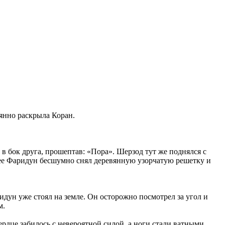
аянно раскрыла Коран.
 в бок друга, прошептав: «Пора». Шерзод тут же поднялся с
алее Фаридун бесшумно снял деревянную узорчатую решетку и
идун уже стоял на земле. Он осторожно посмотрел за угол и
м.
ердце забилось с невероятной силой, а ноги стали ватными.