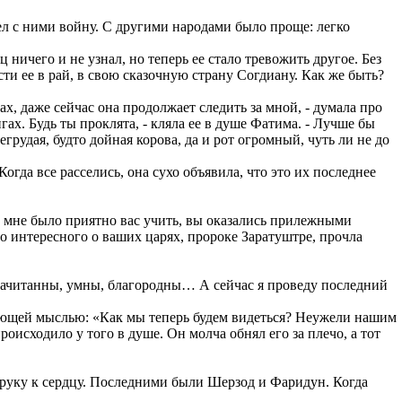
 вел с ними войну. С другими народами было проще: легко
 ничего и не узнал, но теперь ее стало тревожить другое. Без
ти ее в рай, в свою сказочную страну Согдиану. Как же быть?
ах, даже сейчас она продолжает следить за мной, - думала про
ах. Будь ты проклята, - кляла ее в душе Фатима. - Лучше бы
егрудая, будто дойная корова, да и рот огромный, чуть ли не до
гда все расселись, она сухо объявила, что это их последнее
я, мне было приятно вас учить, вы оказались прилежными
го интересного о ваших царях, пророке Заратуштре, прочла
ы начитанны, умны, благородны… А сейчас я проведу последний
ирующей мыслью: «Как мы теперь будем видеться? Неужели нашим
оисходило у того в душе. Он молча обнял его за плечо, а тот
в руку к сердцу. Последними были Шерзод и Фаридун. Когда