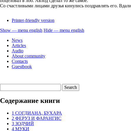
поцеловал в лоб. Авлод сделал то же самое.
Со счастливыми лицами друзья кинулись поздравлять его. Вда
Printer-friendly version
Show — menu english
Hide — menu english
menu
News
english
Articles
Audio
About community
Contacts
Guestbook
Содержание книги
1 СОГДИАНА, БУХАРА
2 ФЕРУЗ И ФАРАНГИС
3 ЗОДЧИЙ
4 МУКИ