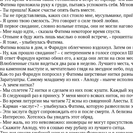
Фатима приложила руку к груди, пытаясь успокоить себя. Мгнове
- Ты пришла! Какое счастье опять быть вместе.
- Ты не представляешь, каких сил стоило мне, мусульманке, пр
- Я ценю твою смелость. Это говорит о силе твоей любви.
В первое свидание, словно вольные птицы, они не могли наговор
- Мне надо идти, - сказала Фатима некоторое время спустя.
- Отныне я буду жить лишь мыслью о новой встрече, - прошепт
- Я тоже, - улыбнулась Фатима.
Фатима вошла в дом, и Фаридун облегченно вздохнул. Затем он по
- Ну, как прошло свидание? – с нетерпением в голосе спросил Ш
В ответ Фаридун крепко обнял его, а когда они легли на свои м
Влюбленные стали видеться два раза в неделю. Лучшего места, ч
на каменном выступе и, мечтательно глядя на звездное небо, под
Как-то раз Фаридун попросил у Фатимы шерстяные нитки разных
Заратуштры. Самому младшему из них - Авлоду - нынче исполни
- А зачем нитки?
- Мы сплетем 72 нитки и сделаем из них пояс кушти. Каждый зо
- В следующий раз я принесу. У меня много всяких ниток, но по
- Во время литургии мы читаем 72 ясны из священной Авесты. 
- Карман «заслуг»? – улыбнулась Фатима, которую развеселили э
- Эти заслуги будут сопровождать его и после смерти. А белизна
- Интересно. Хотелось бы увидеть этот обряд.
- Мне жаль, но это невозможно: иноверцы не могут присутствова
- Скажите Авлоду, что я сошью ему рубаху из лучшего ситца.
Три дня спустя глубокой ночью в комнате Фаридуна и в коридо