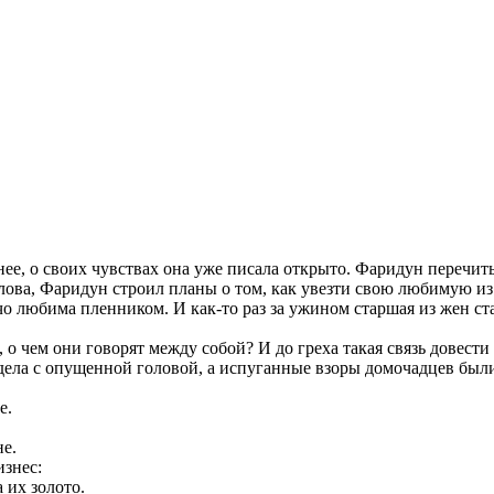
ее, о своих чувствах она уже писала открыто. Фаридун перечит
слова, Фаридун строил планы о том, как увезти свою любимую и
чо любима пленником. И как-то раз за ужином старшая из жен ста
ет, о чем они говорят между собой? И до греха такая связь довести
ела с опущенной головой, а испуганные взоры домочадцев были 
е.
е.
изнес:
 их золото.