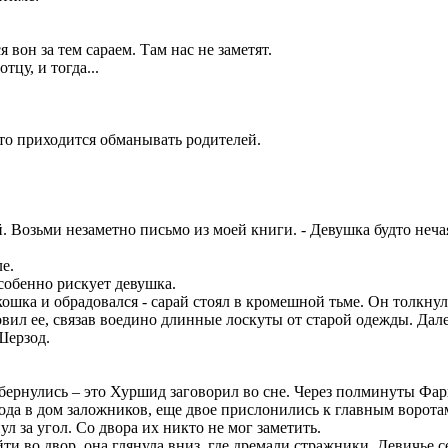
 вон за тем сараем. Там нас не заметят.
тцу, и тогда...
 что приходится обманывать родителей.
й. Возьми незаметно письмо из моей книги. - Девушка будто неч
е.
 особенно рискует девушка.
ошка и обрадовался - сарай стоял в кромешной тьме. Он толкнул
отовил ее, связав воедино длинные лоскуты от старой одежды. Д
Шерзод.
обернулись – это Хуршид заговорил во сне. Через полминуты Фар
ода в дом заложников, еще двое прислонились к главным ворота
л за угол. Со двора их никто не мог заметить.
ти во двор, она глянула вниз, где дремали стражники. Девичье с