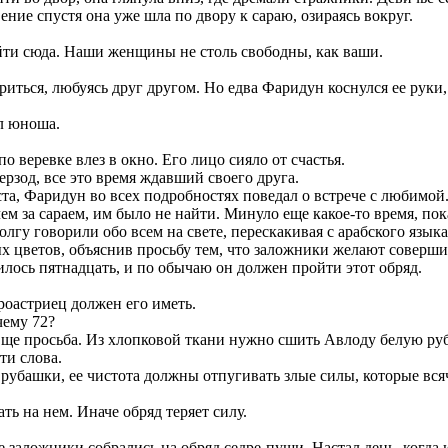
ние спустя она уже шла по двору к сараю, озираясь вокруг.
ийти сюда. Наши женщины не столь свободны, как ваши.
иться, любуясь друг другом. Но едва Фаридун коснулся ее руки,
ал юноша.
 веревке влез в окно. Его лицо сияло от счастья.
ерзод, все это время ждавший своего друга.
еста, Фаридун во всех подробностях поведал о встрече с любимой
ем за сараем, им было не найти. Минуло еще какое-то время, по
олгу говорили обо всем на свете, перескакивая с арабского язык
 цветов, объяснив просьбу тем, что заложники желают соверши
лось пятнадцать, и по обычаю он должен пройти этот обряд.
роастриец должен его иметь.
чему 72?
Еще просьба. Из хлопковой ткани нужно сшить Авлоду белую ру
ти слова.
 рубашки, ее чистота должны отпугивать злые силы, которые всяч
ть на нем. Иначе обряд теряет силу.
ре заложники собрались на обряд седре-пуши. Настал день, ког