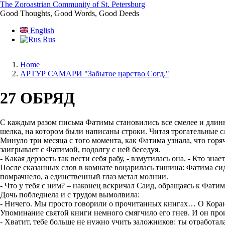
Skip
The Zoroastrian Community of St. Petersburg
to
Good Thoughts, Good Words, Good Deeds
main
English
content
Rus
Home
АРТУР САМАРИ "Забытое царство Согд."
Breadcrumb
27 ОБРЯД
С каждым разом письма Фатимы становились все смелее и длинн
шелка, на котором были написаны строки. Читая трогательные 
Минуло три месяца с того момента, как Фатима узнала, что горя
заигрывает с Фатимой, подолгу с ней беседуя.
- Какая дерзость так вести себя рабу, - взмутилась она. - Кто зна
После сказанных слов в комнате воцарилась тишина: Фатима сид
помрачнело, а единственный глаз метал молнии.
- Что у тебя с ним? – наконец вскричал Саид, обращаясь к Фатим
Дочь побледнела и с трудом вымолвила:
- Ничего. Мы просто говорили о прочитанных книгах… О Коран
Упоминание святой книги немного смягчило его гнев. И он про
- Хватит, тебе больше не нужно учить заложников: ты отработала