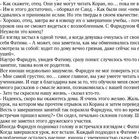
- Как скажете, отец. Они уже могут читать Коран, но… пока не в
- Им и этого достаточно, - оборвал ее Саид. - Как были они «не
сдавались и принимали ислам. Но эти тверды в своем язычестве.
- Хорошо, отец, завтра же я извещу их о завершении учебы, - поч
уроков она не сможет видеться с возлюбленным. С Фаридуном Фа
Неужели это конец?
Ее взгляд застыл в одной точке, а когда девушка очнулась от св
себя Фатима. - А может, она заметила, как мы обменивались пис
смотрела за собой: ходит по дому вечно грязная, даже сейчас на
ушей».
Наутро Фаридун, увидев Фатиму, сразу понял: случилось что-то 
занятие, такова воля ее родителя.
Все юноши недовольно зашумели. Фаридун не мог поверить ус
- Мне самой грустно, но… самое главное, вы уже умеете читать
учениками. И еще я благодарна вам за то, что обучили меня сво
много рассказов о смысле жизни, познакомилась с вашей поэзие
- Зато ты скрасила нашу жизнь, - сказал кто-то.
- Надеюсь, скоро вы окажитесь дома. Я очень этого желаю. Жал
урок, на котором мы прочтем отрывок из Корана и затем перевед
Весть о завершении занятий так поразила Фаридуна, что во вр
встречам пришел конец?» Он сидел, печально склонив голову. Шер
даже не заметил этого дружеского участия.
Иногда Фаридун поднимал голову и встречался взглядом с Фати
Когда завершился урок, все встали. Каждый подходил к Фатиме 
влюбленные остались наедине, юноша с уверенностью сказал Ф