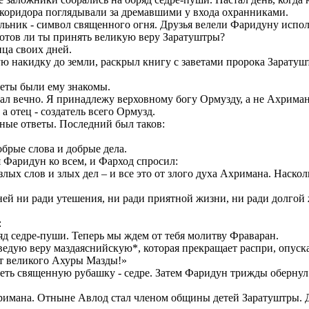
 коридора поглядывали за дремавшими у входа охранниками.
ьник - символ священного огня. Друзья велели Фаридуну исполн
 готов ли ты принять великую веру Заратуштры?
нца своих дней.
лую накидку до земли, раскрыл книгу с заветами пророка Зарату
веты были ему знакомы.
вал вечно. Я принадлежу верховному богу Ормузду, а не Ахрима
а отец - создатель всего Ормузд.
рные ответы. Последний был таков:
обрые слова и добрые дела.
ся Фаридун ко всем, и Фарход спросил:
лых слов и злых дел – и все это от злого духа Ахримана. Насколь
ей ни ради утешения, ни ради приятной жизни, ни ради долгой ж
:
яд седре-пуши. Теперь мы ждем от тебя молитву Фраваран.
едую веру маздаяснийскую*, которая прекращает распри, опуск
 от великого Ахуры Мазды!»
ть священную рубашку - седре. Затем Фаридун трижды обернул ц
римана. Отныне Авлод стал членом общины детей Заратуштры. Др