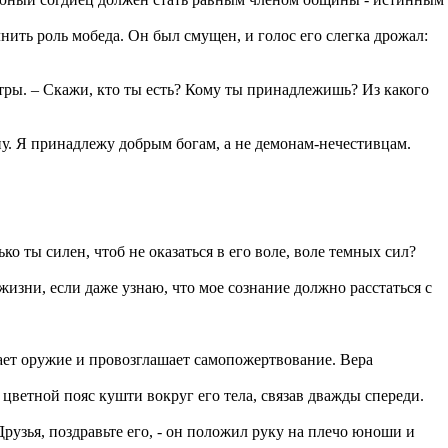
ить роль мобеда. Он был смущен, и голос его слегка дрожал:
штры. – Скажи, кто ты есть? Кому ты принадлежишь? Из какого
ну. Я принадлежу добрым богам, а не демонам-нечестивцам.
ко ты силен, чтоб не оказаться в его воле, воле темных сил?
изни, если даже узнаю, что мое сознание должно расстаться с
ает оружие и провозглашает самопожертвование. Вера
ветной пояс кушти вокруг его тела, связав дважды спереди.
узья, поздравьте его, - он положил руку на плечо юноши и