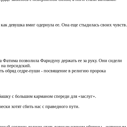
 как девушка вмиг одернула ее. Она еще стыдилась своих чувств.
.
ка Фатима позволила Фаридуну держать ее за руку. Они сидели
а на персидский.
ть обряд седре-пуши - посвящение в религию пророка
башку с большим карманом спереди для «заслуг».
ески хотят сбить нас с праведного пути.
да юный согдиец должен стать равным членом общины - истинным