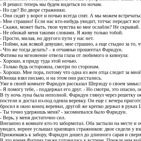
- Я решил: теперь мы будем видеться по ночам.
- Но где? Во дворе стражники.
- Они сидят у ворот и ночью всегда спят. А мы можем встречаться
- Мне страшно! Если нас кто-нибудь увидит, тотчас передаст все о
- Скажи, может быть, твои чувства ко мне ослабли? Не скрывай.
- Не обижай меня такими словами. Я живу только тобой.
- Прости, милая, но другого пути у нас нет.
- Пойми, как всякой девушке, мне страшно, а еще стыдно за то,
- Что же тогда делать? – в отчаяньи прошептал Фаридун.
Фатима на мгновение отвела глаза от любимого и кивнула:
- Хорошо, я приду туда этой ночью.
- Только будь осторожна, смотри по сторонам.
- Хорошо. Мне пора, потому что одна из жен отца следит за мно
Юноша взял письмо, и на этом они расстались.
Уже в своей комнате Фаридун рассказал Шерзоду о своем замысл
- Я помогу тебе, - поддержал его друг. - Но смотри, это опасно,
В ту ночь луна была неполной. Фаридун глянул через решетку ок
постели и достал из-под одеяла веревку. Он еще с вечера приг
бросил в окно конец веревки, другой же крепко держал в руках 
- Ты точно удержишь меня? - засомневался было Фаридун.
- Верь, у меня достаточно сил.
Внезапно в комнате кто-то забормотал. Оба застыли на месте и 
увидел, вернее услышал храпящих стражников: двое сидели у вх
Прижимаясь к забору, Фаридун дошел до длинного сарая и сверну
В это время Фатима также готовилась к встрече. Прежде чем вый