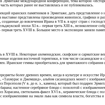
ем в Эрмитаже международной конференции, тема которой «Истор
часть которых ранее не выставлялась и не публиковалась.
екций иранских памятников в Эрмитаже, дать представление о н
а выставке представлены произведения живописи, графики и ра
 созданные до вовлечения Ирана в VII в. в круг стран с госпо
сельджукской эпохи ХI в.– первая треть ХIII в., великолепное с
первая треть ХVIII в. Большое место в экспозиции заняли памя
 в ХVIII в. Некоторые ахеменидские, скифские и сарматские ве
ные изделия восточной торевтики, в том числе сасанидские и с
ен. Иранские геммы приобретались для эрмитажного собрания с
предметы более древних времен, когда в культуре и искусстве И
 «Тахмурас и Джемшид», альбом сасанидских монет с изображен
з Персеполя (V в. до н. э., камень), который был подарен Эрми
а барана; настенное серебряное блюдо с позолотой с изображени
из Хорасана, светильник-факел ХVI в., керамические блюда с п
 с изображениями на эмали льва как символа власти, богатства