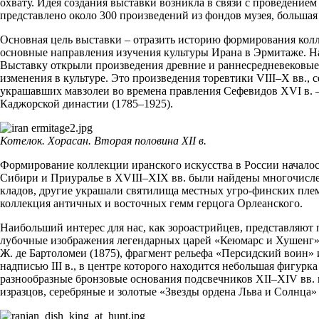
охвату. Идея создания выставки возникла в связи с проведени
представлено около 300 произведений из фондов музея, большая 
Основная цель выставки – отразить историю формирования колл
основные направления изучения культуры Ирана в Эрмитаже. Н
Выставку открыли произведения древние и раннесредневековые,
изменения в культуре. Это произведения торевтики VIII–Х вв., 
украшавших мавзолеи во времена правления Сефевидов ХVI в. – 
Каджорской династии (1785–1925).
Котелок. Хорасан. Вторая половина ХII в.
Формирование коллекции иранского искусства в России началось
Сибири и Приуралье в ХVIII–ХIХ вв. были найдены многочислен
кладов, другие украшали святилища местных угро-финских плем
коллекция античных и восточных гемм герцога Орлеанского.
Наибольший интерес для нас, как зороастрийцев, представляют 
лубочные изображения легендарных царей «Кеюмарс и Хушенг»,
Ж. де Бартоломеи (1875), фрагмент рельефа «Персидский воин» и
надписью III в., в центре которого находится небольшая фигурк
разнообразные бронзовые основания подсвечников ХII–ХIV вв. 
изразцов, серебряные и золотые «Звезды ордена Льва и Солнца»