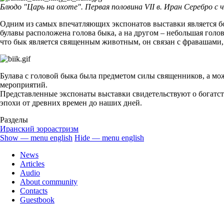
Блюдо "Царь на охоте". Первая половина VII в. Иран Серебро с 
Одним из самых впечатляющих экспонатов выставки является бол
булавы расположена голова быка, а на другом – небольшая голо
что бык является священным животным, он связан с фравашами,
Булава с головой быка была предметом силы священников, а мож
мероприятий.
Представленные экспонаты выставки свидетельствуют о богатств
эпохи от древних времен до наших дней.
Разделы
Иранский зороастризм
Show — menu english
Hide — menu english
menu
News
english
Articles
Audio
About community
Contacts
Guestbook