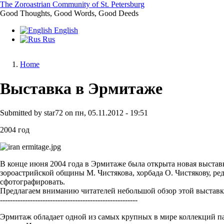
Skip
The Zoroastrian Community of St. Petersburg
to
Good Thoughts, Good Words, Good Deeds
main
English
content
Rus
Home
Breadcrumb
Выставка в Эрмитаже
Submitted by
star72
on
пн, 05.11.2012 - 19:51
2004 год
В конце июня 2004 года в Эрмитаже была открыта новая выстав
зороастрийской общины М. Чистякова, хорбада О. Чистякову, ре
сфотографировать.
Предлагаем вниманию читателей небольшой обзор этой выставк
-------------------------------------------------------
Эрмитаж обладает одной из самых крупных в мире коллекций па