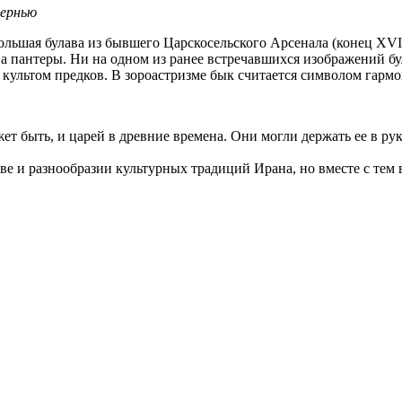
чернью
ьшая булава из бывшего Царскосельского Арсенала (конец ХVIII 
ва пантеры. Ни на одном из ранее встречавшихся изображений б
 культом предков. В зороастризме бык считается символом гарм
ет быть, и царей в древние времена. Они могли держать ее в ру
е и разнообразии культурных традиций Ирана, но вместе с тем 