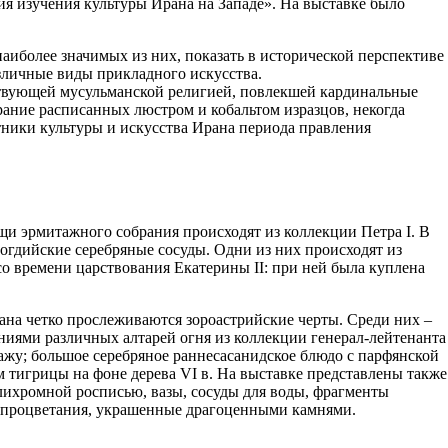
ия изучения культуры Ирана на Западе». На выставке было
аиболее значимых из них, показать в исторической перспективе
зличные виды прикладного искусства.
дствующей мусульманской религией, повлекшей кардинальные
обрание расписанных люстром и кобальтом изразцов, некогда
тники культуры и искусства Ирана периода правления
щи эрмитажного собрания происходят из коллекции Петра I. В
огдийские серебряные сосуды. Одни из них происходят из
о времени царствования Екатерины II: при ней была куплена
рана четко прослеживаются зороастрийские черты. Среди них –
иями различных алтарей огня из коллекции генерал-лейтенанта
тажу; большое серебряное раннесасанидское блюдо с парфянской
ем тигрицы на фоне дерева VI в. На выставке представлены также
олихромной росписью, вазы, сосуды для воды, фрагменты
 и процветания, украшенные драгоценными камнями.