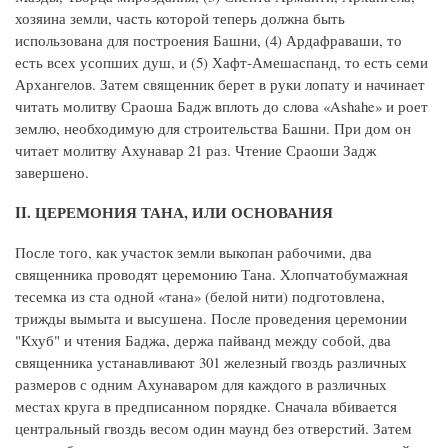
хозяина земли, часть которой теперь должна быть
использована для построения Башни, (4) Ардафраваши, то
есть всех усопших душ, и (5) Хафт-Амешаспанд, то есть семи
Архангелов. Затем священник берет в руки лопату и начинает
читать молитву Сраоша Бадж вплоть до слова «Ashahe» и роет
землю, необходимую для строительства Башни. При дом он
читает молитву Ахунавар 21 раз. Чтение Сраоши Задж
завершено.
II. ЦЕРЕМОНИЯ ТАНА, ИЛИ ОСНОВАНИЯ
После того, как участок земли выкопан рабочими, два
священника проводят церемонию Тана. Хлопчатобумажная
тесемка из ста одной «тана» (белой нити) подготовлена,
трижды вымыта и высушена. После проведения церемонии
"Кхуб" и чтения Баджа, держа пайванд между собой, два
священника устанавливают 301 железный гвоздь различных
размеров с одним Ахунаваром для каждого в различных
местax круга в предписанном порядке. Сначала вбивается
центральный гвоздь весом один маунд без отверстий. Затем