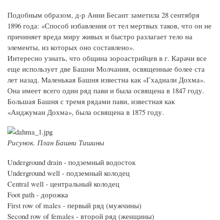
Подобным образом, д-р Анни Бесант заметила 28 сентября
1896 года: «Способ избавления от тел мертвых таков, что он не
причиняет вреда миру живых и быстро разлагает тело на
элементы, из которых оно составлено».
Интересно узнать, что община зороастрийцев в г. Карачи все
еще использует две Башни Молчания, освященные более ста
лет назад. Маленькая Башня известна как «Гхадиали Дохма».
Она имеет всего один ряд пави и была освящена в 1847 году.
Большая Башня с тремя рядами пави, известная как
«Анджуман Дохма», была освящена в 1875 году.
Рисунок. План Башни Тишины
Underground drain - подземный водосток
Underground well - подземный колодец
Central well - центральный колодец
Foot path - дорожка
First row of males - первый ряд (мужчины)
Second row of females - второй ряд (женщины)