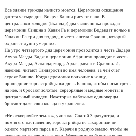
Все здание трижды начисто моется. Церемония освящения
длится четыре дня. Вокруг Башни рисуют пави. В
центральном колодце (Бхандар) два священника проводят
церемонии Язишна в Хаван Га и церемонии Видевдат ночью в
Ушахин Га три дня подряд, в честь ангела Сраоши, который
охраняет души умерших.
На утро четвертого дня церемония проводится в честь Дадара
Ахура-Мазды. Бадж и церемонии Афринган проводят в честь
Ахура-Мазды, Аспандармард, Ардафраваш и Сраоши. И,
наконец, читают Тандарости во имя человека, за чей счет
строят Башню. Когда церемония подходит к концу,
пришедшие зороастрийцы входят в Башню, чтобы посмотреть
на нее, и бросают золотые, серебряные и медные монеты в
центральный колодец. Некоторые набожные единоверцы
бросают даже свои кольца и украшения.
«Не оскверняйте землю», учил нас Святой Заратуштра, и
помня его наставление, зороастрийцы не захоронили ни
одного мертвого парса в г. Карачи в родную землю, чтобы не
осквернить ее своим тлением. Мертвое тело быстрее вновь