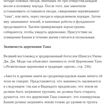
четыре боковых гвоздя, имеющих по три отверстия,каждый
весом в половину маунда. После того, как закончили
устанавливать оставшиеся гвозди, священники перевязывают
"тана", или нить, через гвозди в определенном порядке. Затем
яму закапывают землей, и каменные работы в фундаменте
продолжаются. Тысячи приверженцев зороастризма
собираются, чтобы увидеть церемонию. Присутствие на
освящении Башни в течение жизни считается похвальным.
Значимость церемонии Тана
Великий востоковед и эрудированный богослов Шамсул-Улема
Дж. Дж. Моди так объясняет значимость этой Церемонии Тана
(«Религиозные церемонии и традиции «ареов», стр. 236):
«Авеста и древние книги на среднеперсидском языке ничего об
этом не говорят. Представляется, что значимость заключается
в следующем: так как в Видевдате предписано, что земля не
должна быть загрязнена трупами, но должна быть открыта,
думается, что эта церемония Тана означает, что планируемая
Башня должна загрязнять землю только до уровня ее грунта.