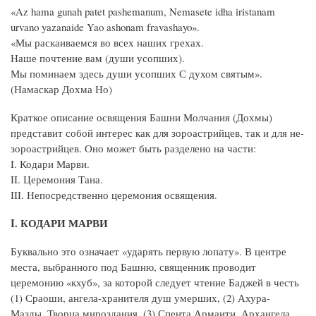
«Az hama gunah patet pashemanum, Nemasete idha iristanam
urvano yazanaide Yao ashonam fravashayo».
«Мы раскаиваемся во всех наших грехах.
Наше почтение вам (души усопших).
Мы поминаем здесь души усопших С духом святым».
(Намаскар Дохма Но)
Краткое описание освящения Башни Молчания (Дохмы)
представит собой интерес как для зороастрийцев, так и для не-
зороастрийцев. Оно может быть разделено на части:
I. Кодари Марви.
II. Церемония Тана.
III. Непосредственно церемония освящения.
I. КОДАРИ МАРВИ
Буквально это означает «ударять первую лопату». В центре
места, выбранного под Башню, священник проводит
церемонию «кхуб», за которой следует чтение Баджей в честь
(1) Сраоши, ангела-хранителя душ умерших, (2) Ахура-
Мазды, Творца мироздания, (3) Спента Армаити, Архангела,