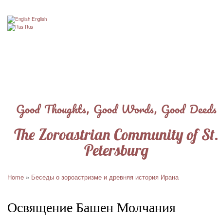
Skip
to
English
main
Rus
content
Good Thoughts, Good Words, Good Deeds
The Zoroastrian Community of St
Petersburg
Home
Беседы о зороастризме и древняя история Ирана
Breadcrumb
Освящение Башен Молчания