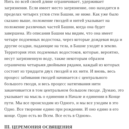
Нить по всей своей длине ограничивает, удерживает
загрязнения. Если имеет место загрязнение, оно находится в
пределах четырех углов стен Башни, не ниже. Как уже было
сказано выше, положение гвоздей и нитей указывает на
положение различных частей Башни, когда она будет
завершена. Из описания Башни мы видим, что она имеет
четыре подземных водостока, через которые дождевая вода и
другие осадки, падающие на тела, в Башне уходят в землю.
Территория этих подземных водостоков, которые, вероятно,
несут загрязненную воду, также некоторым образом
ограничена четырьмя двойными рядами, каждый из которых
состоит из тридцати двух гвоздей и их нити. И вновь, весь
процесс забивания гвоздей начинается с центрального
большого гвоздя, и весь процесс натягивания нити
заканчивается в том центральном большом гвозде. Думаю, это
указывает на мысль о единении в Начале и единении в Конце
пути. Мы все происходим из Одного, и мы все уходим в это
Одно. Все творение едино при рождении. И оно едино в его
конце. Одно есть во Всем. Все есть в Одном».
III. ЦЕРЕМОНИЯ ОСВЯЩЕНИЯ