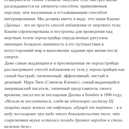
раскладывается на элементы способом, применяемым
парсами, чем медленным и отталкивающим способом
интернирования. Мы должны иметь в виду, что наши Башни
(Дахмы) - это не просто способ избавления от мертвого тела;
Башни спроектированы и построены для проведения над
мертвым телом зороастрийца определенных ритуалов,
имеющих большую значимость в его путешествии в
потусторонний мир и выполнении задания при жизни после
смерти.
Даже самые выдающиеся и просвещенные не-зороастрийцы
рассматривают способ избавления от тела у зороастрийцев как
самый быстрый, гигиеничный, эффективный, чистый и
дешевый. Марк Твен (Сэмюель Клемнс), самый выдающийся
американский писатель, типичный представитель своего
времени, писал после посещения Дахмы в Бомбее в 1896 году:
«Нельзя не восхититься, глядя на идеальную систему Щ
защиты мира живых от инфекции, идущей от мертвых - я в
виду восхищение при виде этого доказательства того, что
современная наука осталась позади древних народов в столь
важном деле
».