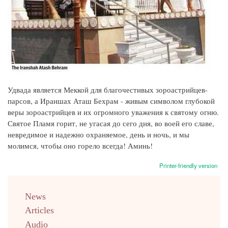
Удвада является Меккой для благочестивых зороастрийцев-
парсов, а Ираншах Аташ Бехрам - живым символом глубокой
веры зороастрийцев и их огромного уважения к святому огню.
Святое Пламя горит, не угасая до сего дня, во воей его славе,
невредимое и надежно охраняемое, день и ночь, и мы
молимся, чтобы оно горело всегда! Аминь!
Printer-friendly version
menu
News
english
Articles
Audio