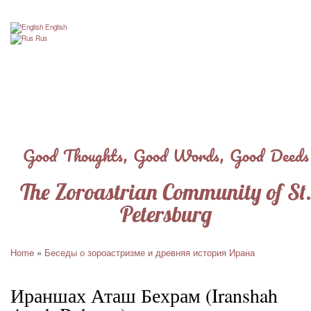
Skip
to
English
main
Rus
content
Good Thoughts, Good Words, Good Deeds
The Zoroastrian Community of St
Petersburg
Home
Беседы о зороастризме и древняя история Ирана
Breadcrumb
Ираншах Аташ Бехрам (Iranshah