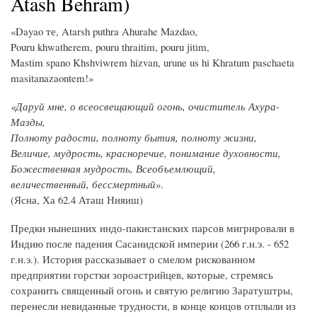
Atash Behram)
«Dayao те, Atarsh puthra Ahurahe Mazdao,
Pouru khwatherem, pouru thraitim, pouru jitim,
Mastim spano Khshviwrem hizvan, urune us hi Khratum paschaeta
masitanazaontem!»
«Даруй мне, о всеосвещающий огонь, очиститель Ахура-
Мазды,
Полноту радости, полноту бытия, полноту жизни,
Величие, мудрость, красноречие, понимание духовности,
Божественная мудрость, Всеобъемлющий,
величественный, бессмертный
».
(Ясна, Ха 62.4 Аташ Нияиш)
Предки нынешних индо-пакистанских парсов мигрировали в
Индию после падения Сасанидской империи (266 г.н.э. - 652
г.н.э.). История рассказывает о смелом рискованном
предприятии горстки зороастрийцев, которые, стремясь
сохранить священный огонь и святую религию Заратуштры,
перенесли невиданные трудности, в конце концов отплыли из