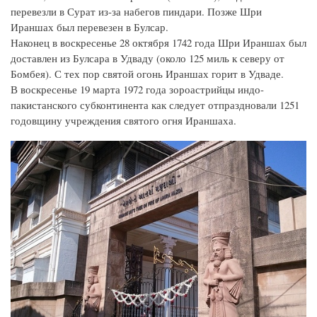
перевезли в Сурат из-за набегов пиндари. Позже Шри
Ираншах был перевезен в Булсар.
Наконец в воскресенье 28 октября 1742 года Шри Ираншах был
доставлен из Булсара в Удваду (около 125 миль к северу от
Бомбея). С тех пор святой огонь Ираншах горит в Удваде.
В воскресенье 19 марта 1972 года зороастрийцы индо-
пакистанского субконтинента как следует отпраздновали 1251
годовщину учреждения святого огня Ираншаха.