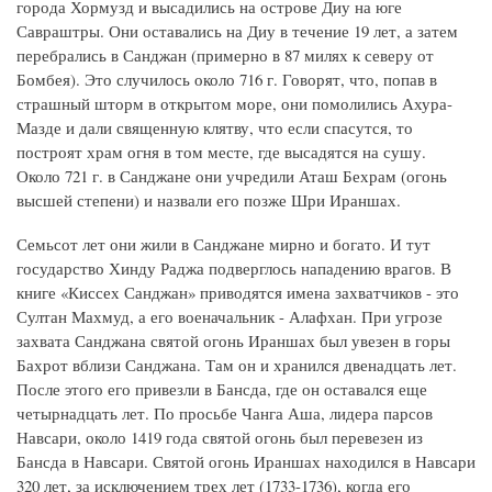
города Хормузд и высадились на острове Диу на юге
Савраштры. Они оставались на Диу в течение 19 лет, а затем
перебрались в Санджан (примерно в 87 милях к северу от
Бомбея). Это случилось около 716 г. Говорят, что, попав в
страшный шторм в открытом море, они помолились Ахура-
Мазде и дали священную клятву, что если спасутся, то
построят храм огня в том месте, где высадятся на сушу.
Около 721 г. в Санджане они учредили Аташ Бехрам (огонь
высшей степени) и назвали его позже Шри Ираншах.
Семьсот лет они жили в Санджане мирно и богато. И тут
государство Хинду Раджа подверглось нападению врагов. В
книге «Киссех Санджан» приводятся имена захватчиков - это
Султан Махмуд, а его военачальник - Алафхан. При угрозе
захвата Санджана святой огонь Ираншах был увезен в горы
Бахрот вблизи Санджана. Там он и хранился двенадцать лет.
После этого его привезли в Бансда, где он оставался еще
четырнадцать лет. По просьбе Чанга Аша, лидера парсов
Навсари, около 1419 года святой огонь был перевезен из
Бансда в Навсари. Святой огонь Ираншах находился в Навсари
320 лет, за исключением трех лет (1733-1736), когда его