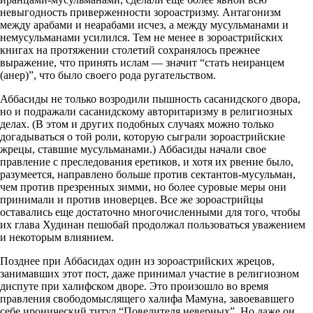
невыгодность приверженности зороастризму. Антагонизм
между арабами и неарабами исчез, а между мусульманами и
немусульманами усилился. Тем не менее в зороастрийских
книгах на протяжении столетий сохранялось прежнее
выражение, что принять ислам — значит “стать неиранцем
(анер)”, что было своего рода ругательством.
Аббасиды не только возродили пышность сасанидского двора,
но и подражали сасанидскому авторитаризму в религиозных
делах. (В этом и других подобных случаях можно только
догадываться о той роли, которую сыграли зороастрийские
жрецы, ставшие мусульманами.) Аббасиды начали свое
правление с преследования еретиков, и хотя их рвение было,
разумеется, направлено больше против сектантов-мусульман,
чем против презренных зимми, но более суровые меры они
принимали и против иноверцев. Все же зороастрийцы
оставались еще достаточно многочисленными для того, чтобы
их глава Худинан пешобай продолжал пользоваться уважением
и некоторым влиянием.
Позднее при Аббасидах один из зороастрийских жрецов,
занимавших этот пост, даже принимал участие в религиозном
диспуте при халифском дворе. Это произошло во время
правления свободомыслящего халифа Мамуна, завоевавшего
себе иронический титул “Повелителя неверных”. Но даже он