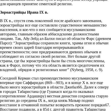
для иранцев принятие семитской религии.
Зороастрийцы Ирана IX в.
В IX в., спустя семь поколений после арабского завоевания,
зороастрийцы все еще составляли существенное меньшинство
населения, и кое-что о них сообщается мусульманскими
авторами, главным образом аббасидскими должностными
лицами. Так, Абу-Зейд ал-Балхи писал об области Фарс (древнем
Парсе): “Зороастрийцы сохранили книги, храмы огня и обычаи
времен своих царей благодаря непрерывавшейся
преемственности; они придерживаются древних обычаев и
соблюдают их согласно своей религии. Нет больше другой
страны, где бы зороастрийцы были бы столь многочисленны,
как в Фарсе, потому что эта область является средоточием их
владений, обрядов и религиозных книг” (Nyberg, 1958, с. 9).
Соседний Керман стал преимущественно мусульманским
впервые при Саффаридах (869—903), и в конце X в. все еще
было много зороастрийцев в области Джибал66. Далее к северу
в городах Табаристана (где Гушнасп когда-то оказывал
сопротивление Ардаширу) местная династия сохраняла старую
религию до середины IX в., когда князь Мазьяр поднял
восстание в отчаянной попытке возвратить прежние порядки67.
Восстание подавили, а в 854 г. другой правитель Табаристана