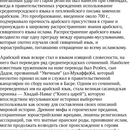
Внезапный удар по старой религии был нанесен при Омейядах,
когда в правительственных учреждениях использование
среднеперсидского языка и пехлевийского письма заменили
арабским. Это преобразование, введенное около 700 г.,
подчеркивало прочность арабского присутствия в стране и
принуждало к широкому распространению знания арабского,
священного языка ислама. Распространение арабского языка
воздвигло еще одну преграду между иранцами-мусульманами,
которые охотно изучали свой священный язык, и
зороастрийцами, питавшими отвращение ко всему исламскому.
Арабский язык вскоре стал и языком изящной словесности, на
него был переведен ряд среднеперсидских сочинений. Наиболее
известным тружеником на ниве перевода был Розбех, сын
Дадоя, прозванный “Увечным” (ал-Мукаффа)64, который
неохотно принял ислам и служил в правительственной
канцелярии по сбору налогов в Басре. Одним из сочинений,
переведенных им на арабский язык, стала великая сасанидская
хроника — Хвадай-Намаг (“Книга царей”), которую
впоследствии мусульманские историки выборочно
использовали как основу для составления своих описаний
мировой истории. Древние мифы и героические предания,
сохраненные зороастрийскими жрецами, лишены религиозных
ассоциаций, так что знатные иранские роды, принявшие ислам,
могли продолжать возводить свое происхождение к героям