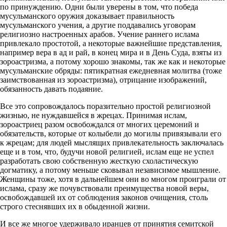
по принуждению. Одни были уверены в том, что победа
мусульманского оружия доказывает правильность
мусульманского учения, а другие поддавались уговорам
религиозно настроенных арабов. Учение раннего ислама
привлекало простотой, а некоторые важнейшие представления,
например вера в ад и рай, в конец мира и в День Суда, взяты из
зороастризма, а потому хорошо знакомы, так же как и некоторые
мусульманские обряды: пятикратная ежедневная молитва (тоже
заимствованная из зороастризма), отрицание изображений,
обязанность давать подаяние.
Все это сопровождалось поразительно простой религиозной
жизнью, не нуждавшейся в жрецах. Принимая ислам,
зороастриец разом освобождался от многих церемоний и
обязательств, которые от колыбели до могилы привязывали его
к жрецам; для людей мыслящих привлекательность заключалась
еще и в том, что, будучи новой религией, ислам еще не успел
разработать свою собственную жесткую схоластическую
догматику, а потому меньше сковывал независимое мышление.
Женщины тоже, хотя в дальнейшем они во многом проиграли от
ислама, сразу же почувствовали преимущества новой веры,
освобождавшей их от соблюдения законов очищения, столь
строго стеснявших их в обыденной жизни.
И все же многое удерживало иранцев от принятия семитской