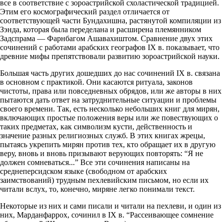
все в соответствие с зороастрийской схоластической традицией.
Этим его космографический раздел отличается от
соответствующей части Бундахишна, растянутой компиляции из
Зэнда, которая была переделана и расширена племянником
Задспрама — Фарнбагом Ашавахиштом. Сравнение двух этих
сочинений с работами арабских географов IX в. показывает, что
древние мифы препятствовали развитию зороастрийской науки.
Большая часть других дошедших до нас сочинений IX в. связана
в основном с практикой. Они касаются ритуала, законов
чистоты, права или повседневных обрядов, или же авторы в них
пытаются дать ответ на затруднительные ситуации и проблемы
своего времени. Так, есть несколько небольших книг для мирян,
включающих простые положения веры или же повествующих о
таких предметах, как символизм кусти, действенность и
значение разных религиозных служб. В этих книгах жрецы,
пытаясь укрепить мирян против тех, кто обращает их в другую
веру, вновь и вновь призывают верующих повторять: “Я не
должен сомневаться...” Все эти сочинения написаны на
среднеперсидском языке (свободном от арабских
заимствований) трудным пехлевийским письмом, но если их
читали вслух, то, конечно, миряне легко понимали текст.
Некоторые из них и сами писали и читали на пехлеви, и один из
них, Марданфаррох, сочинил в IX в. “Рассеивающее сомнение