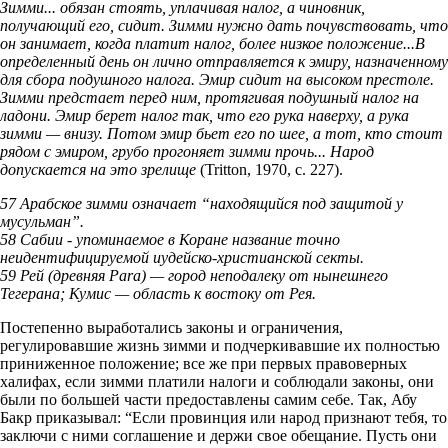
Зимми... обязан стоять, уплачивая налог, а чиновник,
получающий его, сидит. Зимми нужно дать почувствовать, что
он занимает, когда платит налог, более низкое положение...В
определенный день он лично отправляется к эмиру, назначенному
для сбора подушного налога. Эмир сидит на высоком престоле.
Зимми предстает перед ним, протягивая подушный налог на
ладони. Эмир берет налог так, что его рука наверху, а рука
зимми — внизу. Потом эмир бьет его по шее, а тот, кто стоит
рядом с эмиром, грубо прогоняет зимми прочь... Народ
допускается на это зрелище
(Tritton, 1970, с. 227).
57 Арабское зимми означает “находящийся под защитой у
мусульман”.
58 Сабии - упоминаемое в Коране название точно
неидентифицируемой иудейско-христианской секты.
59 Рей (древняя Para) — город неподалеку от нынешнего
Тегерана; Кумис — область к востоку от Рея.
Постепенно выработались законы и ограничения,
регулировавшие жизнь зимми и подчеркивавшие их полностью
приниженное положение; все же при первых правоверных
халифах, если зимми платили налоги и соблюдали законы, они
были по большей части предоставлены самим себе. Так, Абу
Бакр приказывал: “Если провинция или народ признают тебя, то
заключи с ними соглашение и держи свое обещание. Пусть они