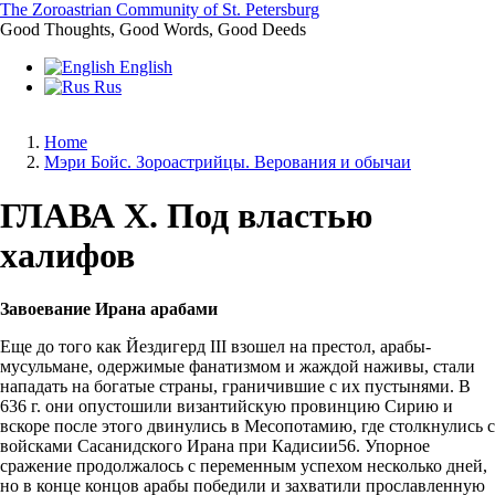
Skip
The Zoroastrian Community of St. Petersburg
to
Good Thoughts, Good Words, Good Deeds
main
English
content
Rus
Home
Мэри Бойс. Зороастрийцы. Верования и обычаи
Breadcrumb
ГЛАВА X. Под властью
халифов
Завоевание Ирана арабами
Еще до того как Йездигерд III взошел на престол, арабы-
мусульмане, одержимые фанатизмом и жаждой наживы, стали
нападать на богатые страны, граничившие с их пустынями. В
636 г. они опустошили византийскую провинцию Сирию и
вскоре после этого двинулись в Месопотамию, где столкнулись с
войсками Сасанидского Ирана при Кадисии56. Упорное
сражение продолжалось с переменным успехом несколько дней,
но в конце концов арабы победили и захватили прославленную