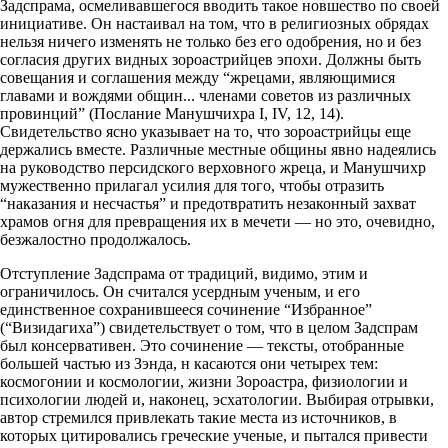
Задспрама, осмеливавшегося вводить такое новшество по своей
инициативе. Он настаивал на том, что в религиозных обрядах
нельзя ничего изменять не только без его одобрения, но и без
согласия других видных зороастрийцев эпохи. Должны быть
совещания и соглашения между “жрецами, являющимися
главами и вождями общин... членами советов из различных
провинций” (Послание Манушчихра I, IV, 12, 14).
Свидетельство ясно указывает на то, что зороастрийцы еще
держались вместе. Различные местные общины явно надеялись
на руководство персидского верховного жреца, и Манушчихр
мужественно прилагал усилия для того, чтобы отразить
“наказания и несчастья” и предотвратить незаконный захват
храмов огня для превращения их в мечети — но это, очевидно,
безжалостно продолжалось.
Отступление Задспрама от традиций, видимо, этим и
ограничилось. Он считался усердным ученым, и его
единственное сохранившееся сочинение “Избранное”
(“Визидагиха”) свидетельствует о том, что в целом Задспрам
был консервативен. Это сочинение — тексты, отобранные
большей частью из Зэнда, н касаются они четырех тем:
космогонии и космологии, жизни Зороастра, физиологии и
психологии людей и, наконец, эсхатологии. Выбирая отрывки,
автор стремился привлекать такие места из источников, в
которых цитировались греческие ученые, и пытался привести