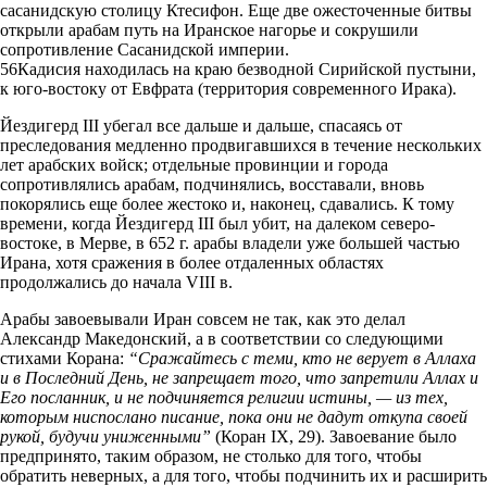
сасанидскую столицу Ктесифон. Еще две ожесточенные битвы
открыли арабам путь на Иранское нагорье и сокрушили
сопротивление Сасанидской империи.
56Кадисия находилась на краю безводной Сирийской пустыни,
к юго-востоку от Евфрата (территория современного Ирака).
Йездигерд III убегал все дальше и дальше, спасаясь от
преследования медленно продвигавшихся в течение нескольких
лет арабских войск; отдельные провинции и города
сопротивлялись арабам, подчинялись, восставали, вновь
покорялись еще более жестоко и, наконец, сдавались. К тому
времени, когда Йездигерд III был убит, на далеком северо-
востоке, в Мерве, в 652 г. арабы владели уже большей частью
Ирана, хотя сражения в более отдаленных областях
продолжались до начала VIII в.
Арабы завоевывали Иран совсем не так, как это делал
Александр Македонский, а в соответствии со следующими
стихами Корана:
“Сражайтесь с теми, кто не верует в Аллаха
и в Последний День, не запрещает того, что запретили Аллах и
Его посланник, и не подчиняется религии истины, — из тех,
которым ниспослано писание, пока они не дадут откупа своей
рукой, будучи униженными”
(Коран IX, 29). Завоевание было
предпринято, таким образом, не столько для того, чтобы
обратить неверных, а для того, чтобы подчинить их и расширить