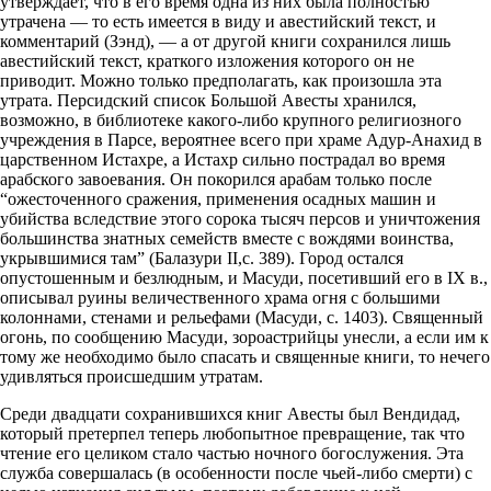
утверждает, что в его время одна из них была полностью
утрачена — то есть имеется в виду и авестийский текст, и
комментарий (Зэнд), — а от другой книги сохранился лишь
авестийский текст, краткого изложения которого он не
приводит. Можно только предполагать, как произошла эта
утрата. Персидский список Большой Авесты хранился,
возможно, в библиотеке какого-либо крупного религиозного
учреждения в Парсе, вероятнее всего при храме Адур-Анахид в
царственном Истахре, а Истахр сильно пострадал во время
арабского завоевания. Он покорился арабам только после
“ожесточенного сражения, применения осадных машин и
убийства вследствие этого сорока тысяч персов и уничтожения
большинства знатных семейств вместе с вождями воинства,
укрывшимися там” (Балазури II,с. 389). Город остался
опустошенным и безлюдным, и Масуди, посетивший его в IX в.,
описывал руины величественного храма огня с большими
колоннами, стенами и рельефами (Масуди, с. 1403). Священный
огонь, по сообщению Масуди, зороастрийцы унесли, а если им к
тому же необходимо было спасать и священные книги, то нечего
удивляться происшедшим утратам.
Среди двадцати сохранившихся книг Авесты был Вендидад,
который претерпел теперь любопытное превращение, так что
чтение его целиком стало частью ночного богослужения. Эта
служба совершалась (в особенности после чьей-либо смерти) с