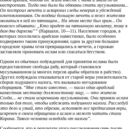
настроениях. Тогда они были бы обязаны стать мусульманами...
Он построил мечети и искоренил следы неверия и убеждений
огнепоклонников. Он воздвиг большую мечеть и велел жителям
молиться в ней по пятницам... На этом месте был храм... Он
повелел объявить: „Кто придет на пятничную молитву, тому я
дам два дирхема””
(Наршахи, 10—11). Население городов, в
которых поселились арабские наместники, было особенно
подвержено таким принуждениям; один за другим большие
городские храмы огня превращались в мечети, а горожан
заставляли принимать ислам или спасаться бегством.
Одним из обычных побуждений для принятия ислама было
предоставление свободы рабу, который становился
мусульманином (а многих персов арабы обратили в рабство).
Других побуждала отказываться от старой веры унизительность
сборов подушного налога, что вызывало негодование
сборщиков. “
Мне стало известно, — писал один арабский
наместник местному должностному лицу, — что жители
Согда.... не стали искренними мусульманами. Они приняли ислам
только для того, чтобы избежать подушного налога. Расследуй
это дело и узнай, кто обрезан, исполняет все предписания веры,
искренен в своем обращении в ислам и может читать стихи
Корана. Такого человека освободи от налога”
.
Сообщается, что в результате этого расследования семь тысяч