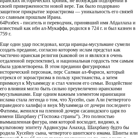
иранских исторических хроник, не возбуждая подозрений в
своей приверженности новой вере. Так было подорвано
защитное прикрытие зороастризма — уникальность его связей
со славным прошлым Ирана.
64Розбех - писатель и переводчик, принявший имя Абдаллаха и
известный как ибн ал-Мукаффа, родился в 724 г. и был казнен в
759 г.
Еще один удар последовал, когда иранцы-мусульмане сумели
создать предание, согласно которому ислам предстал как
частично иранская религия (каковой он и являлся в очень
отдаленной перспективе), и национальная гордость тем самым
была удовлетворена. В этом предании фигурировал
исторический персонаж, перс Салман ал-Фариси, который
отрекся от зороастризма в пользу христианства, а затем
примкнул к Мухаммеду и стал членом его семьи. Воздействие
его влияния могло быть сильно преувеличено иранскими
мусульманами. Еще одним важным элементом иранизации
ислама стала легенда о том, что Хусейн, сын Али (четвертого
праведного халифа) и внук Мухаммеда от дочери последнего
Фатимы, женился на пленной дочери сасанидского царя по
имени Шахрбану (“Госпожа страны”). Это полностью
вымышленная фигура, имя которой восходит, видимо, к
культовому эпитету Ардвисуры Анахид. Шахрбану будто бы
родила Хусейну сына, четвертого шиитского имама. Шииты или