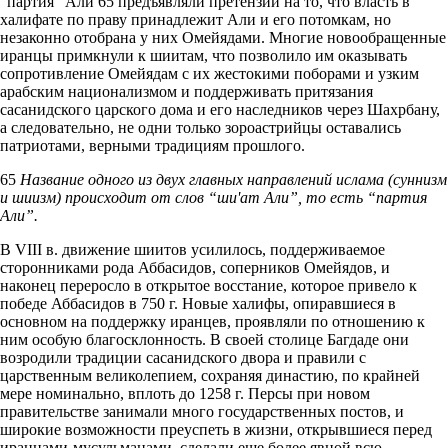
“партия” Али 65 предъявляли претензии на то, что власть в
халифате по праву принадлежит Али и его потомкам, но
незаконно отобрана у них Омейядами. Многие новообращенные
иранцы примкнули к шиитам, что позволило им оказывать
сопротивление Омейядам с их жестокими поборами и узким
арабским национализмом и поддерживать притязания
сасанидского царского дома и его наследников через Шахрбану,
а следовательно, не одни только зороастрийцы оставались
патриотами, верными традициям прошлого.
65
Название одного из двух главных направлений ислама (суннизм
и шиизм) происходит от слов “ши'ат Али”, то есть “партия
Али”.
В VIII в. движение шиитов усилилось, поддерживаемое
сторонниками рода Аббасидов, соперников Омейядов, и
наконец переросло в открытое восстание, которое привело к
победе Аббасидов в 750 г. Новые халифы, опиравшиеся в
основном на поддержку иранцев, проявляли по отношению к
ним особую благосклонность. В своей столице Багдаде они
возродили традиции сасанидского двора и правили с
царственным великолепием, сохраняя династию, по крайней
мере номинально, вплоть до 1258 г. Персы при новом
правительстве занимали много государственных постов, и
широкие возможности преуспеть в жизни, открывшиеся перед
иранцами-мусульманами, сделали еще более явной всю