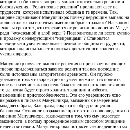
котором разбираются вопросы мирян относительно религии и
богослужения. “Религиозные решения” проливают свет на
трудности, которые испытывала община в те времена. Так,
миряне спрашивают Манушчихра: почему верующим выпало на
долю столько зла и почему именно добрые страдают? Насколько
тяжелы грехи тех, кто отрекается от религии поклонения Мазде
ради “чужеземной и злой веры”? Позволительно ли вести куплю
и продажу с неверующими “неиранцами”? Становятся
очевидными увеличивающаяся бедность общины и трудности,
которые она испытывает в поисках достаточного количества
ученых жрецов.
Манушчихр поучает, выносит решения и призывает верующих
твердо придерживаться законов религии так как последние
были истолкованы авторитетами древности. Он глубоко
убежден в том, что зороастризм сумеет выжить и исполнить
свое назначение как носитель божественного откровения лишь
тогда, когда будет строго хранить традиции и избегать
изменений и приспособленчества. Эта его уверенность ясно
выражена в письмах Манушчихра, вызванных намерением
младшего брата, Задспрама, сократить обряд очищения-
барашном. Основное возражение против этого нововведения по
мнению Манушчихра, заключается в том, что ему недостает
законности, а потому проведенное новым способом очищение
недействительно. Манушчихр был потрясен самонадеянностью