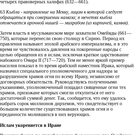
четырех правоверных халифах (632—661).
63
Кыбла - направление на Мекку, лицом к которой следует
обращаться при совершении намаза; в мечетях кыбла
отмечается арочной нишей — михрабом (из кирпичей, камня)
.
Затем власть в мусульманском мире захватили Омейяды (661—
750), которые перенесли свою столицу в Сирию. Период их
правления называют эпохой арабского империализма, и в это
время не чувствовалось давления на покоренные народы с
целью обращения их в ислам, исключая краткое царствование
набожного Омара II (717—720). Тем не менее яркий пример
насилия показал в то время арабский наместник Ирака, который
назначил специального уполномоченного для надзора за
разрушением храмов огня по всему Ирану, независимо от
договорных обязательств. Руководствуясь полученными
указаниями, уполномоченный пощадил священные огни тех
храмов, прихожане которых смогли откупиться от него
достаточной суммой денег. Так, сообщается, что ему удалось
набрать сорок миллионов дирхемов, что свидетельствует о
большом количестве существовавших храмов огня и о
преданности молившихся в них верующих.
Ислам укореняется в Иране