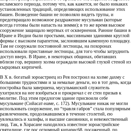
исламского периода, потому что, как кажется, не было никаких
установленных традиций, определяющих использование этих
башен. Возведение башни не позволяло видеть трупы, и
предотвращало возможное раздражение мусульман (которые
всегда готовы были напасть на зимми); в то же время высокое
сооружение защищало мертвых от осквернения. Ранние башни в
Иране и Индии были простыми, массивными зданиями круглой
формы с высоким парапетом, заслонявшим каменную площадку.
Там не сооружали постоянной лестницы, на похоронах
использовали приставные лестницы, для того чтобы затруднить
доступ вверх. В Иране, в некоторых общинах, обитавших
вблизи гор, вершину холма ограждали высокой глухой стеной из
сырцовых кирпичей.
В Х в. богатый зороастриец из Рея построил на холме дахму с
большими трудностями и за немалые деньги, но в тот день, когда
постройка была завершена, мусульманский служитель
ухитрился на нее взобраться и прокричал с ее стен призыв к
молитве. Под этим предлогом здание присвоили себе
мусульмане (Сийасат-наме, с. 172). Мусульмане никак не могли
использовать сооружение, но “травля габров” стала популярным
развлечением, продолжавшимся в течение столетий, ею
увлекались и халифы, и высшие сановники, и невежественный
люд. Так, в Хорасане находилось известное зороастрийское
святилище, где рос огромный кипарис68, посаженный, по