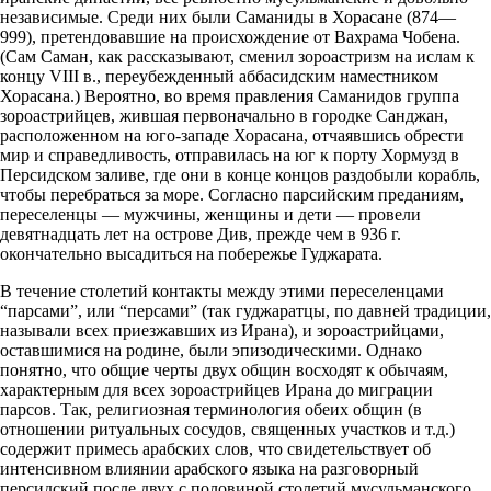
независимые. Среди них были Саманиды в Хорасане (874—
999), претендовавшие на происхождение от Вахрама Чобена.
(Сам Саман, как рассказывают, сменил зороастризм на ислам к
концу VIII в., переубежденный аббасидским наместником
Хорасана.) Вероятно, во время правления Саманидов группа
зороастрийцев, жившая первоначально в городке Санджан,
расположенном на юго-западе Хорасана, отчаявшись обрести
мир и справедливость, отправилась на юг к порту Хормузд в
Персидском заливе, где они в конце концов раздобыли корабль,
чтобы перебраться за море. Согласно парсийским преданиям,
переселенцы — мужчины, женщины и дети — провели
девятнадцать лет на острове Див, прежде чем в 936 г.
окончательно высадиться на побережье Гуджарата.
В течение столетий контакты между этими переселенцами
“парсами”, или “персами” (так гуджаратцы, по давней традиции,
называли всех приезжавших из Ирана), и зороастрийцами,
оставшимися на родине, были эпизодическими. Однако
понятно, что общие черты двух общин восходят к обычаям,
характерным для всех зороастрийцев Ирана до миграции
парсов. Так, религиозная терминология обеих общин (в
отношении ритуальных сосудов, священных участков и т.д.)
содержит примесь арабских слов, что свидетельствует об
интенсивном влиянии арабского языка нa разговорный
персидский после двух с половиной столетий мусульманского