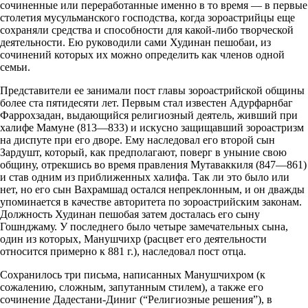
сочиненные или переработанные именно в то время — в первые
столетия мусульманского господства, когда зороастрийцы еще
сохраняли средства и способности для какой-либо творческой
деятельности. Ею руководили сами Худинан пешобаи, из
сочинений которых их можно определить как членов одной
семьи.
Представители ее занимали пост главы зороастрийской общины
более ста пятидесяти лет. Первым стал известен Адурфарнбаг
Фаррохзадан, выдающийся религиозный деятель, живший при
халифе Мамуне (813—833) и искусно защищавший зороастризм
на диспуте при его дворе. Ему наследовал его второй сын
Зардушт, который, как предполагают, поверг в уныние свою
общину, отрекшись во время правления Мутаваккиля (847—861)
и став одним из приближенных халифа. Так ли это было или
нет, но его сын Вахрамшад остался непреклонным, и он дважды
упоминается в качестве авторитета по зороастрийским законам.
Должность Худинан пешобая затем досталась его сыну
Гошнджаму. У последнего было четыре замечательных сына,
один из которых, Манушчихр (расцвет его деятельности
относится примерно к 881 г.), наследовал пост отца.
Сохранилось три письма, написанных Манушчихром (к
сожалению, сложным, запутанным стилем), а также его
сочинение Дадестани-Диниг (“Религиозные решения”), в