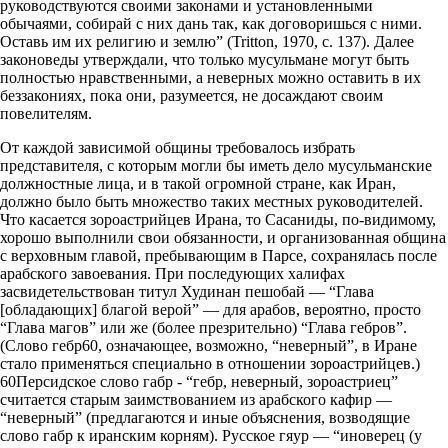
руководствуются своими законами и установленными
обычаями, собирай с них дань так, как договоришься с ними.
Оставь им их религию и землю” (Tritton, 1970, с. 137). Далее
законоведы утверждали, что только мусульмане могут быть
полностью нравственными, а неверных можно оставить в их
беззакониях, пока они, разумеется, не досаждают своим
повелителям.
От каждой зависимой общины требовалось избрать
представителя, с которым могли бы иметь дело мусульманские
должностные лица, и в такой огромной стране, как Иран,
должно было быть множество таких местных руководителей.
Что касается зороастрийцев Ирана, то Сасаниды, по-видимому,
хорошо выполнили свои обязанности, и организованная община
с верховным главой, пребывающим в Парсе, сохранялась после
арабского завоевания. При последующих халифах
засвидетельствован титул Худинан пешобай — “Глава
[обладающих] благой верой” — для арабов, вероятно, просто
“Глава магов” или же (более презрительно) “Глава гебров”.
(Слово гебр60, означающее, возможно, “неверный”, в Иране
стало применяться специально в отношении зороастрийцев.)
60Персидское слово габр - “гебр, неверный, зороастриец”
считается старым заимствованием из арабского кафир —
“неверный” (предлагаются и иные объяснения, возводящие
слово габр к иранским корням). Русское гяур — “иноверец (у