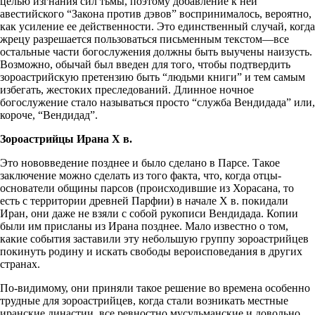
целью изгнания сил тьмы, поэтому добавление к ней
авестийского “Закона против дэвов” воспринималось, вероятно,
как усиление ее действенности. Это единственный случай, когда
жрецу разрешается пользоваться письменным текстом—все
остальные части богослужения должны быть выучены наизусть.
Возможно, обычай был введен для того, чтобы подтвердить
зороастрийскую претензию быть “людьми книги” и тем самым
избегать, жестоких преследований. Длинное ночное
богослужение стало называться просто “служба Вендидада” или,
короче, “Вендидад”.
Зороастрийцы Ирана Х в.
Это нововведение позднее и было сделано в Парсе. Такое
заключение можно сделать из того факта, что, когда отцы-
основатели общины парсов (происходившие из Хорасана, то
есть с территории древней Парфии) в начале Х в. покидали
Иран, они даже не взяли с собой рукописи Вендидада. Копии
были им присланы из Ирана позднее. Мало известно о том,
какие события заставили эту небольшую группу зороастрийцев
покинуть родину и искать свободы вероисповедания в других
странах.
По-видимому, они приняли такое решение во времена особенно
трудные для зороастрийцев, когда стали возникать местные
иранские династии, все ревностно мусульманские и довольно