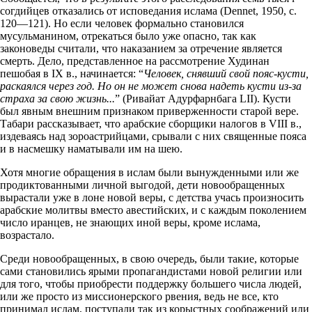
согдийцев отказались от исповедания ислама (Dennet, 1950, с.
120—121). Но если человек формально становился
мусульманином, отрекаться было уже опасно, так как
законоведы считали, что наказанием за отречение является
смерть. Дело, представленное на рассмотрение Худинан
пешобая в IX в., начинается: “
Человек, снявший свой пояс-кусти,
раскаялся через год. Но он не может снова надеть кусти из-за
страха за свою жизнь...
” (Ривайат Адурфарнбага LII). Кусти
был явным внешним признаком приверженности старой вере.
Табари рассказывает, что арабские сборщики налогов в VIII в.,
издеваясь над зороастрийцами, срывали с них священные пояса
и в насмешку наматывали им на шею.
Хотя многие обращения в ислам были вынужденными или же
продиктованными личной выгодой, дети новообращенных
вырастали уже в лоне новой веры, с детства учась произносить
арабские молитвы вместо авестийских, и с каждым поколением
число иранцев, не знающих иной веры, кроме ислама,
возрастало.
Среди новообращенных, в свою очередь, были такие, которые
сами становились ярыми пропагандистами новой религии или
для того, чтобы приобрести поддержку большего числа людей,
или же просто из миссионерского рвения, ведь не все, кто
принимал ислам, поступали так из корыстных соображений или