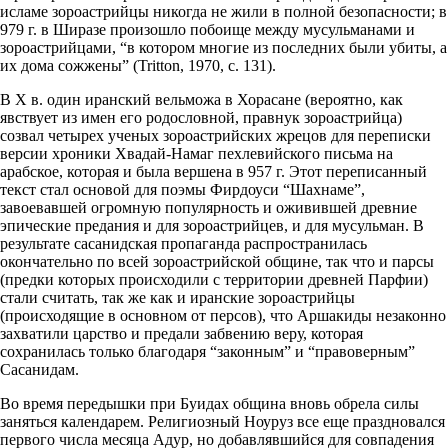
исламе зороастрийцы никогда не жили в полной безопасности; в
979 г. в Ширазе произошло побоище между мусульманами и
зороастрийцами, “в котором многие из последних были убиты, а
их дома сожжены” (Tritton, 1970, с. 131).
В X в. один иранский вельможа в Хорасане (вероятно, как
явствует из имен его родословной, правнук зороастрийца)
созвал четырех ученых зороастрийских жрецов для переписки
версии хроники Хвадай-Намаг пехлевийского письма на
арабское, которая и была вершена в 957 г. Этот переписанный
текст стал основой для поэмы Фирдоуси “Шахнаме”,
завоевавшей огромную популярность и оживившей древние
эпические предания и для зороастрийцев, и для мусульман. В
результате сасанидская пропаганда распространилась
окончательно по всей зороастрийской общине, так что и парсы
(предки которых происходили с территории древней Парфии)
стали считать, так же как и иранские зороастрийцы
(происходящие в основном от персов), что Аршакиды незаконно
захватили царство и предали забвению веру, которая
сохранилась только благодаря “законным” и “правоверным”
Сасанидам.
Во время передышки при Буидах община вновь обрела силы
заняться календарем. Религиозный Ноуруз все еще праздновался
первого числа месяца Адур, но добавлявшийся для совпадения