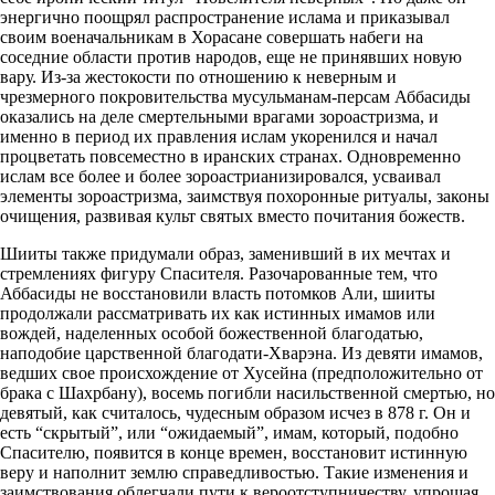
энергично поощрял распространение ислама и приказывал
своим военачальникам в Хорасане совершать набеги на
соседние области против народов, еще не принявших новую
вару. Из-за жестокости по отношению к неверным и
чрезмерного покровительства мусульманам-персам Аббасиды
оказались на деле смертельными врагами зороастризма, и
именно в период их правления ислам укоренился и начал
процветать повсеместно в иранских странах. Одновременно
ислам все более и более зороастрианизировался, усваивал
элементы зороастризма, заимствуя похоронные ритуалы, законы
очищения, развивая культ святых вместо почитания божеств.
Шииты также придумали образ, заменивший в их мечтах и
стремлениях фигуру Спасителя. Разочарованные тем, что
Аббасиды не восстановили власть потомков Али, шииты
продолжали рассматривать их как истинных имамов или
вождей, наделенных особой божественной благодатью,
наподобие царственной благодати-Хварэна. Из девяти имамов,
ведших свое происхождение от Хусейна (предположительно от
брака с Шахрбану), восемь погибли насильственной смертью, но
девятый, как считалось, чудесным образом исчез в 878 г. Он и
есть “скрытый”, или “ожидаемый”, имам, который, подобно
Спасителю, появится в конце времен, восстановит истинную
веру и наполнит землю справедливостью. Такие изменения и
заимствования облегчали пути к вероотступничеству, упрощая