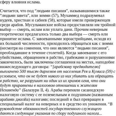
сферу влияния ислама.
Считается, что под “людьми писания”, называвшимися также
“людьми завета”, или зимми (57), Мухаммед подразумевал
иудеев, христиан и сабиев (58), которые имели приверженцев
среди арабов. Мусульманские войска предоставляли им тройной
выбор — смерть, ислам или уплата дани. Прочим неверным
теоретически предлагалось только два выбора — смерть или
принятие ислама. С завоеванными зороастрийцами, исходя из
их большой численности, приходилось обращаться как с зимми
(несмотря на сомнения, что они являются “людьми писания”,
преобладавшие в течение столетий). Когда завоевание с его
убийствами, обращением в рабство, грабежами и разрушениями
закончилось, были заключены соглашения на местах, наподобие
нижеследующего договора:
“[арабскому предводителю]
выплачено 500 тысяч дирхемов от населения Рея и Кумиса (59) с
условием, что он не будет никого из них убивать или обращать
в рабство, не разрушит ни один из их храмов огня, что они
будут приравнены в налоговом отношении к жителям
Нехавенда”
(Балазури II, 4). Арабы переняли сасанидскую
налоговую систему с ее поземельным и подушным (названным
арабами джизйа) налогами; последний и был превращен в
специальный налог на неверных и в средство их унижения. “
В
руководстве обязанностей государственного служащего
даются следующие указания по сбору подушного налога...