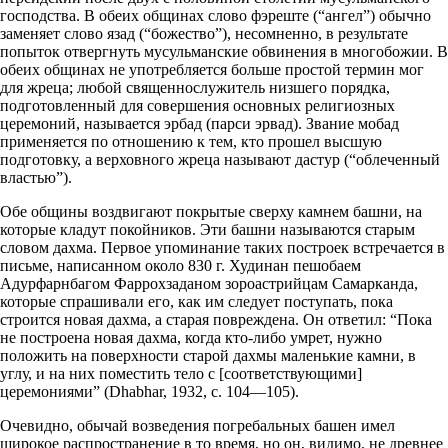
господства. В обеих общинах слово фэреште (“ангел”) обычно
заменяет слово язад (“божество”), несомненно, в результате
попыток отвергнуть мусульманские обвинения в многобожии. В
обеих общинах не употребляется больше простой термин мог
для жреца; любой священнослужитель низшего порядка,
подготовленный для совершения основных религиозных
церемоний, называется эрбад (парси эрвад). Звание мобад
применяется по отношению к тем, кто прошел высшую
подготовку, а верховного жреца называют дастур (“облеченный
властью”).
Обе общины воздвигают покрытые сверху камнем башни, на
которые кладут покойников. Эти башни называются старым
словом дахма. Первое упоминание таких построек встречается в
письме, написанном около 830 г. Худинан пешобаем
Адурфарнбагом Фаррохзаданом зороастрийцам Самарканда,
которые спрашивали его, как им следует поступать, пока
строится новая дахма, а старая повреждена. Он ответил: “Пока
не построена новая дахма, когда кто-либо умрет, нужно
положить на поверхности старой дахмы маленькие камни, в
углу, и на них поместить тело с [соответствующими]
церемониями” (Dhabhar, 1932, с. 104—105).
Очевидно, обычай возведения погребальных башен имел
широкое распространение в то время, но он, видимо, не древнее