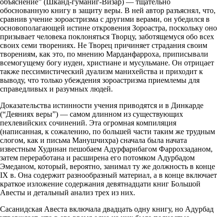
объяснение” (Шканд-гуманиг-Визар) — тщательно
обоснованную книгу в защиту веры. В ней автор разъяснял, что,
сравнив учение зороастризма с другими верами, он убедился в
основополагающей истине откровения Зороастра, поскольку оно
призывает человека поклоняться Творцу, заботящемуся обо всех
своих семи творениях. Не Творец причиняет страдания своим
творениям, как это, по мнению Марданфарроха, приписывали
всемогущему богу иудеи, христиане и мусульмане. Он отрицает
также пессимистический дуализм манихейства и приходит к
выводу, что только убеждения зороастризма приемлемы для
справедливых и разумных людей.
Доказательства истинности учения приводятся и в Динкарде
(“Деяниях веры”) — самом длинном из существующих
пехлевийских сочинений. Эта огромная компиляция
(написанная, к сожалению, по большей части таким же трудным
слогом, как и письма Манушчихра) сначала была начата
известным Худинан пешобаем Адурфарнбагом Фаррохзаданом,
затем переработана и расширена его потомком Адурбадом
Эмеданом, который, вероятно, занимал ту же должность в конце
IX в. Она содержит разнообразный материал, а в конце включает
краткое изложение содержания девятнадцати книг Большой
Авесты и детальный анализ трех из них.
Сасанидская Авеста включала двадцать одну книгу, но Адурбад