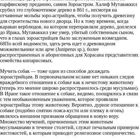
парфянскому преданию, самим Зороастром. Халиф Мутаваккил
срубил это глубокочтимое дерево в 861 г., несмотря на
отчаянные мольбы зоро-астрийцев, чтобы получить древесину
для строительства нового дворца. Но к тому времени, когда
караван верблюдов, на котором переправляли дерево, доплелся
до Ирака, Мутаваккил уже умер, убитый собственным сыном,
что в глазах зороастрийцев было заслуженным возмездием.
68По всей видимости, здесь речь идет о древовидном
можжевельнике или арче (Juniperus sp.), более
распространенных и аборигенных для Хорасана представителях
семейства кипарисовых.
Мучить собак — тоже один из способов досаждать
зороастрийцам. В первоначальном исламе нет никаких следов
враждебного отношения к собаке как к нечистому животному
(теперь это мнение широко распространилось среди мусульман).
В Иране такое отношение к собаке, видимо, поощрялось в связи
с тем необыкновенным уважением, которое проявляли
зороастрийцы этому животному. Вероятно, дурное отношение к
собаке (подобно снятию пояса-кусти или плевку в огонь)
являлось внешним признаком обращения в новую веру.
Множество мучений, причиненных этим животным
мусульманами в течение столетий, служат печальным примером
жестокостей, к которым приводит религиозное соперничество.