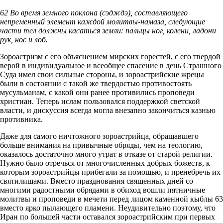
62 Во время земного поклона (сэдждэ), составляющего
непременный элемент каждой молитвы-намаза, следующие
части тел должны касаться земли: пальцы ног, колени, ладони
рук, нос и лоб.
Зороастризм с его объяснением мирских горестей, с его твердой
верой в индивидуальное и всеобщее спасение в день Страшного
Суда имел свои сильные стороны, и зороастрийские жрецы
были в состоянии с такой же твердостью противостоять
мусульманам, с какой они ранее противились проповеди
христиан. Теперь ислам пользовался поддержкой светской
власти, и дискуссия всегда могла внезапно закончиться казнью
противника.
Даже для самого ничтожного зороастрийца, обращавшего
больше внимания на привычные обряды, чем на теологию,
оказалось достаточно много утрат в отказе от старой религии.
Нужно было отречься от многочисленных добрых божеств, к
которым зороастрийцы прибегали за помощью, и пренебречь их
святилищами. Вместо празднования священных дней со
многими радостными обрядами в обиход вошли пятничные
молитвы и проповеди в мечети перед лицом каменной кыблы 63
вместо ярко пылающего пламени. Неудивительно поэтому, что
Иран по большей части оставался зороастрийским при первых