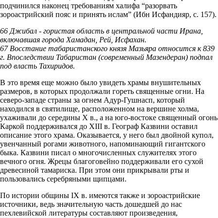
подчинился наконец требованиям халифа “разорвать
зороастрийский пояс и принять ислам” (Ибн Исфандияр, с. 157).
66 Джибал - гористая область в центральной части Ирана,
включавшая города Хамадан, Рей, Исфахан.
67 Восстание табаристанского князя Мазьяра относится к 839
г. Впоследствии Табаристан (современный Мазендеран) подпал
под власть Тахиридов.
В это время еще можно было увидеть храмы внушительных
размеров, в которых продолжали гореть священные огни. На
северо-западе страны за огнем Адур-Гушнасп, который
находился в святилище, расположенном на вершине холма,
ухаживали до середины Х в., а на юго-востоке священный огонь
Каркой поддерживался до XIII в. Географ Казвини оставил
описание этого храма. Оказывается, у него был двойной купол,
увенчанный рогами животного, напоминающий гигантского
быка. Казвини писал о многочисленных служителях этого
вечного огня. Жрецы благоговейно поддерживали его сухой
древесиной тамариска. При этом они прикрывали рты и
пользовались серебряными щипцами.
По истории общины IX в. имеются также и зороастрийские
источники, ведь значительную часть дошедшей до нас
пехлевийской литературы составляют произведения,