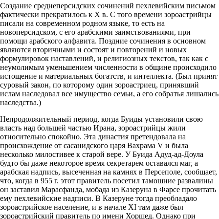
Создание среднеперсидских сочинений пехлевийским письмом
фактически прекратилось к Х в. С того времени зороастрийцы
писали на современном родном языке, то есть на
новоперсидском, с его арабскими заимствованиями, при
помощи арабского алфавита. Поздние сочинения в основном
являются вторичными и состоят и повторений и новых
формулировок наставлений, и религиозных текстов, так как с
неумолимым уменьшением численности в общине происходило
истощение и материальных богатств, и интеллекта. (Был принят
суровый закон, по которому один зороастриец, принявший
ислам наследовал все имущество семьи, а его собратья лишались
наследства.)
Непродолжительный период, когда Буиды установили свою
власть над большей частью Ирана, зороастрийцы жили
относительно спокойно. Эта династия претендовала на
происхождение от сасанидского царя Вахрама V и была
несколько милостивее к старой вере. У Буида Адуд-ад-Доула
будто бы даже некоторое время секретарем оставался маг, а
арабская надпись, высеченная на камнях в Персеполе, сообщает,
что, когда в 955 г. этот правитель посетил тамошние развалины
он заставил Марасфанда, мобада из Казеруна в Фарсе прочитать
ему пехлевийские надписи. В Казеруне тогда преобладало
зороастрийское население, и в начале XI там даже был
зороастрийский правитель по имени Хоршед. Однако при