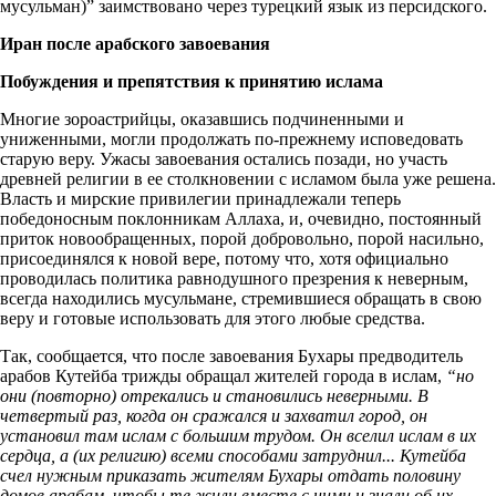
мусульман)” заимствовано через турецкий язык из персидского.
Иран после арабского завоевания
Побуждения и препятствия к принятию ислама
Многие зороастрийцы, оказавшись подчиненными и
униженными, могли продолжать по-прежнему исповедовать
старую веру. Ужасы завоевания остались позади, но участь
древней религии в ее столкновении с исламом была уже решена.
Власть и мирские привилегии принадлежали теперь
победоносным поклонникам Аллаха, и, очевидно, постоянный
приток новообращенных, порой добровольно, порой насильно,
присоединялся к новой вере, потому что, хотя официально
проводилась политика равнодушного презрения к неверным,
всегда находились мусульмане, стремившиеся обращать в свою
веру и готовые использовать для этого любые средства.
Так, сообщается, что после завоевания Бухары предводитель
арабов Кутейба трижды обращал жителей города в ислам,
“но
они (повторно) отрекались и становились неверными. В
четвертый раз, когда он сражался и захватил город, он
установил там ислам с большим трудом. Он вселил ислам в их
сердца, а (их религию) всеми способами затруднил... Кутейба
счел нужным приказать жителям Бухары отдать половину
домов арабам, чтобы те жили вместе с ними и знали об их