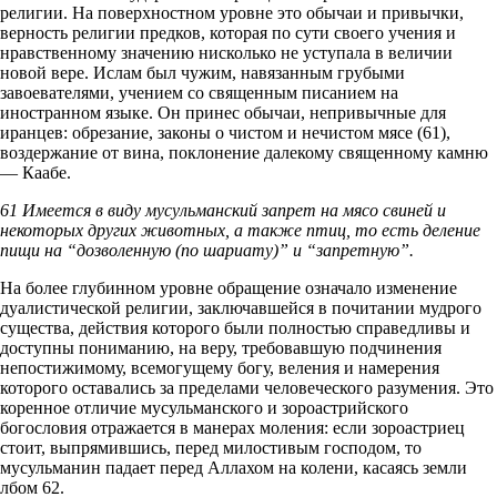
религии. На поверхностном уровне это обычаи и привычки,
верность религии предков, которая по сути своего учения и
нравственному значению нисколько не уступала в величии
новой вере. Ислам был чужим, навязанным грубыми
завоевателями, учением со священным писанием на
иностранном языке. Он принес обычаи, непривычные для
иранцев: обрезание, законы о чистом и нечистом мясе (61),
воздержание от вина, поклонение далекому священному камню
— Каабе.
61 Имеется в виду мусульманский запрет на мясо свиней и
некоторых других животных, а также птиц, то есть деление
пищи на “дозволенную (по шариату)” и “запретную”.
На более глубинном уровне обращение означало изменение
дуалистической религии, заключавшейся в почитании мудрого
существа, действия которого были полностью справедливы и
доступны пониманию, на веру, требовавшую подчинения
непостижимому, всемогущему богу, веления и намерения
которого оставались за пределами человеческого разумения. Это
коренное отличие мусульманского и зороастрийского
богословия отражается в манерах моления: если зороастриец
стоит, выпрямившись, перед милостивым господом, то
мусульманин падает перед Аллахом на колени, касаясь земли
лбом 62.