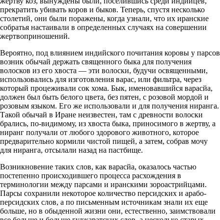
жертву коз, вынуждены были, поселившись среди индийцев,
прекратить убивать коров и быков. Теперь, спустя несколько
столетий, они были поражены, когда узнали, что их иранские
собратья настаивали в определенных случаях на совершении
жертвоприношений.
Вероятно, под влиянием индийского почитания коровы у парсов
возник обычай держать священного быка для получения
волосков из его хвоста — эти волоски, будучи освященными,
использовались для изготовления варас, или фильтра, через
который процеживали сок хома. Бык, именовавшийся варасйа,
должен был быть белого цвета, без пятен, с розовой мордой и
розовым языком. Его же использовали и для получения ниранга.
Такой обычай в Иране неизвестен, там с древности волоски
брались, по-видимому, из хвоста быка, приносимого в жертву, а
ниранг получали от любого здорового животного, которое
предварительно кормили чистой пищей, а затем, собрав мочу
для ниранга, отсылали назад на пастбище.
Возникновение таких слов, как варасйа, оказалось частью
постепенно происходившего процесса расхождения в
терминологии между парсами и иранскими зороастрийцами.
Парсы сохранили некоторое количество персидских и арабо-
персидских слов, а по письменным источникам знали их еще
больше, но в обыденной жизни они, естественно, заимствовали
все больше и больше гуджаратских слов, а несколько старых