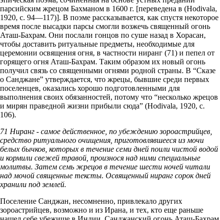
парсийским жрецом Бахманом в 1600 г. [переведена в (Hodivala,
1920, с. 94—117)]. В поэме рассказывается, как спустя некоторое
время после высадки парсы смогли возжечь священный огонь
Аташ-Бахрам. Они послали гонцов по суше назад в Хорасан,
чтобы доставить ритуальные предметы, необходимые для
церемонии освящения огня, в частности ниранг (71) и пепел от
горящего огня Аташ-Бахрам. Таким образом их новый огонь
получил связь со священными огнями родной страны. В “Сказе
о Санджане” утверждается, что жрецы, бывшие среди первых
поселенцев, оказались хорошо подготовленными для
выполнения своих обязанностей, потому что “несколько жрецов
и мирян праведной жизни прибыли сюда” (Hodivala, 1920, с.
106).
71 Ниранг - самое действенное, по убеждению зороастрийцев,
средство ритуального очищения, приготовлявшееся из мочи
белых бычков, которых в течение семи дней поили чистой водой
и кормили свежей травой, произнося над ними специальные
молитвы. Затем семь жрецов в течение шести ночей читали
над мочой священные тексты. Освященный ниранг сорок дней
хранили под землей.
Поселение Санджан, несомненно, привлекало других
зороастрийцев, возможно и из Ирана, и тех, кто еще раньше
нашел себе убежище в Индии. Санджанский огонь Аташ-Бахрам