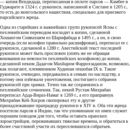
— копия Вендидада, переписанная в оплоте парсов — Камбее в
Гуджарате в 1324 г. с рукописи, написанной в Систане в 1205 г.,
то есть до монгольского нашествия, специально для приезжего
парсийского жреца.
Одна из старейших и важнейших групп рукописей Ясны с
пехлевийским переводом восходит к копии, сделанной
Хошангом Сиявахшем из Шарифабада в 1495 г., а он, в свою
очередь (если колофон правильно расшифрован), переписал ее с
рукописи, сделанной в 1280 г. Авестийский текст последней
рукописи может быть прослежен (опять же не обращая
внимания на неясности пехлевийских колофонов) до копии,
сделанной неким Дадагом Махйаром Фаррохзаданом, возможно,
как полагают, племянником Худинан пешобая IX в. Такие
рукописи, очевидно, передавались в семьях по наследству, а
потому они избежали уничтожения, постигшего собрания
рукописей при храмах. Точно так же сохранялись и
пехлевийские сочинения. Так, некий Рустам Михрабан
переписал Арда-Вираз-Намаг в 1269 г., а его праправнук
Михрабан Кей-Хосров скопировал эту и другие
принадлежавшие прапрадеду рукописи в XIV в. Оба эти жреца
посетили парсов в Индии, так что упоминание их имен служит
хорошим поводом для того, чтобы оставить иранских
зороастрийцев, переживавших тяжелые времена, и обратиться к
более счастливой участи их переселившихся собратьев.