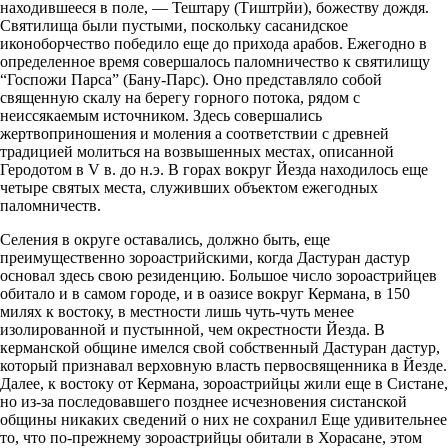
находившееся в поле, — Тештару (Тиштрйи), божеству дождя.
Святилища были пустыми, поскольку сасанидское
иконоборчество победило еще до прихода арабов. Ежегодно в
определенное время совершалось паломничество к святилищу
“Госпожи Парса” (Бану-Парс). Оно представляло собой
священную скалу на берегу горного потока, рядом с
неиссякаемым источником. Здесь совершались
жертвоприношения и моления а соответствии с древней
традицией молиться на возвышенных местах, описанной
Геродотом в V в. до н.э. В горах вокруг Йезда находилось еще
четыре святых места, служивших объектом ежегодных
паломничеств.
Селения в округе оставались, должно быть, еще
преимущественно зороастрийскими, когда Дастуран дастур
основал здесь свою резиденцию. Большое число зороастрийцев
обитало и в самом городе, и в оазисе вокруг Кермана, в 150
милях к востоку, в местности лишь чуть-чуть менее
изолированной и пустынной, чем окрестности Йезда. В
керманской общине имелся свой собственный Дастуран дастур,
который признавал верховную власть первосвященника в Йезде.
Далее, к востоку от Кермана, зороастрийцы жили еще в Систане,
но из-за последовавшего позднее исчезновения систанской
общины никаких сведений о них не сохранил Еще удивительнее
то, что по-прежнему зороастрийцы обитали в Хорасане, этом