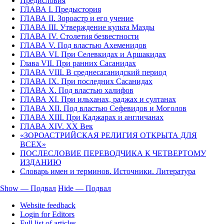
Предисловия
ГЛАВА I. Предыстория
ГЛАВА II. Зороастр и его учение
ГЛАВА III. Утверждение культа Мазды
ГЛАВА IV. Столетия безвестности
ГЛАВА V. Под властью Ахеменидов
ГЛАВА VI. При Селевкидах и Аршакидах
Глава VII. При ранних Сасанидах
ГЛАВА VIII. В среднесасанидский период
ГЛАВА IX. При последних Сасанидах
ГЛАВА X. Под властью халифов
ГЛАВА XI. При ильханах, раджах и султанах
ГЛАВА XII. Под властью Сефевидов и Моголов
ГЛАВА XIII. При Каджарах и англичанах
ГЛАВА XIV. XX Век
«ЗОРОАСТРИЙСКАЯ РЕЛИГИЯ ОТКРЫТА ДЛЯ
ВСЕХ»
ПОСЛЕСЛОВИЕ ПЕРЕВОДЧИКА К ЧЕТВЕРТОМУ
ИЗДАНИЮ
Словарь имен и терминов. Источники. Литература
Show — Подвал
Hide — Подвал
Подвал
Website feedback
Login for Editors
Full list of articles