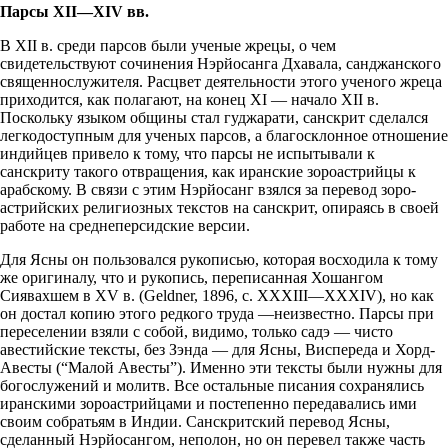
Парсы XII—XIV вв.
В XII в. среди парсов были ученые жрецы, о чем
свидетельствуют сочинения Нэрйосанга Дхавала, санджанского
священнослужителя. Расцвет деятельности этого ученого жреца
приходится, как полагают, на конец XI — начало XII в.
Поскольку языком общины стал гуджарати, санскрит сделался
легкодоступным для ученых парсов, а благосклонное отношение
индийцев привело к тому, что парсы не испытывали к
санскриту такого отвращения, как иранские зороастрийцы к
арабскому. В связи с этим Нэрйосанг взялся за перевод зоро-
астрийских религиозных текстов на санскрит, опираясь в своей
работе на среднеперсидские версии.
Для Ясны он пользовался рукописью, которая восходила к тому
же оригиналу, что и рукопись, переписанная Хошангом
Сиявахшем в XV в. (Geldner, 1896, с. XXXIII—XXXIV), но как
он достал копию этого редкого труда —неизвестно. Парсы при
переселении взяли с собой, видимо, только садэ — чисто
авестийские тексты, без Зэнда — для Ясны, Виспереда и Хорд-
Авесты (“Малой Авесты”). Именно эти тексты были нужны для
богослужений и молитв. Все остальные писания сохранялись
иранскими зороастрийцами и постепенно передавались ими
своим собратьям в Индии. Санскритский перевод Ясны,
сделанный Нэрйосангом, неполон, но он перевел также часть