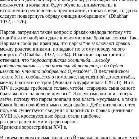
пояс-кусти, а когда они будут обучены, внимательны к
исполнению религиозных предписаний, стойки в вере, тогда их
следует подвергнуть обряду очищения-барашном” (Dhabhar
1932, с. 276).
Парсов, затруднял также вопрос о браках-хведода потому что
индийцы не одобряли даже кровокузенные брачные союзы. Так,
Нариман сообщал иранцам, что парсы “не заключают браков
между родственниками, но задают по этому поводу много
вопросов” (Dhabhar, 1932, с. 294). Иранские зороастрийцы
отвечали, что “
зороастрийская женитьба... между
родственниками — это похвальный поступок, и да будет
известно, что это одобряется Ормаздом”
. В пехлевийском
тексте XI в. сообщается о помолвке, нарушенной до женитьбы,
между братом и сестрой (Ривайат Адурфарнбага CXLIII). Но в
XIV в. жрецы требовали только, чтобы “старались сына одного
брата женить на дочери другого”. Это, указывали они, теперь
легче, потому что парсы подпали под власть мусульман, а такие
браки были излюбленными среди арабов. Действительно, с тех
пор, как существуют сведения о парсийских браках (начиная с
XVIII в.), кросскузенные браки стали наиболее
распространенными и среди парсов.
Иранские зороастрийцы XVI в.
В своем первом письме жрецы из Йезда жаловались парсам, что