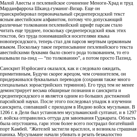
Малой Авесты и пехлевийское сочинение Меноги-Храд и труд
Марданфарроха Шканд-гуманиг-Визар. Еще он
транскрибировал первоначальный среднеперсидский текст
ясным авестийским алфавитом, потому что допускающий
различные толкования пехлевийский шрифт парсам стало
читать еще труднее, поскольку среднеперсидский язык этих
текстов, без труда понимавшийся носителями языка
новоперсидского, теперь стал для парсов мертвым церковным
языком. Поскольку такое переписывание пехлевийского текста
авестийскими буквами было своего рода толкованием, то его
называли па-зэнд — “по толкованию”, а потом просто Пазэнд.
Санскрит Нэрйосанга оказался, как и следовало ожидать,
примитивным, Будучи скорее жрецом, чем сочинителем, он
придерживался буквальных переводов (сохраняя также много
специальных зороастрийских терминов). Его труд тем не менее
демонстрирует весьма обширные познания и санскрита и
среднеперсидского и является одним из больших достижений
парсийской науки. После этого последовал упадок в изучении
санскрита, совпавший с приходом в Индию войск мусульман. В
1206 г. в Дели был установлен мусульманский султанат, и в 1297
г. войска отправились оттуда для завоевания Гуджарата. Область
была опустошена, гари этом более всего пострадал богатейший
порт Камбей. “Жителей застигли врасплох, и возникла страшная
паника. Мусульмане начали убивать и резать безжалостно