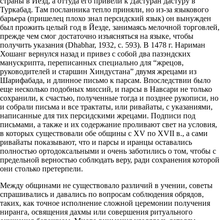
страны в Йезд, а оттуда его привели к Дастуран дастуру в
Туркабад. Там посланника тепло приняли, но из-за языкового
барьера (пришелец плохо знал персидский язык) он вынужден
был прожить целый год в Йезде, занимаясь мелочной торговлей,
прежде чем смог достаточно изъясняться на языке, чтобы
получить указания (Dhabhar, 1932, с. 593). В 1478 г. Нариман
Хошанг вернулся назад и привез с собой два пазэндских
манускрипта, переписанных специально для “жрецов,
руководителей и старшин Хиндустана” двумя жрецами из
Шарифабада, и длинное письмо к парсам. Впоследствии было
еще несколько подобных миссий, и парсы в Навсари не только
сохранили, к счастью, полученные тогда и позднее рукописи, но
и собрали письма и все трактаты, или ривайаты, с указаниями,
написанные для тих персидскими жрецами. Подписи под
письмами, а также и их содержание проливают свет на условия,
в которых существовали обе общины с XV по XVII в., а сами
ривайаты показывают, что и парсы и иранцы оставались
полностью ортодоксальными и очень заботились о том, чтобы с
предельной верностью соблюдать веру, ради сохранения которой
они столько претерпели.
Между общинами не существовало различий в учении, советы
спрашивались и давались по вопросам соблюдения обрядов,
таких, как точное исполнение сложной церемонии получения
ниранга, освящения дахмы или совершения ритуального