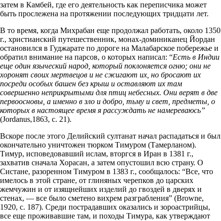
затем в Камбей, где его деятельность как переписчика может
быть прослежена на протяжении последующих тридцати лет.
В то время, когда Михрабан еще продолжал работать, около 1350
г., христианский путешественник, монах-доминиканец Йордан
остановился в Гуджарате по дороге на Малабарское побережье и
обратил внимание на парсов, о которых написал: “
Есть в Индии
еще один языческий народ, который поклоняется огню; они не
хоронят своих мертвецов и не сжигают их, но бросают их
посреди особых башен без крыш и оставляют их там
совершенно неприкрытыми для птиц небесных. Они верят в две
первоосновы, а именно в зло и добро, тьму и свет, предметы, о
которых в настоящее время я рассуждать не намереваюсь”
(Jordanus,1863, с. 21).
Вскоре после этого Делийский султанат начал распадаться и был
окончательно уничтожен тюрком Тимуром (Тамерланом).
Тимур, исповедовавший ислам, вторгся в Иран в 1381 г.,
захватив сначала Хорасан, а затем опустошил всю страну. О
Систане, разоренном Тимуром в 1383 г., сообщалось: “Все, что
имелось в этой стране, от глиняных черепков до царских
жемчужин и от изящнейших изделий до гвоздей в дверях и
стенах, — все было сметено вихрем разграбления” (Browne,
1920, с. 187). Среди пострадавших оказались и зороастрийцы,
все еще проживавшие там, и походы Тимура, как утверждают