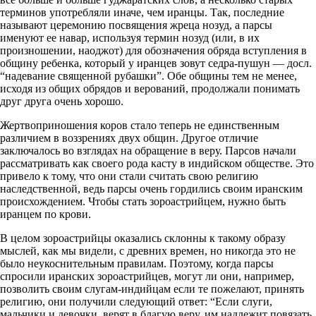
терминов употребляли иначе, чем иранцы. Так, последние
называют церемонию посвящения жреца нозуд, а парсы
именуют ее навар, используя термин нозуд (или, в их
произношении, наоджот) для обозначения обряда вступления в
общину ребенка, который у иранцев зовут седра-пушун — досл.
“надевание священной рубашки”. Обе общины тем не менее,
исходя из общих обрядов и верований, продолжали понимать
друг друга очень хорошо.
Жертвоприношения коров стало теперь не единственным
различием в воззрениях двух общин. Другое отличие
заключалось во взглядах на обращение в веру. Парсов начали
рассматривать как своего рода касту в индийском обществе. Это
привело к тому, что они стали считать свою религию
наследственной, ведь парсы очень гордились своим иранским
происхождением. Чтобы стать зороастрийцем, нужно быть
иранцем по крови.
В целом зороастрийцы оказались склонны к такому образу
мыслей, как мы видели, с древних времен, но никогда это не
было неукоснительным правилам. Поэтому, когда парсы
спросили иранских зороастрийцев, могут ли они, например,
позволить своим слугам-индийцам если те пожелают, принять
религию, они получили следующий ответ: “Если слуги,
мальчики и девочки, верят в благую веру, им надлежит повязать