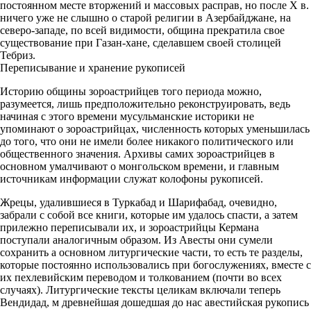
постоянном месте вторжений и массовых расправ, но после Х в.
ничего уже не слышно о старой религии в Азербайджане, на
северо-западе, по всей видимости, община прекратила свое
существование при Газан-хане, сделавшем своей столицей
Тебриз.
Переписывание и хранение рукописей
Историю общины зороастрийцев того периода можно,
разумеется, лишь предположительно реконструировать, ведь
начиная с этого времени мусульманские историки не
упоминают о зороастрийцах, численность которых уменьшилась
до того, что они не имели более никакого политического или
общественного значения. Архивы самих зороастрийцев в
основном умалчивают о монгольском времени, и главным
источникам информации служат колофоны рукописей.
Жрецы, удалившиеся в Туркабад и Шарифабад, очевидно,
забрали с собой все книги, которые им удалось спасти, а затем
прилежно переписывали их, и зороастрийцы Кермана
поступали аналогичным образом. Из Авесты они сумели
сохранить а основном литургические части, то есть те разделы,
которые постоянно использовались при богослужениях, вместе с
их пехлевийским переводом и толкованием (почти во всех
случаях). Литургические тексты целикам включали теперь
Вендидад, м древнейшая дошедшая до нас авестийская рукопись