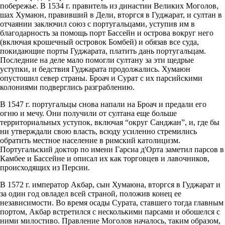
побережье. В 1534 г. правитель из династии Великих Моголов,
шах Хумаюн, правивший в Дели, вторгся в Гуджарат, и султан в
отчаянии заключил союз с португальцами, уступив им в
благодарность за помощь порт Бассейн и острова вокруг него
(включая крошечный островок Бомбей) и обязав все суда,
покидающие порты Гуджарата, платить дань португальцам.
Последние на деле мало помогли султану за эти щедрые
уступки, и бедствия Гуджарата продолжались. Хумаюн
опустошил север страны. Броач и Сурат с их парсийскими
колониями подверглись разграблению.
В 1547 г. португальцы снова напали на Броач и предали его
огню и мечу. Они получили от султана еще больше
территориальных уступок, включая “округ Санджан”, и, где бы
ни утверждали свою власть, всюду усиленно стремились
обратить местное население в римский католицизм.
Португальский доктор по имени Гарсиа д'Орта заметил парсов в
Камбее и Бассейне и описал их как торговцев и лавочников,
происходящих из Персии.
В 1572 г. император Акбар, сын Хумаюна, вторгся в Гуджарат и
за один год овладел всей страной, положив конец ее
независимости. Во время осады Сурата, ставшего тогда главным
портом, Акбар встретился с несколькими парсами и обошелся с
ними милостиво. Правление Моголов началось, таким образом,