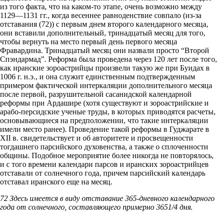
из того факта, что на каком-то этапе, очень возможно между
1129—1131 гг., когда весеннее равноденствие совпало (из-за
отставания (72)) с первым днем второго календарного месяца,
они вставили дополнительный, тринадцатый месяц для того,
чтобы вернуть на место первый день первого месяца
Фравардина. Тринадцатый месяц они назвали просто “Второй
Спэндармад”. Реформа была проведена через 120 лет после того,
как иранские зороастрийцы произвели такую же при Буидах в
1006 г. н.э., и она служит единственным подтвержденным
примером фактической интеркаляции дополнительного месяца
после первой, разрушительной сасанидской календарной
реформы при Ардашире (хотя существуют и зороастрийские и
арабо-персидские ученые труды, в которых приводятся расчеты,
основывающиеся на предположении, что такие интеркаляции
имели место ранее). Проведение такой реформы в Гуджарате в
XII в. свидетельствует и об авторитете и просвещенности
тогдашнего парсийского духовенства, а также о сплоченности
общины. Подобное мероприятие более никогда не повторялось,
и с того времени календари парсов и иранских зороастрийцев
отставали от солнечного года, причем парсийский календарь
отставал иранского еще на месяц.
72 Здесь имеется в виду отставание 365-дневного календарного
года от солнечного, составляющего примерно 3651/4 дня.