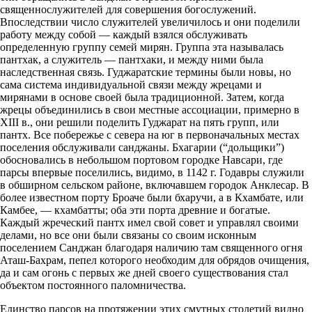
священнослужителей для совершения богослужений.
Впоследствии число служителей увеличилось и они поделили
работу между собой — каждый взялся обслуживать
определенную группу семей мирян. Группа эта называлась
пантхак, а служитель — пантхаки, и между ними была
наследственная связь. Гуджаратские термины были новы, но
сама система индивидуальной связи между жрецами и
мирянами в основе своей была традиционной. Затем, когда
жрецы объединились в свои местные ассоциации, примерно в
XIII в., они решили поделить Гуджарат на пять групп, или
пантх. Все побережье с севера на юг в первоначальных местах
поселения обслуживали санджаны. Бхагарии (“дольщики”)
обосновались в небольшом портовом городке Навсари, где
парсы впервые поселились, видимо, в 1142 г. Годавры служили
в обширном сельском районе, включавшем городок Анклесар. В
более известном порту Броаче были бхаручи, а в Кхамбате, или
Камбее, — кхамбатты; оба эти порта древние и богатые.
Каждый жреческий пантх имел свой совет и управлял своими
делами, но все они были связаны со своим исконным
поселением Санджан благодаря наличию там священного огня
Аташ-Бахрам, пепел которого необходим для обрядов очищения,
да и сам огонь с первых же дней своего существования стал
объектом постоянного паломничества.
Единство парсов на протяжении этих смутных столетий видно