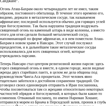
Санджане”.
Огонь Аташ-Бахрам около четырнадцати лет не имел, таким
образом, постоянного обиталища. В течение этого времени его,
видимо, держали в металлическом сосуде, так называемом
афринагане; последний используется обычно для горящих углей
при богослужении. Так была нарушена традиция водружать
священный огонь на каменный алтарь в виде колонны, а вместо
этого для огня сделали большой металлический сосуд,
напоминающий по форме афринаган, и в нем поместили Аташ-
Бахрам в новом храме в Навсари. Этот случай послужил
прецедентом, и в дальнейшем такие металлические сосуды
использовались для всех священных огней, которые
учреждались парсами.
Теперь Навсари стал центром религиозной жизни парсов: здесь
горел священный огонь и вместе, в одном городе, жили видные
жрецы двух старейших пантх, в целом же дела общины под
руководством Чанга-Аса процветали. Этот человек явно
тщательно заботился о достойном сохранении традиций. Он
уговорил своих единоверцев отправить в Иран посланника,
чтобы посоветоваться там со жрецами относительно некоторых
частностей обрядов и богослужений, в которых были какие-то
сомнения. Отважный посланец, по имени Нариман Хошанг,
отправился морем из Броача в Персидский залив, проник в глубь