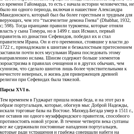
со времени Гайомарда, то есть с начала истории человечества, не
было ни одного периода, включая и нашествие Александра
Македонского, который был бы более горестным и трудным для
верующих, чем это “тысячелетие демона Гнева” (Dhabhar, 1932,
с; 598). Тогда иранцами правили туркмены, которые отняли
власть у сына Тимура, но в 1499 г. шах Исмаил, первый
правитель из династии Сефевидов, победил их и стал
правителем Ирана. Он и его преемники, стоявшие у власти до
1722 г., принадлежали к шиитам и безжалостным притеснением
заставили почти всех мусульман Ирана последовать этому
направлению ислама. Шиизм содержит больше элементов
зороастризма в правилах очищения и в других обычаях, чем
суннизм, что сделало шиитов лишь более чувствительными к
нечистоте неверных, и жизнь для приверженцев древней
религии при Сефевидах была тяжелой.
Парсы XVI в.
Тем временем в Гуджарат пришла новая беда, и на этот раз в
образе португальцев, которые, обогнув мыс Доброй Надежды,
искали торговые базы на Востоке. Махмуд-Бегада умер в 1511 г.,
не оставив ни одного музаффаридского правителя, способного
противостоять новой угрозе. В течение четверти века султаны
все же сдерживали постоянные нападения португальцев,
которые ради устрашения и грабежа совершали набеги на