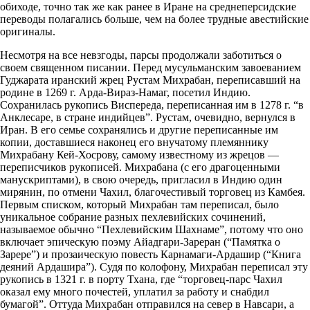
обиходе, точно так же как ранее в Иране на среднеперсидские
переводы полагались больше, чем на более трудные авестийские
оригиналы.
Несмотря на все невзгоды, парсы продолжали заботиться о
своем священном писании. Перед мусульманским завоеванием
Гуджарата иранский жрец Рустам Михрабан, переписавший на
родине в 1269 г. Арда-Вираз-Намаг, посетил Индию.
Сохранилась рукопись Виспереда, переписанная им в 1278 г. “в
Анклесаре, в стране индийцев”. Рустам, очевидно, вернулся в
Иран. В его семье сохранялись и другие переписанные им
копии, доставшиеся наконец его внучатому племяннику
Михрабану Кей-Хосрову, самому известному из жрецов —
переписчиков рукописей. Михрабана (с его драгоценными
манускриптами), в свою очередь, пригласил в Индию один
мирянин, по отмени Чахил, благочестивый торговец из Камбея.
Первым списком, который Михрабан там переписал, было
уникальное собрание разных пехлевийских сочинений,
называемое обычно “Пехлевийским Шахнаме”, потому что оно
включает эпическую поэму Айадгари-Зареран (“Памятка о
Зарере”) и прозаическую повесть Карнамаги-Ардашир (“Книга
деяний Ардашира”). Судя по колофону, Михрабан переписал эту
рукопись в 1321 г. в порту Тхана, где “торговец-парс Чахил
оказал ему много почестей, уплатил за работу и снабдил
бумагой”. Оттуда Михрабан отправился на север в Навсари, а