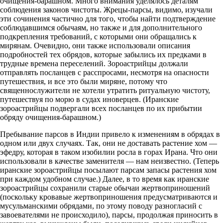
очищения-барашном. Много внимания уделялось деталям
соблюдения законов чистоты. Жрецы-парсы, видимо, изучали
эти сочинения частично для того, чтобы найти подтверждение
соблюдавшимся обычаям, но также и для дополнительного
подкрепления требований, с которыми они обращались к
мирянам. Очевидно, они также использовали описания
подробностей тех обрядов, которые забылись их предками в
трудные времена переселений. Зороастрийцы должали
отправлять посланцев с расспросами, несмотря на опасности
путешествия, и все это были миряне, потому что
священнослужители не хотели утратить ритуальную чистоту,
путешествуя по морю в судах иноверцев. (Иранские
зороастрийцы подвергали всех посланцев по их прибытии
обряду очищения-барашном.)
Пребывание парсов в Индии привело к изменениям в обрядах в
одном или двух случаях. Так, они не доставать растение хом —
эфедру, которая в таком изобилии росла в горах Ирана. Что они
использовали в качестве заменителя — нам неизвестно. (Теперь
иранские зороастрийцы посылают парсам запасы растения хом
при каждом удобном случае.) Далее, в то время как иранские
зороастрийцы сохранили старые обычаи жертвоприношений
(поскольку кровавые жертвоприношения предусматриваются и
мусульманскими обрядами, по этому поводу разногласий с
завоевателями не происходило), парсы, продолжая приносить в