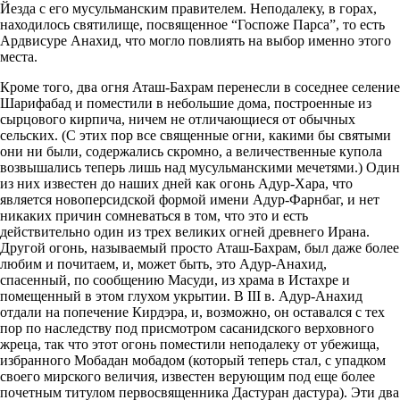
Йезда с его мусульманским правителем. Неподалеку, в горах,
находилось святилище, посвященное “Госпоже Парса”, то есть
Ардвисуре Анахид, что могло повлиять на выбор именно этого
места.
Кроме того, два огня Аташ-Бахрам перенесли в соседнее селение
Шарифабад и поместили в небольшие дома, построенные из
сырцового кирпича, ничем не отличающиеся от обычных
сельских. (С этих пор все священные огни, какими бы святыми
они ни были, содержались скромно, а величественные купола
возвышались теперь лишь над мусульманскими мечетями.) Один
из них известен до наших дней как огонь Адур-Хара, что
является новоперсидской формой имени Адур-Фарнбаг, и нет
никаких причин сомневаться в том, что это и есть
действительно один из трех великих огней древнего Ирана.
Другой огонь, называемый просто Аташ-Бахрам, был даже более
любим и почитаем, и, может быть, это Адур-Анахид,
спасенный, по сообщению Масуди, из храма в Истахре и
помещенный в этом глухом укрытии. В III в. Адур-Анахид
отдали на попечение Кирдэра, и, возможно, он оставался с тех
пор по наследству под присмотром сасанидского верховного
жреца, так что этот огонь поместили неподалеку от убежища,
избранного Мобадан мобадом (который теперь стал, с упадком
своего мирского величия, известен верующим под еще более
почетным титулом первосвященника Дастуран дастура). Эти два