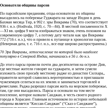
Основатели общины парсов
По парсийским преданиям, отцы-основатели их общины
высадились на побережье Гуджарата на западе Индии в день
Бахман месяца Тир, в 992 г. эры Викрамы (70), что соответствует
936 г. н.э. (Hodivala, 1920, с. 70—84). В местной письменности X
—XI вв. цифра 9 могла изображаться знаком, очень похожим на
современную цифру 7, а потому дату читали как эра Викрамы
772 (716 г. н.э.), что и привело к путанице в хронологии парсов.
(Неверная дата, т. е. 716 г. н.э., все еще широко распространена.)
70 Эра Викрамы, летосчисление по которой было наиболее
популярно в Северной Индии, начиналась в 56 г. до н.э.
До этого парсы провели почти два десятилетия на острове Див,
где местные жители говорят на гуджарати, и затем сумели
изложить свою просьбу местному радже из династии Силхара,,
правители которой славились веротерпимостью и приглашали
чужеземцев селиться на их землях и заниматься торговлей и
ремеслами. Раджа разрешил парсам жить на морском побережье,
там, где они высадились. Парсы и основали на том месте
поселение, которое назвали Санджан, в честь своего родного
города в Хорасане. Главным источником по истории небольшой
общины является “Киссаи-Санджан” (“Сказ о Санджане”),
эпическая поэма, сочиненная на основе устных преданий