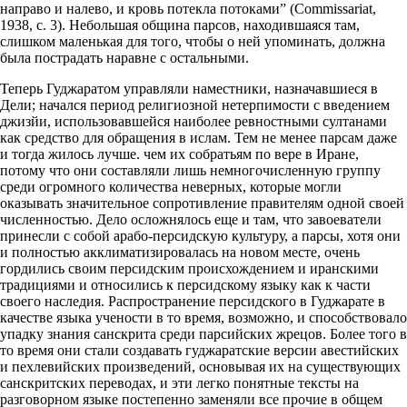
направо и налево, и кровь потекла потоками” (Commissariat,
1938, с. 3). Небольшая община парсов, находившаяся там,
слишком маленькая для того, чтобы о ней упоминать, должна
была пострадать наравне с остальными.
Теперь Гуджаратом управляли наместники, назначавшиеся в
Дели; начался период религиозной нетерпимости с введением
джизйи, использовавшейся наиболее ревностными султанами
как средство для обращения в ислам. Тем не менее парсам даже
и тогда жилось лучше. чем их собратьям по вере в Иране,
потому что они составляли лишь немногочисленную группу
среди огромного количества неверных, которые могли
оказывать значительное сопротивление правителям одной своей
численностью. Дело осложнялось еще и там, что завоеватели
принесли с собой арабо-персидскую культуру, а парсы, хотя они
и полностью акклиматизировалась на новом месте, очень
гордились своим персидским происхождением и иранскими
традициями и относились к персидскому языку как к части
своего наследия. Распространение персидского в Гуджарате в
качестве языка учености в то время, возможно, и способствовало
упадку знания санскрита среди парсийских жрецов. Более того в
то время они стали создавать гуджаратские версии авестийских
и пехлевийских произведений, основывая их на существующих
санскритских переводах, и эти легко понятные тексты на
разговорном языке постепенно заменяли все прочие в общем