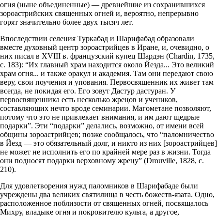
огня (ныне объединенные) — древнейшие из сохранившихся
зороастрийских священных огней и, вероятно, непрерывно
горят значительно более двух тысяч лет.
Впоследствии селения Туркабад и Шарифабад образовали
вместе духовный центр зороастрийцев в Иране, и, очевидно, о
них писал в XVIII в. французский купец Шардэн (Chardin, 1735,
с. 183): “Их главный храм находится около Йезда... Это великий
храм огня... и также оракул и академия. Там они передают свою
веру, свои поучения и упования. Первосвященник их живет там
всегда, не покидая его. Его зовут Дастур дастуран. У
первосвященника есть несколько жрецов и учеников,
составляющих нечто вроде семинарии. Магометане позволяют,
потому что это не привлекает внимания, и им дают щедрые
подарки”. Эти “подарки” делались, возможно, от имени всей
общины зороастрийцев; позже сообщалось, что “паломничество
в Йезд — это обязательный долг, и никто из них [зороастрийцев]
не может не исполнить его по крайней мере раз в жизни. Тогда
они подносят подарки верховному жрецу” (Drouville, 1828, с.
210).
Для удовлетворения нужд паломников в Шарифабаде были
учреждены два великих святилища в честь божеств-язата. Одно,
расположенное поблизости от священных огней, посвящалось
Михру, владыке огня и покровителю культа, а другое,