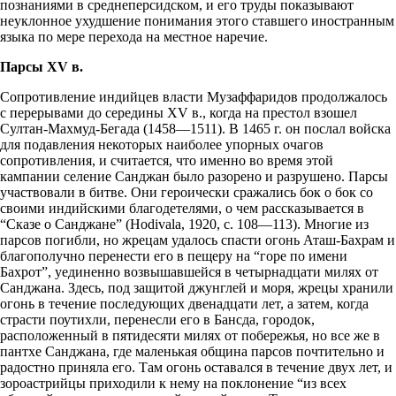
познаниями в среднеперсидском, и его труды показывают
неуклонное ухудшение понимания этого ставшего иностранным
языка по мере перехода на местное наречие.
Парсы XV в.
Сопротивление индийцев власти Музаффаридов продолжалось
с перерывами до середины XV в., когда на престол взошел
Султан-Махмуд-Бегада (1458—1511). В 1465 г. он послал войска
для подавления некоторых наиболее упорных очагов
сопротивления, и считается, что именно во время этой
кампании селение Санджан было разорено и разрушено. Парсы
участвовали в битве. Они героически сражались бок о бок со
своими индийскими благодетелями, о чем рассказывается в
“Сказе о Санджане” (Hodivala, 1920, с. 108—113). Многие из
парсов погибли, но жрецам удалось спасти огонь Аташ-Бахрам и
благополучно перенести его в пещеру на “горе по имени
Бахрот”, уединенно возвышавшейся в четырнадцати милях от
Санджана. Здесь, под защитой джунглей и моря, жрецы хранили
огонь в течение последующих двенадцати лет, а затем, когда
страсти поутихли, перенесли его в Бансда, городок,
расположенный в пятидесяти милях от побережья, но все же в
пантхе Санджана, где маленькая община парсов почтительно и
радостно приняла его. Там огонь оставался в течение двух лет, и
зороастрийцы приходили к нему на поклонение “из всех