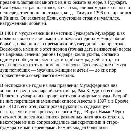
предания, заставили многих из них бежать за море, в Гуджарат.
Сам Гуджарат располагался, к счастью, слишком далеко на юге и
непосредственно не пострадал, когда Тимур в 1398 г. направился
в Индию. Он захватил Дели, опустошил страну и удалился,
нагруженный добычей.
В 1401 г. мусульманский наместник Гуджарата Mузаффар-шах
объявил свою независимость, и начался период междоусобной
борьбы, пока он и его преемники не утвердились на престоле.
Возможно, именно в этот период (точная дата неизвестна) парсы
из Вариава, селения района Годавра, были убиты, согласно
одному сообщению, местным индийским раджей за то, что
отказались платить непомерные налоги. Богослужение памяти
душ погибших — мужчин, женщин и детей — до сих пор
торжественно совершается ежегодно.
В беспокойные годы начала правления Музаффаридов два
хорошо известных парсийских писца, Рам Камдин и его сын
Пешотан, умудрились продолжить свои мирные труды. Второй
из них переписал знаменитый список Авесты в 1397 г. в Броаче,
а в 1410 г. его отец скопировал рукопись, содержащую
пазэндскую и санскритскую версии Арда-Вираз-Намаг. Через
пять лет он переписал список различных пазэндских текстов,
некоторые из них сопровождались санскритскими и старо-
гуджаратскими переводами. Рам не владел большими