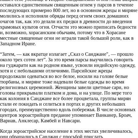
оставался единственным священным огнем у парсов в течение
последующих примерно 800 лет, но в основном жрецы и миряне
молились и исполняли обряды перед огнем своих домашних
очагов так, как это делали их предки в древности до введения
храмовых культов огня. Отчасти это можно приписать бедности
и, возможно, хорасанским обычаям, потому что в Хорасане
местные священные огни не играли такой большой роли, как в
Западном Иране.
“Затем, — как вкратце излагает „Сказ о Санджане", — прошло
около трех сотен лет”. За это время парсы выучились говорить
на гуджарати как на родном языке, усвоили индийскую одежду,
хотя и с небольшими отличиями. Парсийские жрецы
продолжали одеваться во все белое, носили на голове белые
тюрбаны, и миряне тоже надевали белые одежды во время
религиозных церемоний. Женщины завели цветные сари, но
головы прикрывали платком и дома, и на улице. По мере того
как колония в Санджане все более процветала, группы мирян
стали ее покидать и селиться в портах и других небольших
городах, преимущественно вдоль побережья. В числе основных
центров зороастрийцев предание упоминает Ванканер, Броач,
Вариав, Анклесар, Камбей и Навсари.
Когда зороастрийское население в этих местах увеличивалось,
они обращались в Санджан с просьбой прислать