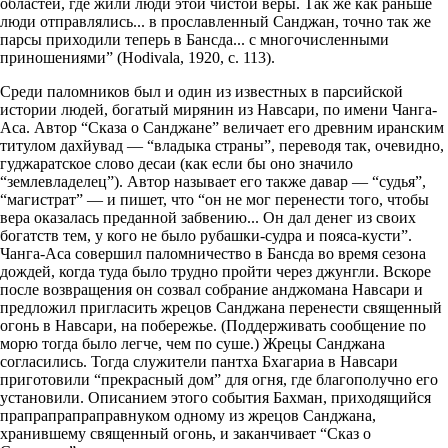
областей, где жили люди этой чистой веры. Так же как раньше
люди отправлялись... в прославленный Санджан, точно так же
парсы приходили теперь в Бансда... с многочисленными
приношениями” (Hodivala, 1920, с. 113).
Среди паломников был и один из известных в парсийской
истории людей, богатый мирянин из Навсари, по имени Чанга-
Аса. Автор “Сказа о Санджане” величает его древним иранским
титулом дахйувад — “владыка страны”, переводя так, очевидно,
гуджаратское слово десаи (как если бы оно значило
“землевладелец”). Автор называет его также давар — “судья”,
“магистрат” — и пишет, что “он не мог перенести того, чтобы
вера оказалась преданной забвению... Он дал денег из своих
богатств тем, у кого не было рубашки-судра и пояса-кусти”.
Чанга-Аса совершил паломничество в Бансда во время сезона
дождей, когда туда было трудно пройти через джунгли. Вскоре
после возвращения он созвал собрание анджомана Навсари и
предложил пригласить жрецов Санджана перенести священный
огонь в Навсари, на побережье. (Поддерживать сообщение по
морю тогда было легче, чем по суше.) Жрецы Санджана
согласились. Тогда служители пантха Бхагариа в Навсари
приготовили “прекрасный дом” для огня, где благополучно его
установили. Описанием этого события Бахман, приходящийся
прапрапрапраправнуком одному из жрецов Санджана,
хранившему священный огонь, и заканчивает “Сказ о