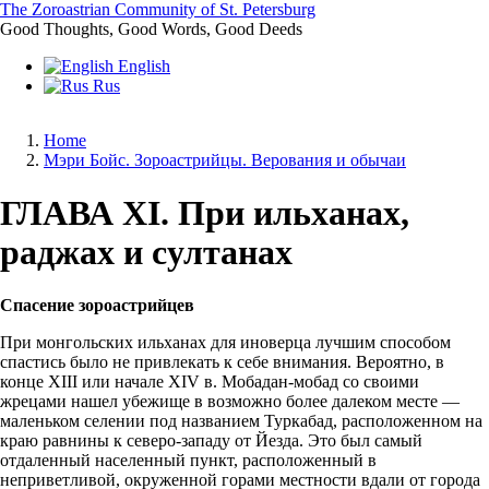
Skip
The Zoroastrian Community of St. Petersburg
to
Good Thoughts, Good Words, Good Deeds
main
English
content
Rus
Home
Мэри Бойс. Зороастрийцы. Верования и обычаи
Breadcrumb
ГЛАВА XI. При ильханах,
раджах и султанах
Спасение зороастрийцев
При монгольских ильханах для иноверца лучшим способом
спастись было не привлекать к себе внимания. Вероятно, в
конце XIII или начале XIV в. Мобадан-мобад со своими
жрецами нашел убежище в возможно более далеком месте —
маленьком селении под названием Туркабад, расположенном на
краю равнины к северо-западу от Йезда. Это был самый
отдаленный населенный пункт, расположенный в
неприветливой, окруженной горами местности вдали от города