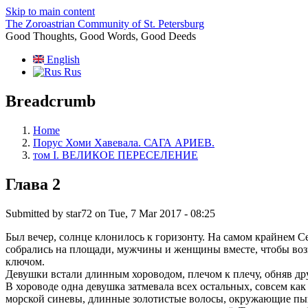
Skip to main content
The Zoroastrian Community of St. Petersburg
Good Thoughts, Good Words, Good Deeds
English
Rus
Breadcrumb
Home
Порус Хоми Хавевала. САГА АРИЕВ.
том I. ВЕЛИКОЕ ПЕРЕСЕЛЕНИЕ
Глава 2
Submitted by
star72
on
Tue, 7 Mar 2017 - 08:25
Был вечер, солнце клонилось к горизонту. На самом крайнем С
собрались на площади, мужчины и женщины вместе, чтобы возне
ключом.
Девушки встали длинным хороводом, плечом к плечу, обняв дру
В хороводе одна девушка затмевала всех остальных, совсем как 
морской синевы, длинные золотистые волосы, окружающие пышн