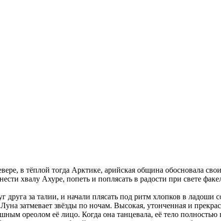
евере, в тёплой тогда Арктике, арийская община обосновала св
сти хвалу Ахуре, попеть и поплясать в радости при свете факе
г друга за талии, и начали плясать под ритм хлопков в ладоши с
Луна затмевает звёзды по ночам. Высокая, утонченная и прекрасн
ым ореолом её лицо. Когда она танцевала, её тело полностью п