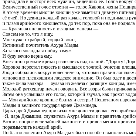
приводила в восторг всех мужчин, видевших её. Толпа вокруг 
Величественный голос ответил — голос Хавови, жены Ноширва
К этому времени многие юноши уже заметили дивную пятнадцат
её очей. Но девица каждый раз качала головой и поднимала рук
и пламя арийского юношества, до тех пор, пока она не подняла о
— Красивая внешность и изящные манеры —
Совсем не то, что я ищу.
Мне нужен храбрый, гордый воин,
Истинный почитатель Ахура Мазды.
За такого молодца я пойду замуж
И буду вечно верна ему.
Внезапно громкие крики разнеслись над толпой: “Дорогу! Доро
Хоровод перестал плясать и смешался с толпой, очистив площа
Люди собрались вокруг колесничего, который правил лошадьми
мгновенно пленявшими людское внимание. Он был одет в доспех
также была вадхара — булава из железа с разящим концом, им
Молодой ратхештар начал говорить. Все взоры были прикованы к
Затем она услышала его голос, который звучал, как грохот вод
— Мои арийские кровные братья и сестры! Пешотаном нарекла 
Мазды и великого государя ариев Джамшеда.
Царь царей Джамшед приказал мне донести до вас, его арийски
«Я, царь Джамшед, служитель Ахура Мазды и правитель арийск
Возник вопрос величайшей важности и привел меня к принятию
поразмыслить каждый арий.
По благословению Ахура Мазды я был способен выполнять мои 