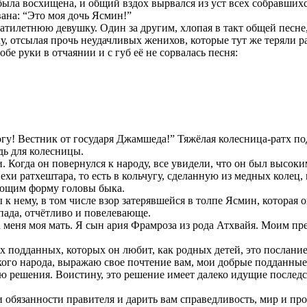
была восхищена, и общий вздох вырвался из уст всех собравшихс
на: “Это моя дочь Ясмин!”
илетнюю девушку. Один за другим, хлопая в такт общей песне,
у, отсылая прочь неудачливых женихов, которые тут же теряли р
бе руки в отчаянии и с губ её не сорвалась песня:
гу! Вестник от государя Джамшеда!” Тяжёлая колесница-ратх под
дь для колесницы.
. Когда он повернулся к народу, все увидели, что он был высо
и ратхештара, то есть в кольчугу, сделанную из медных колец,
еющим форму головы быка.
 нему, в том числе взор затерявшейся в толпе Ясмин, которая о
опада, отчётливо и повелевающе.
меня моя мать. Я сын ария Фрамроза из рода Атхвайя. Моим пр
х подданных, которых он любит, как родных детей, это послание
ого народа, выражаю свое почтение вам, мои добрые подданные
 решения. Воистину, это решение имеет далеко идущие последств
обязанности правителя и дарить вам справедливость, мир и про