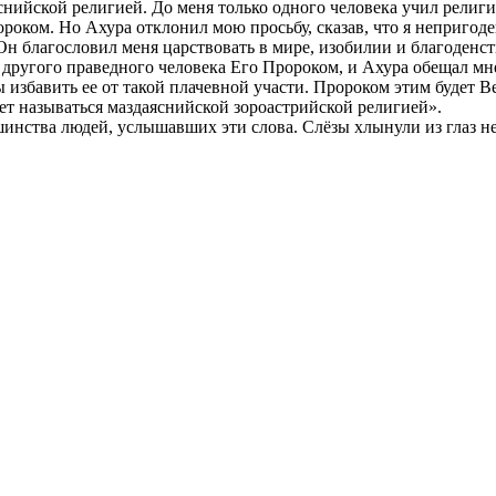
снийской религией. До меня только одного человека учил религ
роком. Но Ахура отклонил мою просьбу, сказав, что я непригоде
н благословил меня царствовать в мире, изобилии и благоденст
ругого праведного человека Его Пророком, и Ахура обещал мне 
ы избавить ее от такой плачевной участи. Пророком этим будет 
дет называться маздаяснийской зороастрийской религией».
инства людей, услышавших эти слова. Слёзы хлынули из глаз не