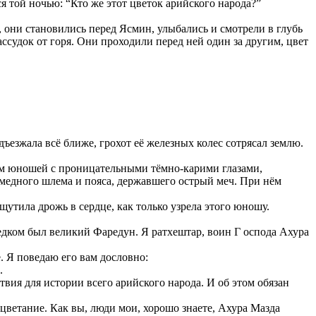
я той ночью: “Кто же этот цветок арийского народа?”
 они становились перед Ясмин, улыбались и смотрели в глубь
ассудок от горя. Они проходили перед ней один за другим, цвет
ъезжала всё ближе, грохот её железных колес сотрясал землю.
ким юношей с проницательными тёмно-карими глазами,
 медного шлема и пояса, державшего острый меч. При нём
щутила дрожь в сердце, как только узрела этого юношу.
едком был великий Фаредун. Я ратхештар, воин Г оспода Ахура
. Я поведаю его вам дословно:
.
ия для истории всего арийского народа. И об этом обязан
цветание. Как вы, люди мои, хорошо знаете, Ахура Мазда