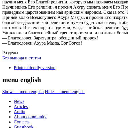
научил меня Его Благой религии, которую мы называем маздая
Научившись Его религии, я просил Ахуру сделать меня Его Про
праведным царствованием над арийским народом. Сказав это, О
Приняв волю Всемогущего Ахура Мазды, я просил Его избрать д
благой маздаяснийской религии и нужен будет спаситель, чтоб
потомков. И с тех пор, о люди мои, маздаяснийская религия бу
Удивление и благоговейный трепет проступили на лицах больш
— Благословен Заратуштра, обещанный пророк!
— Благословен Ахура Мазда, Бог Богов!
Разделы
Без вывода в статьи
Printer-friendly version
menu english
Show — menu english
Hide — menu english
News
Articles
Audio
About community
Contacts
Guestbook