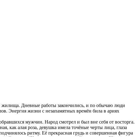
ои жилища. Дневные работы закончились, и по обычаю люди
лов. Энергия жизни с незапамятных времён била в ариях
обравшихся мужчин. Народ смотрел и был вне себя от восторга.
ая, как алая роза, девушка имела точёные черты лица, глаза
одчинялось ритму. Её прекрасная грудь и совершенная фигура