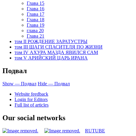
Глава 15
Глава 16
Глава 17
Глава 18
Глава 19
глава 20
Глава 21
том II РОЖДЕНИЕ ЗАРАТУСТРЫ
том III ШАГИ СПАСИТЕЛЯ ПО ЖИЗНИ
том IV АХУРА МАЗДА ЯВИЛСЯ САМ
том V АРИЙСКИЙ ЦАРЬ ИРАНА
Подвал
Show — Подвал
Hide — Подвал
Website feedback
Login for Editors
Full list of articles
Our social networks
RUTUBE