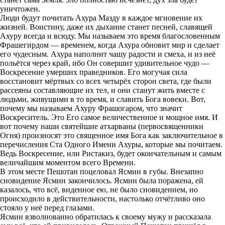
уничтожен.
Люди будут почитать Ахура Мазду в каждое мгновение их
жизней. Воистину, даже их дыхание станет песней, славящей
Ахуру всегда и всюду. Мы называем это время благословенным
Фрашегирдом — временем, когда Ахура обновит мир и сделает
его чудесным. Ахура наполнит чашу радости и смеха, и из неё
польётся через край, ибо Он совершит удивительное чудо —
Воскресение умерших праведников. Его могучая сила
восстановит мёртвых со всех четырёх сторон света, где были
рассеяны составляющие их тел, и они станут жить вместе с
людьми, живущими в то время, и славить Бога вовеки. Вот,
почему мы называем Ахуру Фрашогаром, что значит
Воскреситель. Это Его самое величественное и мощное имя. И
вот почему наши святейшие атхарваны (первосвященники
Огня) произносят это священное имя Бога как заключительное в
перечисления Ста Одного Имени Ахуры, которые мы почитаем.
Ведь Воскресение, или Ристакиз, будет окончательным и самым
величайшим моментом всего Времени.
В этом месте Пешотан поцеловал Ясмин в губы. Внезапно
сновидение Ясмин закончилось. Ясмин была поражена, ей
казалось, что всё, виденное ею, не было сновидением, но
происходило в действительности, настолько отчётливо оно
стояло у неё перед глазами.
Ясмин взволнованно обратилась к своему мужу и рассказала