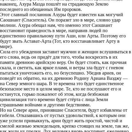
наконец, Ахура Мазда пошлёт на страдающую Землю
последнего из обещанных Им пророков.
Этот славный посланник Ахуры будет известен как могучий
Саошиант (Спаситель). Он поразит зло в мире, словно удар
молнии. Ахура обещал нам, что именно этот Саошиант
восстановит праведность в мире, направив людей по
единственно правильному пути Аши, или Арты. Поэтому его
будут звать Астават-Арта (Тот, кто восстанавливает Арту в
мире).
Сила его убеждения заставит мужчин и женщин вслушиваться в
его слова, ведь он придёт для того, чтобы воскресить в их
памяти древнюю арийскую веру. Он будет стоять, как прочная
скала, и светить, как яркое пламя, и ветры зла будут с гневом
пытаться уничтожить его, но безуспешно. Убедив ариев, он
поведёт их обратно, на их древнюю Родину Ариана Ваэджу —
на Север земного шара. В те времена это будет единственное
безопасное место в целом мире. Те, кто не послушают его и
останутся, горько пожалеют об этом, когда безбожная
цивилизация того времени будет стёрта с лица Земли
страшными войнами и другими бедствиями.
Но на Севере арии, принявшие Спасителя, будут избавлены от
гибели. Отказавшись от пустых удовольствий, к которым они
уже успели привыкнуть, арии будут жить простой, чистой и
смелой жизнью земледельцев, крепко стоящих на земле, так же,
как жили их предки. Дух человека вновь воспрянет, ежедневно