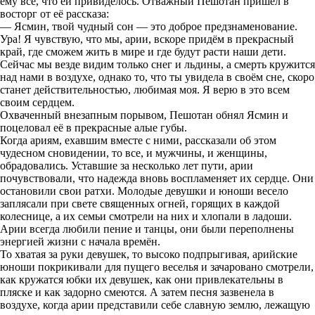
ему всё, что ей привиделось. Отважный Пешотан пришёл в
восторг от её рассказа:
— Ясмин, твой чудный сон — это доброе предзнаменование.
Ура! Я чувствую, что мы, арии, вскоре придём в прекрасный
край, где сможем жить в мире и где будут расти наши дети.
Сейчас мы везде видим только снег и льдины, а смерть кружится
над нами в воздухе, однако то, что ты увидела в своём сне, скоро
станет действительностью, любимая моя. Я верю в это всем
своим сердцем.
Охваченный внезапным порывом, Пешотан обнял Ясмин и
поцеловал её в прекрасные алые губы.
Когда ариям, ехавшим вместе с ними, рассказали об этом
чудесном сновидении, то все, и мужчины, и женщины,
обрадовались. Уставшие за несколько лет пути, арии
почувствовали, что надежда вновь воспламеняет их сердце. Они
остановили свои ратхи. Молодые девушки и юноши весело
заплясали при свете священных огней, горящих в каждой
колеснице, а их семьи смотрели на них и хлопали в ладоши.
Арии всегда любили пение и танцы, они были переполнены
энергией жизни с начала времён.
То хватая за руки девушек, то высоко подпрыгивая, арийские
юноши покрикивали для пущего веселья и зачаровано смотрели,
как кружатся юбки их девушек, как они привлекательны в
пляске и как задорно смеются. А затем песня зазвенела в
воздухе, когда арии представили себе славную землю, лежащую