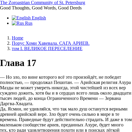
Skip
The Zoroastrian Community of St. Petersburg
to
Good Thoughts, Good Words, Good Deeds
main
English
content
Rus
Home
Порус Хоми Хавевала. САГА АРИЕВ.
Breadcrumb
том I. ВЕЛИКОЕ ПЕРЕСЕЛЕНИЕ
Глава 17
— Но зло, по вине которого всё это произойдёт, не победит
полностью, — продолжал Пешотан. — Арийская религия Ахура
Мазды не может умереть никогда, этой чистейшей из всех вер
суждено дожить, хотя бы и в сердцах всего лишь около двадцати
тысяч людей, до конца Ограниченного Времени — Зервана
Даргва-Хвадата.
Да, Ясмин, не удивляйся, что так мало душ останутся верными
древней арийской вере. Зло будет очень сильно в мире в те
времена. Праведные будут действительно страдать. И даже в том
маленьком сообществе ариев, преданных Ахуре, будет много
тех, кто ради удовлетворения похоти или в поисках лёгкой