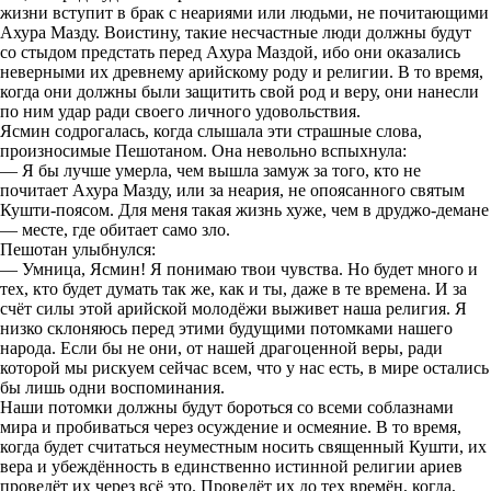
жизни вступит в брак с неариями или людьми, не почитающими
Ахура Мазду. Воистину, такие несчастные люди должны будут
со стыдом предстать перед Ахура Маздой, ибо они оказались
неверными их древнему арийскому роду и религии. В то время,
когда они должны были защитить свой род и веру, они нанесли
по ним удар ради своего личного удовольствия.
Ясмин содрогалась, когда слышала эти страшные слова,
произносимые Пешотаном. Она невольно вспыхнула:
— Я бы лучше умерла, чем вышла замуж за того, кто не
почитает Ахура Мазду, или за неария, не опоясанного святым
Кушти-поясом. Для меня такая жизнь хуже, чем в друджо-демане
— месте, где обитает само зло.
Пешотан улыбнулся:
— Умница, Ясмин! Я понимаю твои чувства. Но будет много и
тех, кто будет думать так же, как и ты, даже в те времена. И за
счёт силы этой арийской молодёжи выживет наша религия. Я
низко склоняюсь перед этими будущими потомками нашего
народа. Если бы не они, от нашей драгоценной веры, ради
которой мы рискуем сейчас всем, что у нас есть, в мире остались
бы лишь одни воспоминания.
Наши потомки должны будут бороться со всеми соблазнами
мира и пробиваться через осуждение и осмеяние. В то время,
когда будет считаться неуместным носить священный Кушти, их
вера и убеждённость в единственно истинной религии ариев
проведёт их через всё это. Проведёт их до тех времён, когда,