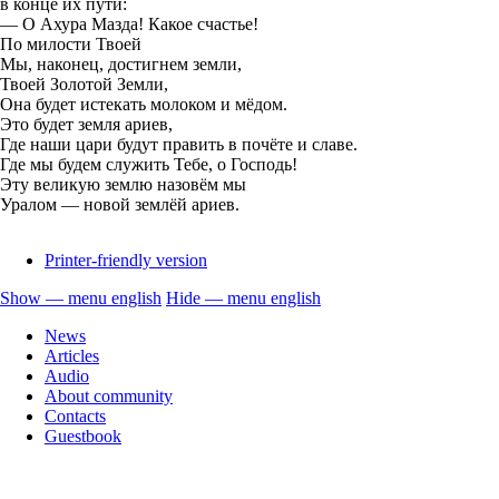
в конце их пути:
— О Ахура Мазда! Какое счастье!
По милости Твоей
Мы, наконец, достигнем земли,
Твоей Золотой Земли,
Она будет истекать молоком и мёдом.
Это будет земля ариев,
Где наши цари будут править в почёте и славе.
Где мы будем служить Тебе, о Господь!
Эту великую землю назовём мы
Уралом — новой землёй ариев.
Printer-friendly version
Show — menu english
Hide — menu english
menu
News
english
Articles
Audio
About community
Contacts
Guestbook