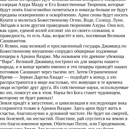
созерцая Ахура Мазду и Его Божественные Творения, которые
будут опять благоговейно почитаться и никогда больше не будут
преданы осквернению и оскорблению. Арии снова будут носить
Кушти и молиться Божественному Огню, Воде, Солнцу, Луне,
Звёздам и всем другим праведным творениям Ахуры. Они все,
как один, единой волей изгонят зло из своего сознания, и
праведность, то есть Аша, возрастёт в них, посеянная Великим
Саошиантом.
О Ясмин, наш великий и прославленный государь Джамшед по
Божественному внушению соорудил обширные подземные
пещеры в Ариана Ваэдже. Мы называем эти древние убежища
“Вара”. Великий Джамшед построил их для защиты нашего
народа, и в конце времён именно в эти пещеры приведёт наших
потомков Саошиант через тысячи лет. Затем Ограниченное
Время — Зерван Даргва-Хвадат — подойдёт к концу, а зло
распространится в мире настолько, что живущие в те времена
люди истребят друг друга. Их собственные науки, используемые
во зло, помогут им в этом. Наука без Бога станет чудовищем,
которому не будет равных!
Земля придёт в запустение, и цивилизация в последующие века
сохранится только в Ариана Ваэдже. Здесь арии будут жить в
счастье, благополучии и духовной чистоте. Не будет ни смертей,
ни болезней, ни несчастий. Поистине, рай спустится на землю в
это благословенное время. Обителью Песен, или Гародеманом,
станет сама Земля. Зло полностью исчезнет, дух зла будет