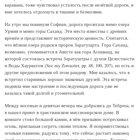
каравана, тоже чувствовал усталость после нелёгкой дороги, и
мне хотелось отдохнуть в тишине и безмолвии.
На утро мы покинули Софиан, дорога пролегала мимо озера
Урмия и мимо горы Саханд. Эти места известны с древних
времён и представляют историческую ценность. Считается,
что вблизи озера родился пророк Заратушрта. Гора Саханд,
возможно, упоминается в Авесте как гора Аснаванд, на
которой состоялась встреча Заратуштры с духом Целостности
и Воды Хаурватом (See my Zoroaster, pp. 48, 100, 207), но есть и
другие предположения об этом рандеву. Мне казалось, что я
встретил старинных хорошо знакомых друзей. Эта встреча
подняла мне настроение и последующая дорога уже не
казалась такой долгой и утомительной.
Между восемью и девятью вечера мы добрались до Тебриза, и
я нашел приют в христианском миссионерском доме. В
комнате стоял большой камин, в нём призывно потрескивал
огонь, приглашая согреть своим теплом. Я поприветствовал
огоньки пламени, радуясь тому, что сейчас растает наконец
иней на ресницах и я смогу моргать по-прежнему. Хозяева