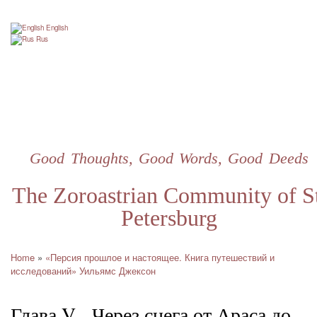
Skip
to
English
main
Rus
content
Good Thoughts, Good Words, Good Deeds
The Zoroastrian Community of St
Petersburg
Home
«Персия прошлое и настоящее. Книга путешествий и
Breadcrumb
исследований» Уильямс Джексон
Глава V - Через снега от Араса до