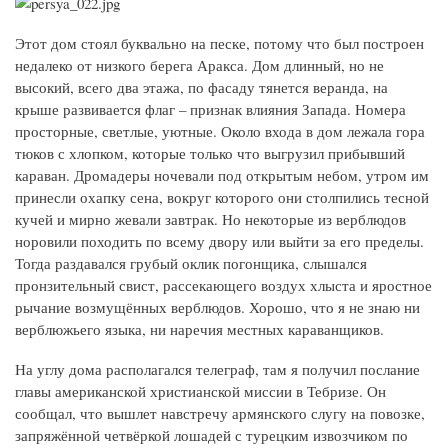
Этот дом стоял буквально на песке, потому что был построен
недалеко от низкого берега Аракса. Дом длинный, но не
высокий, всего два этажа, по фасаду тянется веранда, на
крыше развивается флаг – признак влияния Запада. Номера
просторные, светлые, уютные. Около входа в дом лежала гора
тюков с хлопком, которые только что выгрузил прибывший
караван. Дромадеры ночевали под открытым небом, утром им
принесли охапку сена, вокруг которого они столпились тесной
кучей и мирно жевали завтрак. Но некоторые из верблюдов
норовили походить по всему двору или выйти за его пределы.
Тогда раздавался грубый оклик погонщика, слышался
пронзительный свист, рассекающего воздух хлыста и яростное
рычание возмущённых верблюдов. Хорошо, что я не знаю ни
верблюжьего языка, ни наречия местных караванщиков.
На углу дома располагался телеграф, там я получил послание
главы американской христианской миссии в Тебризе. Он
сообщал, что вышлет навстречу армянского слугу на повозке,
запряжённой четвёркой лошадей с турецким извозчиком по