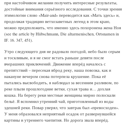
при настойчивом желании получить интересные результаты,
достойные внимания серьёзного исследования. С точки зрения
этимологии слово «Mair-and» переводится как «Мать здесь» и,
продолжая традицию ветхозаветных легенд в этом краю,
можно предположить, что именно здесь похоронена жена Ноя
(see the article by Hiibschmann, Die altarmenischen, Ortsnamen in
IF. 16. 347, 451).
Утро следующего дня не радовало погодой, небо было серым
и тоскливым, и я не смог встать раньше девяти после
вчерашних приключений. Движение вперёд началось с
препятствий – пересекая вброд реку, наша повозка, как и
накануне вечером снова потерпела крушение. Пока её
пытались высвободить, я наблюдал за весенним разливом, по
реке плыли прошлогодние ветки, сухая трава и… дохлая
кошка. На берегу реки местные женщины мирно полоскали
бельё. Я вспомнил утренний чай, приготовленный из воды
здешней реки. Повар уверял, что завтрак был «превосходен».
У меня образовался неприятный осадок от развернувшейся
картины и утреннего чаепития. Но дорога звала вперёд.