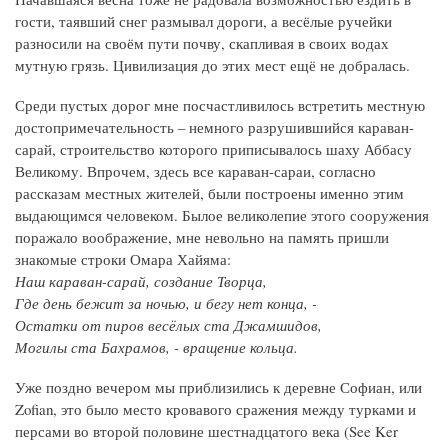
гости, таявший снег размывал дороги, а весёлые ручейки
разносили на своём пути почву, скапливая в своих водах
мутную грязь. Цивилизация до этих мест ещё не добралась.
Среди пустых дорог мне посчастливилось встретить местную
достопримечательность – немного разрушившийся караван-
сарай, строительство которого приписывалось шаху Аббасу
Великому. Впрочем, здесь все караван-сараи, согласно
рассказам местных жителей, были построены именно этим
выдающимся человеком. Былое великолепие этого сооружения
поражало воображение, мне невольно на память пришли
знакомые строки Омара Хайяма:
Наш караван-сарай, создание Творца,
Где день бежит за ночью, и бегу нет конца, -
Остатки от пиров весёлых ста Джамшидов,
Могилы ста Бахрамов, - вращение кольца.
Уже поздно вечером мы приблизились к деревне Софиан, или
Zofian, это было место кровавого сражения между турками и
персами во второй половине шестнадцатого века (See Ker