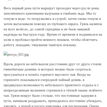
Весь первый день пути маршрут проходил через русло реки,
заполненного каменными валунами и глыбами льда. Мы то
тонули в воде, то погружались в сугроб, затем снова тонули и
затем вытаскивали повозку из глубокого оврага. Грязь налипла
на всех колёсах, до самой середины и не было никакой
надежды на быструю езду. Время от времени я поднимался на
холм и пробовал пройти немного пешком, чтобы облегчить
работу лошадям, тянувшим тяжёлую поклажу.
Вдоль дороги на небольшом расстоянии друг от друга стояли
глинобитные домики, в которых можно было согреться,
просушиться и попить горячего вкусного чая. Когда на
горизонте показывался очередной чайный домик, я
предвкушал возможность небольшого приятного отдыха и с
непреодолимым желанием стремился к тёплой чашке зелёного
чая. Грязи вокруг было столько, что постоянные задержи в
пути, начинали раздражать, приходилось постоянно убеждать,
умолять, а порой и ругать извозчика для поспешения. Очень