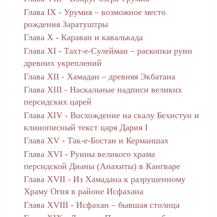
Глава IX - Урумия – возможное место
рождения Заратуштры
Глава X - Караван и кавалькада
Глава XI - Тахт-е-Сулейман – раскопки руин
древних укреплений
Глава XII - Хамадан – древняя Экбатана
Глава XIII - Наскальные надписи великих
персидских царей
Глава XIV - Восхождение на скалу Бехистун и
клинописный текст царя Дария I
Глава XV - Так-е-Бостан и Керманшах
Глава XVI - Руины великого храма
персидской Дианы (Анахиты) в Кангваре
Глава XVII - Из Хамадана к разрушенному
Храму Огня в районе Исфахана
Глава XVIII - Исфахан – бывшая столица