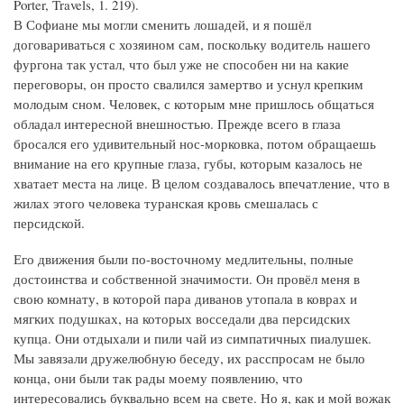
Porter, Travels, 1. 219).
В Софиане мы могли сменить лошадей, и я пошёл
договариваться с хозяином сам, поскольку водитель нашего
фургона так устал, что был уже не способен ни на какие
переговоры, он просто свалился замертво и уснул крепким
молодым сном. Человек, с которым мне пришлось общаться
обладал интересной внешностью. Прежде всего в глаза
бросался его удивительный нос-морковка, потом обращаешь
внимание на его крупные глаза, губы, которым казалось не
хватает места на лице. В целом создавалось впечатление, что в
жилах этого человека туранская кровь смешалась с
персидской.
Его движения были по-восточному медлительны, полные
достоинства и собственной значимости. Он провёл меня в
свою комнату, в которой пара диванов утопала в коврах и
мягких подушках, на которых восседали два персидских
купца. Они отдыхали и пили чай из симпатичных пиалушек.
Мы завязали дружелюбную беседу, их расспросам не было
конца, они были так рады моему появлению, что
интересовались буквально всем на свете. Но я, как и мой вожак