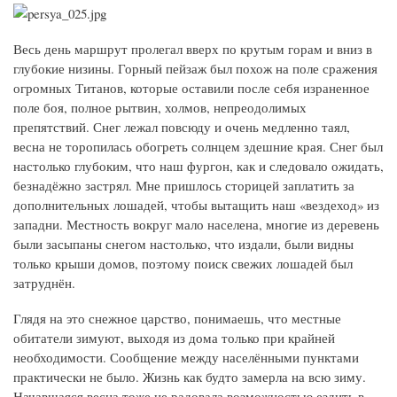
Весь день маршрут пролегал вверх по крутым горам и вниз в
глубокие низины. Горный пейзаж был похож на поле сражения
огромных Титанов, которые оставили после себя израненное
поле боя, полное рытвин, холмов, непреодолимых
препятствий. Снег лежал повсюду и очень медленно таял,
весна не торопилась обогреть солнцем здешние края. Снег был
настолько глубоким, что наш фургон, как и следовало ожидать,
безнадёжно застрял. Мне пришлось сторицей заплатить за
дополнительных лошадей, чтобы вытащить наш «вездеход» из
западни. Местность вокруг мало населена, многие из деревень
были засыпаны снегом настолько, что издали, были видны
только крыши домов, поэтому поиск свежих лошадей был
затруднён.
Глядя на это снежное царство, понимаешь, что местные
обитатели зимуют, выходя из дома только при крайней
необходимости. Сообщение между населёнными пунктами
практически не было. Жизнь как будто замерла на всю зиму.
Начавшаяся весна тоже не радовала возможностью ездить в