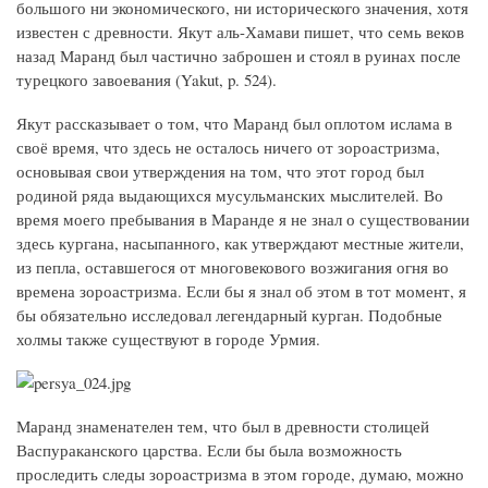
большого ни экономического, ни исторического значения, хотя
известен с древности. Якут аль-Хамави пишет, что семь веков
назад Маранд был частично заброшен и стоял в руинах после
турецкого завоевания (Yakut, p. 524).
Якут рассказывает о том, что Маранд был оплотом ислама в
своё время, что здесь не осталось ничего от зороастризма,
основывая свои утверждения на том, что этот город был
родиной ряда выдающихся мусульманских мыслителей. Во
время моего пребывания в Маранде я не знал о существовании
здесь кургана, насыпанного, как утверждают местные жители,
из пепла, оставшегося от многовекового возжигания огня во
времена зороастризма. Если бы я знал об этом в тот момент, я
бы обязательно исследовал легендарный курган. Подобные
холмы также существуют в городе Урмия.
Маранд знаменателен тем, что был в древности столицей
Васпураканского царства. Если бы была возможность
проследить следы зороастризма в этом городе, думаю, можно