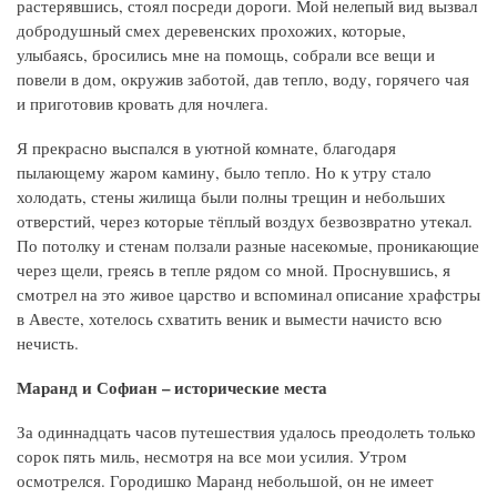
растерявшись, стоял посреди дороги. Мой нелепый вид вызвал
добродушный смех деревенских прохожих, которые,
улыбаясь, бросились мне на помощь, собрали все вещи и
повели в дом, окружив заботой, дав тепло, воду, горячего чая
и приготовив кровать для ночлега.
Я прекрасно выспался в уютной комнате, благодаря
пылающему жаром камину, было тепло. Но к утру стало
холодать, стены жилища были полны трещин и небольших
отверстий, через которые тёплый воздух безвозвратно утекал.
По потолку и стенам ползали разные насекомые, проникающие
через щели, греясь в тепле рядом со мной. Проснувшись, я
смотрел на это живое царство и вспоминал описание храфстры
в Авесте, хотелось схватить веник и вымести начисто всю
нечисть.
Маранд и Софиан – исторические места
За одиннадцать часов путешествия удалось преодолеть только
сорок пять миль, несмотря на все мои усилия. Утром
осмотрелся. Городишко Маранд небольшой, он не имеет