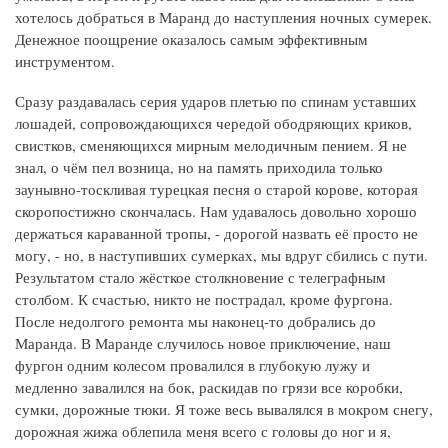
хотелось добраться в Маранд до наступления ночных сумерек.
Денежное поощрение оказалось самым эффективным
инструментом.
Сразу раздавалась серия ударов плетью по спинам уставших
лошадей, сопровождающихся чередой ободряющих криков,
свистков, сменяющихся мирным мелодичным пением. Я не
знал, о чём пел возница, но на память приходила только
заунывно-тоскливая турецкая песня о старой корове, которая
скоропостижно скончалась. Нам удавалось довольно хорошо
держаться караванной тропы, - дорогой назвать её просто не
могу, - но, в наступивших сумерках, мы вдруг сбились с пути.
Результатом стало жёсткое столкновение с телеграфным
столбом. К счастью, никто не пострадал, кроме фургона.
После недолгого ремонта мы наконец-то добрались до
Маранда. В Маранде случилось новое приключение, наш
фургон одним колесом провалился в глубокую лужу и
медленно завалился на бок, раскидав по грязи все коробки,
сумки, дорожные тюки. Я тоже весь вывалялся в мокром снегу,
дорожная жижа облепила меня всего с головы до ног и я,