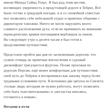
имени Мешад Сайид Уллах. Я был рад этим вестям,
вселяющих уверенность в предстоящей дороге в Тебриз. Всё
было готово к грядущей поездке, и я со спокойной совестью
мог позволить себе небольшой отдых и приятное общение с
директором таможни. Ничто не могло нарушить моего
славного расположения духа, если не принимать во внимание
периодических криков погонщиков верблюдов за окном.
На следующее утро к десяти часам я был готов к
продолжению путешествия.
Предстояло пройти два дня по заснеженным дорогам, что
сулило отнюдь не приятные впечатления и суровый
дискомфорт трясущегося фургона. Позже проезжая по
дорогам Персии, ещё менее комфортным для путешествия,
свой путь до Тебриза я воспринимал как закалку перед более
трудными условиями пути. Я вспомнил две цитаты из Гамлета:
«только люди, которым не нужно работать, могут позволить
себе быть чувствительными» и «несчастья начались,
готовьтесь к новым».
Неудачи в пути