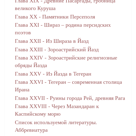
Глава XIX - Древние Пасаргады, гробница
великого Куруша
Глава ХХ - Памятники Персеполя
Глава ХХI - Шираз – родина персидских
поэтов
Глава XXII - Из Шираза в Йазд
Глава XXIII - Зороастрийский Йазд
Глава XXIV - Зороастрийские религиозные
обряды Йазда
Глава XXV - Из Йазда в Тегеран
Глава XXVI - Тегеран – современная столица
Ирана
Глава XXVII - Руины города Рей, древняя Рага
Глава XXVIII - Через Мазандаран к
Каспийскому морю
Список используемой литературы.
Аббревиатура