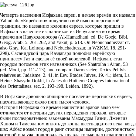
Четверть населения Исфахана евреи, в начале времён их назвали
Yahudiah. «Еврейство» получило своё имя по персидской
традиции, по названию колонии евреев, которые пришли в
Исфахан в качестве изгнанников из Иерусалима во время
правления Навуходоносора (Al-Hamadhani, ed. De Goeje, Bibl.
Geog. Arab. 5. 261-262, and Yakut, p. 613. On Nebuchadnezzar cf.
also Gray, Kai Lohrasp and Nebuchadrezzar, in WZKM. 18. 291-
298). Сасанидской царь Йаздагард полюбил еврейскую
принцессу Гаэ и сделал её своей королевой. Исфахан, стал
городом потомков этих изгнанников (See Shatroiha-i Airan, 53
(ed. Modi, pp. 111-113), and compare Darmesteter, Textes Pehlvis
relatives au Judaisme, 2. 41, in Eev. Еtudes Juives, 19. 41; idem, La
Heine. Shasydn Dokht, in Actes du Huitieme Congres International
des Orientalistes, sec. 2. 193-198, Leiden, 1892).
В Исфахане довольно обширное поселение персидских евреев,
насчитывающее около пяти тысяч человек.
История Исфахана со времён нашествия арабов мало чем
отличается от истории других персидских городов, которые
были последовательно завоеваны Махмудом Газни, Дженгиз
Ханом и Тамерланом вплоть до конца шестнадцатого века, когда
шах Аббас возвёл город в ранг столицы империи, достоинством
которой она уже пользовалась, правда только над ограниченной