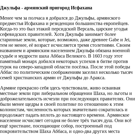
Джульфа - армянский пригород Исфахана
Менее чем за полчаса я добрался до Джульфы, армянского
предместья Исфахана и резиденции большинства европейцев.
Когда-то это был этакий персидский Версаль, царские угодья
сефевидских правителей. Хотя Джульфа занимает более
старинные земли, которые, возможно, даже древнее Gabe и Jei,
тем не менее, её возраст исчисляется тремя столетиями. Своим
названием и армянским населением Джульфа обязана военной
судьбе и мудрости шаха Аббаса Великого. В 1603 году этот
памятный монарх добился некоторых успехов в битве против
турок на северо-западной области посёлка. После этой победы
Аббас по политическим соображениям заселил несколько тысяч
семей христианских армян от Джульфы до Аракса.
Армяне прекрасно себя здесь чувствовали, живо осваивая
местные земли при либеральном обращении Шаха, но льготы и
доброжелательность исчезли при последующих правителях. Они
были менее щедры в своей политике по отношению к этим
колонистам, численность которых значительно сократилась и
продолжает падать вплоть до настоящего времени. Армянское
население исчисляет сегодня не более трёх тысяч душ. Они всё
ещё христиане, посещающие собор, построенный под
покровительством Шаха Аббаса, и одно-два других места