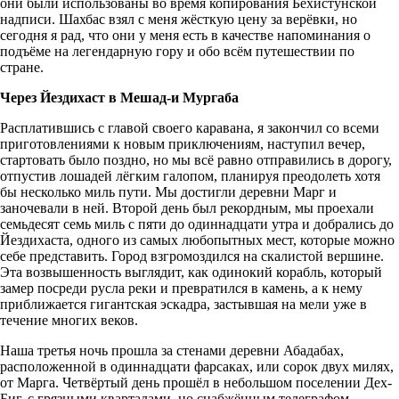
они были использованы во время копирования Бехистунской
надписи. Шахбас взял с меня жёсткую цену за верёвки, но
сегодня я рад, что они у меня есть в качестве напоминания о
подъёме на легендарную гору и обо всём путешествии по
стране.
Через Йездихаст в Мешад-и Мургаба
Расплатившись с главой своего каравана, я закончил со всеми
приготовлениями к новым приключениям, наступил вечер,
стартовать было поздно, но мы всё равно отправились в дорогу,
отпустив лошадей лёгким галопом, планируя преодолеть хотя
бы несколько миль пути. Мы достигли деревни Марг и
заночевали в ней. Второй день был рекордным, мы проехали
семьдесят семь миль с пяти до одиннадцати утра и добрались до
Йездихаста, одного из самых любопытных мест, которые можно
себе представить. Город взгромоздился на скалистой вершине.
Эта возвышенность выглядит, как одинокий корабль, который
замер посреди русла реки и превратился в камень, а к нему
приближается гигантская эскадра, застывшая на мели уже в
течение многих веков.
Наша третья ночь прошла за стенами деревни Абадабах,
расположенной в одиннадцати фарсаках, или сорок двух милях,
от Марга. Четвёртый день прошёл в небольшом поселении Дех-
Биг, с грязными кварталами, но снабжённым телеграфом.