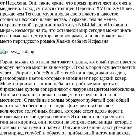
от Исфахана. Они такие яркие, что время притупляет их очень
медленно. Город считался столицей Персии с XVI по XVIII век,
прежде чем Тегеран узурпировал свою власть в качестве
столицы шахского владычества. Исфахан, тем не менее,
сохраняет свой традиционный титул Nisf-i Jahan, «Половина
мира», несмотря на то, что остальной мир сегодня может знать
его только как центр торговли коврами, или, возможно, как
место персидского романа Хаджи-баба из Исфахана.
Город находится в главном тракте страны, который простирается
вокруг него на многие километры. Вход в город осуществляется
через лабиринт, обнесённый стеной виноградников и садов,
разнообразие цветов которых напоминает персидский ковер.
Мечети пронзают линию неба, их стройные минареты и
бирюзовые купола соперничают с лазурным цветом небосклона.
Тополя и платаны придают изящество и зелёный оттенок
местности. Отдалённые холмы образуют зубчатый фон общей
картины. Особенностью ландшафта является большое
количество голубиных башен, которые стоят вдоль дорог и
возвышаются кое-где на равнине. Эти башни построены из
глины и кирпича, они похожи на ветряные мельницы, которые
потеряли свои руки и паруса. Голубиные башни дают убежище
для мириад голубей и образуют прибыльный источник дохода