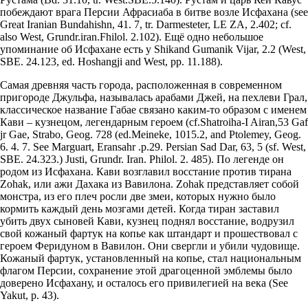
побеждают врага Персии Афрасиаба в битве возле Исфахана (see
Great Iranian Bundahishn, 41. 7, tr. Darmesteter, LE ZA, 2.402; cf.
also West, Grundr.iran.Fhilol. 2.102). Ещё одно небольшое
упоминание об Исфахане есть у Shikand Gumanik Vijar, 2.2 (West,
SBE. 24.123, ed. Hoshangji and West, pp. 11.188).
Самая древняя часть города, расположенная в современном
пригороде Джульфа, называлась арабами Джей, на пехлеви Грал,
классическое название Габае связано каким-то образом с именем
Кави – кузнецом, легендарным героем (cf.Shatroiha-I Airan,53 Gaf
jr Gae, Strabo, Geog. 728 (ed.Meineke, 1015.2, and Ptolemey, Geog.
6. 4. 7. See Marguart, Eransahr .p.29. Persian Sad Dar, 63, 5 (sf. West,
SBE. 24.323.) Justi, Grundr. Iran. Philol. 2. 485). По легенде он
родом из Исфахана. Кави возглавил восстание против тирана
Zohak, или ажи Дахака из Вавилона. Zohak представляет собой
монстра, из его плеч росли две змеи, которых нужно было
кормить каждый день мозгами детей. Когда тиран заставил
убить двух сыновей Кави, кузнец поднял восстание, водрузил
свой кожаный фартук на копье как штандарт и прошествовал с
героем Феридуном в Вавилон. Они свергли и убили чудовище.
Кожаный фартук, установленный на копье, стал национальным
флагом Персии, сохранение этой драгоценной эмблемы было
доверено Исфахану, и осталось его привилегией на века (See
Yakut, p. 43).