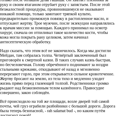
руку и своим ятаганом отрубает руку с запястьем. После этой
безжалостной процедуры, провинившимуся не оказывают
никакой помощи, только замотают тряпкой культю,
предварительно промокнув повязку в растопленное масло, и
отпускают жертву. Трое мужчин, после экзекуции направлялись
к врачам миссии за помощью. Каждого принимал на осмотр
хирург, сначала он отпиливал такое количество кости, чтобы
кожа могла покрыть рану целиком, затем начинал
антисептическую обработку.
Надо сказать, что этим всё не закончилось. Когда мы достигли
Мейдан, там собралась толпа. Четвёртый заключенный был
приговорён к смертной казни. В таких случаях казнь быстрая,
но бесчеловечная. Голову обречённого поднимают за ноздри
стальными крюками, откидывают её назад и мгновенно
перерезают горло, при этом открывается сильное кровотечение.
Жертву бросают на землю, из тела тихо и медленно уходит
жизнь прямо перед глазеющей толпой. Родственники громко
рыдают над безжизненным телом казнённого. Правосудие
совершено, закон соблюдён.
Всё происходило на той же площади, возле дверей той самой
почты, чей груз ограбили разбойники с большой дороги. Дорога
была теперь безопасной, - rah salamat bud -, но каким путём
достигнут покой!