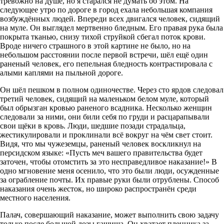
тревожно на душе, но я старался не думать об этом. На
следующее утро по дороге в город ехала небольшая компания
возбуждённых людей. Впереди всех двигался человек, сидящий
на муле. Он выглядел мертвенно бледным. Его правая рука была
покрыта тканью, снизу тихой струйкой сбегал поток крови.
Вроде ничего страшного в этой картине не было, но на
небольшом расстоянии после первой встречи, шёл ещё один
раненый человек, его пепельная бледность контрастировала с
алыми каплями на пыльной дороге.
Он шёл пешком в полном одиночестве. Через сто ярдов следовал
третий человек, сидящий на маленьком белом муле, который
был обрызган кровью раненого всадника. Несколько женщин
следовали за ними, они били себя по груди и расцарапывали
свои щёки в кровь. Люди, шедшие позади страдальца,
жестикулировали и проклинали всё вокруг на чём свет стоит.
Видя, что мы чужеземцы, раненый человек воскликнул на
персидском языке: «Пусть меч вашего правительства будет
заточен, чтобы отомстить за это несправедливое наказание!» В
одно мгновение меня осенило, что это были люди, осужденные
за ограбление почты. Их правые руки были отрублены. Способ
наказания очень жесток, но широко распространён среди
местного населения.
Палач, совершающий наказание, может выполнить свою задачу
только после большой дозы гашиша. Он хватает пленника за