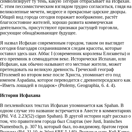
символизирует ту тень, какую Тегеран отбрасывает на Исфахан.
С этим пессимистическим взглядом трудно согласиться, глядя на
великолепные мечети, медресе и прекрасные царские дворцы.
Общий вид города сегодня поражает воображение, растёт
благосостояние жителей, хорошо развита коммерческая
деятельность, присутствуют признаки растущей торговли,
рисующие обнадёживающее будущее.
Я назвал Исфахан современным городом, таким он выглядит
сегодня благодаря сохранившимся следам красоты, которые
оставил здесь шах Аббас I (современник королевы Елизаветы) и
его преемник в семнадцатом веке. Исторически Испахан, или
Исфахан, как обычно называют его местные жители, может
претендовать на великую древность. Греческий географ
Птолемей во втором веке после Христа, упоминает его под
именем Aspadana, которое переводится с древнеперсидского как
«Иметь лошадей в подарок» (Ptolemy, Geographia, 6. 4. 4).
История Исфахана
В пехлевийских текстах Исфахан упоминается как Spahan. В
одном случае это название встречается в Авесте в комментариях
(Phl. Vd. 2.23(52) cigun Spahan). В другой истории идёт рассказ о
том, что правителем города был Спартак (see Justi, Iranisches
Namenbuch, p. 307 b), который был, по-видимому, братом героя
Рустама (Bd. 31.10, tr. West.SBE.5.140). Рустам и царь Кей Кавус