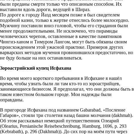
были преданы смерти только что описанным способом. Их
выставили вдоль дороги, ведущей в Шираз.
По дороге к городу Йазд месяцем позже я был свидетелем
подобной казни, только к жертве отнеслись более милосердно.
Мужчину поставили вниз головой, чтобы его страдания были
менее продолжительными. Не исключено, что пирамиды
человеческих черепов, оставленные в качестве памятников
Чингиз-ханом и Тимуром Лангом, могут быть обязаны своим
происхождением этой ужасной практике. Примеров других
варварских методов мучения провинившихся предостаточно, но
не буду больше на них останавливаться.
Зороастрийский купец Исфахана
Во время моего короткого пребывания в Исфахане я нашёл
время, чтобы узнать были ли там кто-то из зороастрийцев,
занимающиеся бизнесом. Я предполагал, что они должны быть в
таком известном большом городе. Мои надежды были
оправданы.
В пригороде Исфахана под названием Gabarabad, «Посление
Габаров», стояли три столетия назад башни молчания (dakhmah).
Об этом рассказывал немецкий путешественник Олеарий
(Olearius, Persianische Reisebeschreibung, Hamburg, 1696, p. 293
(Kebrabath), p. 296 (Dakhmah)). До сих пор на моём пути через