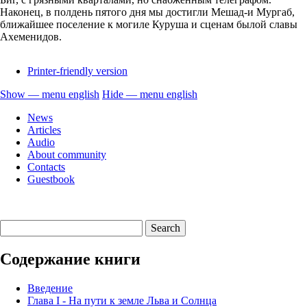
Наконец, в полдень пятого дня мы достигли Мешад-и Мургаб,
ближайшее поселение к могиле Куруша и сценам былой славы
Ахеменидов.
Printer-friendly version
Show — menu english
Hide — menu english
menu
News
english
Articles
Audio
About community
Contacts
Guestbook
Содержание книги
Введение
Глава I - На пути к земле Льва и Солнца