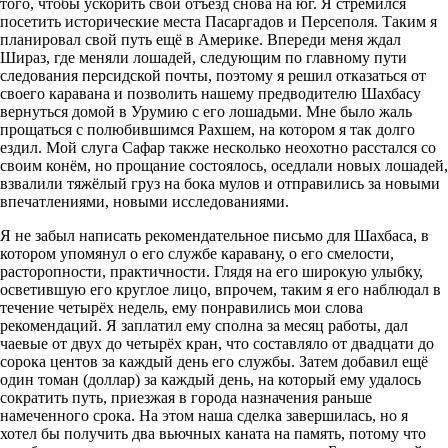
того, чтобы ускорить свой отъезд снова на юг. Я стремился
посетить исторические места Пасаргадов и Персеполя. Таким я
планировал свой путь ещё в Америке. Впереди меня ждал
Шираз, где меняли лошадей, следующим по главному пути
следования персидской почты, поэтому я решил отказаться от
своего каравана и позволить нашему предводителю Шахбасу
вернуться домой в Урумию с его лошадьми. Мне было жаль
прощаться с полюбившимся Рахшем, на котором я так долго
ездил. Мой слуга Сафар также несколько неохотно расстался со
своим конём, но прощание состоялось, оседлали новых лошадей,
взвалили тяжёлый груз на бока мулов и отправились за новыми
впечатлениями, новыми исследованиями.
Я не забыл написать рекомендательное письмо для Шахбаса, в
котором упомянул о его службе каравану, о его смелости,
расторопности, практичности. Глядя на его широкую улыбку,
осветившую его круглое лицо, впрочем, таким я его наблюдал в
течение четырёх недель, ему понравились мои слова
рекомендаций. Я заплатил ему сполна за месяц работы, дал
чаевые от двух до четырёх кран, что составляло от двадцати до
сорока центов за каждый день его службы. Затем добавил ещё
один томан (доллар) за каждый день, на который ему удалось
сократить путь, приезжая в города назначения раньше
намеченного срока. На этом наша сделка завершилась, но я
хотел бы получить два вьючных каната на память, потому что