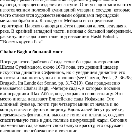
кузнеца, творящего изделия из латуни. Они усердно занимаются
изготовлением полезной кулинарной утвари и сосудов, которые
часто становятся художественными образцами персидской
металлообработки. К западу от Мейдана и за пределами
территории Царского дворца вьётся парковая аллея, ведущая к
реке. В крайней западной части, начиная с большой набережной,
раскинулись сады известные под названием Hasht Bahisht,
'"Восемь кругов Рая".
Chahar Ваgh и большой мост
Посреди этого "райского" сада стоит беседка, построенная
Шахом Сулейманом, около 1670 года, это древний шедевр
искусства династии Сефевидов, но с увяданием династии его
красота и пышность ушли в прошлое (see Curzon, Persia, 2. 36-38;
Brugsch, Im Lande der Sonne, pp. 317-319). Сам гранд-авеню
называется Chahar Ваgh, «Четыре сада», в которых посадил
виноградники Шах Аббас, когда украшал свою столицу. Это
место иногда называют Елисейские сады Исфахана. Это
длинный бульвар, почти три четверти мили от начала и до
конца, и двести футов в ширину. Вдоль аллей бегут ручейки,
перемежаясь фонтанами, высокие тополя и платаны, создают
спасительную тень в дни, полные изнуряющей жары. Сегодня
знаменитый сад забывает свою былую красоту, его окружает
очевидное пренебрежение и увядание.