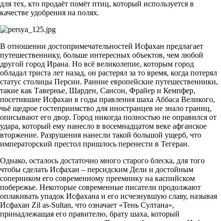
для тех, кто продаёт помёт птиц, который используется в
качестве удобрения на полях.
В отношении достопримечательностей Исфахан предлагает
путешественнику, больше интересных объектов, чем любой
другой город Ирана. Но всё великолепие, которым город
обладал триста лет назад, он растерял за то время, когда потерял
статус столицы Персии. Ранние европейские путешественники,
такие как Тавернье, Шарден, Сансон, Фрайер и Кемпфер,
посетившие Исфахан в годы правления шаха Аббаса Великого,
чьё щедрое гостеприимство для иностранцев не знало границ,
описывают его двор. Город никогда полностью не оправился от
удара, который ему нанесло в восемнадцатом веке афганское
вторжение. Разрушения нанесли такой большой ущерб, что
императорский престол пришлось перенести в Тегеран.
Однако, осталось достаточно много старого блеска, для того
чтобы сделать Исфахан – персидским Дели и достойным
соперником его современному преемнику на каспийском
побережье. Некоторые современные писатели продолжают
оплакивать упадок Исфахана и его исчезнувшую славу, называя
Исфахан Zil as-Sultan, что означает «Тень Султана»,
принадлежащая его правителю, брату шаха, который