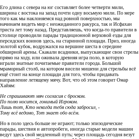
Его длина с севера на юг составляет более четверти мили,
ширина с востока на запад почти одну восьмую мили. По мере
того как мы наклоняемся над ровной поверхностью, мы
начинаем видеть мир с неожиданного ракурса, так и Исфахан
триста лет тому назад. Представляешь, что когда-то правители в
столице проводили парады традиционной верховой езды для
персидских воинов здесь, на старинной площади. Приз, иногда
золотой кубок, водружался на вершине шеста в середине
обширной арены. Скакали всадники, выпускающие свои стрелы
прямо на ходу, или оживала древняя игра поло, в которую
играли знатные почитаемые правители города. Большой
мраморный столб, на котором висели мишени для стрельбы всё
ещё стоит на конце площади для того, чтобы придавать
направление летящему мячу. Вот, что об этом говорит Омар
Хайям:
Не спрашивают мяч согласия с броском.
По полю носится, гонимый Игроком.
Лишь тот, Кто некогда тебя сюда забросил, -
Тому всё ведомо, Тот знает обо всём.
Но в поло здесь больше не играют; только эпизодические
парады, шествия и автопробеги, иногда старые модели машин
ведут здесь свой медленный путь; через площадь сегодня везут