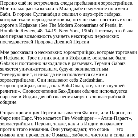
Персию ещё не встречались следы пребывания зороастрийцев.
Мне только рассказывали в Миандоабе о мужчине по имени
Баби. В городе Султанабад я слышал о двух-трёх габарах,
которые ткали персидские ковры, но я не смог посетить их по
дороге в Исфахан (See The Modern Zoroastrians of Persia, in
Homiletic Review, 48. 14-19, New York, 1904). Поэтому это была
моя первая возможность увидеть некоторых персидских
последователей Пророка Древней Персии.
Мне рассказали о нескольких зороастрийцах, которые торговали
в Исфахане. Трое из них жили в Исфахане, остальные были
Gabars и постоянно находились в разъездах. Термин Gabars
является уничижительным, будучи эквивалентным
"неверующий", и никогда не используется самими
зороастрийцами. Они называют себя Zardushtian,
«зороастрийцы», иногда как Bah-Dinan, «те, кто из лучшей
религии». Словосочетание Бах-Динан обычно используется
парсами в Индии для обозначения мирян в зороастрийской
общине.
Старая провинция Персии называется Фарсис, или Парсис, от
Фарс или Парс. Что касается Fire Worshipper – «Аташ-Параст»,
зороастрийцы в Персии, также, как и в Индии возражают
против этого названия. Они утверждают, что огонь — это
символ или проявление Ормазда, эмблема чистоты и силы, а не