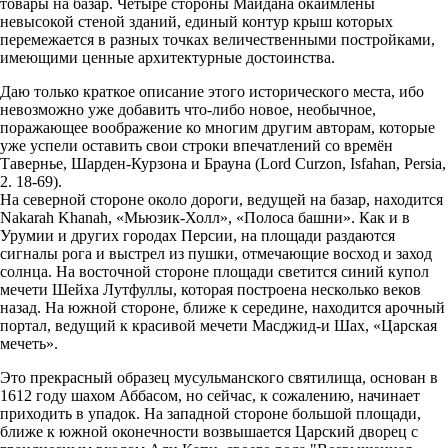
товары на базар. Четыре стороны Майдана окаймлены
невысокой стеной зданий, единый контур крыш которых
перемежается в разных точках величественными постройками,
имеющими ценные архитектурные достоинства.
Даю только краткое описание этого исторического места, ибо
невозможно уже добавить что-либо новое, необычное,
поражающее воображение ко многим другим авторам, которые
уже успели оставить свои строки впечатлений со времён
Тавернье, Шарден-Курзона и Брауна (Lord Curzon, Isfahan, Persia,
2. 18-69).
На северной стороне около дороги, ведущей на базар, находится
Nakarah Khanah, «Мьюзик-Холл», «Полоса башни». Как и в
Урумии и других городах Персии, на площади раздаются
сигналы рога и выстрел из пушки, отмечающие восход и заход
солнца. На восточной стороне площади светится синий купол
мечети Шейха Лутфуллы, которая построена несколько веков
назад. На южной стороне, ближе к середине, находится арочный
портал, ведущий к красивой мечети Масджид-и Шах, «Царская
мечеть».
Это прекрасный образец мусульманского святилища, основан в
1612 году шахом Аббасом, но сейчас, к сожалению, начинает
приходить в упадок. На западной стороне большой площади,
ближе к южной оконечности возвышается Царский дворец с