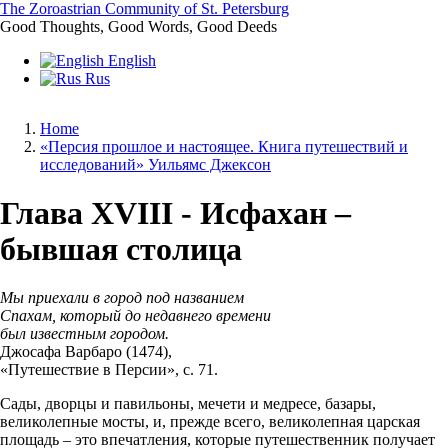
Skip
The Zoroastrian Community of St. Petersburg
to
Good Thoughts, Good Words, Good Deeds
main
English
content
Rus
Home
«Персия прошлое и настоящее. Книга путешествий и
Breadcrumb
исследований» Уильямс Джексон
Глава XVIII - Исфахан –
бывшая столица
Мы приехали в город под названием
Спахам, который до недавнего времени
был известным городом.
Джосафа Варбаро (1474),
«Путешествие в Персии», с. 71.
Сады, дворцы и павильоны, мечети и медресе, базары,
великолепные мосты, и, прежде всего, великолепная царская
площадь – это впечатления, которые путешественник получает