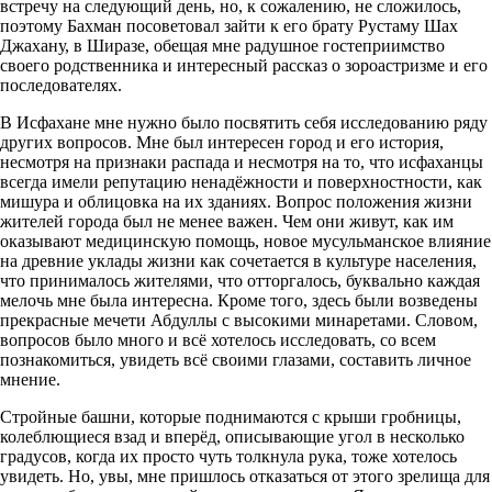
встречу на следующий день, но, к сожалению, не сложилось,
поэтому Бахман посоветовал зайти к его брату Рустаму Шах
Джахану, в Ширазе, обещая мне радушное гостеприимство
своего родственника и интересный рассказ о зороастризме и его
последователях.
В Исфахане мне нужно было посвятить себя исследованию ряду
других вопросов. Мне был интересен город и его история,
несмотря на признаки распада и несмотря на то, что исфаханцы
всегда имели репутацию ненадёжности и поверхностности, как
мишура и облицовка на их зданиях. Вопрос положения жизни
жителей города был не менее важен. Чем они живут, как им
оказывают медицинскую помощь, новое мусульманское влияние
на древние уклады жизни как сочетается в культуре населения,
что принималось жителями, что отторгалось, буквально каждая
мелочь мне была интересна. Кроме того, здесь были возведены
прекрасные мечети Абдуллы с высокими минаретами. Словом,
вопросов было много и всё хотелось исследовать, со всем
познакомиться, увидеть всё своими глазами, составить личное
мнение.
Стройные башни, которые поднимаются с крыши гробницы,
колеблющиеся взад и вперёд, описывающие угол в несколько
градусов, когда их просто чуть толкнула рука, тоже хотелось
увидеть. Но, увы, мне пришлось отказаться от этого зрелища для