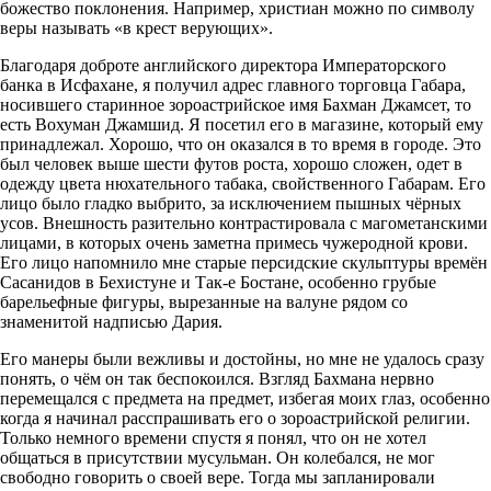
божество поклонения. Например, христиан можно по символу
веры называть «в крест верующих».
Благодаря доброте английского директора Императорского
банка в Исфахане, я получил адрес главного торговца Габара,
носившего старинное зороастрийское имя Бахман Джамсет, то
есть Вохуман Джамшид. Я посетил его в магазине, который ему
принадлежал. Хорошо, что он оказался в то время в городе. Это
был человек выше шести футов роста, хорошо сложен, одет в
одежду цвета нюхательного табака, свойственного Габарам. Его
лицо было гладко выбрито, за исключением пышных чёрных
усов. Внешность разительно контрастировала с магометанскими
лицами, в которых очень заметна примесь чужеродной крови.
Его лицо напомнило мне старые персидские скульптуры времён
Сасанидов в Бехистуне и Так-е Бостане, особенно грубые
барельефные фигуры, вырезанные на валуне рядом со
знаменитой надписью Дария.
Его манеры были вежливы и достойны, но мне не удалось сразу
понять, о чём он так беспокоился. Взгляд Бахмана нервно
перемещался с предмета на предмет, избегая моих глаз, особенно
когда я начинал расспрашивать его о зороастрийской религии.
Только немного времени спустя я понял, что он не хотел
общаться в присутствии мусульман. Он колебался, не мог
свободно говорить о своей вере. Тогда мы запланировали