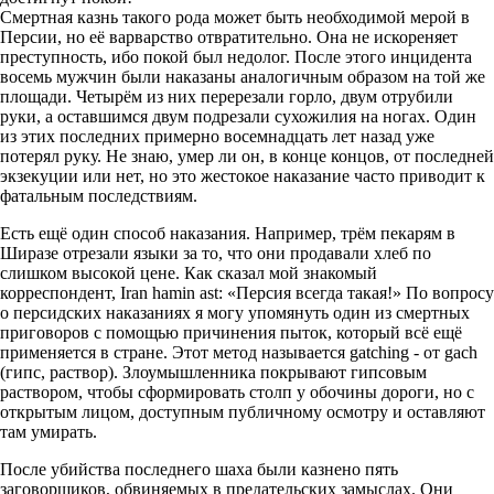
Смертная казнь такого рода может быть необходимой мерой в
Персии, но её варварство отвратительно. Она не искореняет
преступность, ибо покой был недолог. После этого инцидента
восемь мужчин были наказаны аналогичным образом на той же
площади. Четырём из них перерезали горло, двум отрубили
руки, а оставшимся двум подрезали сухожилия на ногах. Один
из этих последних примерно восемнадцать лет назад уже
потерял руку. Не знаю, умер ли он, в конце концов, от последней
экзекуции или нет, но это жестокое наказание часто приводит к
фатальным последствиям.
Есть ещё один способ наказания. Например, трём пекарям в
Ширазе отрезали языки за то, что они продавали хлеб по
слишком высокой цене. Как сказал мой знакомый
корреспондент, Iran hamin ast: «Персия всегда такая!» По вопросу
о персидских наказаниях я могу упомянуть один из смертных
приговоров с помощью причинения пыток, который всё ещё
применяется в стране. Этот метод называется gatching - от gach
(гипс, раствор). Злоумышленника покрывают гипсовым
раствором, чтобы сформировать столп у обочины дороги, но с
открытым лицом, доступным публичному осмотру и оставляют
там умирать.
После убийства последнего шаха были казнено пять
заговорщиков, обвиняемых в предательских замыслах. Они