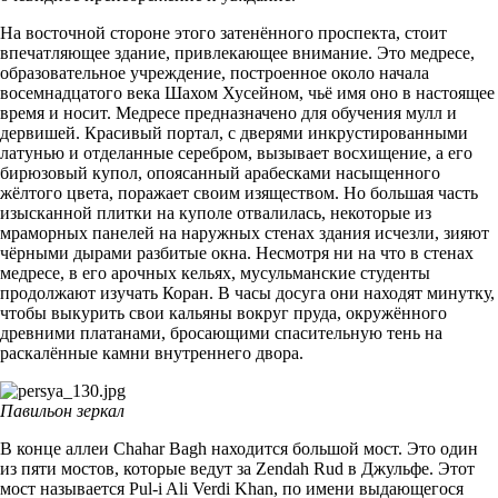
На восточной стороне этого затенённого проспекта, стоит
впечатляющее здание, привлекающее внимание. Это медресе,
образовательное учреждение, построенное около начала
восемнадцатого века Шахом Хусейном, чьё имя оно в настоящее
время и носит. Медресе предназначено для обучения мулл и
дервишей. Красивый портал, с дверями инкрустированными
латунью и отделанные серебром, вызывает восхищение, а его
бирюзовый купол, опоясанный арабесками насыщенного
жёлтого цвета, поражает своим изяществом. Но большая часть
изысканной плитки на куполе отвалилась, некоторые из
мраморных панелей на наружных стенах здания исчезли, зияют
чёрными дырами разбитые окна. Несмотря ни на что в стенах
медресе, в его арочных кельях, мусульманские студенты
продолжают изучать Коран. В часы досуга они находят минутку,
чтобы выкурить свои кальяны вокруг пруда, окружённого
древними платанами, бросающими спасительную тень на
раскалённые камни внутреннего двора.
Павильон зеркал
В конце аллеи Chahar Ваgh находится большой мост. Это один
из пяти мостов, которые ведут за Zendah Rud в Джульфе. Этот
мост называется Pul-i Ali Verdi Khan, по имени выдающегося