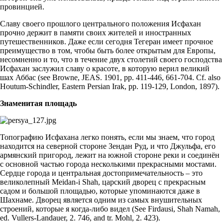
провинцией.
Славу своего прошлого центрального положения Исфахан
прочно держит в памяти своих жителей и иностранных
путешественников. Даже если сегодня Тегеран имеет прочное
преимущество в том, чтобы быть более открытым для Европы,
несомненно и то, что в течение двух столетий своего господства
Исфахан заслужил славу о красоте, в которую верил великий
шах Аббас (see Browne, JEAS. 1901, pp. 411-446, 661-704. Cf. also
Houtum-Schindler, Eastern Persian Irak, pp. 119-129, London, 1897).
Знаменитая площадь
Топографию Исфахана легко понять, если мы знаем, что город
находится на северной стороне Зендан Руд, и что Джульфа, его
армянский пригород, лежит на южной стороне реки и соединён
с основной частью города несколькими прекрасными мостами.
Сердце города и центральная достопримечательность – это
великолепный Meidan-i Shah, царский дворец с прекрасным
садом и большой площадью, которые упоминаются даже в
Шахнаме. Дворец является одним из самых внушительных
строений, которые я когда-либо видел (See Firdausi, Shah Namah,
ed. Vullers-Landauer, 2. 746, and tr. Mohl, 2. 423).