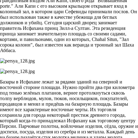
грандиозным входом Али Капи, своего рода "Возвышенная
porte." Али Капи с его высоким крыльцом открывает вход в
колонный зал, в котором цари Сефевиды принимали послов. Он
был использован также в качестве убежища для беглых
должников и убийц. Сегодня царский дворец занимает
правитель Исфахана принц Зилл-а Султан. Эта резиденция
принца занимает значительную площадь со своими садами,
кортами, и павильонами, один из которых, Chahal Situn, "Зал
сорока колонн", был известен как веранда и тронный зал Шаха
Аббаса.
Базары в Исфахане лежат за рядами зданий на северной и
восточной стороне площади. Нужно пройти два-три километра
под тенью зелёных платанов, вернее протолкнуться сквозь
толпу верблюдов, мулов, тюков, носильщиков, покупателей,
продавцов и менял и придёшь на базарную площадь. Базары
имеют все характерные восточные черты. Их торговля
сохранила для города некоторый престиж древнего города,
который когда-то принадлежал Исфахану как торговому центру
Персии. Парчовые полотна, войлочные изделия, сёдла, оружие и
доспехи, посуда, изделия из серебра и из металла. Каждый день
на базаре раздаётся стук молотка медника и удары молота