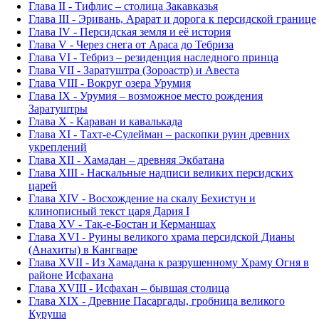
Глава II - Тифлис – столица Закавказья
Глава III - Эривань, Арарат и дорога к персидской границе
Глава IV - Персидская земля и её история
Глава V - Через снега от Араса до Тебриза
Глава VI - Тебриз – резиденция наследного принца
Глава VII - Заратуштра (Зороастр) и Авеста
Глава VIII - Вокруг озера Урумия
Глава IX - Урумия – возможное место рождения
Заратуштры
Глава X - Караван и кавалькада
Глава XI - Тахт-е-Сулейман – раскопки руин древних
укреплений
Глава XII - Хамадан – древняя Экбатана
Глава XIII - Наскальные надписи великих персидских
царей
Глава XIV - Восхождение на скалу Бехистун и
клинописный текст царя Дария I
Глава XV - Так-е-Бостан и Керманшах
Глава XVI - Руины великого храма персидской Дианы
(Анахиты) в Кангваре
Глава XVII - Из Хамадана к разрушенному Храму Огня в
районе Исфахана
Глава XVIII - Исфахан – бывшая столица
Глава XIX - Древние Пасаргады, гробница великого
Куруша