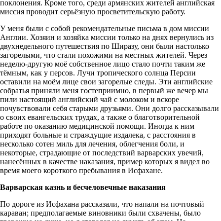
поклонения. Кроме того, среди армянских жителей английская
миссия проводит серьёзную просветительскую работу.
У меня были с собой рекомендательные письма в дом миссии
Англии. Хозяин и хозяйка миссии только на днях вернулись из
двухнедельного путешествия по Ширазу, они были настолько
загорелыми, что стали похожими на местных жителей. Через
неделю-другую моё собственное лицо стало почти таким же
тёмным, как у персов. Лучи тропического солнца Персии
оставили на моём лице свои загорелые следы. Эти английские
собратья приняли меня гостеприимно, в первый же вечер мы
пили настоящий английский чай с молоком и вскоре
почувствовали себя старыми друзьями. Они долго рассказывали
о своих евангельских трудах, а также о благотворительной
работе по оказанию медицинской помощи. Иногда к ним
приходят больные и страждущие издалека, с расстояния в
несколько сотен миль для лечения, облегчения боли, и
некоторые, страдающие от последствий варварских увечий,
нанесённых в качестве наказания, пример которых я видел во
время моего короткого пребывания в Исфахане.
Варварская казнь и бесчеловечные наказания
По дороге из Исфахана рассказали, что напали на почтовый
караван; предполагаемые виновники были схвачены, было