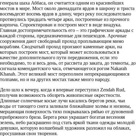
генерала шаха Аббаса, он считается одним из красивейших
мостов в мире. Мост около двенадцати ярдов в широну и триста
восемьдесят восемь ярдов в длину, через реку последовательно
протянулись тридцать четыре арки, построенные из прочного
кирпича. Спроектирован и построен мост в виде виадука.
Главная достопримечательность его – это графические аркады с
каждой стороны, предназначенные для пешеходов. Арочные
сооружения дают свободный проход проплывающим мимо
кораблям. Сводчатый проход пронзают каменные арки, на
которых построен мост, который может использоваться в
качестве дополнительного пути передвижения, если это
необходимо, то и весь день, от рассвета до заката, до темноты, до
сигнала комендантского часа, отмечающегося рогом Nakarah
Khanah. Этот великий мост переполнен непрекращающимися
толпами, но и на других мостах также много народу.
Дело шло к вечеру, когда я впервые переступил Zendah Rud,
получив возможность обозреть живописные окрестности.
Длинные солнечные косые лучи касались берегов реки, чьи
воды от тающего снега заливали ближайшие холмы и низины,
мерцающая поверхность тихо покрывалась рябью от дуновений
прибрежного бриза. Берега реки украшает богатая весенняя
зелень, небо раскрашено под стать яркой ткани одежды молодой
девушки, которую волшебный художник разложил на облаках,
просушивая свои творения.