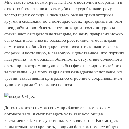
Мне захотелось посмотреть на Тахт с восточной стороны, и я
отважно бросился покорять глубокие сугробы навстречу
восходящему солнцу. Спуск здесь был на грани экстрима,
крутой и скользкий, но с помощью своих проводников он был
преодолён мною. Высота снега доходила почти до уровня
стены, наст был довольно твёрдым, по нему прекрасно можно
было скатиться вниз на большое расстояние, чтобы издали
осматривать общий вид крепости, охватить взглядом все его
стороны и восточную, и северную. Единственное, что портило
настроение – это большая облачность, отсутствие солнечного
света, при котором получилось бы сфотографировать всё это
великолепие. Два моих кадра были безнадёжно испорчены, но
третий, захвативший центральное строение с сохранившимся
куполом храма Огня вышел неплохо.
Дополнив этот снимок своим приблизительным эскизом
бокового вала, я смог передать хоть какое-то общее
впечатление Тахт-и Сулеймана, как видел его я. Рассмотрев
внимательно всю крепость, получив более или менее общую