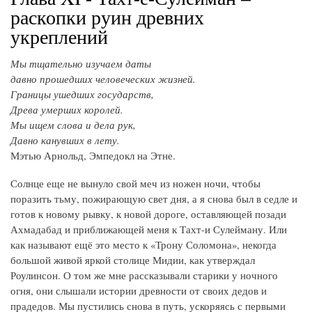
раскопки руин древних
укреплений
Мы тщательно изучаем даты
давно прошедших человеческих жизней.
Границы ушедших государств,
Древа умерших королей.
Мы ищем слова и дела рук,
Давно канувших в лету.
Мэтью Арнольд, Эмпедокл на Этне.
Солнце еще не вынуло свой меч из ножен ночи, чтобы
поразить тьму, пожирающую свет дня, а я снова был в седле и
готов к новому рывку, к новой дороге, оставляющей позади
Ахмадабад и приближающей меня к Тахт-и Сулейману. Или
как называют ещё это место к «Трону Соломона», некогда
большой живой яркой столице Мидии, как утверждал
Роулинсон. О том же мне рассказывали старики у ночного
огня, они слышали истории древности от своих дедов и
прадедов. Мы пустились снова в путь, ускоряясь с первыми