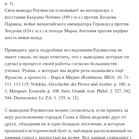
n. 1).
Свои выводы Роулинсон основывает на материалах о
восстании Бахрама Чобина (589 г.н.э.) против Хосрова
Парвиза, войне византийского императора Гераклуса против
Хосрова (624 г.н.э.) и походе Марка Антония против парфян
шесть веков назад.
Приводить здесь подробные исследования Роулинсона не
имеет смыла, но надо отметить, что с выводами, которые он
сделал в процессе своей работы согласно большинство
учёных. Руины, о которых мы ведём речь назывались ещё
Фрааспа, а крепость – Вара в Мидии (Rawlinson, JRGS. 10. 71-
111, 113-115; Noldeke, Geschichte der Perser und Araber, p. 100, n.
1; Marquart, Eransahr, p. 108; Justi, Grundr. iran. Philol. 2. 527, 542,
544; Darmesteter, Le ZA. 1. 155, n. 12).
С выводами Роулинсона можно согласиться, если принять за
веру расположение городов Газна и Шиза недалеко друг от
друга, объединяя их в одно большое поселение, в котором
произошёл исторический бунт и, наблюдая расположенный на
равнине город с крепостью на холме. Все данные совпадают с