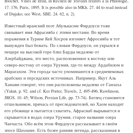
Blochet, Villes de Ilran, in Recueil de Travaux relatifs a la Philologie,
17. 176, Paris, 1895. It is possible also in MKh. 27. 44 to read instead
of Dujako; see West, SBE. 24. 62, n. 2).
Известный иранский поэт Абулькасим Фирдоуси тоже
связывает имя Афрасияба с этими местами. Во время
поражения в Турине Кей Хосров изгоняет Афросияба и тот
вынужден был бежать. По словам Фирдоуси, он укрылся в
пещере на высокой горе близ Барды недалеко от
Азербайджана, это место, расположенное к востоку или
северо-востоку от озера Урумия, где-то между Ардабилом и
Марагахом. Эти города часто упоминаются в средневековых
арабских и персидских источниках. Например, Якут Аль
Хамави говорит, что они расположены недалеко от Ганзаха
(Yakut, p. 92. and cf. Ker Porter, Travels, 2, 495-496; Rawlinson,
JRGS. 10. 45; Wilson, Persian Life, pp. 73-74). Беглец становится
отшельником, прячась от преследователей, но Хаом находит
его убежище и пытается схватить, Афрасиаб вырывается и
скрывается в водах озера Урумия, старое название озера
Чаечаста. Обо всём этом Фирдоуси рассказывает в своём
эпосе Шахнаме. Есть более ранняя легенда, рассказанная в