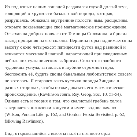
Из-под копыт наших лошадей раздавался глухой долгий звук,
говорящий о хрупкости базальтовой породы, которая,
разрушаясь, обнажала внутренние полости, ямы, расщелины,
открыто показывающие своё магматическое происхождение.
Отъехав на добрых полчаса от Темницы Соломона, я бросил
взгляд прощания на его склоны. Вершина горы поднимается на
высоту около четырехсот пятидесяти футов над равниной и
венчается массивной шапкой, нарастающей при ежедневных
небольших вулканических выбросах. Сила этого злобного
чудовища уснула, затаилась в глубине огромной горы,
беспокоить её, будить своим банальным любопытством совсем
не хотелось. Я старался взять кусочки породы Зиндана в
разных сторонах, чтобы позже доказать его магматическое
происхождение. (Rawlinson Journ. Roy. Geog. Soc. 10. 53-54).
Однако есть и теория о том, что скалистый гребень холма
завершается шлаковым конусом и имеет водное начало
(Wilson, Persian Life, p. 162, and Gordon, Persia Bevisited, p. 62,
following Rawlinson).
Вид, открывавшийся с высоты полёта степного орла