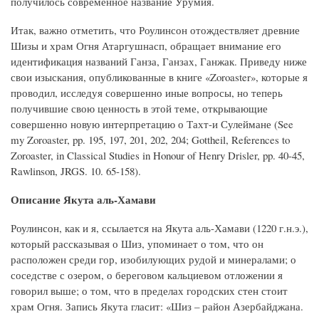
получилось современное название Урумия.
Итак, важно отметить, что Роулинсон отождествляет древние
Шизы и храм Огня Атаргушнасп, обращает внимание его
идентификация названий Ганза, Ганзах, Ганжак. Приведу ниже
свои изыскания, опубликованные в книге «Zoroaster», которые я
проводил, исследуя совершенно иные вопросы, но теперь
получившие свою ценность в этой теме, открывающие
совершенно новую интерпретацию о Тахт-и Сулеймане (See
my Zoroaster, pp. 195, 197, 201, 202, 204; Gottheil, References to
Zoroaster, in Classical Studies in Honour of Henry Drisler, pp. 40-45,
Rawlinson, JRGS. 10. 65-158).
Описание Якута аль-Хамави
Роулинсон, как и я, ссылается на Якута аль-Хамави (1220 г.н.э.),
который рассказывая о Шиз, упоминает о том, что он
расположен среди гор, изобилующих рудой и минералами; о
соседстве с озером, о береговом кальциевом отложении я
говорил выше; о том, что в пределах городских стен стоит
храм Огня. Запись Якута гласит: «Шиз – район Азербайджана.