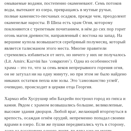
омываемые водами, постепенно окаменевают. Семь потоков
воды, вытекают из озера, превращаясь в мутные ручьи,
полные каменисто-песчаных осадков, прежде чем, преодолеют
окаменелые наросты. В Шиза есть храм Огня, которому
поклоняются с трепетным почитанием, в нём до сих пор горит
огонь магов древности, направленный с востока на запад. На
вершине купола возвышается серебряный полумесяц, который
является талисманом этого места. Многие правители
стремились избавиться от него, но ничего у них не получалось
(Lit. Amirs; Kazvini has ‘conquerors’). Одна из особенностей
храма – это то, что за семь веков непрерывного горения огня,
он не затухал ни на одну минуту, но при этом не было найдено
никаких остатков пепла или золы. Это 'самозванство углей',
очевидно, происходит в церкви отца Георгия.
Хармаз ибн Хусрушир ибн Бахрейн построил город из гипса и
камня. Рядом с храмом возвышались большие, великолепные,
высокие здания дворцов. Любой враг, желающий вторгнуться в
крепость, осаждая огнём орудий, непременно попадал своими
ядрами в озеро. Если же пушки передвигались чуть в сторону,
даже на расстояние одного локтя, то ядра уже не могли