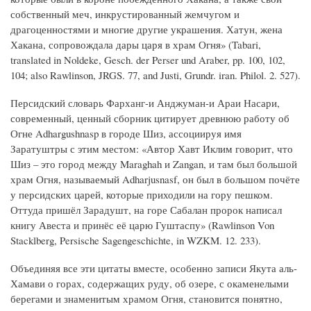
собственный меч, инкрустированный жемчугом и
драгоценностями и многие другие украшения. Хатун, жена
Хакана, сопровождала дары царя в храм Огня» (Tabari,
translated in Noldeke, Gesch. der Perser und Araber, pp. 100, 102,
104; also Rawlinson, JRGS. 77, and Justi, Grundr. iran. Philol. 2. 527).
Персидский словарь Фарханг-и Анджуман-и Араи Насари,
современный, ценный сборник цитирует древнюю работу об
Огне Adhargushnasp в городе Шиз, ассоциируя имя
Заратуштры с этим местом: «Автор Хавт Иклим говорит, что
Шиз – это город между Maraghah и Zangan, и там был большой
храм Огня, называемый Adharjusnasf, он был в большом почёте
у персидских царей, которые приходили на гору пешком.
Оттуда пришёл Зарадушт, на горе Сабалан пророк написал
книгу Авеста и принёс её царю Гуштаспу» (Rawlinson Von
Stacklberg, Persische Sagengeschichte, in WZKM. 12. 233).
Объединяя все эти цитаты вместе, особенно записи Якута аль-
Хамави о горах, содержащих руду, об озере, с окаменелыми
берегами и знаменитым храмом Огня, становится понятно,