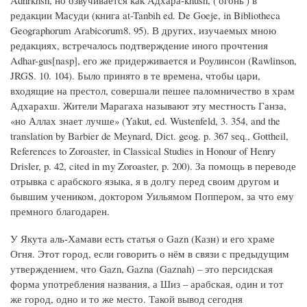
Adhrkhsh, но озвучивается как Адхара-khush, ('огонь') в
редакции Масуди (книга at-Tanbih ed. De Goeje, in Bibliotheca
Geographorum Arabicorum8. 95). В других, изучаемых мною
редакциях, встречалось подтверждение иного прочтения
Adhar-gus[nasp], его же придерживается и Роулинсон (Rawlinson,
JRGS. 10. 104). Было принято в те времена, чтобы цари,
входящие на престол, совершали пешее паломничество в храм
Адхарахш. Жители Марагаха называют эту местность Ганза,
«но Аллах знает лучше» (Yakut, ed. Wustenfeld, 3. 354, and the
translation by Barbier de Meynard, Diсt. geog. p. 367 seq., Gottheil,
References to Zoroaster, in Classical Studies in Honour of Henry
Drisler, p. 42, cited in my Zoroaster, p. 200). За помощь в переводе
отрывка с арабского языка, я в долгу перед своим другом и
бывшим учеником, доктором Уильямом Поппером, за что ему
премного благодарен.
У Якута аль-Хамави есть статья о Gazn (Казн) и его храме
Огня. Этот город, если говорить о нём в связи с предыдущим
утверждением, что Gazn, Gazna (Gaznah) – это персидская
форма употребления названия, а Шиз – арабская, один и тот
же город, одно и то же место. Такой вывод сегодня