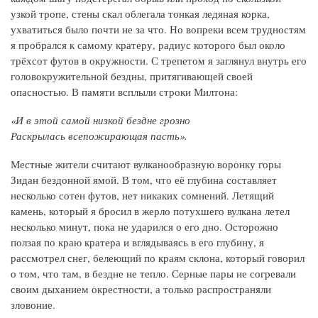
узкой тропе, стены скал облегала тонкая ледяная корка,
ухватиться было почти не за что. Но вопреки всем трудностям
я пробрался к самому кратеру, радиус которого был около
трёхсот футов в окружности. С трепетом я заглянул внутрь его
головокружительной бездны, притягивающей своей
опасностью. В памяти всплыли строки Милтона:
«И в этой самой низкой бездне грозно
Раскрылась всепожирающая пасть».
Местные жители считают вулканообразную воронку горы
Зидан бездонной ямой. В том, что её глубина составляет
несколько сотен футов, нет никаких сомнений. Летящий
камень, который я бросил в жерло потухшего вулкана летел
несколько минут, пока не ударился о его дно. Осторожно
ползая по краю кратера и вглядываясь в его глубину, я
рассмотрел снег, белеющий по краям склона, который говорил
о том, что там, в бездне не тепло. Серные пары не согревали
своим дыханием окрестности, а только распространяли
зловоние.