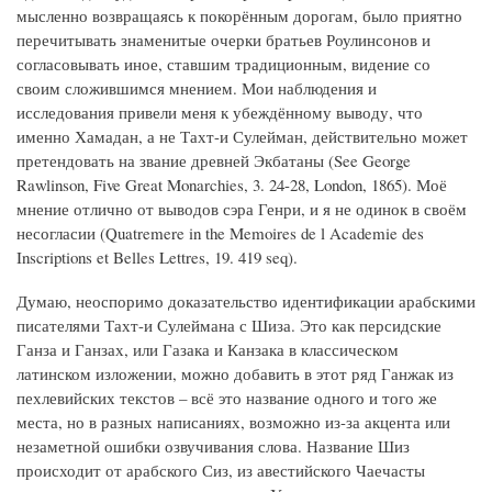
мысленно возвращаясь к покорённым дорогам, было приятно
перечитывать знаменитые очерки братьев Роулинсонов и
согласовывать иное, ставшим традиционным, видение со
своим сложившимся мнением. Мои наблюдения и
исследования привели меня к убеждённому выводу, что
именно Хамадан, а не Тахт-и Сулейман, действительно может
претендовать на звание древней Экбатаны (See George
Rawlinson, Five Great Monarchies, 3. 24-28, London, 1865). Моё
мнение отлично от выводов сэра Генри, и я не одинок в своём
несогласии (Quatremere in the Memoires de l Academie des
Inscriptions et Belles Lettres, 19. 419 seq).
Думаю, неоспоримо доказательство идентификации арабскими
писателями Тахт-и Сулеймана с Шиза. Это как персидские
Ганза и Ганзах, или Газака и Канзака в классическом
латинском изложении, можно добавить в этот ряд Ганжак из
пехлевийских текстов – всё это название одного и того же
места, но в разных написаниях, возможно из-за акцента или
незаметной ошибки озвучивания слова. Название Шиз
происходит от арабского Сиз, из авестийского Чаечасты