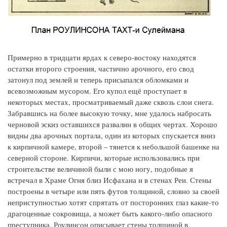
Примерно в тридцати ярдах к северо-востоку находятся
остатки второго строения, частично арочного, его свод
затонул под землей и теперь присыпался обломками и
всевозможным мусором. Его купол ещё проступает в
некоторых местах, просматриваемый даже сквозь слои снега.
Забравшись на более высокую точку, мне удалось набросать
черновой эскиз оставшихся развалин в общих чертах. Хорошо
видны два арочных портала, один из которых спускается вниз
к кирпичной камере, второй – тянется к небольшой башенке на
северной стороне. Кирпичи, которые использовались при
строительстве величиной были с мою ногу, подобные я
встречал в Храме Огня близ Исфахана и в стенах Реи. Стены
построены в четыре или пять футов толщиной, словно за своей
неприступностью хотят спрятать от посторонних глаз какие-то
драгоценные сокровища, а может быть какого-либо опасного
преступника. Роулинсон описывает стены толщиной в