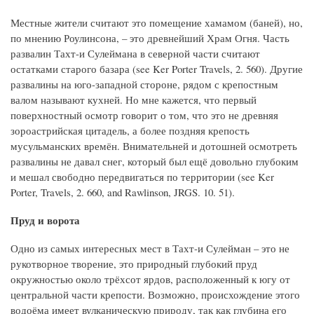
Местные жители считают это помещение хамамом (баней), но,
по мнению Роулинсона, – это древнейший Храм Огня. Часть
развалин Тахт-и Сулеймана в северной части считают
остатками старого базара (see Ker Porter Travels, 2. 560). Другие
развалины на юго-западной стороне, рядом с крепостным
валом называют кухней. Но мне кажется, что первый
поверхностный осмотр говорит о том, что это не древняя
зороастрийская цитадель, а более поздняя крепость
мусульманских времён. Внимательней и дотошней осмотреть
развалины не давал снег, который был ещё довольно глубоким
и мешал свободно передвигаться по территории (see Ker
Porter, Travels, 2. 660, and Rawlinson, JRGS. 10. 51).
Пруд и ворота
Одно из самых интересных мест в Тахт-и Сулейман – это не
рукотворное творение, это природный глубокий пруд
окружностью около трёхсот ярдов, расположенный к югу от
центральной части крепости. Возможно, происхождение этого
водоёма имеет вулканическую природу, так как глубина его