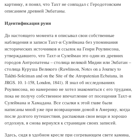
картинку, я понял, что Тахт не совпадал с Геродотовским
описанием древней Экбатаны.
Идентификация руин
До настоящего момента я описывал свои собственные
наблюдения и записи Тахт-и Сулеймана без упоминания
исторических источников и ссылок на Генри Роулинсона,
утверждавшего, что Тахт-и Сулейман это один их древних
городов Антропатены – столица великой Мидии или Экбатан –
столица Куруша Великого (Rawlinson, Notes on a Journey to
Takhti-Soleiman and on the Site of the Atropatenian Ecbatana, in
JRGS. 10. 1-158, London, 1841). Я знал об исследованиях
Роулинсона, но намеренно не хотел знакомиться с его трудами,
пока не получу собственное впечатление от посещения Тахт-и
Сулеймана и Хамадана. Все ссылки к этой главе были
написаны мной уже при возвращении домой в Америку, когда
после долгого путешествия, распаковав свои вещи и хорошо
отдохнув, я снова вернулся к страницам своих записей.
Здесь, сидя в удобном кресле при согревающем свете камина,