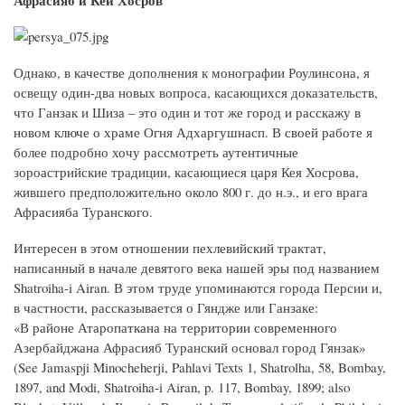
Афрасияб и Кей Хосров
Однако, в качестве дополнения к монографии Роулинсона, я
освещу один-два новых вопроса, касающихся доказательств,
что Ганзак и Шиза – это один и тот же город и расскажу в
новом ключе о храме Огня Адхаргушнасп. В своей работе я
более подробно хочу рассмотреть аутентичные
зороастрийские традиции, касающиеся царя Кея Хосрова,
жившего предположительно около 800 г. до н.э., и его врага
Афрасияба Туранского.
Интересен в этом отношении пехлевийский трактат,
написанный в начале девятого века нашей эры под названием
Shatroiha-i Airan. В этом труде упоминаются города Персии и,
в частности, рассказывается о Гяндже или Ганзаке:
«В районе Атаропаткана на территории современного
Азербайджана Афрасияб Туранский основал город Гянзак»
(See Jamaspji Minocheherji, Pahlavi Texts 1, Shatrolha, 58, Bombay,
1897, and Modi, Shatroiha-i Airan, p. 117, Bombay, 1899; also