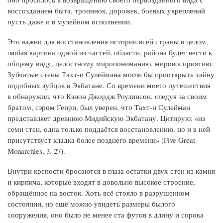
воссозданием быта, тропинок, дорожек, боевых укреплений
пусть даже и в музейном исполнении.
Это важно для восстановления истории всей страны в целом,
любая картина одной из частей, области, района будет вести к
общему виду, целостному миропониманию, мировосприятию.
Зубчатые стены Тахт-и Сулеймана могли бы приоткрыть тайну
подобных зубцов в Экбатане. Со времени моего путешествия
я обнаружил, что Кэнон Джордж Роулинсон, следуя за своим
братом, сэром Генри, был уверен, что Тахт-и Сулейман
представляет древнюю Мидийскую Экбатану. Цитирую: «из
семи стен, одна только поддаётся восстановлению, но и в ней
присутствует кладка более позднего времени» (Five Great
Monarchies, 3. 27).
Внутри крепости бросаются в глаза остатки двух стен из камня
и кирпича, которые входят в довольно высокое строение,
обращённое на восток. Хоть всё стояло в разрушенном
состоянии, но ещё можно увидеть размеры былого
сооружения, оно было не менее ста футов в длину и сорока