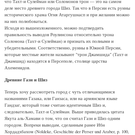
что Тахт-и Сулейман или Соломонов трон — это на самом
деле место древнего города Шиз. Так что в Персии есть руины
исторического храма Огня Атаргушнасп и при желании можно
на них полюбоваться.
Исходя из вышеизложенного, можно подтвердить
правильность выводов Роулинсона относительно трона
Соломона (Тахт-и Сулейман) и признать их полными и
убедительными. Соответственно, руины в Южной Персии,
которые местные жители называют "трон Джамшида" (Тахт-и
Джамшид) находятся в Персеполе, столице царства
Ахеменидов.
Древние Газн и Шиз
Теперь хочу рассмотреть город с чуть отличающимися
названиями Газака, или Ганзаса, или на армянском языке
Гандзаг, который тоже считаю идентичным Шиз и,
следовательно, Тахт-и Сулейман. Выше приводилась цитата
Якута аль-Хамави о том, что он считал Газн и Шиз одним
городом. Вопреки выводам, сделанным ранее Ибн
Хордадхбахом (Noldeke, Geschichte der Perser und Araber, p. 100,