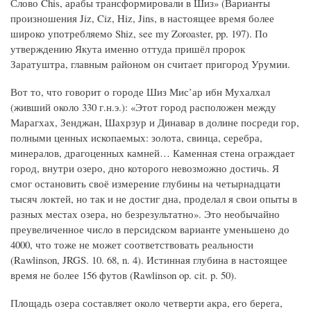
Слово Chis, арабы трансформировали в Шиз» (Варианты
произношения Jiz, Ciz, Hiz, Jins, в настоящее время более
широко употребляемо Shiz, see my Zoroaster, pp. 197). По
утверждению Якута именно оттуда пришёл пророк
Заратуштра, главным районом он считает пригород Урумии.
Вот то, что говорит о городе Шиз Мис’ар ибн Мухалхал
(живший около 330 г.н.э.): «Этот город расположен между
Марагхах, Зенджан, Шахрзур и Динавар в долине посреди гор,
полными ценных ископаемых: золота, свинца, серебра,
минералов, драгоценных камней… Каменная стена ограждает
город, внутри озеро, дно которого невозможно достичь. Я
смог остановить своё измерение глубины на четырнадцати
тысяч локтей, но так и не достиг дна, проделал я свои опыты в
разных местах озера, но безрезультатно». Это необычайно
преувеличенное число в персидском варианте уменьшено до
4000, что тоже не может соответствовать реальности
(Rawlinson, JRGS. 10. 68, n. 4). Истинная глубина в настоящее
время не более 156 футов (Rawlinson op. cit. p. 50).
Площадь озера составляет около четверти акра, его берега,