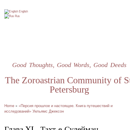
Skip
to
English
main
Rus
content
Good Thoughts, Good Words, Good Deeds
The Zoroastrian Community of St
Petersburg
Home
«Персия прошлое и настоящее. Книга путешествий и
Breadcrumb
исследований» Уильямс Джексон
Глава XI - Тахт-е-Сулейман –