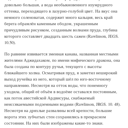
довольно большая, а вода необыкновенного изумрудного
оттенка, переходящего в лазурно-голубой цвет. На вкус она
немного соленоватая, содержит много кальция, весь край
берега обрамлён каменным ободом, украшенным
причудливым рисунком, созданным волнами пруда, глубина
которого составляет двадцать шесть сажен (Rawlinson, JEGS.
10.50).
По равнине извивается змеиная канава, названная местными
жителями Аджидахаком, по имени мифического дракона, она
была создана по контуру ручья, текущего с высоты
ближайшего холма. Осматривая пруд, я заметил неширокий
выход ручейка из него, который шёл по юго-восточному
направлению. Несмотря на отток воды, что понемногу
уходила, общий её объём в водоёме оставался постоянным,
как поток авестийской Ардвисуры, снабжаемый
неиссякаемыми подземными водами (Rawlinson, JRGS. 10. 48).
Несмотря на дряхлые развалины всей крепости, большие
ворота этих зубчатых стен сохранились в прекрасном
состоянии. На них были изображены какие-то знаки.