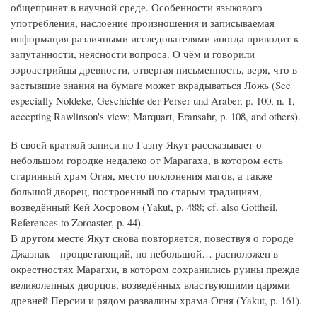
общепринят в научной среде. Особенности языкового
употребления, наслоение произношения и записываемая
информация различными исследователями иногда приводит к
запутанности, неясности вопроса. О чём и говорили
зороастрийцы древности, отвергая письменность, веря, что в
застывшие знания на бумаге может вкрадываться Ложь (See
especially Noldeke, Geschichte der Perser und Araber, p. 100, n. 1,
accepting Rawlinson's view; Marquart, Eransahr, p. 108, and others).
В своей краткой записи по Газну Якут рассказывает о
небольшом городке недалеко от Марагаха, в котором есть
старинный храм Огня, место поклонения магов, а также
большой дворец, построенный по старым традициям,
возведённый Кей Хосровом (Yakut, p. 488; cf. also Gottheil,
References to Zoroaster, p. 44).
В другом месте Якут снова повторяется, повествуя о городе
Джазнак – процветающий, но небольшой… расположен в
окрестностях Марагхи, в котором сохранились руины прежде
великолепных дворцов, возведённых властвующими царями
древней Персии и рядом развалины храма Огня (Yakut, p. 161).