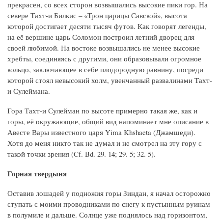
прекрасен, со всех сторон возвышались высокие пики гор. На
севере Тахт-и Билкис – «Трон царицы Савской», высота
которой достигает десяти тысяч футов. Как говорят легенды,
на её вершине царь Соломон построил летний дворец для
своей любимой. На востоке возвышались не менее высокие
хребты, соединяясь с другими, они образовывали огромное
кольцо, заключающее в себе плодородную равнину, посреди
которой стоял невысокий холм, увенчанный развалинами Тахт-
и Сулеймана.
Гора Тахт-и Сулейман по высоте примерно такая же, как и
горы, её окружающие, общий вид напоминает мне описание в
Авесте Вары известного царя Yima Khshaeta (Джамшеди).
Хотя до меня никто так не думал и не смотрел на эту гору с
такой точки зрения (Cf. Bd. 29. 14; 29. 5; 32. 5).
Горная твердыня
Оставив лошадей у подножия горы Зиндан, я начал осторожно
ступать с моими проводниками по снегу к пустынным руинам
в полумиле и дальше. Солнце уже поднялось над горизонтом,