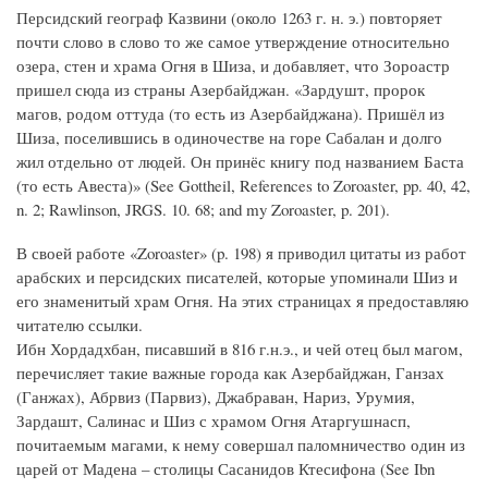
Персидский географ Казвини (около 1263 г. н. э.) повторяет
почти слово в слово то же самое утверждение относительно
озера, стен и храма Огня в Шиза, и добавляет, что Зороастр
пришел сюда из страны Азербайджан. «Зардушт, пророк
магов, родом оттуда (то есть из Азербайджана). Пришёл из
Шиза, поселившись в одиночестве на горе Сабалан и долго
жил отдельно от людей. Он принёс книгу под названием Баста
(то есть Авеста)» (See Gottheil, References to Zoroaster, pp. 40, 42,
n. 2; Rawlinson, JRGS. 10. 68; and my Zoroaster, p. 201).
В своей работе «Zoroaster» (p. 198) я приводил цитаты из работ
арабских и персидских писателей, которые упоминали Шиз и
его знаменитый храм Огня. На этих страницах я предоставляю
читателю ссылки.
Ибн Хордадхбан, писавший в 816 г.н.э., и чей отец был магом,
перечисляет такие важные города как Азербайджан, Ганзах
(Ганжах), Абрвиз (Парвиз), Джабраван, Нариз, Урумия,
Зардашт, Салинас и Шиз с храмом Огня Атаргушнасп,
почитаемым магами, к нему совершал паломничество один из
царей от Мадена – столицы Сасанидов Ктесифона (See Ibn