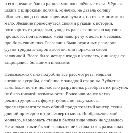
и его снежные блики ранили мои воспалённые глаза. Чёрная
шляпа с широкими полями, конечно, не давала солнцу
обжигать лицо своими горячими лучами, но глазам помогала
мало. Желание прикоснуться своими руками к истории,
поговорить с цитаделью, увидеть рассказанные ею картины
прошлого, подталкивало меня навстречу к цели, и я забывал
про боль своих глаз. Развалины были огромных размеров,
футов тридцать-сорок высотой, они поражали своей
величиной. Всего было четыре входа в крепость, они когда-то
защищались большими шлюзами.
Невозможно было подробно всё рассмотреть, мешали
снежные сугробы, особенно с западной стороны. Зубчатые
валы были почти полностью разрушены, разобрать их рисунок
не было никакой возможности. Более или менее чётко
реконструировать форму зубцов не получалось,
просматривался только общий продолговатый контур стены
длиной примерно в три четверти мили. Воображение моё
молчало, нарисовать стены в былом виде никак не удавалось.
Не должно такое былое великолепие оставаться в развалинах,
оно просилось к возвращению своего первозданного вида с