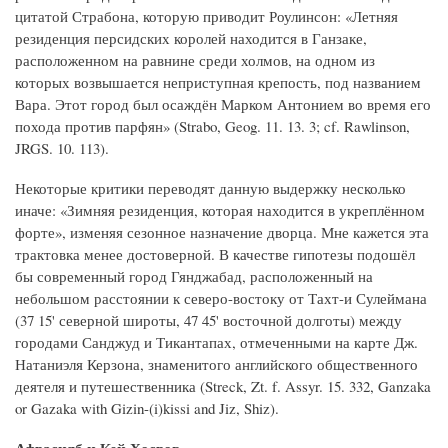
цитатой Страбона, которую приводит Роулинсон: «Летняя
резиденция персидских королей находится в Ганзаке,
расположенном на равнине среди холмов, на одном из
которых возвышается неприступная крепость, под названием
Вара. Этот город был осаждён Марком Антонием во время его
похода против парфян» (Strabo, Geog. 11. 13. 3; cf. Rawlinson,
JRGS. 10. 113).
Некоторые критики переводят данную выдержку несколько
иначе: «Зимняя резиденция, которая находится в укреплённом
форте», изменяя сезонное назначение дворца. Мне кажется эта
трактовка менее достоверной. В качестве гипотезы подошёл
бы современный город Гянджабад, расположенный на
небольшом расстоянии к северо-востоку от Тахт-и Сулеймана
(37 15' северной широты, 47 45' восточной долготы) между
городами Санджуд и Тикантапах, отмеченными на карте Дж.
Натаниэля Керзона, знаменитого английского общественного
деятеля и путешественника (Streck, Zt. f. Assyr. 15. 332, Ganzaka
or Gazaka with Gizin-(i)kissi and Jiz, Shiz).