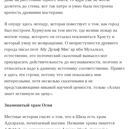
долететь до стены, вот так хитро и умно была построена
крепость древними мастерами.
Я опущу здесь легенду, которая повествует о том, как город
был построен Хурмузом на том месте, где возник пожар на
могиле гонца, которого он отсылал поклониться Христу и
который умер по возвращении. О неприступности древнего
города писал поэт Абу Дулаф Мис’ар ибн Мухалхал,
естественно, его поэтический сказочный вымысел мог
приукрасить действительность до неузнаваемости, поэтому и
относиться надо к данному источнику соответственно. Привёл
я здесь эти строки, потому что они показались мне
интересными, хотя несколько сказочными и не
представляющими никакой научной ценности, только «Аллах
знает истинную их цену».
Знаменитый храм Огня
Местные истории гласят о том, что в Шиза есть храм
Адхарахш, почитаемый магами. Название храма пишется