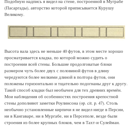
Подобную надпись я видел на стене, построенной в Муграбе
(Пасаргады), авторство которой приписывается Курушу
Великому.
Высота вала здесь не меньше 40 футов, в этом месте хорошо
просматривается кладка, по которой можно судить о
построении всей стены. Большие продолговатые блоки
размером чуть более двух с половиной футов в длину
чередуются более мелкими длиной в полтора футов, они
положены горизонтально и тщательно подогнаны друг к другу.
Такой способ кладки был необычен для тех древних времён.
Мои наблюдения об особенностях построения крепостной
стены дополняют заметки Роулинсона (op. cit. p. 47). Столь
необычно установленные кирпичи я не видел нигде в Персии,
ни в Кангаваре, ни в Мургабе, ни в Персеполе, везде были
строения из более крупных блоков, чем в Тахт-и Сулейман.