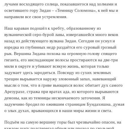
лучами восходящего солнца, показавшегося над холмами и
осветившего гору Зидан – «Темницу Соломона», к ней мы и
направили все свои устремления.
Наш караван подошёл к хребту, образованному из
вулканической серо-бурой лавы, извергавшейся много веков
назад из действующего вулкана Зидан. Сегодня он уснул и
изредка из глубинных недр раздаётся его суровый грозный
рык. Вершина Зидана похожа на огромную голову спящего
гиганта, его ниспадающие волосы простираются на две-три
мили в округе и убивают всякую жизнь, которая только
задумает здесь зародиться. Повсюду из сухих земляных
трещин вырывается наружу зловонный запах, навевающий
мысли о том, что в гриве вьющихся волос обитает дух самого
Арезурахе, стража при вратах ада, из которого вырываются
демоны, как из темницы нескончаемого заточения. Я
задумчиво бродил по ожившим страницам Бундахишна, думая
о злых духах, врывающихся в наши миры жизни и света.
Подъём на самую вершину горы был чрезвычайно опасен, на
каждом шагу подстерегал обрыв или проход по скользкой