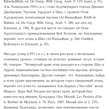
Khordadhbah, ed. De Goeje, Bibl. Geog. Arab. 6. 119; transl. p. 91).
Аль-Хамадхани (910 г.н.э.) тоже подтверждает города Джажач,
Джабраван, Урумия, Зардушт и Шиз, с храмом Огня
Адхаржушн, почитаемым магами (Al-Hamadhani, Kitdb al-
Buldan, ed. De Goeje, Bibl. Geog. Arab. 5. 286; see also my
Zoroaster, p. 198). В другом месте он говорит об Огне
Адхагушнасп, принадлежащему Кей Хосрову, но Ануширван
перенёс этот огонь в Шиз (Al-Hamadhani, p. 246; Gottheil,
References to Zoroaster, p. 45).
Масуди (умер в 951 г.н.э.), в своем рассказе о нескольких
огненных храмах, стоящих на золотых заливных лугах, в главе
68, говорит: "Четвёртый храм огня находится в стороне Шиз и
Арран; первоначально он был посвящён тем идолам, которых
признавал Ануширван. Другие говорят, что Ануширван, найдя
в этом храме жертвенник, на котором горел священный огонь,
перенёс его в место, называемое Аль-Бирках ("бассейн" возле
Шираз). Царь Кей Хосров построил храм, который был
известен под именем Хушуджах (See Masudi, Les Prairies d'Or,
tr. Barbier de Meynard, 4. 74, Paris, 1865. Masudi also at 2. 235).
Название Хушуджах, возможно, при переписывании текста