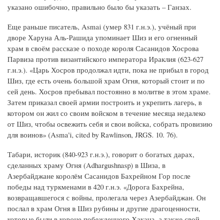
указано ошибочно, правильно было бы указать – Ганзах.
Еще раньше писатель, Asmai (умер 831 г.н.э.), учёный при
дворе Харуна Аль-Рашида упоминает Шиз и его огненный
храм в своём рассказе о походе короля Сасанидов Хосрова
Парвиза против византийского императора Ираклия (623-627
г.н.э.). «Царь Хосров продолжал идти, пока не прибыл в город
Шиз, где есть очень большой храм Огня, который стоит и по
сей день. Хосров пребывал постоянно в молитве в этом храме.
Затем приказал своей армии построить и укрепить лагерь, в
котором он жил со своим войском в течение месяца недалеко
от Шиз, чтобы освежить себя и свои войска, собрать провизию
для воинов» (Asma'i, cited by Rawlinson, JRGS. 10. 76).
Табари, историк (840-923 г.н.э.), говорит о богатых дарах,
сделанных храму Огня (Adhargushnasp) в Шиза, в
Азербайджане королём Сасанидов Бахрейном Гор после
победы над туркменами в 420 г.н.э. «Дорога Бахрейна,
возвращавшегося с войны, пролегала через Азербайджан. Он
послал в храм Огня в Шиз рубины и другие драгоценности,
которые были в короне побежденного Хакана, а также свой