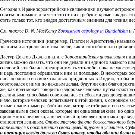
Сегодня в Иране зороастрийские священники изучают астрономию,
совсем понимают, для чего это от них требуют, кроме как для 
стать только тот, кто владел достаточным знанием для чтения н
См. также D. N. MacKenzy
Zoroastrian astrology in Bundahishn
и
A
Греческие источники (например, Платон и Аристотель) называют
знанием и астрологии в том числе, как и способностью провидет
Дастур Доктор Дхалла в книге
Зороастрийская цивилизация
пише
жизнь можно сказать, что они не делали ни единого важного шаг
сословий колебались предпринимать что-либо, пока не удостов
и царь постоянно обращался к ним за помощью. В некоторых осо
послал одного из своих главных придворных в Индию, чтобы по
советовался с ними по важным делам, будут ли они благоприятны
же, как врач может говорить о здоровье человека путем осмотра
различными способами советовались с небесами для доверившихс
и зло, которые человек испытывает в этой жизни, в основном за
этими планетными разбойниками, которые отбирают его счастье
закованным в свои оковы, которые ни одна земная сила, но одно
прилежного человека, а нечестивый проявляет признаки правед
становится ленивым.
Относительно факта божественного дара с
стремиться к достижению своих целей трудом и усилиями.
Судь
и погонщик всегда должен быть начеку, чтобы оба они были 