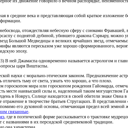
омерное их движение говорило о вечном распорядке, неизменнос
ая в средние века и представляющая собой краткое изложение б
нформации.
небосвода, отождествляя небесную сферу с сонмами Фравашей, 
рсаспу с поднятой дубиной, убившего дракона Сэрвару, можно ув
 звезд Большой Медведицы и великих ярчайших звезд, отмечаемы
 мифы являются пересказом уже хорошо сформированного, веро
нидскую эпоху.
 1903) В ней Джамаспа одновременно называется астрологом и гл
 вопросы царя Виштаспы.
ской науки с морально-этическим законом. Предназначение астро
отличить тьму от света, узнать что хорошо, а что плохо.
ым гороскопом мира или гороскопом рождения Гайомарда, отмеч
о есть месте наивысшей силы и, наделенный таким могуществом Га
лдень в Новруз, Солнце находится в своей обители знаке Овна 
отражение в творчестве братьев Стругацких. В представлении 
 помимо его духовной основы, отмечающая предел всей земной ж
 ним связанные
.
мэ
, где в поэтической форме рассказывается о трактовке мудрец
т с названиями в их персидской средневековой традиции.
но она характерна.