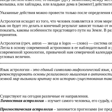
колышка, или хайладжа, или владыки дома в [момент] действите
Указанные действия можно провести только после определения по
Астрология исходит из того, что человек появляется в этом мир
как он будет это делать и конечный результат зависят только о
показать, каковы особенности предстоящего пути на Земле. В р
принятия.
Астрология (греч. astron — звезда и logos — слово) — система
Легла в основу современной астрономии в ее наблюдательной и 
современной хронологии, привычной нам семеричной календарн
угловых величин.
Язык астрологии -
это единый символико-мифологический язык, 
реконструировать основы религиозного мышления в античности
земной мир вызывали критику всю историю существования такой 
Существуют на сегодня различные ее направления.
Личностная астрология
– изучает самого человека, его судьбу,
Прогностическая астрология
– занимается прогнозами (не пред