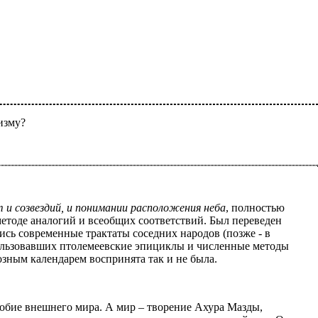
изму?
т и созвездий, и понимании расположения неба
, полностью
методе аналогий и всеобщих соответствий. Был переведен
ись современные трактаты соседних народов (позже - в
пользовавших птолемеевские эпициклы и численные методы
озным календарем воспринята так и не была.
одобие внешнего мира. А мир – творение Ахура Мазды,