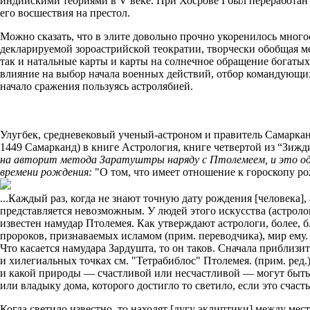
индийскими теориями в V веке. При Хосрове I был переработан 
его восшествия на престол.
Можно сказать, что в элите довольно прочно укоренилось мно
декларируемой зороастрийской теократии, творчески обобщая ме
так и натальные карты и карты на солнечное обращение богаты
влияние на выбор начала военных действий, отбор командующих 
начало сражения пользуясь астролябией.
Улугбек, средневековый ученый-астроном и правитель Самаркан
1449 Самарканд) в книге Астрология, книге четвертой из “Зи
на авторит метода Заратуштры наряду с Птолемеем, и это одн
времени рождения:
"О том, что имеет отношение к гороскопу ро
...Каждый раз, когда не знают точную дату рождения [человека],
представляется невозможным. У людей этого искусства (астролог
известен намудар Птолемея. Как утверждают астрологи, более, б
пророков, признаваемых исламом (прим. переводчика), мир ему.
Что касается намудара Зардушта, то он таков. Сначала приблизи
и хилегиальных точках см. "Тетрабиблос" Птолемея. (прим. ред
и какой природы — счастливой или несчастливой — могут быть 
или владыку дома, которого достигло то светило, если это счаст
Когда светило известно, то находят [дугу эклиптики] между ме