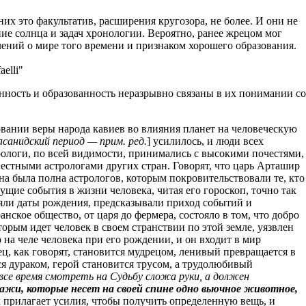
их это факультатив, расширения кругозора, не более. И они не
ние солнца и задач хронологии. Вероятно, ранее жрецом мог
влений о мире того времени и признаком хорошего образования.
aelli"
нность и образованность неразрывно связаны в их понимании со
вании веры народа кавиев во влияния планет на человеческую
асанидский период — прим. ред.
] усилилось, и люди всех
рологи, по всей видимости, принимались с высокими почестями,
естными астрологами других стран. Говорят, что царь Арташир
а была полна астрологов, которым покровительствовали те, кто
ущие события в жизни человека, читая его гороскоп, точно так
сляли даты рождения, предсказывали приход событий и
ское общество, от царя до фермера, состояло в том, что добро
торым идет человек в своем странствии по этой земле, уязвлен
на челе человека при его рождении, и он входит в мир
ец, как говорят, становится мудрецом, ленивый превращается в
я дураком, герой становится трусом, а трудолюбивый
все время смотреть на Судьбу сложа руки, а должен
лажи, которые несет на своей спине одно вьючное животное,
к прилагает усилия, чтобы получить определенную вещь, и