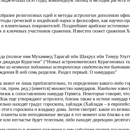
Зидж-и-Шах (450 года), компендиум таблиц и методик расчета п
гообразие религиозных идей и методы астрологии дополняли оф
тоды греческой и индийской науки и философии, как научно-пра
х и влиятельных покровителей. Позднейшие арабские источники 
и ключевых участников сражения. Известен сюжет сражения Хоср
да (полное имя Мухаммед Тарагай ибн Шахрух ибн Тимур Улугбек
жди джадиди Курагони” (“Новых астрономических Курагоновых т
о из немногих подлинных исторических свидетельств бытовавш
ждения В ней семь разделов. Раздел первый. О намударах"
 а знают ее лишь приблизительно, то определение какого-либо го
ов, прим. ред.) [имеется] множество намударов. Наиболее извест
лизок к сопоставлению намудар Гермеса. Некоторые говорят, что
 Как еще утверждают астрологи, близок также к истине намудар
тельно находят градус гороскопа, хайладж (Хайладж – в европейс
.) этого гороскопа и владыку дома. Затем смотрят: какие из ве
планеты или неподвижные звезды в тот момент или близко к не
ье или несчастье будет телесным; либо находят дирекцию десятого
стом светила в момент рождения и тем событием против последов