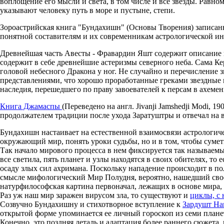
воплощение его мысли и света, в том числе и все звезды. Равн
указывают человеку путь в море и пустыне, степи.
Зороастрийская книга "Бундахишн" (Основы Творения) записанн
понятной составителям и их современникам астрологической и
Древнейшая часть Авесты - Фравардин Яшт содержит описание 
содержит в себе древнейшие астеризмы северного неба. Сама Ке
головой небесного Дракона у ног. Не случайно и перечисление
представлениями, что хорошо проработанные греками звездные
наследия, перешедшего по праву завоевателей к персам в ахеме
Книга Джамаспы
(Переведено на англ. Jivanji Jamshedji Modi,
продолжателем традиции после ухода Заратуштры и отвечал на
Бундахишн настаивает на естественной взаимосвязи астрологиче
окружающий мир, понять уроки судьбы, но и в том, чтобы суметь 
Так начало мирового процесса в нем фиксируется так называем
все светила, пять планет и узлы находятся в своих обителях, т
осаду злых сил ахримана. Поскольку нападение происходит в по
смысле мифологический Мир Полудня, вероятно, нашедший свое 
натурфилософская картина первоначал, лежащих в основе мира,
Раз уж наш мир заражен вирусом зла, то существуют и
циклы, с
Созвучно Бундахишну и стихотворное вступление к
Зардушт На
открытой форме упоминается ее личный гороскоп из семи плане
Конечно, это поздняя деталь и адаптация более раннего сюжета, 