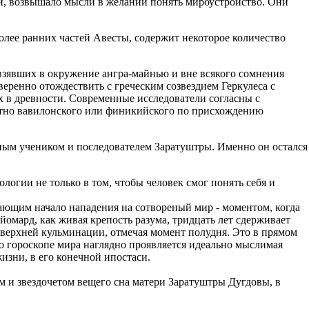
ти, возвышало мысли в желании понять мироустройство. Они
олее ранних частей Авесты, содержит некоторое количество
взявших в окружение ангра-майнью и вне всякого сомнения
еренно отождествить с греческим созвездием Геркулеса с
х в древности. Современные исследователи согласны с
ятно вавилонского или финикийского по присхождению
авным учеником и последователем Заратуштры. Именно он остался
логии не только в том, чтобы человек смог понять себя и
ающим начало нападения на сотвореный мир - моментом, когда
йомард, как живая крепость разума, тридцать лет сдерживает
в верхней кульминации, отмечая момент полудня. Это в прямом
о гороскопе мира наглядно проявляется идеально мыслимая
изни, в его конечной ипостаси.
ом и звездочетом вещего сна матери Заратуштры Дугдовы, в