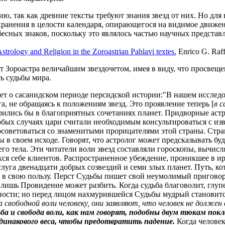
 так как древние тексты требуют знания звезд от них. Но для н
сохранения в целости календаря, опирающегося на видимое движе
ебесных знаков, поскольку это являлось частью научных предста
strology and Religion in the Zoroastrian Pahlavi textes.
Enrico G. Raff
 Зороастра величайшим звездочетом, имея в виду, что просвеще
ь судьбы мира.
т о сасанидском периоде персидской истории:"В нашем исследо
а, не обращаясь к положениям звезд. Это проявление теперь [
в с
ерились бы в благоприятных сочетаниях планет. Придворные аст
бых случаях цари считали необходимым консультироваться с изв
советоваться со знаменитыми прорицателями этой страны. Стран
 в своем исходе. Говорят, что астролог может предсказывать буд
 его тела. Эти читатели воли звезд составляли гороскопы, вычи
я себе клиентов. Распространенное убеждение, проникшее в иран
слуга двенадцати добрых созвездий и семи злых планет. Путь, ко
 в свою пользу. Перст Судьбы пишет свой неумолимый приговор 
 лишь Провидение может разбить. Когда судьба благоволит, глуп
ности; но перед лицом нахмурившейся Судьбы мудрый становитс
вободной воли человеку, они заявляют, что человек не должен 
ба и свобода воли, как нам говорят, подобны двум тюкам пок
одинакового веса, чтобы предотвратить падение.
Когда челове