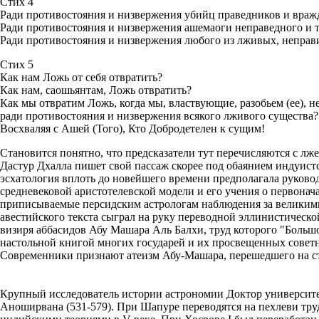
Стих 4
Ради противостояния и низвержения убийц праведников и враж
Ради противостояния и низвержения ашемаоги неправедного и 
Ради противостояния и низвержения любого из лживых, неправ
Стих 5
Как нам Ложь от себя отвратить?
Как нам, саошьянтам, Ложь отвратить?
Как мы отвратим Ложь, когда мы, властвующие, разобьем (ее), н
ради противостояния и низвержения всякого лживого существа?
Восхваляя с Ашей (Того), Кто Добродетелен к сущим!
Становится понятно, что предсказатели тут перечисляются с лж
Дастур Дхалла пишет свой пассаж скорее под обаянием индуистс
эсхатология вплоть до новейшего времени предполагала руково
средневековой аристотелевской модели и его учения о первона
приписываемые персидским астрологам наблюдения за великими
авестийского текста сыграл на руку переводной эллинистическо
визиря аббасидов Абу Машара Аль Балхи, труд которого "Больш
настольной книгой многих государей и их просвещенных советн
Современники признают атеизм Абу-Машара, перешедшего на сто
Крупный исследователь истории астрономии Доктор универси
Аноширвана (531-579). При Шапуре переводятся на пехлеви тру