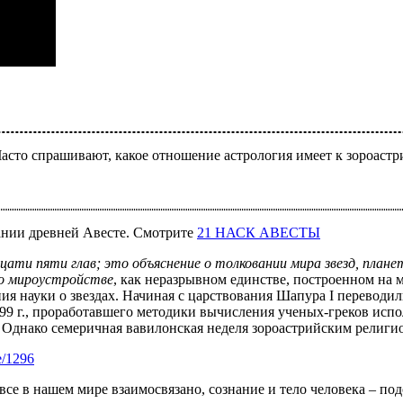
асто спрашивают, какое отношение астрология имеет к зороастр
рании древней Авесте. Смотрите
21 НАСК АВЕСТЫ
цати пяти глав; это объяснение о толковании мира звезд, плане
 о мироустройстве
, как неразрывном единстве, построенном на 
ия науки о звездах. Начиная с царствования Шапура I переводил
99 г., проработавшего методики вычисления ученых-греков ис
и. Однако семеричная вавилонская неделя зороастрийским религи
e/1296
все в нашем мире взаимосвязано, сознание и тело человека – п