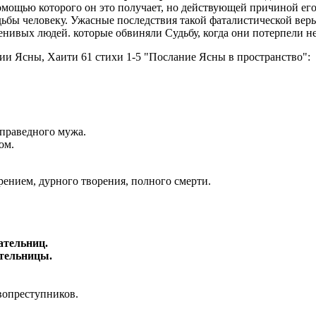
 помощью которого он это получает, но действующей причиной его
Судьбы человеку. Ужасные последствия такой фаталистической 
ивых людей. которые обвиняли Судьбу, когда они потерпели неу
ии Ясны, Хаити 61 стихи 1-5 "Послание Ясны в пространство":
 праведного мужа.
ом.
рением, дурного творения, полного смерти.
ательниц.
ательницы.
вопреступников.