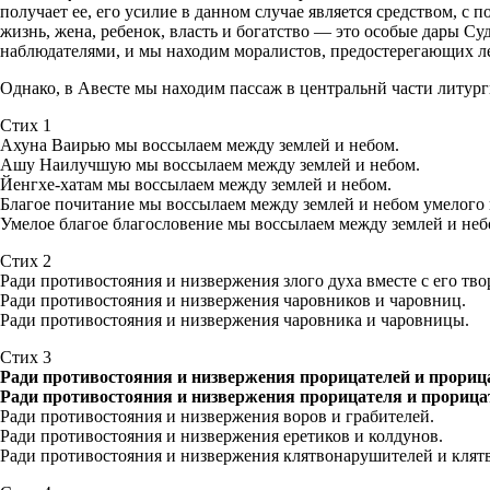
получает ее, его усилие в данном случае является средством, с
жизнь, жена, ребенок, власть и богатство — это особые дары 
наблюдателями, и мы находим моралистов, предостерегающих лен
Однако, в Авесте мы находим пассаж в центральнй части литург
Стих 1
Ахуна Ваирью мы воссылаем между землей и небом.
Ашу Наилучшую мы воссылаем между землей и небом.
Йенгхе-хатам мы воссылаем между землей и небом.
Благое почитание мы воссылаем между землей и небом умелого
Умелое благое благословение мы воссылаем между землей и неб
Стих 2
Ради противостояния и низвержения злого духа вместе с его тво
Ради противостояния и низвержения чаровников и чаровниц.
Ради противостояния и низвержения чаровника и чаровницы.
Стих 3
Ради противостояния и низвержения прорицателей и прориц
Ради противостояния и низвержения прорицателя и прориц
Ради противостояния и низвержения воров и грабителей.
Ради противостояния и низвержения еретиков и колдунов.
Ради противостояния и низвержения клятвонарушителей и клят