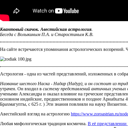
Квантовый скачок. Авестийская астрология
.
Беседа с Волыкиным П.А. и Старостиным К.В.
На сайте встречаются упоминания астрологических воззрений. Ч
Астрология - одна из частей представлений, изложенных в соб
Название шестого Наска - Надар (Надур), и он состоит из трид
утрачен. Он входил в
систему представлений античных ученых
учеными Александра и оказал влияние на греческие представлен
основном индийские, предшественников и позднее Ариабхаты 4
Брахмагупты, с 625 г. ) Эти знания повлияли на науку Византи
Авестийский взгляд на астрологию
https://www.zoroastrian.ru/nod
Любая мифологическая традиция космична.
В её представлении