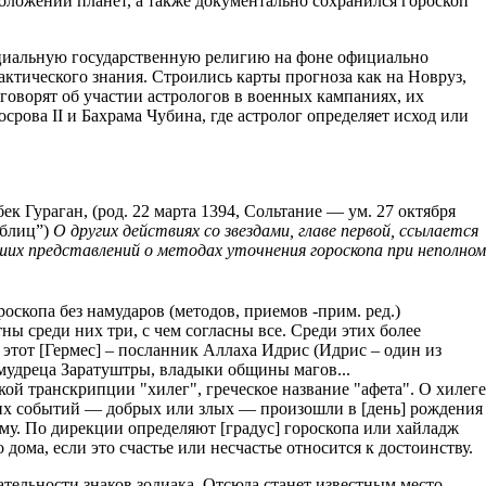
оложений планет, а также документально сохранился гороскоп
ициальную государственную религию на фоне официально
ктического знания. Строились карты прогноза как на Новруз,
говорят об участии астрологов в военных кампаниях, их
ова II и Бахрама Чубина, где астролог определяет исход или
 Гураган, (род. 22 марта 1394, Сольтание — ум. 27 октября
аблиц”)
О других действиях со звездами
, главе первой, ссылается
их представлений о методах уточнения гороскопа при неполном
роскопа без намударов (методов, приемов -прим. ред.)
ны среди них три, с чем согласны все. Среди этих более
 этот [Гермес] – посланник Аллаха Идрис (Идрис – один из
 мудреца Заратуштры, владыки общины магов...
кой транскрипции "хилег", греческое название "афета". О хилеге
ликих событий — добрых или злых — произошли в [день] рождения
му. По дирекции определяют [градус] гороскопа или хайладж
 дома, если это счастье или несчастье относится к достоинству.
ательности знаков зодиака. Отсюда станет известным место