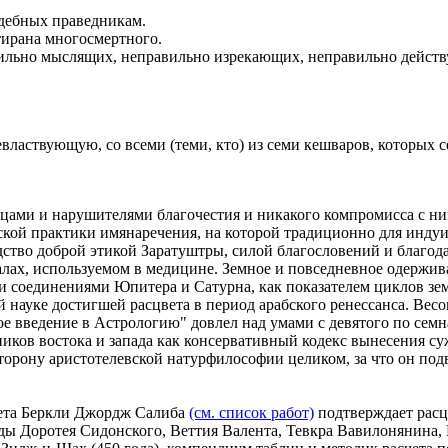
дебных праведникам.
тирана многосмертного.
ильно мыслящих, неправильно изрекающих, неправильно действ
евластвующую, со всеми (теми, кто) из семи кешваров, которых 
ецами и нарушителями благочестия и никакого компромисса с ни
кой практики имянаречения, на которой традиционно для индуис
дство доброй этикой Заратуштры, силой благословений и благод
чалах, используемом в медицине. Земное и повседневное одержи
 соединениями Юпитера и Сатурна, как показателем циклов зе
й науке достигшей расцвета в период арабского ренессанса. Вес
ое введение в Астрологию" довлел над умами с девятого по сем
иков востока и запада как консервативный кодекс вынесения с
рону аристотелевской натурфилософии целиком, за что он подв
тета Беркли Джордж Салиба
(см. список работ)
подтверждает расцв
ды Доротея Сидонского, Веттия Валента, Тевкра Вавилонянина, 