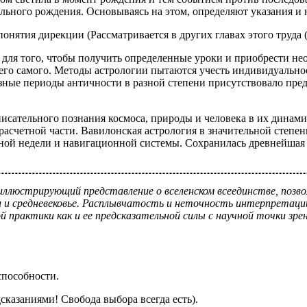
льного рождения. Основываясь на этом, определяют указания и 
нятия дирекции (Рассматривается в других главах этого труда (
е для того, чтобы получить определенные уроки и приобрести не
т него самого. Методы астрологии пытаются учесть индивидуально
азные периоды античности в разной степени присутствовало пред
 описательного познания космоса, природы и человека в их дина
расчетной части. Вавилонская астрология в значительной степен
ой недели и навигационной системы. Сохранилась древнейшая 
иллюстрирующий представление о вселенском всеединстве, позв
 и средневековье. Расплывчатость и неточность интерпретаци
практики как и ее предсказательной силы с научной точки зрен
 способности.
сказаниями! Свобода выбора всегда есть).