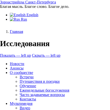
Перейти
Зороастрийцы Санкт-Петербурга
к
Благая мысль. Благое слово. Благое дело.
основному
English
содержанию
Rus
Главная
Строка
Исследования
навигации
Показать — left up
Скрыть — left up
left
Новости
up
Анонсы
О сообществе
Встречи
Путешествия и поездки
Обучение
Еженедельные богослужения
Часто задаваемые вопросы
Контакты
Мультимедия
Видео