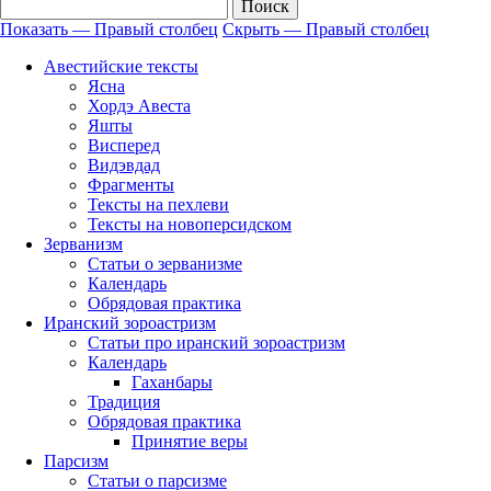
Показать — Правый столбец
Скрыть — Правый столбец
Правый
Авестийские тексты
столбец
Ясна
Хордэ Авеста
Яшты
Висперед
Видэвдад
Фрагменты
Тексты на пехлеви
Тексты на новоперсидском
Зерванизм
Статьи о зерванизме
Календарь
Обрядовая практика
Иранский зороастризм
Статьи про иранский зороастризм
Календарь
Гаханбары
Традиция
Обрядовая практика
Принятие веры
Парсизм
Статьи о парсизме