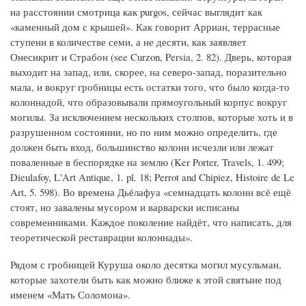
на расстоянии смотрица как purgos, сейчас выглядит как
«каменный дом с крышей». Как говорит Арриан, террасные
ступени в количестве семи, а не десяти, как заявляет
Онесикрит и Страбон (see Curzon, Persia, 2. 82). Дверь, которая
выходит на запад, или, скорее, на северо-запад, поразительно
мала, и вокруг гробницы есть остатки того, что было когда-то
колоннадой, что образовывали прямоугольный корпус вокруг
могилы. За исключением нескольких столпов, которые хоть и в
разрушенном состоянии, но по ним можно определить, где
должен быть вход, большинство колонн исчезли или лежат
поваленные в беспорядке на землю (Ker Porter, Travels, 1. 499;
Dieulafoy, L'Art Antique, 1. pl. 18; Perrot and Chipiez, Histoire de Le
Art, 5. 598). Во времена Дьёлафуа «семнадцать колонн всё ещё
стоят, но завалены мусором и варварски исписаны
современниками. Каждое поколение найдёт, что написать, для
теоретической реставрации колоннады».
Рядом с гробницей Куруша около десятка могил мусульман,
которые захотели быть как можно ближе к этой святыне под
именем «Мать Соломона».