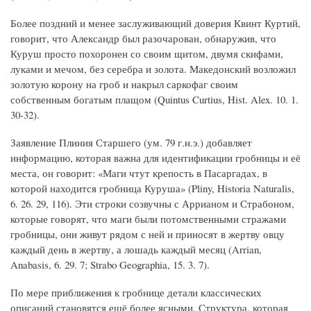
Более поздний и менее заслуживающий доверия Квинт Куртий,
говорит, что Александр был разочарован, обнаружив, что
Куруш просто похоронен со своим щитом, двумя скифами,
луками и мечом, без серебра и золота. Македонский возложил
золотую корону на гроб и накрыл саркофаг своим
собственным богатым плащом (Quintus Curtius, Hist. Alex. 10. 1.
30-32).
Заявление Плиния Старшего (ум. 79 г.н.э.) добавляет
информацию, которая важна для идентификации гробницы и её
места, он говорит: «Маги чтут крепость в Пасаргадах, в
которой находится гробница Куруша» (Pliny, Historia Naturalis,
6. 26. 29, 116). Эти строки созвучны с Аррианом и Страбоном,
которые говорят, что маги были потомственными стражами
гробницы, они живут рядом с ней и приносят в жертву овцу
каждый день в жертву, а лошадь каждый месяц (Arrian,
Anabasis, 6. 29. 7; Strabo Geographia, 15. 3. 7).
По мере приближения к гробнице детали классических
описаний становятся ещё более ясными. Структура, которая