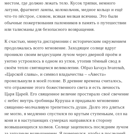
местом, где должно лежать тело. Кусок тряпки, немного
латуни, фрагмент лампы, колокольчик, медное кольцо и ещё
что-то пёстрое, словом, всякая мелкая всячина. Это были
обычные пожертвования паломников в память о путешествии
или талисманы для безопасного возвращения.
К счастью, минута дисгармонии с историческим окружением
продолжалась всего мгновение. Заходящее солнце вдруг
проникло своим вездесущим лучом через дверной проём и
уютно устроилось в одном из углов, утопив тёмный свод в
своём тепло святящемся великолепии. Образ kavaya hvarenah,
«Царской славы», и символ владычества – «Авеста»
промелькнули в моей голове. В древние времена считалось,
что отражение этого божественного света и есть личность
Царя Царей. Его священное величие простирало своё свечение
с небес внутрь гробницы Куруша и придавало мгновению
священно-молчаливую трепетность души. Долго это длиться
не могло, я медленно спустился по крутым ступенькам, сел на
коня и в наступающих сумерках направился в сторону
возвышающихся холмов. Солнце зацепилось последним лучом
за западным возвышением. Я повернулся, чтобы в последний