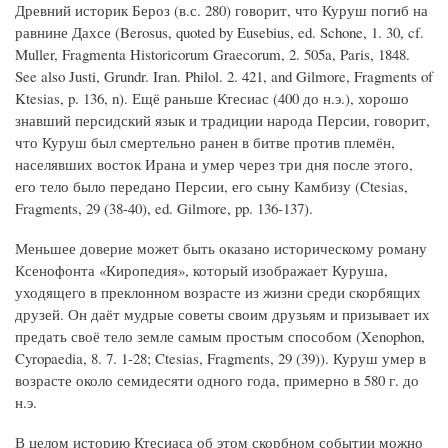
Древний историк Бероз (в.с. 280) говорит, что Куруш погиб на
равнине Дахсе (Berosus, quoted by Eusebius, ed. Schone, 1. 30, cf.
Muller, Fragmenta Historicorum Graecorum, 2. 505a, Paris, 1848.
See also Justi, Grundr. Iran. Philol. 2. 421, and Gilmore, Fragments of
Ktesias, p. 136, n). Ещё раньше Ктесиас (400 до н.э.), хорошо
знавший персидский язык и традиции народа Персии, говорит,
что Куруш был смертельно ранен в битве против племён,
населявших восток Ирана и умер через три дня после этого,
его тело было передано Персии, его сыну Камбизу (Ctesias,
Fragments, 29 (38-40), ed. Gilmore, pp. 136-137).
Меньшее доверие может быть оказано историческому роману
Ксенофонта «Киропедия», который изображает Куруша,
уходящего в преклонном возрасте из жизни среди скорбящих
друзей. Он даёт мудрые советы своим друзьям и призывает их
предать своё тело земле самым простым способом (Xenophon,
Cyropaedia, 8. 7. 1-28; Ctesias, Fragments, 29 (39)). Куруш умер в
возрасте около семидесяти одного года, примерно в 580 г. до
н.э.
В целом историю Ктесиаса об этом скорбном событии можно