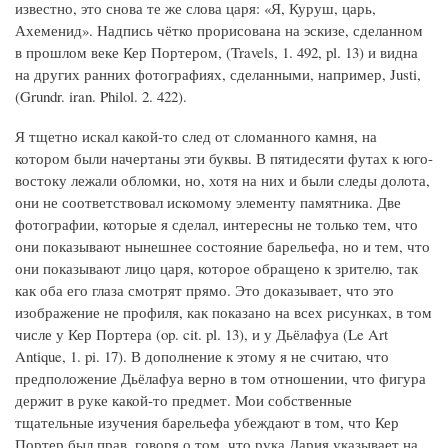
известно, это снова те же слова царя: «Я, Куруш, царь,
Ахеменид». Надпись чётко прорисована на эскизе, сделанном
в прошлом веке Кер Портером, (Travels, 1. 492, pl. 13) и видна
на других ранних фотографиях, сделанными, например, Justi,
(Grundr. iran. Philol. 2. 422).
Я тщетно искал какой-то след от сломанного камня, на
котором были начертаны эти буквы. В пятидесяти футах к юго-
востоку лежали обломки, но, хотя на них и были следы долота,
они не соответствовал искомому элементу памятника. Две
фотографии, которые я сделал, интересны не только тем, что
они показывают нынешнее состояние барельефа, но и тем, что
они показывают лицо царя, которое обращено к зрителю, так
как оба его глаза смотрят прямо. Это доказывает, что это
изображение не профиля, как показано на всех рисунках, в том
числе у Кер Портера (op. cit. pl. 13), и у Дьёлафуа (Le Art
Antique, 1. pi. 17). В дополнение к этому я не считаю, что
предположение Дьёлафуа верно в том отношении, что фигура
держит в руке какой-то предмет. Мои собственные
тщательные изучения барельефа убеждают в том, что Кер
Портер был прав, говоря о том, что рука Дария указывает на