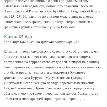
вершине холмов женщины Персии собирались, чтобы
наблюдать за исходом судьбоносного сражения (Nicolaus
Damascenus and Polyaenus, cited by Gilmore, Fragments of Ktesias,
pp. 115-128). На равнине до сих пор можно видеть следы,
напоминающие о грандиозной победе, сохранившиеся в
гранитных руинах столицы Куруша Великого.
Гробница Камбиза или царская сокровищница?
Когда начинаешь спускаться с северного хребта, первое, что
бросается в глаза – это массивная каменная платформа,
построенная на террасе слева от дороги, с видом на равнину.
Она очерчена огромными кирпичными блоками, как полагают,
они были предназначены для фундамента большого
зрительного зала Куруша. Мусульманская традиция
уничтожила историческую правду, переписывая значение
Тахт-е Сулеймана, «Трона Соломона», по традиционному
обычаю, следуя которому переименовывалось большинство
объектов и мест древней зороастрийской традиции.