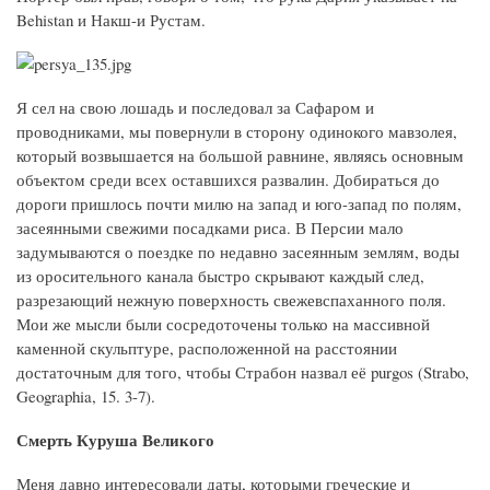
Behistan и Накш-и Рустам.
Я сел на свою лошадь и последовал за Сафаром и
проводниками, мы повернули в сторону одинокого мавзолея,
который возвышается на большой равнине, являясь основным
объектом среди всех оставшихся развалин. Добираться до
дороги пришлось почти милю на запад и юго-запад по полям,
засеянными свежими посадками риса. В Персии мало
задумываются о поездке по недавно засеянным землям, воды
из оросительного канала быстро скрывают каждый след,
разрезающий нежную поверхность свежевспаханного поля.
Мои же мысли были сосредоточены только на массивной
каменной скульптуре, расположенной на расстоянии
достаточным для того, чтобы Страбон назвал её purgos (Strabo,
Geographia, 15. 3-7).
Смерть Куруша Великого
Меня давно интересовали даты, которыми греческие и