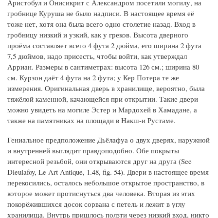
Аристобул и Онисикрит с Александром посетили могилу, на
гробнице Куруша не было надписи. В настоящее время её
тоже нет, хотя она была всего одно столетие назад. Вход в
гробницу низкий и узкий, как у греков. Высота дверного
проёма составляет всего 4 фута 2 дюйма, его ширина 2 фута
7,5 дюймов, надо присесть, чтобы войти, как утверждал
Арриан. Размеры в сантиметрах: высота 126 см.; ширина 80
см. Курзон даёт 4 фута на 2 фута; у Кер Потера те же
измерения. Оригинальная дверь в хранилище, вероятно, была
тяжёлой каменной, качающейся при открытии. Такие двери
можно увидеть на могиле Эстер и Мардохей в Хамадане, а
также на памятниках на площади в Накш-и Рустаме.
Гениальное предположение Дьёлафуа о двух дверях, наружной
и внутренней выглядит правдоподобно. Обе покрыты
интересной резьбой, они открываются друг на друга (See
Dieulafoy, Le Art Antique, 1.48, fig. 54). Двери в настоящее время
перекосились, осталось небольшое открытое пространство, в
которое может протиснуться два человека. Вторая из этих
покорёжившихся досок сорвана с петель и лежит в углу
хранилища. Внутрь пришлось ползти через низкий вход, никто