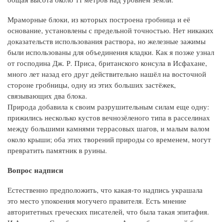
Мраморные блоки, из которых построена гробница и её
основание, установлены с предельной точностью. Нет никаких
доказательств использования раствора, но железные зажимы
были использованы для объединения кладки. Как я позже узнал
от господина Дж. Р. Приса, британского консула в Исфахане,
много лет назад его друг действительно нашёл на восточной
стороне гробницы, одну из этих больших застёжек,
связывающих два блока.
Природа добавила к своим разрушительным силам еще одну:
прижились несколько кустов вечнозёленого типа в расселинах
между большими камнями террасовых шагов, и малым валом
около крыши; оба этих творений природы со временем, могут
превратить памятник в руины.
Вопрос надписи
Естественно предположить, что какая-то надпись украшала
это место упокоения могучего правителя. Есть мнение
авторитетных греческих писателей, что была такая эпитафия.