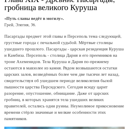
гробница великого Куруша
«Путь славы ведёт в могилу».
Грей, Элегия, 36.
Пасаргады предмет этой главы и Персеполь тема следующей,
грустные города с печальной судьбой. Мёртвые столицы
ушедшего прошлого. Пасаргады - царская резиденция Куруша
и Камбиза. Персеполь - столица Дария и его преемников на
троне Ахеменидов. Тела Куруша и Дария по-прежнему
остаются в мавзолее из камня. Рядом возвышаются остатки
царских залов, возведённых более чем две тысячи лет назад,
свидетельствуя об ушедшем периоде великолепия былой
пышности царства Персидского. Сегодня всюду царит
разорение, опустошение, обнищание. Даже от царских
гробниц, в которых хранятся тела ушедших великих
правителей, остались одни руины. Неумолимое прикосновение
времени стёрло значимые и мелкие особенности этих
памятников.