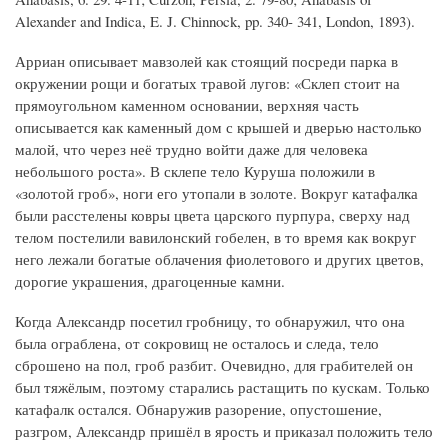
Alexander and Indica, E. J. Chinnock, pp. 340- 341, London, 1893).
Арриан описывает мавзолей как стоящий посреди парка в
окружении рощи и богатых травой лугов: «Склеп стоит на
прямоугольном каменном основании, верхняя часть
описывается как каменный дом с крышей и дверью настолько
малой, что через неё трудно войти даже для человека
небольшого роста». В склепе тело Куруша положили в
«золотой гроб», ноги его утопали в золоте. Вокруг катафалка
были расстелены ковры цвета царского пурпура, сверху над
телом постелили вавилонский гобелен, в то время как вокруг
него лежали богатые облачения фиолетового и других цветов,
дорогие украшения, драгоценные камни.
Когда Александр посетил гробницу, то обнаружил, что она
была ограблена, от сокровищ не осталось и следа, тело
сброшено на пол, гроб разбит. Очевидно, для грабителей он
был тяжёлым, поэтому старались растащить по кускам. Только
катафалк остался. Обнаружив разорение, опустошение,
разгром, Александр пришёл в ярость и приказал положить тело