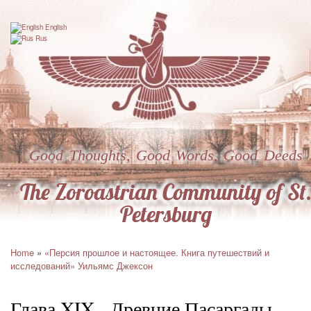
Skip
to
English
main
Rus
content
Good Thoughts, Good Words, Good Deeds
The Zoroastrian Community of St
Petersburg
Home
«Персия прошлое и настоящее. Книга путешествий и
Breadcrumb
исследований» Уильямс Джексон
Глава XIX - Древние Пасаргады,