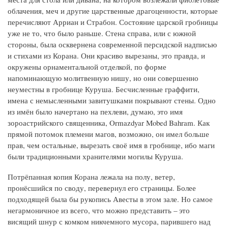
облачения, меч и другие царственные драгоценности, которые
перечисляют Арриан и Страбон. Состояние царской гробницы
уже не то, что было раньше. Стена справа, или с южной
стороны, была осквернена современной персидской надписью
и стихами из Корана. Они красиво вырезаны, это правда, и
окружены орнаментальной отделкой, по форме
напоминающую молитвенную нишу, но они совершенно
неуместны в гробнице Куруша. Бесчисленные граффити,
имена с немысленными завитушками покрывают стены. Одно
из имён было начертано на пехлеви, думаю, это имя
зороастрийского священника, Ormazdyar Mobed Bahram. Как
прямой потомок племени магов, возможно, он имел больше
прав, чем остальные, вырезать своё имя в гробнице, ибо маги
были традиционными хранителями могилы Куруша.
Потрёпанная копия Корана лежала на полу, ветер,
пронёсшийся по своду, перевернул его страницы. Более
подходящей была бы рукопись Авесты в этом зале. Но самое
негармоничное из всего, что можно представить – это
висящий шнур с комком никчемного мусора, парившего над