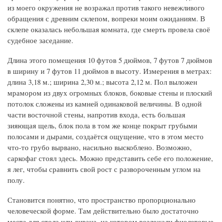
из моего окружения не возражал против такого невежливого
обращения с древним склепом, вопреки моим ожиданиям. В
склепе оказалась небольшая комната, где смерть провела своё
судебное заседание.
Длина этого помещения 10 футов 5 дюймов, 7 футов 7 дюймов
в ширину и 7 футов 11 дюймов в высоту. Измерения в метрах:
длина 3,18 м.; ширина 2,30 м.; высота 2,12 м. Пол выложен
мрамором из двух огромных блоков, боковые стены и плоский
потолок сложены из камней одинаковой величины. В одной
части восточной стены, напротив входа, есть большая
зияющая щель, блок пола в том же конце покрыт грубыми
полосами и дырами, создаётся ощущение, что в этом место
что-то грубо вырвано, насильно выскоблено. Возможно,
саркофаг стоял здесь. Можно представить себе его положение,
я лег, чтобы сравнить свой рост с развороченным углом на
полу.
Становится понятно, что пространство пропорционально
человеческой форме. Там действительно было достаточно
места для стола или дивана, на котором возлежали фиолетовые