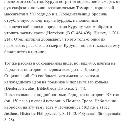
после этого события, Куруш встретил поражение и смерть от
рук скифских полчищ, возглавляемых Томирис, королевой
массагетов в 530 году до н.э. Победительница бросила
отрубленную голову царя в бурдюк, наполненный
человеческой кровью, предложив Курушу таким образом
утолить жажду крови (Herodotus (B.C. 484-408), History, 1. 201-
214). Отец истории добавляет, что это только один из
нескольких рассказов о смерти Куруша, но этот, кажется ему
ближе всего к истине.
Тот же рассказ в сокращенном виде, но, видимо, взятый из
Геродота, повторяет в первом веке до н.э. Диодор
Сицилийский. Он сообщает, что амазонка вызвала
непобедимого царя на поединок и поразила его копьём
(Diodorus Siculus, Bibliotheca Historica, 2. 44).
Повествование с подробностями Геродота повторяет Юстин
(ок. 150 г.н.э.) в своей истории о Помпее Троге. Небольшие
наброски на эту тему есть у Полисенуса (163 г.н.э.) (See
Justinus, Historiae Philippicae, 1. 8. 11-13; Polyaenus, Stratagemata,
8. 28).