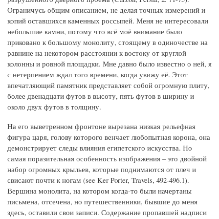
Ограничусь общим описанием, не делая точных измерений и
копий оставшихся каменных россыпей. Меня не интересовали
небольшие камни, потому что всё моё внимание было
приковано к большому монолиту, стоящему в одиночестве на
равнине на некотором расстоянии к востоку от круглой
колонны и ровной площадки. Мне давно было известно о ней, я
с нетерпением ждал того времени, когда увижу её. Этот
впечатляющий памятник представляет собой огромную плиту,
более двенадцати футов в высоту, пять футов в ширину и
около двух футов в толщину.
На его выветренном фронтоне вырезана низкая рельефная
фигура царя, голову которого венчает любопытная корона, она
демонстрирует следы влияния египетского искусства. Но
самая поразительная особенность изображения – это двойной
набор огромных крыльев, которые поднимаются от плеч и
свисают почти к ногам (see Ker Porter, Travels, 492-496.1).
Вершина монолита, на котором когда-то были начертаны
письмена, отсечена, но путешественники, бывшие до меня
здесь, оставили свои записи. Содержание пропавшей надписи