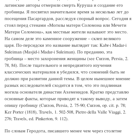
латинские авторы отмерили смерть Куруша и создание его
гробницы. Я посвятил значительное время за несколько лет до
посещения Пасаргардов, расследуя спорный вопрос. Сегодня я
стоял перед стенами «Могилы матери Соломона или Мечети
Матери Соломона», как местные жители называют это место.
На самом деле это каменное сооружение – склеп великого
царя. По-персидски это название выглядит так: Kabr-i Mаdar-i
Suleiman (Masjid-i Madar-i Suleiman). По преданию, эта
гробница – место захоронения женщины (see Curzon, Persia, 2.
78, 84). После тщательного и непредвзятого изучения
классических материалов я убедился, что сомнений быть не
должно при развитии данной темы. В целом нынешнее мнение
разных исследователей сходится в том, что это подлинная
могила основателя династии Ахеменидов. Кратко представлю
основные факты, которые приводят к такому выводу, а затем
опишу гробницу (Curzon, Persia, 2. 75-90; Curzon, op. cit. p. 78;
Ker Porter (1818), Travels, 1. 502-508, Pietro della Valle Viaggi, 2.
276; Travels, ed. Pinkerton, 9. 112).
По словам Геродота, писавшего менее чем через столетие