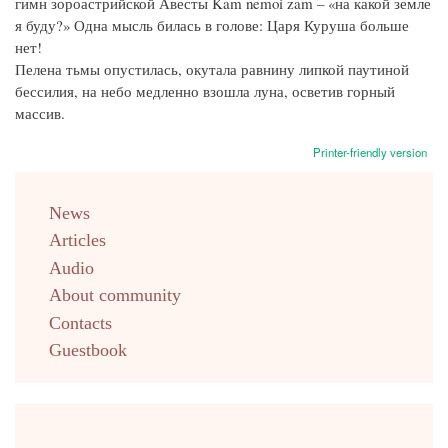
гимн зороастрийской Авесты Kam nemoi zam – «на какой земле
я буду?» Одна мысль билась в голове: Царя Куруша больше
нет!
Пелена тьмы опустилась, окутала равнину липкой паутиной
бессилия, на небо медленно взошла луна, осветив горный
массив.
Printer-friendly version
menu
News
english
Articles
Audio
About community
Contacts
Guestbook