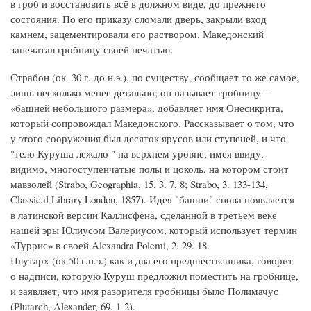
в гроб и восстановить всё в должном виде, до прежнего
состояния. По его приказу сломали дверь, закрыли вход
камнем, зацементировали его раствором. Македонский
запечатал гробницу своей печатью.
Страбон (ок. 30 г. до н.э.), по существу, сообщает то же самое,
лишь несколько менее детально; он называет гробницу –
«башней небольшого размера», добавляет имя Онесикрита,
который сопровождал Македонского. Рассказывает о том, что
у этого сооружения был десяток ярусов или ступеней, и что
"тело Куруша лежало " на верхнем уровне, имея ввиду,
видимо, многоступенчатые полы и цоколь, на котором стоит
мавзолей (Strabo, Geographia, 15. 3. 7, 8; Strabo, 3. 133-134,
Classical Library London, 1857). Идея "башни" снова появляется
в латинской версии Каллисфена, сделанной в третьем веке
нашей эры Юлиусом Валериусом, который использует термин
«Туррис» в своей Alexandra Polemi, 2. 29. 18.
Плутарх (ок 50 г.н.э.) как и два его предшественника, говорит
о надписи, которую Куруш предложил поместить на гробнице,
и заявляет, что имя разорителя гробницы было Полимачус
(Plutarch, Alexander, 69. 1-2).