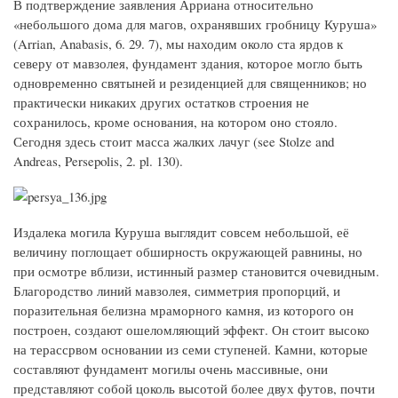
В подтверждение заявления Арриана относительно
«небольшого дома для магов, охранявших гробницу Куруша»
(Arrian, Anabasis, 6. 29. 7), мы находим около ста ярдов к
северу от мавзолея, фундамент здания, которое могло быть
одновременно святыней и резиденцией для священников; но
практически никаких других остатков строения не
сохранилось, кроме основания, на котором оно стояло.
Сегодня здесь стоит масса жалких лачуг (see Stolze and
Andreas, Persepolis, 2. pl. 130).
Издалека могила Куруша выглядит совсем небольшой, её
величину поглощает обширность окружающей равнины, но
при осмотре вблизи, истинный размер становится очевидным.
Благородство линий мавзолея, симметрия пропорций, и
поразительная белизна мраморного камня, из которого он
построен, создают ошеломляющий эффект. Он стоит высоко
на терассрвом основании из семи ступеней. Камни, которые
составляют фундамент могилы очень массивные, они
представляют собой цоколь высотой более двух футов, почти