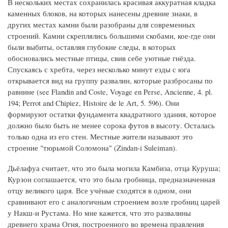
В нескольких местах сохранилась красивая аккуратная кладка
каменных блоков, на которых нанесены древние знаки, в
других местах камни были разобраны для современных
строений. Камни скреплялись большими скобами, кое-где они
были выбиты, оставляя глубокие следы, в которых
обосновались местные птицы, свив себе уютные гнёзда.
Спускаясь с хребта, через несколько минут езды с юга
открывается вид на группу развалин, которые разбросаны по
равнине (see Flandin and Coste, Voyage en Perse, Ancienne, 4. pl.
194; Perrot and Chipiez, Histoire de le Art, 5. 596). Они
формируют остатки фундамента квадратного здания, которое
должно было быть не менее сорока футов в высоту. Осталась
только одна из его стен. Местные жители называют это
строение "тюрьмой Соломона" (Zindan-i Suleiman).
Дьёлафуа считает, что это была могила Камбиза, отца Куруша;
Курзон соглашается, что это была гробница, предназначенная
отцу великого царя. Все учёные сходятся в одном, они
сравнивают его с аналогичным строением возле гробниц царей
у Накш-и Рустама. Но мне кажется, что это развалины
древнего храма Огня, построенного во времена правления