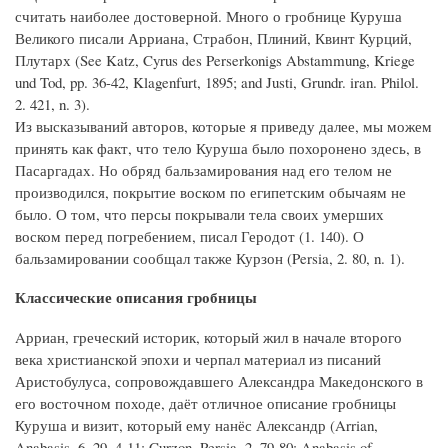
считать наиболее достоверной. Много о гробнице Куруша
Великого писали Арриана, Страбон, Плиний, Квинт Курций,
Плутарх (See Katz, Cyrus des Perserkonigs Abstammung, Kriege
und Tod, pp. 36-42, Klagenfurt, 1895; and Justi, Grundr. iran. Philol.
2. 421, n. 3).
Из высказываний авторов, которые я приведу далее, мы можем
принять как факт, что тело Куруша было похоронено здесь, в
Пасаргадах. Но обряд бальзамирования над его телом не
производился, покрытие воском по египетским обычаям не
было. О том, что персы покрывали тела своих умерших
воском перед погребением, писал Геродот (1. 140). О
бальзамировании сообщал также Курзон (Persia, 2. 80, n. 1).
Классические описания гробницы
Aрриан, греческий историк, который жил в начале второго
века христианской эпохи и черпал материал из писаний
Аристобулуса, сопровождавшего Александра Македонского в
его восточном походе, даёт отличное описание гробницы
Куруша и визит, который ему нанёс Александр (Arrian,
Anabasis, 6. 29. 4-11; Curzon, Persia, 2. 79-80; Anabasis of