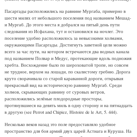
Пасаргады расположились на равнине Мургаба, примерно в
шести милях от небольшого поселения под названием Мешад-
и Мургаб. До этого места я добрался на пятый день пути
следования из Исфахана, тут и остановился на ночлег. Это
поселение удобно расположилось за невысокими холмами,
окружающими Пасаргады. Достигнуть заветной цели можно
всего за час пути, на котором встречаются два водных канала
под названием Полвар и Медус, протекающие вдоль подножия
хребта. Восхождение было по шероховатой тропе, но совсем
не трудное, верхом на лошади, по скалистому гребню. Дорога
круто сворачивала со старой караванной дороги, открывая
прекрасный вид на историческую равнину Мургаб. Среди
холмов, скрывающих равнину от суровых ветров,
расположились зелёные плодородные просторы,
протянувшиеся на девять миль в одну сторону и на пятнадцать
в другую (see Perrot and Chipiez, Histoire de le Art, 5. 444).
Несколько веков назад это поле предоставляло удобное
пространство для боя армий двух царей Астиага и Куруша. На