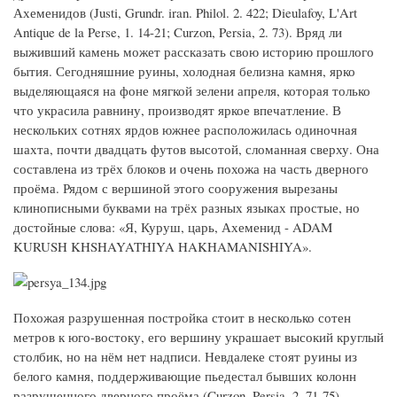
Ахеменидов (Justi, Grundr. iran. Philol. 2. 422; Dieulafoy, L'Art
Antique de la Perse, 1. 14-21; Curzon, Persia, 2. 73). Вряд ли
выживший камень может рассказать свою историю прошлого
бытия. Сегодняшние руины, холодная белизна камня, ярко
выделяющаяся на фоне мягкой зелени апреля, которая только
что украсила равнину, производят яркое впечатление. В
нескольких сотнях ярдов южнее расположилась одиночная
шахта, почти двадцать футов высотой, сломанная сверху. Она
составлена из трёх блоков и очень похожа на часть дверного
проёма. Рядом с вершиной этого сооружения вырезаны
клинописными буквами на трёх разных языках простые, но
достойные слова: «Я, Куруш, царь, Ахеменид - ADAM
KURUSH KHSHAYATHIYA HAKHAMANISHIYA».
Похожая разрушенная постройка стоит в несколько сотен
метров к юго-востоку, его вершину украшает высокий круглый
столбик, но на нём нет надписи. Невдалеке стоят руины из
белого камня, поддерживающие пьедестал бывших колонн
разрушенного дверного проёма (Curzon, Persia, 2. 71-75).