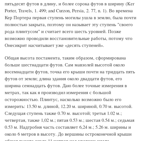
пятьдесят футов в длину, и более сорока футов в ширину (Ker
Porter, Travels, 1. 499; and Curzon, Persia, 2. 77, n. 1). Во времена
Кер Портера первая ступень могилы ушла в землю, была почти
полностью закрыта, поэтому он называет эту ступень "своего
рода плинтусом" и считает всего шесть уровней. Позже
возможно проводили восстановительные работы, потому что
Онесикрит насчитывает уже «десять ступеней».
Общая высота постамента, таким образом, сформирована
больше шестнадцати футов. Сам мавзолей высотой около
восемнадцати футов, точка его крыши почти на тридцать пять
футов от земли; длина здания около двадцати футов, его
ширина семнадцать футов. Даю более точные измерения в
метрах, так как я производил измерения с большой
осторожностью. Плинтус, насколько возможно было его
измерить: 13.50 м. длиной, 12.20 м. шириной, 0.70 м. высотой.
Следущая ступень также 0.70 м. высотой; третья 1.02 м.;
четвертая, также 1,02 м.; пятая 0.53 м.; шестая 0.54 м.; седьмая
0.53 м. Надгробня часть составляет 6,24 м.; 5.26 м. ширины и
около 6 метров в высоту. До вершины остроконечной крыши
общая высота около 11 метров над уровнем земли.