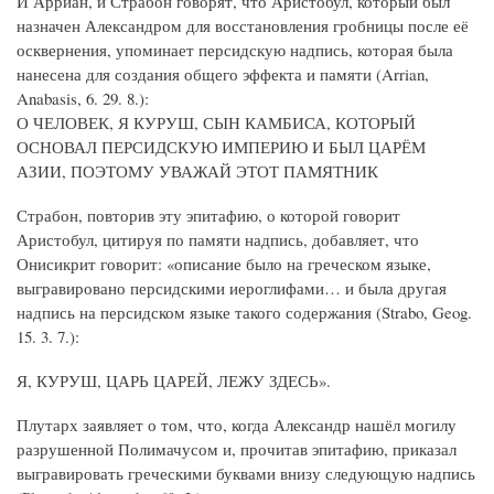
И Арриан, и Страбон говорят, что Аристобул, который был
назначен Александром для восстановления гробницы после её
осквернения, упоминает персидскую надпись, которая была
нанесена для создания общего эффекта и памяти (Arrian,
Anabasis, 6. 29. 8.):
О ЧЕЛОВЕК, Я КУРУШ, СЫН КАМБИСА, КОТОРЫЙ
ОСНОВАЛ ПЕРСИДСКУЮ ИМПЕРИЮ И БЫЛ ЦАРЁМ
АЗИИ, ПОЭТОМУ УВАЖАЙ ЭТОТ ПАМЯТНИК
Страбон, повторив эту эпитафию, о которой говорит
Аристобул, цитируя по памяти надпись, добавляет, что
Онисикрит говорит: «описание было на греческом языке,
выгравировано персидскими иероглифами… и была другая
надпись на персидском языке такого содержания (Strabo, Geog.
15. 3. 7.):
Я, КУРУШ, ЦАРЬ ЦАРЕЙ, ЛЕЖУ ЗДЕСЬ».
Плутарх заявляет о том, что, когда Александр нашёл могилу
разрушенной Полимачусом и, прочитав эпитафию, приказал
выгравировать греческими буквами внизу следующую надпись