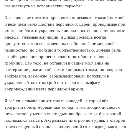
раз взглянуть на исторический саркофаг.
Классические писатели древности описывали, с какой помпой
и величием было шествие персидских царей, проводимые при
их жизни; богато украшенные лошади, колесницы, пурпурные
одежды, тяжёлые амуниции, и дикая роскошь всегда
присутствовала в великолепном изобилии. С не меньшей
пышностью, но с большой торжественностью, должна была
скорбящая нация принести своего погибшего героя в
гробницу. Его тело, не оставили в башне молчания на
растерзание дикими собакам и хищным птицам, но покрыли
воском или, возможно, забальзамировали, положили в
украшенный золотом гроб и отнесли к саркофагу в
сопровождении цвета персидской армии.
Я всё ещё слышал цокот копыт лошадей, который вёл
траурный поезд; мерный шаг солдат в лязгающих доспехах
глухо звенел у меня в ушах; дым воображаемых благовоний
поднимался ввысь к Ахурамазде из огромной урны, в которой
горел священный огонь; скандирующий голос жреца-мага, пел