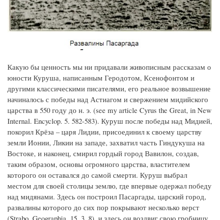
Какую бы ценность мы ни придавали живописным рассказам о
юности Куруша, написанным Геродотом, Ксенофонтом и
другими классическими писателями, его реальное возвышение
начиналось с победы над Астиагом и свержением мидийского
царства в 550 году до н. э. (see my article Cyrus the Great, in New
Internal. Encyclop. 5. 582-583). Куруш после победы над Мидией,
покорил Крёза – царя Лидии, присоединил к своему царству
земли Ионии, Ликии на западе, захватил часть Гиндукуша на
Востоке, и наконец, смирил гордый город Вавилон, создав,
таким образом, основы огромного царства, властителем
которого он оставался до самой смерти. Куруш выбрал
местом для своей столицы землю, где впервые одержал победу
над мидянами. Здесь он построил Пасаргады, царский город,
развалины которого до сих пор покрывают несколько верст
(Strabo, Geographia, 15. 3. 8), и здесь он воздвиг свою гробницу.