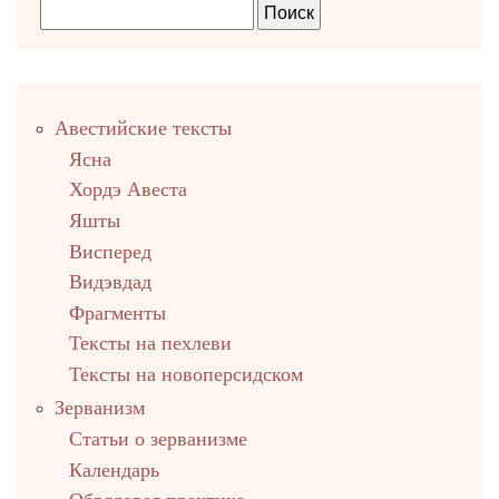
Правый
Авестийские тексты
столбец
Ясна
Хордэ Авеста
Яшты
Висперед
Видэвдад
Фрагменты
Тексты на пехлеви
Тексты на новоперсидском
Зерванизм
Статьи о зерванизме
Календарь