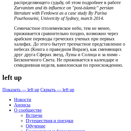
распределяющего судьбу, об этом подробнее в работе
Zurvanism and its influence on "post-islamic" persian
literature with Ferdowsi as a case study By Parisa
Pourhosseini, Univercity of Sydney, march 2014.
Семичастное птолемеевское небо, тем не менее,
приживается сравнительно поздно, возможно через
арабские переводы греческих ученых при первых
халифах. До этого бытует трехчастное представление о
небесах (Книга о праведном Виразе), как сменяющих
друг друга Сферах звезд, Луны и Солнца и за ними -
Бесконечного Света. Не приживается в календаре и
семидневная неделя, вавилонская по происхождению.
left up
Показать — left up
Скрыть — left up
Новости
Анонсы
О сообществе
Встречи
Путешествия и поездки
Обучение