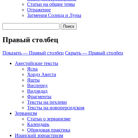
Cтатьи на общие темы
Отражение
Затмения Солнца и Луны
Правый столбец
Показать — Правый столбец
Скрыть — Правый столбец
Авестийские тексты
Ясна
Хордэ Авеста
Яшты
Висперед
Видэвдад
Фрагменты
Тексты на пехлеви
Тексты на новоперсидском
Зерванизм
Статьи о зерванизме
Календарь
Обрядовая практика
Иранский зороастризм