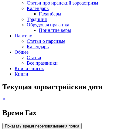
Статьи про иранский зороастризм
Календарь
Гаханбары
Традиция
Обрядовая практика
Принятие веры
Парсизм
Статьи о парсизме
Календарь
Общее
Статьи
Все праздники
Книги список
Книги
Текущая зороастрийская дата
*
Время Гах
Показать время переповязывания пояса