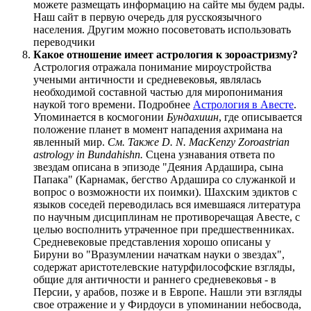
можете размещать информацию на сайте мы будем рады.
Наш сайт в первую очередь для русскоязычного
населения. Другим можно посоветовать использовать
переводчики
Какое отношение имеет астрология к зороастризму?
Астрология отражала понимание мироустройства
учеными античности и средневековья, являлась
необходимой составной частью для миропонимания
наукой того времени. Подробнее
Астрология в Авесте
.
Упоминается в космогонии
Бундахишн
, где описывается
положение планет в момент нападения ахримана на
явленный мир.
См. Также D. N. MacKenzy Zoroastrian
astrology in Bundahishn.
Сцена узнавания ответа по
звездам описана в эпизоде "Деяния Ардашира, сына
Папака" (Карнамак, бегство Ардашира со служанкой и
вопрос о возможности их поимки). Шахским эдиктов с
языков соседей переводилась вся имевшаяся литература
по научным дисциплинам не противоречащая Авесте, с
целью восполнить утраченное при предшественниках.
Средневековые представления хорошо описаны у
Бируни во "Вразумлении начаткам науки о звездах",
содержат аристотелевские натурфилософские взгляды,
общие для античности и раннего средневековья - в
Персии, у арабов, позже и в Европе. Нашли эти взгляды
свое отражение и у Фирдоуси в упоминании небосвода,