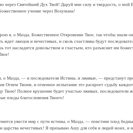
о через Святейший Дух Твой! Даруй мне силу и твердость, о мой В
Божественное учение через Вохумана!
ою я, о Мазда, Божественное Откровение Твое, так чтобы знали он
ть ждет лжецов и нечестивых, и сколь счастливы будут последовате
ь тот насладится довольством и счастьем, кто разъяснит им божес
Твое!
, о Мазда, — и последователи Истины, и лживые, — предстанут 
м Огнем Твоим, и огненное испытание это раскроет судьбу каждого
ду Твою! Полное крушение будет участью лживых, последователи ж
ые плоды благословения Твоего!
ремится увести мир с пути истины, о Мазда, — поистине плод бедн
и царства нечестивых! Я призываю Ашу для себя и людей моих, и н