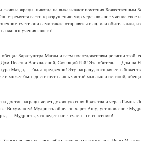
и лживые жрецы, никогда не выказывают почтения Божественным З
Они стремятся вести к разрушению мир через ложное учение свое и
конечном счете они сами также отправятся в ад, или обитель лжи, из
о ложного учения своего!
о обещал Заратуштра Магам и всем последователям религии этой, е
 Дом Песен и Восхвалений, Сияющий Рай! Эта обитель — Дом на Не
хура Мазда, — была предвечно! Эту награду, которая есть божест
ие и может быть достигнута лишь чистой мыслью и истиной, обеща
па достиг награды через духовную силу Братства и через Гимны Л
ые Вохуманом! Мудрость обрел он через Ашу, установление Мудр
ры, — Мудрость, что ведет нас к счастью и спасению!
Хвогва посвятил всего себя служению святому делу Веры Маздаяс