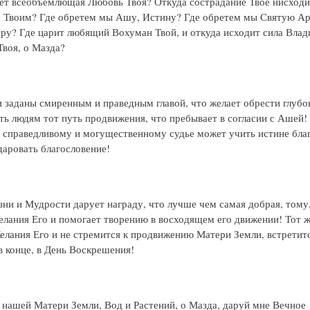
ет всеобъемлющая Любовь Твоя? Откуда сострадание Твое нисходи
 Твоим? Где обретем мы Ашу, Истину? Где обретем мы Святую А
ру? Где царит любящий Вохуман Твой, и откуда исходит сила Влад
Твоя, о Мазда?
 заданы смиренным и праведным главой, что желает обрести глубо
ить людям тот путь продвижения, что пребывает в согласии с Ашей! 
 справедливому и могущественному судье может учить истине бла
даровать благословение!
ни и Мудрости дарует награду, что лучше чем самая добрая, тому,
елания Его и помогает творению в восходящем его движении! Тот ж
елания Его и не стремится к продвижению Матери Земли, встретитс
в конце, в День Воскрешения!
 нашей Матери Земли, Вод и Растений, о Мазда, даруй мне Вечное