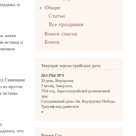
ладыка, и
Общее
Статьи
Все праздники
Книги список
и, какая
ли истины и
Книги
твенное
Текущая зороастрийская дата
20.5.3764 ЗРЭ
пред Сияющим
20 день, Вертрагна,
 из кругов,
5 месяц, Амертата,
3764 год, Заратуштрийской религиозной
е истины
эры.
Сегодняшний день (Ав. Вертрагна) Победа,
Триумф над дьяволом.
*
ых
адеюсь, что
Время Гах