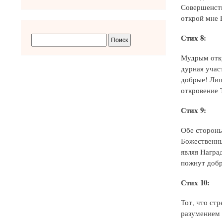
Совершенств
открой мне 
Стих 8:
Мудрым откр
дурная учас
добрые! Лиш
откровение 
Стих 9:
Обе стороны
Божественны
являя Награ
пожнут добр
Стих 10:
Тот, что ст
разумением 