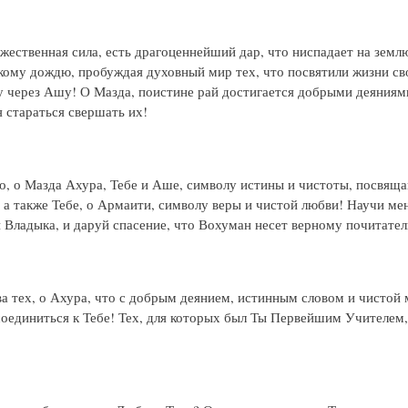
жественная сила, есть драгоценнейший дар, что ниспадает на земл
кому дождю, пробуждая духовный мир тех, что посвятили жизни с
у через Ашу! О Мазда, поистине рай достигается добрыми деяниям
я стараться свершать их!
о, о Мазда Ахура, Тебе и Аше, символу истины и чистоты, посвящ
, а также Тебе, о Армаити, символу веры и чистой любви! Научи мен
й Владыка, и даруй спасение, что Вохуман несет верному почитате
а тех, о Ахура, что с добрым деянием, истинным словом и чистой
оединиться к Тебе! Тех, для которых был Ты Первейшим Учителем,