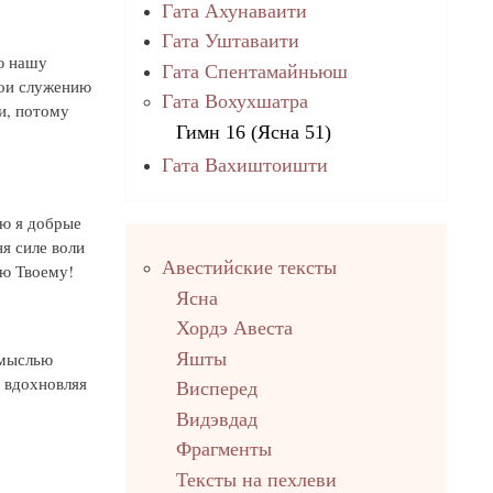
Гата Ахунаваити
Гата Уштаваити
ю нашу
Гата Спентамайньюш
вои служению
Гата Вохухшатра
и, потому
Гимн 16 (Ясна 51)
Гата Вахиштоишти
аю я добрые
я силе воли
Правый
Авестийские тексты
столбец
лю Твоему!
Ясна
Хордэ Авеста
Яшты
 мыслью
 вдохновляя
Висперед
Видэвдад
Фрагменты
Тексты на пехлеви