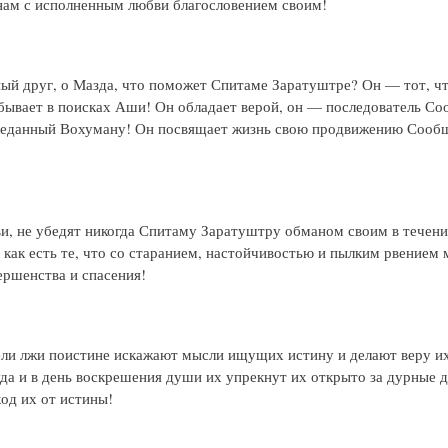
 нам с исполненным любви благословением своим!
ный друг, о Мазда, что поможет Спитаме Заратуштре? Он — тот, ч
бывает в поисках Аши! Он обладает верой, он — последователь Со
реданный Вохуману! Он посвящает жизнь свою продвижению Сооб
и, не убедят никогда Спитаму Заратуштру обманом своим в течени
а как есть те, что со старанием, настойчивостью и пылким рвением 
ершенства и спасения!
ли лжи поистине искажают мысли ищущих истину и делают веру их
да и в день воскрешения души их упрекнут их открыто за дурные д
ход их от истины!