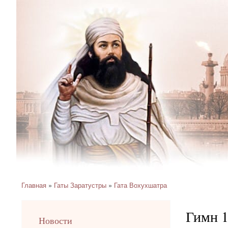
Главная
Гаты Заратустры
Гата Вохухшатра
Строка
навигации
Гимн 1
left
Новости
up