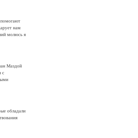
о помогают
дарует нам
ний молюсь я
знан Маздой
 с
ными
рые обладали
твования