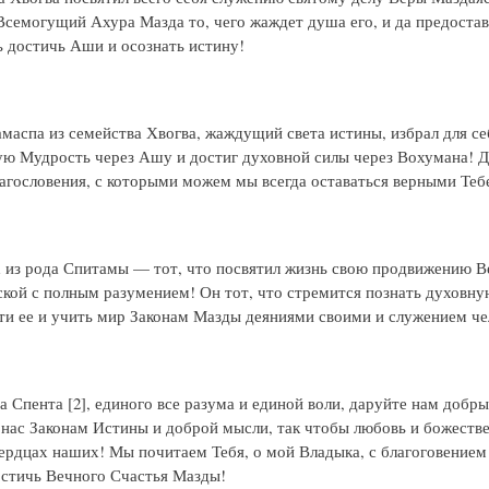
Всемогущий Ахура Мазда то, чего жаждет душа его, и да предоста
 достичь Аши и осознать истину!
аспа из семейства Хвогва, жаждущий света истины, избрал для се
ю Мудрость через Ашу и достиг духовной силы через Вохумана! Д
лагословения, с которыми можем мы всегда оставаться верными Тебе
из рода Спитамы — тот, что посвятил жизнь свою продвижению 
кой с полным разумением! Он тот, что стремится познать духовну
ти ее и учить мир Законам Мазды деяниями своими и служением че
 Спента [2], единого все разума и единой воли, даруйте нам добр
 нас Законам Истины и доброй мысли, так чтобы любовь и божестве
сердцах наших! Мы почитаем Тебя, о мой Владыка, с благоговением
стичь Вечного Счастья Мазды!