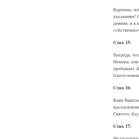
Карпаны, ил
указаниям! 
деяния; и в 
собственног
Стих 15:
Награда, чт
Немана, или
пребывает А
благословен
Стих 16:
Кави Виштас
вдохновленн
Святого Аху
Стих 17:
Фрашаоштра 