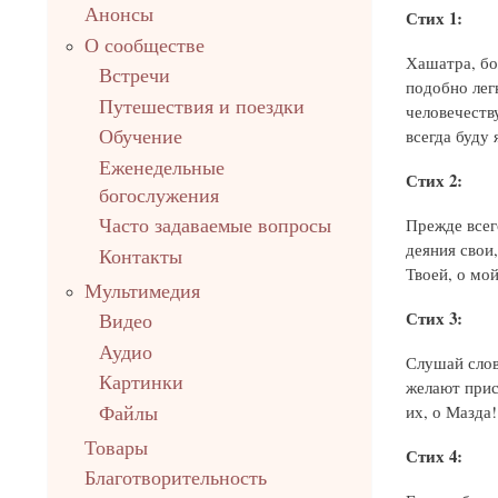
Анонсы
Стих 1:
О сообществе
Хашатра, бо
Встречи
подобно лег
Путешествия и поездки
человечеств
всегда буду 
Обучение
Еженедельные
Стих 2:
богослужения
Прежде всег
Часто задаваемые вопросы
деяния свои
Контакты
Твоей, о мо
Мультимедия
Стих 3:
Видео
Аудио
Слушай слов
Картинки
желают прис
их, о Мазда!
Файлы
Товары
Стих 4:
Благотворительность