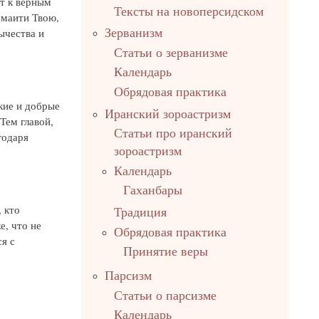
т к верным
Тексты на новоперсидском
рмаити Твою,
ычества и
Зерванизм
Статьи о зерванизме
Календарь
Обрядовая практика
кие и добрые
Иранский зороастризм
Тем главой,
Статьи про иранский
годаря
зороастризм
Календарь
Гаханбары
 кто
Традиция
е, что не
Обрядовая практика
я с
Принятие веры
Парсизм
Статьи о парсизме
Календарь