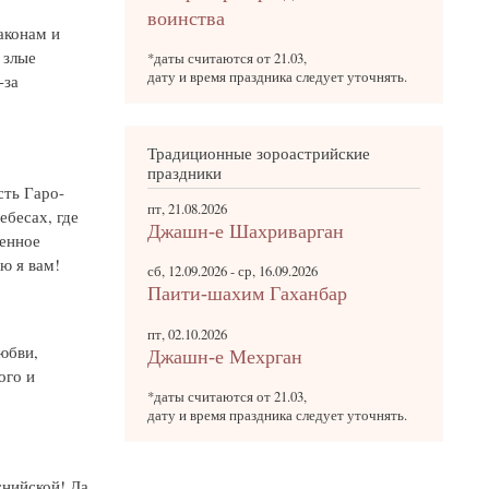
воинства
аконам и
 злые
*даты считаются от 21.03,
дату и время праздника следует уточнять.
-за
Традиционные зороастрийские
праздники
сть Гаро-
пт, 21.08.2026
бесах, где
Джашн-е Шахриварган
венное
ю я вам!
сб, 12.09.2026
-
ср, 16.09.2026
Паити-шахим Гаханбар
пт, 02.10.2026
юбви,
Джашн-е Мехрган
ого и
*даты считаются от 21.03,
дату и время праздника следует уточнять.
нийской! Да