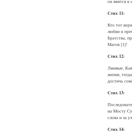
он явится к
Стих 11:
Кто тот вер
любви и пре
Братства, п
Магов [1]!
Стих 12:
Лживые, Кав
жизни, тогд
достичь сов
Стих 13:
Последовате
на Мосту Су
слова и за у
Стих 14: