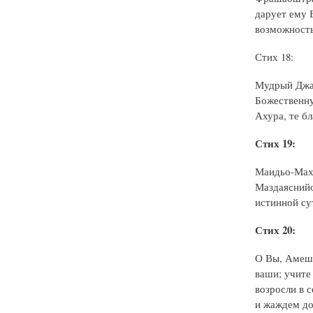
дарует ему 
возможность
Стих 18:
Мудрый Джам
Божественну
Ахура, те б
Стих 19:
Маидьо-Мах 
Маздаяснийс
истинной су
Стих 20:
О Вы, Амеша
ваши; учите
возросли в 
и жаждем до