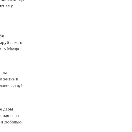
вит ему
бя
аруй нам, о
, о Мазда!
Веры
ю жизнь в
ловечеству!
ые дары
нная вера
 и любовью,