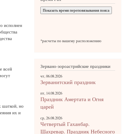
Показать время переповязывания пояса
то исполнен
общества
щества
*расчеты по вашему расположению
Зервано-зороастрийские праздники
е всей
могут
чт, 06.08.2026
Зерванитский праздник
пт, 14.08.2026
Праздник Амертата и Огня
 шаткой, но
царей
еяния их и
ср, 26.08.2026
Четвертый Гаханбар.
Шахревар. Праздник Небесного