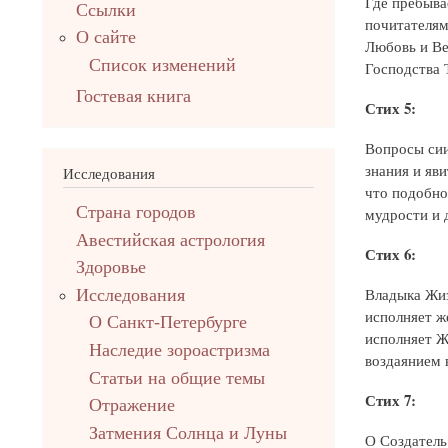
Где пребыва
Ссылки
почитателям
О сайте
Любовь и Ве
Список изменений
Господства 
Гостевая книга
Стих 5:
Вопросы сии
знания и яв
Исследования
что подобно
Страна городов
мудрости и 
Авестийская астрология
Стих 6:
Здоровье
Владыка Жиз
Исследования
исполняет ж
О Санкт-Петербурге
исполняет Ж
Наследие зороастризма
воздаянием 
Cтатьи на общие темы
Стих 7:
Отражение
Затмения Солнца и Луны
О Создатель