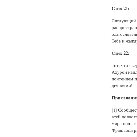
Стих 21:
Следующий А
распростран
благословен
Тебе и жажд
Стих 22:
Тот, что св
Ахурой наил
почтением п
деяниями!
Примечани
[1] Сообщес
всей полнот
мира под ег
Фрашаоштра