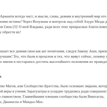
рмаити всегда чист, и мысли, слова, деяния и внутренний мир ег
ению истины! Через Вохумана и контроль над собой Ахура Мазда 
ия Свои [3]! О мой Владыка, ради всех этих прекрасных благослове
у обрести их!
ершает все деяния свои как акт почитания, следуя Закону Аши, при
учшим! Тех, что были в прошлом и тех, что живут сейчас, помяну я
о имени и постараюсь достичь высочайшего положения их правед
я
тво Магов, или Сообщество Братства, было основано людьми, кото
ой веры в учение Заратуштры и усердно трудились ради совершенс
о главенством. Главнейшими членами сообщества были Виштаспа,
, Джамаспа и Маидьо-Мах.