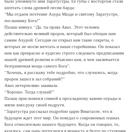
было упомянуто имя Заратустры. Ее губы с восторгом стали
шептать слова древней песни барда:
“Мы отдаем почтение Ахура Мазде и святому Заратустре,
посланнику Бога!”
Палаш кивнул. “Да, ты права Авах. Этот человек
действительно великий пророк, который был обещан нам
самим Ахурой. Сегодня он открыл нам такие секреты, о
которых не могли мечтать и наши старейшины. Он показал
нам как прекрасно и чудесно строго следовать предписаниям
нашей древней религии и объяснил нам, в чем заключается
безграничная мощь самого Бога”.
“Хочешь, я расскажу тебе подробно, что случилось, когда
пророк зашел в зал собраний?”
Авах нетерпеливо закивала.
“Хорошо. Тогда слушай!”
Палаш прислонился спиной к прохладному камню ограды и
мягко взял руку своей подруги.
“Заратустра рассказал подробно царю Виштаспе, что в
будущем ждет этот мир. Он поведал о сокровенных планах
Бога относительно нашего будущего. Когда он говорил, то,
казалось, сам царь погрузился в вечность и будто по ступеням