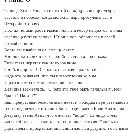
Солнце Хваре Кшаета (золотой царь) древних ариев ярко
светило в небесах, когда молодая пара прогуливалась в
бескрайних полях.
Под их ногами расстилался плотный ковер из цветов, птицы
весело щебетали вокруг. Юноша пел, обращаясь к своей
возлюбленной:
Когда ты улыбаешься, солнце сияет.
Ямочки на твоих щеках подобны спелым вишенкам,
Твои глаза икрятся как молодое вино.
Смейся дорогая! Это наполняет меня радостью,
Ведь это означает, что ты благосклонна ко мне
И разгоняет все мои сомнения и печали.
Девушка засмеялась. “С чего это тебе быть печальным, мой
бравый Палаш?”
Был прекрасный безоблачный день, и молодая пара резвилась в
полях недалеко от столицы Балха, где правил Кави Виштаспа.
Девушку звали Авах (что означает “вода”). Ее лицо сияло
чистотой и свежестью как одноименная стихия. Она была
удивительно прекрасной пятнадцатилетней девушкой с ясными