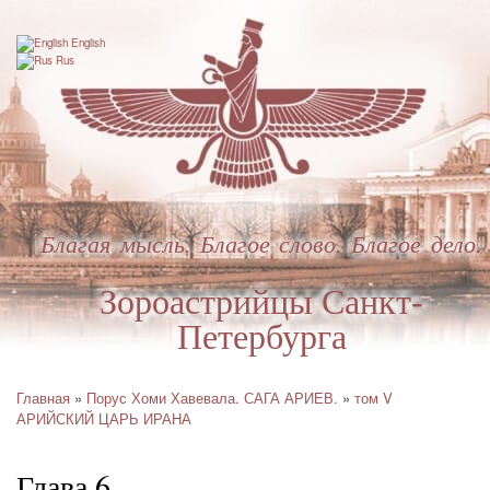
Перейти
к
English
основному
Rus
содержанию
Благая мысль. Благое слово. Благое дело.
Зороастрийцы Санкт-
Петербурга
Главная
Порус Хоми Хавевала. САГА АРИЕВ.
том V
Строка
АРИЙСКИЙ ЦАРЬ ИРАНА
навигации
Глава 6