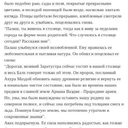
было подобно раю, сады и поля, покрытые прекрасными
цветами, и молодой пшеницей были везде, насколько хватало
взгляда. Птицы щебетали беспрерывно, влюбленные смотрели
друг на друга и, улыбаясь, поцеловались снова.
“Палаш, ты живешь в столице, тогда как я живу за педелами
города на ферме моих родителей. Что случилось в столице
сегодня? Расскажи мне”.
Палаш улыбнулся своей возлюбленной. Ему нравилась ее
любознательная и пытливая натура. Он обнял и поцеловал ее
снова:
“Дорогая, великий Заратустра сейчас гостит в нашей столице
и весь Балх говорит только об этом. Он пророк, посланный
Ахура Маздой обновить нашу древнюю религию и вернуть ее
в изначально чистое состояние, как было во времена наших
предков в славной земле Ариана Ваэдже - Прародине ариев.
Но, увы, мы были вынуждены оставить нашу родину на
северном полюсе, и сейчас она погребена под толщами снега и
льда. Покинув благую землю, мы потепенно утратили и
сокровенные знания”.
Авах подпрыгнула. Ее глаза наполнились радостью, как только