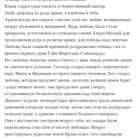
Какая сладостная теплота и божественный нектар.
Знай, девушка из рода ариев, я влюблен в тебя.
Ариев всегда восхищало светлое чувство любви, возникающее
между мужчиной и женщиной. Ведь любовь была столь
прекрасна, естественна и сотворена самим Ахура Маздой для
продолжения рода и религии ариев, для победы над смертью.
Любовь была главной причиной раздражения темных сил со
времен первого ария Гайя-Маретана (Гайомарда).
Но злобные попытки тьмы стереть с лица земли религию ариев
не увенчались успехом. Господь создал первую супружескую
пару Маша и Машиани из праха первого человека. Бог создал
любовь, которая продляет жизнь, поэтому религия ариев будет
существовать вечно: она преодолеет даже смерть,
установившую безжалотную тиранию над этим миром.
Держась за руки, молодая пара прогуливалась вдоль невысокой
каменной изгороди позади поля, затем они сели на изумрудно-
зеленую траву у одиноко стоявшего большого кипариса.
Они с восторгом смотрели вокруг себя, их сердца были
переполнены счастьем и чистой любовью. Вокруг
простиралась чудесная земля Ирана и все, что они видели,