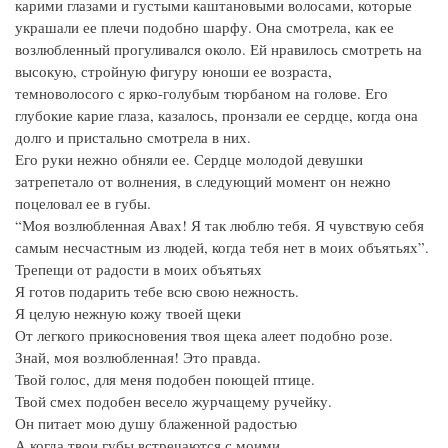
карими глазами и густыми каштановыми волосами, которые
украшали ее плечи подобно шарфу. Она смотрела, как ее
возлюбленный прогуливался около. Ей нравилось смотреть на
высокую, стройную фигуру юноши ее возраста,
темноволосого с ярко-голубым тюрбаном на голове. Его
глубокие карие глаза, казалось, пронзали ее сердце, когда она
долго и пристально смотрела в них.
Его руки нежно обняли ее. Сердце молодой девушки
затрепетало от волнения, в следующий момент он нежно
поцеловал ее в губы.
“Моя возлюбленная Авах! Я так люблю тебя. Я чувствую себя
самым несчастным из людей, когда тебя нет в моих объятьях”.
Трепещи от радости в моих объятьях
Я готов подарить тебе всю свою нежность.
Я целую нежную кожу твоей щеки
От легкого прикосновения твоя щека алеет подобно розе.
Знай, моя возлюбленная! Это правда.
Твой голос, для меня подобен поющей птице.
Твой смех подобен весело журчащему ручейку.
Он питает мою душу блаженной радостью
А когда твои губы встречаются с моими