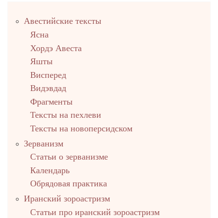
Правый
Авестийские тексты
столбец
Ясна
Хордэ Авеста
Яшты
Висперед
Видэвдад
Фрагменты
Тексты на пехлеви
Тексты на новоперсидском
Зерванизм
Статьи о зерванизме
Календарь
Обрядовая практика
Иранский зороастризм
Статьи про иранский зороастризм