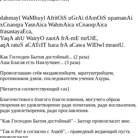
dahmayl WaMhuyl AfritOiS uGrAi dAmOiS upamanAi
xCnaoqra YasnAica WahmAica xCnaoqrAica
frasastayaEca,
YaqA ahU WairyO zaotA frA-mE mrUtE,
aqA ratuS aCATcIT haca frA aCawa WIDwl mraotU.
Как Господин Бытия достойный... (2 раза)
Аша Благая есть Наилучшее... (3 раза)
Провозглашаю себя маздаяснийцем, заратуштрийцем,
противником дэвов, последователем учения Ахуры.
[Читается соответствующий гах]
Благочестивого благого благословения, могучего образа
творения во удовлетворение ради почитания, ради восхваления,
ради удовлетворения, ради прославления.
"Как Господин Бытия достойный" - Заотар провозгласит мне.
"Так и Рат в согласии с Ашей", - праведный ведающий пусть
провозгласит.