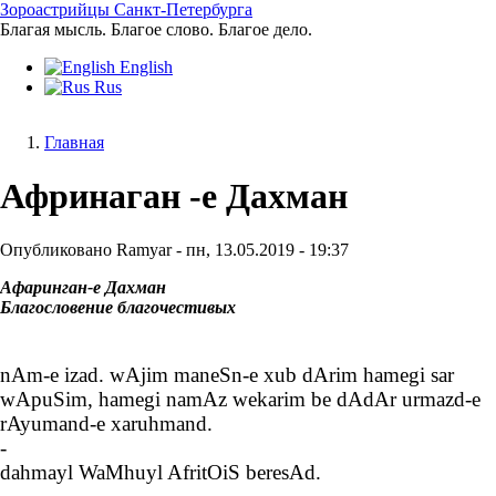
Перейти
Зороастрийцы Санкт-Петербурга
к
Благая мысль. Благое слово. Благое дело.
основному
English
содержанию
Rus
Главная
Строка
Афринаган -е Дахман
навигации
Опубликовано
Ramyar
-
пн, 13.05.2019 - 19:37
Афаринган-е Дахман
Благословение благочестивых
nAm-e izad. wAjim maneSn-e xub dArim hamegi sar
wApuSim, hamegi namAz wekarim be dAdAr urmazd-e
rAyumand-e xaruhmand.
-
dahmayl WaMhuyl AfritOiS beresAd.