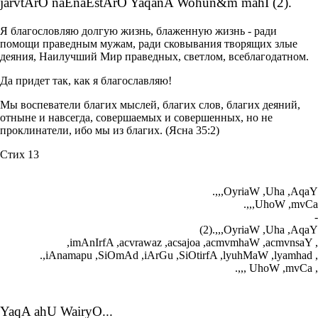
jarvtArO naEnaEstArO YaqanA Wohun&m mahI (2).
Я благословляю долгую жизнь, блаженную жизнь - ради
помощи праведным мужам, ради сковывания творящих злые
деяния, Наилучший Мир праведных, светлом, всеблагодатном.
Да придет так, как я благославляю!
Мы воспеватели благих мыслей, благих слов, благих деяний,
отныне и навсегда, совершаемых и совершенных, но не
проклинатели, ибо мы из благих. (Ясна 35:2)
Стих 13
.,,,OyriaW ,Uha ,AqaY
.,,,UhoW ,mvCa
-
(2).,,,OyriaW ,Uha ,AqaY
,imAnIrfA ,acvrawaz ,acsajoa ,acmvmhaW ,acmvnsaY ,
.,iAnamapu ,SiOmAd ,iArGu ,SiOtirfA ,lyuhMaW ,lyamhad ,
.,,, UhoW ,mvCa ,
YaqA ahU WairyO...