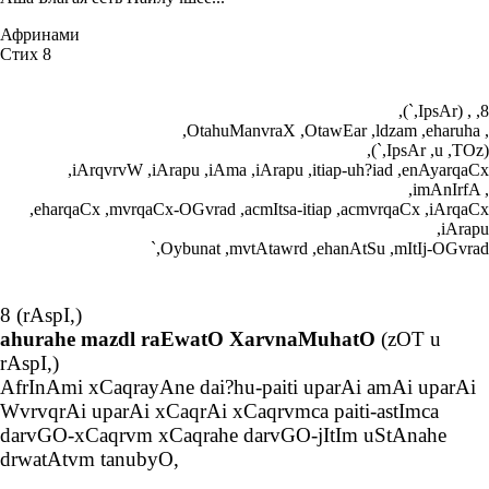
Афринами
Стих 8
,(`,IpsAr) , ,8
,OtahuManvraX ,OtawEar ,ldzam ,eharuha ,
,(`,IpsAr ,u ,TOz)
,iArqvrvW ,iArapu ,iAma ,iArapu ,itiap-uh?iad ,enAyarqaCx
,imAnIrfA ,
,eharqaCx ,mvrqaCx-OGvrad ,acmItsa-itiap ,acmvrqaCx ,iArqaCx
,iArapu
`,Oybunat ,mvtAtawrd ,ehanAtSu ,mItIj-OGvrad
8 (rAspI,)
ahurahe mazdl raEwatO XarvnaMuhatO
(zOT u
rAspI,)
AfrInAmi xCaqrayAne dai?hu-paiti uparAi amAi uparAi
WvrvqrAi uparAi xCaqrAi xCaqrvmca paiti-astImca
darvGO-xCaqrvm xCaqrahe darvGO-jItIm uStAnahe
drwatAtvm tanubyO,