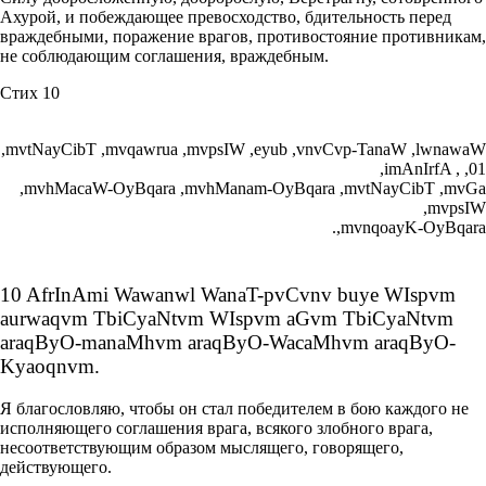
Ахурой, и побеждающее превосходство, бдительность перед
враждебными, поражение врагов, противостояние противникам,
не соблюдающим соглашения, враждебным.
Стих 10
,mvtNayCibT ,mvqawrua ,mvpsIW ,eyub ,vnvCvp-TanaW ,lwnawaW
,imAnIrfA , ,01
,mvhMacaW-OyBqara ,mvhManam-OyBqara ,mvtNayCibT ,mvGa
,mvpsIW
.,mvnqoayK-OyBqara
10 AfrInAmi Wawanwl WanaT-pvCvnv buye WIspvm
aurwaqvm TbiCyaNtvm WIspvm aGvm TbiCyaNtvm
araqByO-manaMhvm araqByO-WacaMhvm araqByO-
Kyaoqnvm.
Я благословляю, чтобы он стал победителем в бою каждого не
исполняющего соглашения врага, всякого злобного врага,
несоответствующим образом мыслящего, говорящего,
действующего.