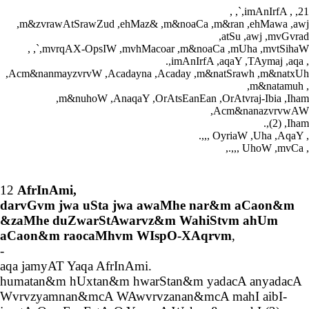
, ,`,imAnIrfA , ,21
,m&zvrawAtSrawZud ,ehMaz& ,m&noaCa ,m&ran ,ehMawa ,awj
,atSu ,awj ,mvGvrad
, ,`,mvrqAX-OpsIW ,mvhMacoar ,m&noaCa ,mUha ,mvtSihaW
.,imAnIrfA ,aqaY ,TAymaj ,aqa ,
,Acm&nanmayzvrvW ,Acadayna ,Acaday ,m&natSrawh ,m&natxUh
,m&natamuh ,
,m&nuhoW ,AnaqaY ,OrAtsEanEan ,OrAtvraj-Ibia ,Iham
,Acm&nanazvrvwAW
.,(2) ,Iham
.,,, OyriaW ,Uha ,AqaY ,
,.,,, UhoW ,mvCa ,
12
AfrInAmi,
darvGvm jwa uSta jwa awaMhe nar&m aCaon&m
&zaMhe duZwarStAwarvz&m WahiStvm ahUm
aCaon&m raocaMhvm WIspO-XAqrvm
,
-
aqa jamyAT Yaqa AfrInAmi.
humatan&m hUxtan&m hwarStan&m yadacA anyadacA
Wvrvzyamnan&mcA WAwvrvzanan&mcA mahI aibI-