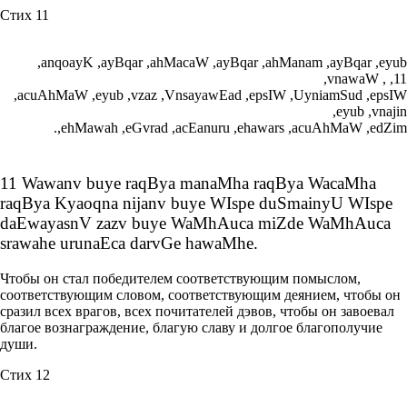
Стих 11
,anqoayK ,ayBqar ,ahMacaW ,ayBqar ,ahManam ,ayBqar ,eyub
,vnawaW , ,11
,acuAhMaW ,eyub ,vzaz ,VnsayawEad ,epsIW ,UyniamSud ,epsIW
,eyub ,vnajin
.,ehMawah ,eGvrad ,acEanuru ,ehawars ,acuAhMaW ,edZim
11 Wawanv buye raqBya manaMha raqBya WacaMha
raqBya Kyaoqna nijanv buye WIspe duSmainyU WIspe
daEwayasnV zazv buye WaMhAuca miZde WaMhAuca
srawahe urunaEca darvGe hawaMhe.
Чтобы он стал победителем соответствующим помыслом,
соответствующим словом, соответствующим деянием, чтобы он
сразил всех врагов, всех почитателей дэвов, чтобы он завоевал
благое вознаграждение, благую славу и долгое благополучие
души.
Стих 12