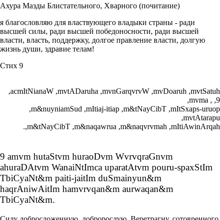
Ахура Мазды Блистательного, Хварного (почитание)
я благословляю для властвующего владыки страны - ради
высшей силы, ради высшей победоносности, ради высшей
власти, власть, поддержку, долгое правление власти, долгую
жизнь души, здравие телам!
Стих 9
,acmItNianaW ,mvtADaruha ,mvnGarqvrvW ,mvDoaruh ,mvtSatuh
,mvma , ,9
,m&nuyniamSud ,mItiaj-itiap ,m&tNayCibT ,mItSxaps-uruop
,mvtAtarapu
.,m&tNayCibT ,m&naqawrua ,m&naqvrvmah ,mItiAwinArqah
9 amvm hutaStvm huraoDvm WvrvqraGnvm
ahuraDAtvm WanaiNtImca uparatAtvm pouru-spaxStIm
TbiCyaNt&m paiti-jaitIm duSmainyun&m
haqrAniwAitIm hamvrvqan&m aurwaqan&m
TbiCyaNt&m.
Силу добросложенную, добророслую, Веретрагну, сотовренного