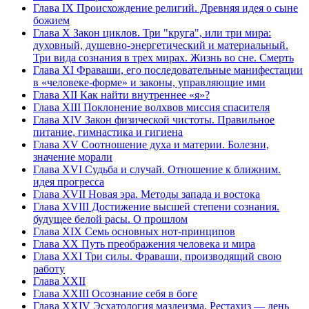
Глава IX Происхождение религий. Древняя идея о сыне
божием
Глава Х Закон циклов. Три "круга", или три мира:
духовный, душевно-энергетический и материальный.
Три вида сознания в трех мирах. Жизнь во сне. Смерть
Глава XI Фраваши, его последовательные манифестации
в «человеке-форме» и законы, управляющие ими
Глава ХII Как найти внутреннее «я»?
Глава XIII Поклонение волхвов миссия спасителя
Глава XIV Закон физической чистоты. Правильное
питание, гимнастика и гигиена
Глава XV Соотношение духа и материи. Болезни,
значение морали
Глава XVI Судьба и случай. Отношение к ближним.
идея прогресса
Глава XVII Новая эра. Методы запада и востока
Глава XVIII Достижение высшей степени сознания.
будущее белой расы. О прошлом
Глава XIX Семь основных нот-принципов
Глава XX Путь преображения человека и мира
Глава XXI Три силы. Фраваши, производящий свою
работу
Глава XXII
Глава ХХIII Осознание себя в боге
Глава XXIV Эсхатология маздеизма. Рестахиз — день