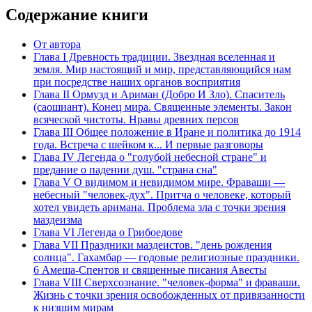
Содержание книги
От автора
Глава I Древность традиции. Звездная вселенная и
земля. Мир настоящий и мир, представляющийся нам
при посредстве наших органов восприятия
Глава II Ормузд и Ариман (Добро И Зло). Спаситель
(саошиант). Конец мира. Священные элементы. Закон
всяческой чистоты. Нравы древних персов
Глава III Общее положение в Иране и политика до 1914
года. Встреча с шейком к... И первые разговоры
Глава IV Легенда о "голубой небесной стране" и
предание о падении душ. "страна сна"
Глава V О видимом и невидимом мире. Фраваши —
небесный "человек-дух". Притча о человеке, который
хотел увидеть аримана. Проблема зла с точки зрения
маздеизма
Глава VI Легенда о Грибоедове
Глава VII Праздники маздеистов. "день рождения
солнца". Гахамбар — годовые религиозные праздники.
6 Амеша-Спентов и священные писания Авесты
Глава VIII Сверхсознание. "человек-форма" и фраваши.
Жизнь с точки зрения освобожденных от привязанности
к низшим мирам