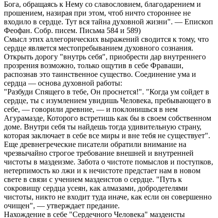
Бога, обращаясь к Нему со славословием, благодарением и
прошением, назирая при этом, чтоб ничто стороннее не
входило в сердце. Тут вся тайна духовной жизни". — Епископ
Феофан. Собр. писем. Письма 584 и 589)
Смысл этих аллегорических выражений сводится к тому, что
сердце является местопребыванием духовного сознания.
Открыть дорогу "внутрь себя", приобрести дар внутреннего
прозрения возможно, только ощутив в себе Фраваши,
распознав это таинственное существо. Соединение ума и
сердца — основа духовной работы:
"Разбуди Спящего в тебе, Он проснется!". "Когда ум сойдет в
сердце, ты с изумлением увидишь Человека, пребывающего в
себе, — говорили древние, — и поклонишься в нем
Агурамазде, Которого встретишь как бы в своем собственном
доме. Внутри себя ты найдешь тогда удивительную страну,
которая заключает в себе все миры и вне тебя не существует".
Еще древнегреческие писатели обратили внимание на
чрезвычайно строгое требование внешней и внутренней
чистоты в маздеизме. Забота о чистоте помыслов и поступков,
нетерпимость ко лжи и к нечистоте предстает нам в новом
свете в связи с учением маздеистов о сердце. "Путь к
сокровищу сердца усеян, как алмазами, добродетелями
чистоты, никто не входит туда иначе, как если он совершенно
очищен", — утверждает предание.
Нахождение в себе "Сердечного Человека" маздеисты