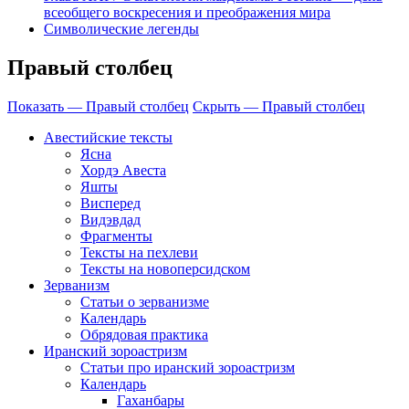
всеобщего воскресения и преображения мира
Символические легенды
Правый столбец
Показать — Правый столбец
Скрыть — Правый столбец
Авестийские тексты
Ясна
Хордэ Авеста
Яшты
Висперед
Видэвдад
Фрагменты
Тексты на пехлеви
Тексты на новоперсидском
Зерванизм
Статьи о зерванизме
Календарь
Обрядовая практика
Иранский зороастризм
Статьи про иранский зороастризм
Календарь
Гаханбары