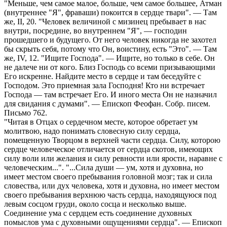
"Меньше, чем самое малое, больше, чем самое большее, Атман
(внутреннее "Я", фраваши) покоится в сердце твари". — Там
же, II, 20. "Человек величиной с мизинец пребывает в нас
внутри, посредине, во внутреннем "Я", — господин
прошедшего и будущего. От него человек никогда не захотел
бы скрыть себя, потому что Он, воистину, есть "Это". — Там
же, IV, 12. "Ищите Господа". — Ищите, но только в себе. Он
не далече ни от кого. Близ Господь со всеми призывающими
Его искренне. Найдите место в сердце и там беседуйте с
Господом. Это приемная зала Господня! Кто ни встречает
Господа — там встречает Его. И иного места Он не назначил
для свидания с думами". — Епископ Феофан. Собр. писем.
Письмо 762.
"Читая в Отцах о сердечном месте, которое обретает ум
молитвою, надо понимать словесную силу сердца,
помещенную Творцом в верхней части сердца. Силу, которою
сердце человеческое отличается от сердца скотов, имеющих
силу воли или желания и силу ревности или ярости, наравне с
человеческим...". "...Сила души — ум, хотя и духовна, но
имеет местом своего пребывания головной мозг; так и сила
словества, или дух человека, хотя и духовна, но имеет местом
своего пребывания верхнюю часть сердца, находящуюся под
левым сосцом груди, около сосца и несколько выше.
Соединение ума с сердцем есть соединение духовных
помыслов ума с духовными ощущениями сердца". — Епископ