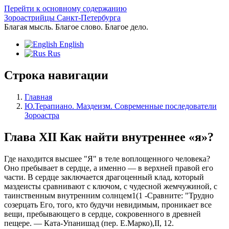
Перейти к основному содержанию
Зороастрийцы Санкт-Петербурга
Благая мысль. Благое слово. Благое дело.
English
Rus
Строка навигации
Главная
Ю.Терапиано. Маздеизм. Современные последователи
Зороастра
Глава ХII Как найти внутреннее «я»?
Где находится высшее "Я" в теле воплощенного человека?
Оно пребывает в сердце, а именно — в верхней правой его
части. В сердце заключается драгоценный клад, который
маздеисты сравнивают с ключом, с чудесной жемчужиной, с
таинственным внутренним солнцем1(1 -Сравните: "Трудно
созерцать Его, того, кто будучи невидимым, проникает все
вещи, пребывающего в сердце, сокровенного в древней
пещере. — Ката-Упанишад (пер. Е.Марко),II, 12.