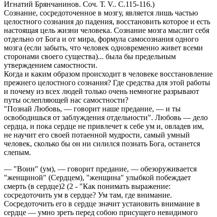
Игнатий Брянчанинов. Соч. Т. V.. С.115-116.)
Сознание, сосредоточенное в мозгу, является лишь частью
целостного сознания до падения, восстановить которое и есть
настоящая цель жизни человека. Сознание мозга мыслит себя
отдельно от Бога и от мира, формула самосознания одного
мозга (если забыть, что человек одновременно живет всеми
сторонами своего существа)... была бы предельным
утверждением самостности.
Когда и каким образом происходит в человеке восстановление
прежнего целостного сознания? Где средства для этой работы
и почему из всех людей только очень немногие разрывают
путы ослепляющей нас самостности?
"Познай Любовь, — говорит наше предание, — и ты
освободишься от заблуждения отдельности". Любовь — дело
сердца, и пока сердце не привлечет к себе ум и, овладев им,
не научит его своей потаенной мудрости, самый умный
человек, сколько бы он ни силился познать Бога, останется
слепым.
— "Воин" (ум), — говорит предание, — обезоруживается
"женщиной" (Сердцем), "женщина" улыбкой побеждает
смерть (в сердце)2 (2 - "Как понимать выражение:
сосредоточить ум в сердце? Ум там, где внимание.
Сосредоточить его в сердце значит установить внимание в
сердце — умно зреть перед собою присущего невидимого