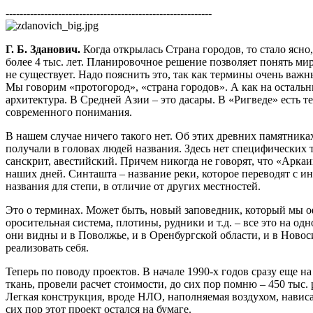
-----------------------------------------------------------
Г. Б. Зданович.
Когда открылась Страна городов, то стало ясно
более 4 тыс. лет. Планировочное решение позволяет понять ми
не существует. Надо пояснить это, так как термины очень важн
Мы говорим «протогород», «страна городов». А как на осталь
архитектура. В Средней Азии – это дасары. В «Ригведе» есть 
современного понимания.
В нашем случае ничего такого нет. Об этих древних памятниках
получали в головах людей названия. Здесь нет специфических
санскрит, авестийский. Причем никогда не говорят, что «Арка
наших дней. Синташта – название реки, которое переводят с ин
названия для степи, в отличие от других местностей.
Это о терминах. Может быть, новый заповедник, который мы о
оросительная система, плотины, рудники и т.д. – все это на о
они видны и в Поволжье, и в Оренбургской области, и в Новос
реализовать себя.
Теперь по поводу проектов. В начале 1990-х годов сразу еще 
ткань, провели расчет стоимости, до сих пор помню – 450 тыс.
Легкая конструкция, вроде НЛО, наполняемая воздухом, навис
сих пор этот проект остался на бумаге.