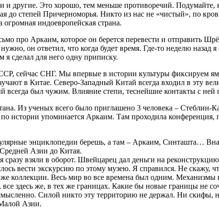
 и другие. Это хорошо, тем меньше противоречий. Подумайте, ка
итая до степей Причерноморья. Никто из нас не «чистый», по к
а огромная индоевропейская страна.
ьмо про Аркаим, которое он берется перевести и отправить Шр
нужно, он ответил, что когда будет время. Где-то неделю назад я
 я сделал для него одну приписку.
СР, сейчас СНГ. Мы впервые в истории культуры фиксируем ямну
зучают в Китае. Северо-Западный Китай всегда входил в эту ве
й всегда был чужим. Влияние степи, теснейшие контакты с ней 
тана. Из ученых всего было приглашено 3 человека – Стеблин-К
 по истории упоминается Аркаим. Там проходила конференция, 
улярные энциклопедии берешь, а там – Аркаим, Синташта… Внач
й Средней Азии до Китая.
я сразу взяли в оборот. Швейцарец дал деньги на реконструкцию
ось вести экскурсию по этому музею. Я справился. Не скажу, чт
 те же коллекции. Весь мир во все времена был одним. Механизмы
все здесь же, в тех же границах. Какие бы новые границы не соч
смысленно. Силой никто эту территорию не держал. Ни скифы, н
 Малой Азии.