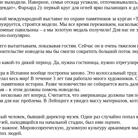
не выходили. Наверное, семьи отсюда уезжали, отпочковывались.
идевдат», Фархард 2): первый круг для огней ярко пылающих и д
ной международной выставке по охране памятников за курган «Т
струируется, строятся модели. Мы все время переживаем, насколь
громные павильоны – а мы золотую медаль получили! Для нас не 
чно-популярно.
го вытаптываем, показывая гостям. Сейчас он в очень тяжелом
тельстве новодела мы бы смогли сократить большой поток людей
 какой-то дикий период. Да, нужна гостиница, нужно отрегулир
ра в Испании вообще построена заново. Это колоссальный труд:
ал весь мир! В течение 3 лет там работало много художников. С
 памятники истории. Разве человечество не собирается жить д
мя – в этом должны помочь новоделы.
несколько лет вперед. Считается, что американцы должны там поб
ая для нас проблема. В Лейпциге я увидел массу материалов, ко
чный человек, бывший директор музея. Один раз случайно попал к
зей, находящийся на начальной стадии, был ими оценен.
мое важное. Мировоззренческую, духовную культуру аркаимцев мы
тих людей.