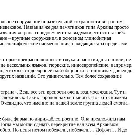
икальное сооружение поразительной сохранности возрастом
едневековое. Названия же для памятников типа Аркаим просто
звания «страна городов»: «что за выдумки, что это такое?».
ране – крупные сооружения, в основном глинобитная
нные специфические наименования, находящиеся за пределами
которые прекрасно видны с воздуха и часто видны с земли, не
ие нескольких языков, тюркские, индоевропейские, например,
ьно, что язык индоевропейской общности в топонимах дошел до
 других названий. Это удивительно. Тем более сохранение
трана». Ведь все эти крепости очень взаимосвязаны. Тут и
уж сложилось. Таких городов находят много. По фотоснимкам
. Очевидно, что именно на нашей земле группа людей смогла
вске была фирма по дирижаблестроению. Она предложила нам
. Тогда мы могли сделать перекрытие над всем Аркаимом.
ь удобно. Но цены потом побежали, побежали… Дефолт… И до