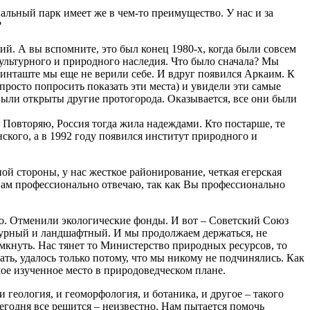
альный парк имеет же в чем-то преимущество. У нас и за
?
. А вы вспомните, это был конец 1980-х, когда были совсем
культурного и природного наследия. Что было сначала? Мы
Синташте мы еще не верили себе. И вдруг появился Аркаим. К
росто попросить показать эти места) и увидели эти самые
Были открыты другие протогорода. Оказывается, все они были
. Повторяю, Россия тогда жила надеждами. Кто постарше, те
ского, а в 1992 году появился институт природного и
ой стороны, у нас жесткое районирование, четкая егерская
Я Вам профессионально отвечаю, так как Вы профессионально
ло. Отменили экологические фонды. И вот – Советский Союз
льтурный и ландшафтный. И мы продолжаем держаться, не
имкнуть. Нас тянет то Министерство природных ресурсов, то
ть, удалось только потому, что мы никому не подчинялись. Как
мое изученное место в природоведческом плане.
и геология, и геоморфология, и ботаника, и другое – такого
сегодня все решится – неизвестно. Нам пытается помочь