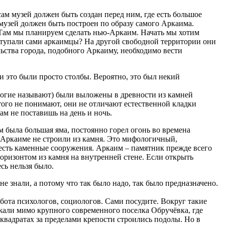
ам музей должен быть создан перед ним, где есть большое
музей должен быть построен по образу самого Аркаима.
м. Там мы планируем сделать нью-Аркаим. Начать мы хотим
оступали сами аркаимцы? На другой свободной территории они
ьства города, подобного Аркаиму, необходимо вести
и это были просто столбы. Вероятно, это был некий
многие называют) были выложены в древности из камней
того не понимают, они не отличают естественной кладки
ам не поставишь на день и ночь.
 была большая яма, постоянно горел огонь во времена
 Аркаиме не строили из камня. Это мифологичный,
х есть каменные сооружения. Аркаим – памятник прежде всего
оризонтом из камня на внутренней стене. Если открыть
сь нельзя было.
 знали, а потому что так было надо, так было предназначено.
бота психологов, социологов. Сами посудите. Вокруг такие
езжали мимо крупного современного поселка Обручёвка, где
 квадратах за пределами крепости строились подолы. Но в