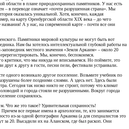
кой области в плане природоохранных памятников. У нас есть
ен – в переводе означает «почти разрушенная страна». Мы
тория оказалась уникальной. Хотя, конечно, каждая
мер, на карту Оренбургской области XIX века – до чего
названия! А у нас, на современной карте – почти все они
менского. Памятники мировой культуры не могут быть вот
едника. Нам бы хотелось интеллектуальной глубокой работы на
ей-заповедник местного значения «Земля Аркаим» – около 20
перерегистрировать. Мы, конечно, беспокоимся.
о критики, что мы никуда не вписываемся. Но поймите, это
и друг к другу в гости, песни пели, фестивали устраивали.
те одного возникало другое поселение. Возьмите учебник по
разрушены более поздними слоями. А здесь нет. Здесь были
ра. Сегодня так низко никто не строит, потому что климат
половодий и города стояли не разрушенными. Вокруг города
селение сохранялось.
 м. Что же это такое? Удивительная сохранность!
 Причем все первые имена в археологии, те, кто занимается
Просто из-за одной фотографии Аркаима (а для специалистов это
ут за 20. Высадили их на Аланском, где был раскоп. Они