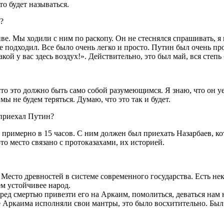
то будет называться.
?
е. Мы ходили с ним по раскопу. Он не стеснялся спрашивать, я
е подходил. Все было очень легко и просто. Путин был очень про
кой у вас здесь воздух!». Действительно, это был май, вся степь 
что это должно быть само собой разумеющимся. Я знаю, что он у
ы не будем теряться. Думаю, что это так и будет.
 приехал Путин?
примерно в 15 часов. С ним должен был приехать Назарбаев, кот
то место связано с протоказахами, их историей.
 Место древностей в системе современного государства. Есть нек
ем устойчивее народ.
ед смертью привезти его на Аркаим, помолиться, деваться нам н
 Аркаима исполняли свои мантры, это было восхитительно. Был у