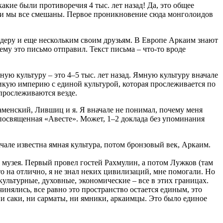
кие были противоречия 4 тыс. лет назад! Да, это общее
рови мы все смешаны. Первое проникновение сюда монголоидов
ёдеру и еще нескольким своим друзьям. В Европе Аркаим знают
 ему это письмо отправил. Текст письма – что-то вроде
ю культуру – это 4–5 тыс. лет назад. Ямную культуру вначале
ликую империю с единой культурой, которая прослеживается по
прослеживаются везде.
аменский, Лившиц и я. Я вначале не понимал, почему меня
посвященная «Авесте». Может, 1–2 доклада без упоминания
але известна ямная культура, потом бронзовый век, Аркаим.
 музея. Первый провел гостей Рахмулин, а потом Лужков (там
о на отлично, я не знал неких цивилизаций, мне помогали. Но
 культурные, духовные, экономические – все в этих границах.
инялись, все равно это пространство остается единым, это
и саки, ни сарматы, ни ямники, аркаимцы. Это было единое