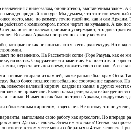
 назначения с видеозалом, библиотекой, выставочным залом. А с
влен международный конкурс. Мы думаем, что этот современный 
орошее место, мыс, по размеру точно такой же, как и сам Аркаи
ры работают с компьютером, потом чертят на кульмане. А как п
 Специалисты по палеоастрономии утверждают, что для строител
н лет. Все-таки Аркаим построен по закону космоса.
бы, которые никак не вписываются в его архитектуру. Но вряд л
строномии.
шают по неведению. На Рассветной сопке (Горе Разума, как ее 
ике, на костях. Сооружение это заметное. Но посетители горы э
камни, переставить по-своему, сложить свою спираль. А егеря т
и гостями спирали из камней, также раньше был храм Огня. Там
ерху было более позднее погребальное сооружение сарматов. На
ла, известен каленый кирпич, кладки из камня, в других места
я здесь не применяли. Были только реперы для наблюдений за г
ва и глины». И именно так был построен Аркаим, по-другому зде
обожженным кирпичом, а здесь нет. Не потому что не умели, не
варианты, выполняем свою работу как археологи. Но впереди ра
тров живет 2,5 тыс. человек. Зачем им это надо? Сейчас вы про
 опасности в этом месте могли собираться и 4 тыс. человек. При