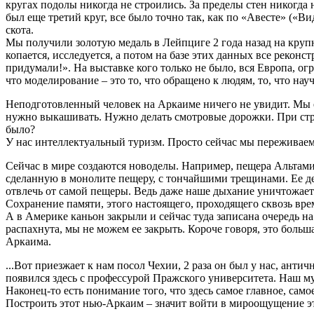
кругах подолы никогда не строились. За пределы стен никогда 
был еще третий круг, все было точно так, как по «Авесте» («В
скота.
Мы получили золотую медаль в Лейпциге 2 года назад на круп
копается, исследуется, а потом на базе этих данных все рекон
придумали!». На выставке кого только не было, вся Европа, о
что моделирование – это то, что обращено к людям, то, что нау
Неподготовленный человек на Аркаиме ничего не увидит. Мы е
нужно выкашивать. Нужно делать смотровые дорожки. При строи
было?
У нас интеллектуальный туризм. Просто сейчас мы переживаем
Сейчас в мире создаются новоделы. Например, пещера Альтами
сделанную в монолите пещеру, с тончайшими трещинами. Ее дел
отвлечь от самой пещеры. Ведь даже наше дыхание уничтожает
Сохранение памяти, этого настоящего, проходящего сквозь вре
А в Америке каньон закрыли и сейчас туда записана очередь на 
распахнута, мы не можем ее закрыть. Короче говоря, это больш
Аркаима.
...Вот приезжает к нам посол Чехии, 2 раза он был у нас, анти
появился здесь с профессурой Пражского университета. Наш му
Наконец-то есть понимание того, что здесь самое главное, са
Построить этот нью-Аркаим – значит войти в мироощущение э