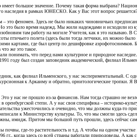
то имеет большое значение. Почему такая форма выбрана? Национ
го наследия в рамках ЮНЕСКО. Как у Вас этот вопрос решается
– это феномен. Здесь не было никаких чиновничьих предписаний
. Но это было время надежд. Мы жили надеждами и исходили из 
озобновим там работу на могиле Учителя, как я это называю. В 
ы птичьего полета (здесь были тогда летчики, их можно было п
оими картами, где был центр по дешифровке аэрофотоснимков. 
 что же это такое.
ачали понимать, что перед нами культурное и природное наследие
 1991 году был создан заповедник академический, филиал Ильмен
ведник, как филиал Ильменского, у нас экспериментальный. С одн
 экскурсионная к Аркаиму и обратно, орнитологические тропки. 
Это у нас не прошло из-за финансов. Нам тогда страшно не вез
ся в оренбургской степи. А у нас своя специфика – историко-ку
одательства ужесточились и очевидно, что мы должны куда-то пр
иписали к Министерству культуры. То, что мы смогли здесь сдела
нужны, имидж. Притом мы большой путь прошли, здесь сейчас са
ы почвы, где-то растительность и т.д. А чтобы на одном участке 
 гг., когда здесь со всей страны работали природоведы. А как 