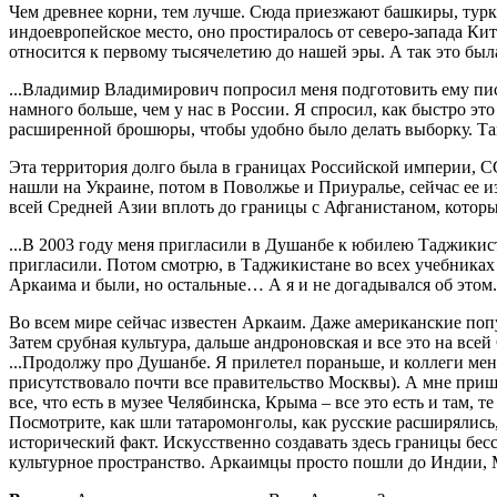
Чем древнее корни, тем лучше. Сюда приезжают башкиры, турки
индоевропейское место, оно простиралось от северо-запада К
относится к первому тысячелетию до нашей эры. А так это был
...Владимир Владимирович попросил меня подготовить ему пис
намного больше, чем у нас в России. Я спросил, как быстро это 
расширенной брошюры, чтобы удобно было делать выборку. Там
Эта территория долго была в границах Российской империи, СС
нашли на Украине, потом в Поволжье и Приуралье, сейчас ее и
всей Средней Азии вплоть до границы с Афганистаном, которы
...В 2003 году меня пригласили в Душанбе к юбилею Таджикис
пригласили. Потом смотрю, в Таджикистане во всех учебниках
Аркаима и были, но остальные… А я и не догадывался об этом.
Во всем мире сейчас известен Аркаим. Даже американские поп
Затем срубная культура, дальше андроновская и все это на все
...Продолжу про Душанбе. Я прилетел пораньше, и коллеги мен
присутствовало почти все правительство Москвы). А мне пришл
все, что есть в музее Челябинска, Крыма – все это есть и там,
Посмотрите, как шли татаромонголы, как русские расширялись, 
исторический факт. Искусственно создавать здесь границы бес
культурное пространство. Аркаимцы просто пошли до Индии,