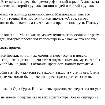
 В те времена здесь был демографический взрыв. А для скота
ля семени, второй круг для жилищ людей и третий круг для
емир» и жилище каменного века. Мы показали, как все
ко они точны. Нас постоянно критикуют: «А вот, вы это
золото было важно, а то, что мы на правильном пути. Потому
 положении. Мы никак не можем купить сенокосилки, а траву
, которые просто хотят посмотреть – а как же это все там
овать приемы.
 все фрески, живопись, мамонты перенесены в новую,
егодня это признано, считается нормальным для музея, чтобы
альше? Мы не должны оставить древность нашим потомкам?
ывать. Но у каньона есть вход и выход, а у степи нет. Степь
торые мы могли бы применить здесь при строительстве нью-
 нам из Оренбурга. И нам очень приятно, что через год он уже
 не можем представить без их архитектуры, без ее ощущения.