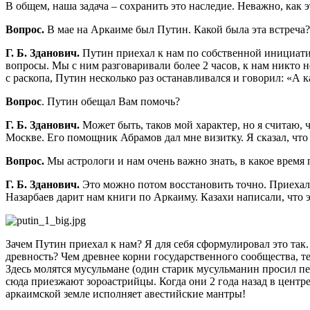
В общем, наша задача – сохранить это наследие. Неважно, как э
Вопрос.
В мае на Аркаиме был Путин. Какой была эта встреча?
Г. Б. Зданович.
Путин приехал к нам по собственной инициатив
вопросы. Мы с ним разговаривали более 2 часов, к нам никто н
с раскопа, Путин несколько раз останавливался и говорил: «А ка
Вопрос
. Путин обещал Вам помочь?
Г. Б. Зданович.
Может быть, таков мой характер, но я считаю, 
Москве. Его помощник Абрамов дал мне визитку. Я сказал, что м
Вопрос.
Мы астрологи и нам очень важно знать, в какое время
Г. Б. Зданович.
Это можно потом восстановить точно. Приехал 
Назарбаев дарит нам книги по Аркаиму. Казахи написали, что э
Зачем Путин приехал к нам? Я для себя сформулировал это так.
древность? Чем древнее корни государственного сообщества, т
Здесь молятся мусульмане (один старик мусульманин просил пер
сюда приезжают зороастрийцы. Когда они 2 года назад в центре
аркаимской земле исполняет авестийские мантры!