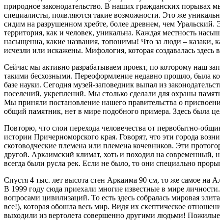
природное законодательство. В наших гражданских порывах мы 
специалисты, появляются такие возможности. Это же уникальна
сидим на разрушенном хребте, более древнем, чем Уральский. 
территория, как и человек, уникальна. Каждая местность насы
насыщенна, какие названия, топонимы! Что за люди – казаки, к
исчезли или искажены. Мифология, которая создавалась здесь в
Сейчас мы активно разрабатываем проект, по которому наш зап
такими бесхозными. Переоформление недавно прошло, была ком
базе науки. Сегодня музей-заповедник выпал из законодательс
поселений, укреплений. Мы столько сделали для охраны памятн
Мы приняли постановление нашего правительства о присвоении 
общий памятник, нет в мире подобного примера. Здесь была цела
Повторю, что слои перехода человечества от первобытно-общин
истории Причерноморского края. Говорят, что эти города возн
скотоводческие племена или племена кочевников. Эти протогоро
другой. Аркаимский климат, хоть и походил на современный, н
всегда были русла рек. Если не было, то они специально прор
Спустя 4 тыс. лет высота стен Аркаима 90 см, то же самое на А
В 1999 году сюда приехали многие известные в мире личности.
вопросами цивилизаций. То есть здесь собралась мировая элита
все!), которая обошла весь мир. Видя их скептическое отношени
выходили из вертолета совершенно другими людьми! Пожилые