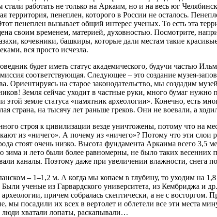
стали работать не только на Аркаим, но и на весь юг Челябинс
я территория, пенеплен, которого в России не осталось. Пенепл
Этот пенеплен вызывает общий интерес ученых. То есть эта терри
щена своим временем, материей, духовностью. Посмотрите, напри
азахи, кочевники, башкиры, которые дали местам такие красивые 
еками, вся просто исчезла.
оведник будет иметь статус академического, будучи частью Иль
иссия соответствующая. Следующее – это создание музея-запов
тва. Ориентируясь на старое законодательство, мы создадим муз
иков! Земля сейчас уходит в частные руки, много бумаг нужно 
этой земле статуса «памятник археологии». Конечно, есть мног
я страна, на тысячу лет раньше греков. Они не воевали, а ходил
ного строя к цивилизации везде уничтожены, потому что на мес
икают из «ничего». А почему из «ничего»? Потому что эти слои 
да стоят очень низко. Высота фундамента Аркаима всего 3,5 мет
о зима и лето были более равномерны, не было таких весенних 
ывали каналы. Поэтому даже при увеличении влажности, снега по
ланском – 1–1,2 м. А когда мы копаем в глубину, то уходим на 1,8
 Были ученые из Гарвардского университета, из Кембриджа и др.
 археологии, причем собралась скептически, а не с восторгом. 
е, мы посадили их всех в вертолет и облетели все эти места мин
 люди хватали лопаты, раскапывали…