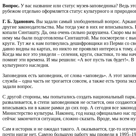
Вопрос.
У вас название или статус музея-заповедника? Ведь э
рубежом отдельно оформляется статус культурного и природно
Г. Б. Зданович.
Вы задали самый злободневный вопрос. Аркаим 
другие законодательства. Мы тогда уже в них не вписывались
копали Синташту. Да, она очень сильно разрушена. Скоро мы в
нему мы были подготовлены Синташтой. Мы посмотрели с высот
круги. Тут же к нам потянулись дешифровщики из Перми со св
давно видны на картах, но никто не проявлял интереса к тому, а
Когда мы все это увидели – селения, круги, свастики, то мы н
помнят эти времена. И мы решили: «А вот пусть так будет!». В
культурного наследия.
Заповедник есть заповедник, от слова «заповедь». А этот запо
служба – одна часть не трогается совсем, а также есть тропа
задали вопрос.
С другой стороны, мы попытались создать национальный парк. 
разваливается, в степи заповедников не остается, они создают
вписываясь ни в какие рамки до сих пор. А сегодня все закон
Министерство культуры. Наконец, год назад официально нас пр
сейчас закончится ситуация, сложно сказать. Вроде, мы всем 
Сам я историк и не ожидал такого. А оказывается, где-то изучен
почти нигде нет. Самую большую работу мы провели в 1995–1996