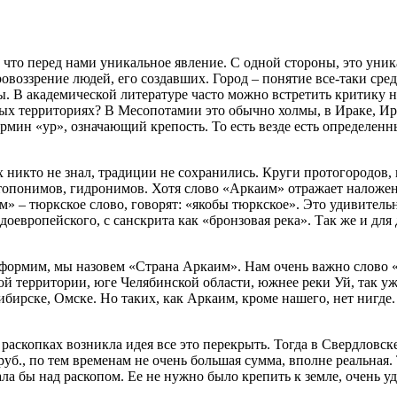
, что перед нами уникальное явление. С одной стороны, это ун
ровоззрение людей, его создавших. Город – понятие все-таки ср
ы. В академической литературе часто можно встретить критику на
ных территориях? В Месопотамии это обычно холмы, в Ираке, И
термин «ур», означающий крепость. То есть везде есть определе
 никто не знал, традиции не сохранились. Круги протогородов, 
 топонимов, гидронимов. Хотя слово «Аркаим» отражает наложен
им» – тюркское слово, говорят: «якобы тюркское». Это удивител
доевропейского, с санскрита как «бронзовая река». Так же и для
формим, мы назовем «Страна Аркаим». Нам очень важно слово «с
дной территории, юге Челябинской области, южнее реки Уй, так 
ибирске, Омске. Но таких, как Аркаим, кроме нашего, нет нигде
на раскопках возникла идея все это перекрыть. Тогда в Свердло
 руб., по тем временам не очень большая сумма, вполне реальная
ала бы над раскопом. Ее не нужно было крепить к земле, очен