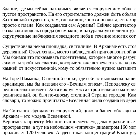
Здание, где мы сейчас находимся, является сооружением общего
пустое пространство. На его строительство должен быть объя
За стоянкой студентов, там, где жилище эпохи неолита, есть х
просто с плана. Как создавался сам Аркаим? Сейчас архитекто
создавали модель города (возможно, в натуральную величину).
скрупулезные наблюдения звездного неба в течение многих соте
Существовала некая площадка, святилище. В Аркаиме есть стол
деревянный Стоунхендж, место наблюдений пригоризонтной а
Мы боимся это показывать посетителям, которые многое разру
символы тройных свастик, которые также встречаются на керам
камней от искусственной, кому-то обязательно нужно вытащить 
На Горе Шаманка, Огненной сопке, где сейчас выложены нашим
аркаимцев, мы бы назвали его «Вечным огнем». Неподалеку св
религиозный момент. Хотя вокруг масса строительного материа
религиозный, он был по-своему столицей Страны городов. Камн
словари, то можно прочитать: «Вселенная была создана из дере
На Синташте фундамент сооружений, цоколи башен обкладывали 
Аркаим – это модель Вселенной.
Вернемся к проекту. Мы постоянно мечтаем, делаем различные 
пространства, а тут на небольшом «пятачке» диаметром 160 ме
проживает 1200 человек. А здесь такая концентрация! В минуту