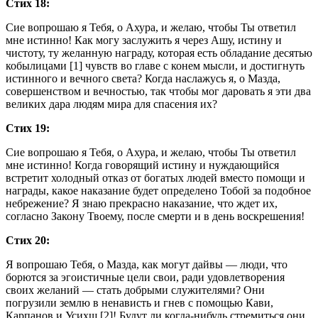
Стих 18:
Сие вопрошаю я Тебя, о Ахура, и желаю, чтобы Ты ответил
мне истинно! Как могу заслужить я через Ашу, истину и
чистоту, ту желанную награду, которая есть обладание десятью
кобылицами [1] чувств во главе с конем мысли, и достигнуть
истинного и вечного света? Когда наслажусь я, о Мазда,
совершенством и вечностью, так чтобы мог даровать я эти два
великих дара людям мира для спасения их?
Стих 19:
Сие вопрошаю я Тебя, о Ахура, и желаю, чтобы Ты ответил
мне истинно! Когда говорящий истину и нуждающийся
встретит холодный отказ от богатых людей вместо помощи и
награды, какое наказание будет определено Тобой за подобное
небрежение? Я знаю прекрасно наказание, что ждет их,
согласно Закону Твоему, после смерти и в день воскрешения!
Стих 20:
Я вопрошаю Тебя, о Мазда, как могут дайвы — люди, что
борются за эгоистичные цели свои, ради удовлетворения
своих желаний — стать добрыми служителями? Они
погрузили землю в ненависть и гнев с помощью Кави,
Карпанов и Усихш [2]! Будут ли когда-нибудь стремиться они