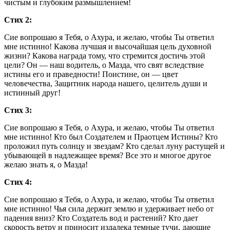
чистым и глубоким размышлением!
Стих 2:
Сие вопрошаю я Тебя, о Ахура, и желаю, чтобы Ты ответил
мне истинно! Какова лучшая и высочайшая цель духовной
жизни? Какова награда тому, что стремится достичь этой
цели? Он — наш водитель, о Мазда, что свят вследствие
истины его и праведности! Поистине, он — цвет
человечества, Защитник народа нашего, целитель души и
истинный друг!
Стих 3:
Сие вопрошаю я Тебя, о Ахура, и желаю, чтобы Ты ответил
мне истинно! Кто был Создателем и Праотцем Истины? Кто
проложил путь солнцу и звездам? Кто сделал луну растущей и
убывающей в надлежащее время? Все это и многое другое
желаю знать я, о Мазда!
Стих 4:
Сие вопрошаю я Тебя, о Ахура, и желаю, чтобы Ты ответил
мне истинно! Чья сила держит землю и удерживает небо от
падения вниз? Кто Создатель вод и растений? Кто дает
скорость ветру и приносит издалека темные тучи, дающие