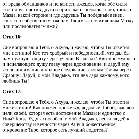
от вреда обманщиков и ненависти лжецов, когда обе силы
стоят друг против друга и призывают помощь Твою, тогда, о
Мазда, какой стороне и где даруешь Ты победный венец,
согласно собственным законам Твоим — почитающим Мазду
или последователям лжи?
Стих 16:
Сие вопрошаю я Тебя, о Ахура, и желаю, чтобы Ты ответил
мне истинно! Кто тот храбрый и победоносный, что дал бы
нам нужную защиту через учение Владыки? Яви мне мудрого
и исцеляющего душу главу через вдохновение, и даруй ему
ясное понимание и полное следование законам Твоим через
Сраошу! Даруй, о мой Владыка, эти два дара каждому, кого
любишь Ты!
Стих 17:
Сие вопрошаю я Тебя, о Ахура, и желаю, чтобы Ты ответил
мне истинно! Как должен достичь я, ведомый Тобой, высшей
цели своей, которая есть достижение Мазды и единство с
Ним? Когда буду я способен, о мой Владыка, вести людей к
совершенству и вечности через Ашу и божественное
откровение Твое, которое есть лучший водитель?