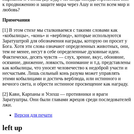
к продвижению и защите мира через Ашу и нести всем мир и
любовь?
Примечания
[1] В этом стихе мы сталкиваемся с такими словами как
«кобылицы», «конь» и «верблюд», которые используются
Заратуштрой для обозначения награды, которую он просит у
Бога. Хотя эти слова означают определенных животных, они,
тем не менее, несут в себе определенные духовные идеи.
Фактически, десять чувств — слух, зрение, вкус, обоняние,
осязание, движение, ловкость, понимание и т.д. представлены
как кобылицы, что уносят человечество к недоброй участи и
несчастьям. Лишь сильный конь разума может управлять
этими кобылицами и достичь верблюда, или истинного и
вечного света, и обрести истинное просвещение как награду.
[2] Кави, Карпаны и Усихш — противники и враги
Заратуштры. Они были главами жрецов среди последователей
лжи.
Версия для печати
left up