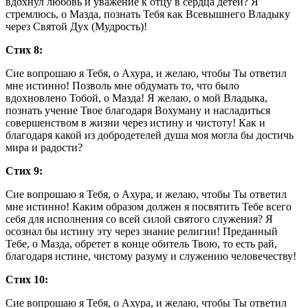
вдохнул любовь и уважение к отцу в сердца детей? Я
стремлюсь, о Мазда, познать Тебя как Всевышнего Владыку
через Святой Дух (Мудрость)!
Стих 8:
Сие вопрошаю я Тебя, о Ахура, и желаю, чтобы Ты ответил
мне истинно! Позволь мне обдумать то, что было
вдохновлено Тобой, о Мазда! Я желаю, о мой Владыка,
познать учение Твое благодаря Вохуману и насладиться
совершенством в жизни через истину и чистоту! Как и
благодаря какой из добродетелей душа моя могла бы достичь
мира и радости?
Стих 9:
Сие вопрошаю я Тебя, о Ахура, и желаю, чтобы Ты ответил
мне истинно! Каким образом должен я посвятить Тебе всего
себя для исполнения со всей силой святого служения? Я
осознал бы истину эту через знание религии! Преданный
Тебе, о Мазда, обретет в конце обитель Твою, то есть рай,
благодаря истине, чистому разуму и служению человечеству!
Стих 10:
Сие вопрошаю я Тебя, о Ахура, и желаю, чтобы Ты ответил