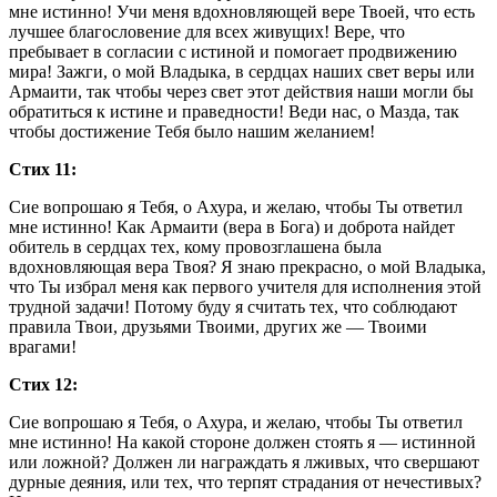
мне истинно! Учи меня вдохновляющей вере Твоей, что есть
лучшее благословение для всех живущих! Вере, что
пребывает в согласии с истиной и помогает продвижению
мира! Зажги, о мой Владыка, в сердцах наших свет веры или
Армаити, так чтобы через свет этот действия наши могли бы
обратиться к истине и праведности! Веди нас, о Мазда, так
чтобы достижение Тебя было нашим желанием!
Стих 11:
Сие вопрошаю я Тебя, о Ахура, и желаю, чтобы Ты ответил
мне истинно! Как Армаити (вера в Бога) и доброта найдет
обитель в сердцах тех, кому провозглашена была
вдохновляющая вера Твоя? Я знаю прекрасно, о мой Владыка,
что Ты избрал меня как первого учителя для исполнения этой
трудной задачи! Потому буду я считать тех, что соблюдают
правила Твои, друзьями Твоими, других же — Твоими
врагами!
Стих 12:
Сие вопрошаю я Тебя, о Ахура, и желаю, чтобы Ты ответил
мне истинно! На какой стороне должен стоять я — истинной
или ложной? Должен ли награждать я лживых, что свершают
дурные деяния, или тех, что терпят страдания от нечестивых?