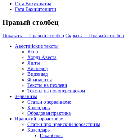
Гата Вохухшатра
Гата Вахиштоишти
Правый столбец
Показать — Правый столбец
Скрыть — Правый столбец
Авестийские тексты
Ясна
Хордэ Авеста
Яшты
Висперед
Видэвдад
Фрагменты
Тексты на пехлеви
Тексты на новоперсидском
Зерванизм
Статьи о зерванизме
Календарь
Обрядовая практика
Иранский зороастризм
Статьи про иранский зороастризм
Календарь
Гаханбары