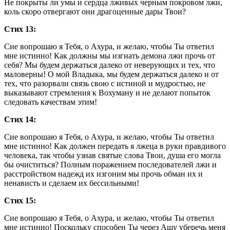
Не покрыты ли умы и сердца лживых черным покровом лжи,
коль скоро отвергают они драгоценные дары Твои?
Стих 13:
Сие вопрошаю я Тебя, о Ахура, и желаю, чтобы Ты ответил
мне истинно! Как должны мы изгнать демона лжи прочь от
себя? Мы будем держаться далеко от неверующих и тех, что
маловерны! О мой Владыка, мы будем держаться далеко и от
тех, что разорвали связь свою с истиной и мудростью, не
выказывают стремления к Вохуману и не делают попыток
следовать качествам этим!
Стих 14:
Сие вопрошаю я Тебя, о Ахура, и желаю, чтобы Ты ответил
мне истинно! Как должен передать я лжеца в руки правдивого
человека, так чтобы узнав святые слова Твои, душа его могла
бы очиститься? Полным поражением последователей лжи и
расстройством надежд их изгоним мы прочь обман их и
ненависть и сделаем их бессильными!
Стих 15:
Сие вопрошаю я Тебя, о Ахура, и желаю, чтобы Ты ответил
мне истинно! Поскольку способен Ты через Ашу уберечь меня