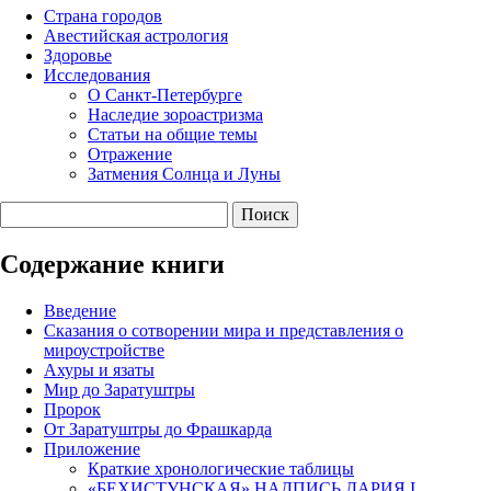
Страна городов
Авестийская астрология
Здоровье
Исследования
О Санкт-Петербурге
Наследие зороастризма
Cтатьи на общие темы
Отражение
Затмения Солнца и Луны
Содержание книги
Введение
Сказания о сотворении мира и представления о
мироустройстве
Ахуры и язаты
Мир до Заратуштры
Пророк
От Заратуштры до Фрашкарда
Приложение
Краткие хронологические таблицы
«БЕХИСТУНСКАЯ» НАДПИСЬ ДАРИЯ I