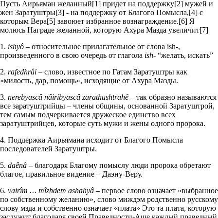
Пусть Аирьяман желанный[1] придет на поддержку[2] мужей и
жен Заратуштры[3] - на поддержку от Благого Помысла,[4] с
которым Вера[5] завоюет избранное вознаграждение.[6] Я
молюсь Награде желанной, которую Ахура Мазда увеличит[7]
1.
ishyô
– относительное прилагательное от слова ish-,
произведенного в свою очередь от глагола
ish-
“желать, искать”
2.
rafedhrâi
– слово, известное по Гатам Заратуштры как
«милость, дар, помощь», исходящие от Ахура Мазды.
3.
nerebyascâ nâiribyascâ zarathushtrahê
– так образно называются
все заратуштрийцы – члены общины, основанной Заратуштрой,
тем самым подчеркивается дружеское единство всех
заратуштрийцев, которые суть мужи и жены одного пророка.
4. Поддержка Аирьямана исходит от Благого Помысла
последователей Заратуштры.
5.
daênâ
– благодаря Благому помыслу люди пророка обретают
благое, правильное видение – Даэну-Веру.
6.
vairîm … mîzhdem ashahyâ
– первое слово означает «выбранное
по собственному желанию», слово миждэм родственно русскому
слову мзда и собственно означает «плата» Это та плата, которую
заслужит благодаря своей Праведности-Аше каждый праведный