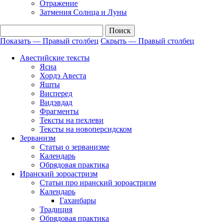
Отражение
Затмения Солнца и Луны
Показать — Правый столбец
Скрыть — Правый столбец
Правый
Авестийские тексты
столбец
Ясна
Хордэ Авеста
Яшты
Висперед
Видэвдад
Фрагменты
Тексты на пехлеви
Тексты на новоперсидском
Зерванизм
Статьи о зерванизме
Календарь
Обрядовая практика
Иранский зороастризм
Статьи про иранский зороастризм
Календарь
Гаханбары
Традиция
Обрядовая практика