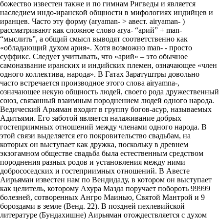
божество известен также и по гимнам Ригведы и является
наследием индо-иранской общности в мифологиях индийцев и
иранцев. Часто эту форму (aryaman- > авест. airyaman- )
рассматривают как сложное слово arya- “арий” + man-
“мыслить”, а общий смысл выводят соответственно как
«обладающий духом ария». Хотя возможно man- - просто
суффикс. Следует учитывать, что «арий» – это обычное
самоназвание иранских и индийских племен, означающее «член
одного коллектива, народа». В Гатах Заратуштры довольно
часто встречается производное этого слова airyamna-,
означающее некую общность людей, своего рода дружественный
союз, связанный взаимным породнением людей одного народа.
Ведический Арьяман входит в группу богов-асур, называемых
Адитьями. Его заботой является налаживание добрых
гостеприимных отношений между членами одного народа. В
этой связи выделяется его покровительство свадьбам, на
которых он выступает как дружка, поскольку в древнем
экзогамном обществе свадьба была естественным средством
породнения разных родов и установления между ними
добрососедских и гостеприимных отношений. В Авесте
Аирьяман известен нам по Вендидаду, в котором он выступает
как целитель, которому Ахура Мазда поручает побороть 99999
болезней, сотворенных Ангро Маинью, Святой Мантрой и 9
бороздами в земле (Венд. 22). В поздней пехлевийской
литературе (Бундахишне) Аирьяман отождествляется с духом