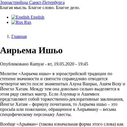
Перейти
Зороастрийцы Санкт-Петербурга
к
Благая мысль. Благое слово. Благое дело.
основному
English
содержанию
Rus
Главная
Строка
Аирьема Ишьо
навигации
Опубликовано
Ramyar
-
вт, 19.05.2020 - 19:45
Молитве «Аирьема ишьо» в зороастрийской традиции по
степени значимости и святости справедливо отводится
четвертое место после знаменитых Ахуна Ваирьи, Ашем Воху и
Йенгхе Хатам. Между тем она довольно сильно выделяется в
этом ряду святых мантр. Если Ахунвар и Ашемвох
представляют собой торжественно-деклoративные заклинания,
Йенгхе Хатам – формулу почитания, то Аирьема ишьо – это
просьба или пожелание, обращенное к Аирьяману – весьма
специфическому персонажу Авесты.
Вообще «Арьяман» (такова изначальная форма этого слова) как