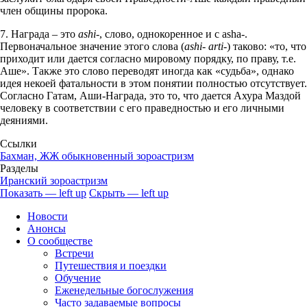
член общины пророка.
7. Награда – это
ashi
-, слово, однокоренное и с asha-.
Первоначальное значение этого слова (
ashi- arti-
) таково: «то, что
приходит или дается согласно мировому порядку, по праву, т.е.
Аше». Также это слово переводят иногда как «судьба», однако
идея некоей фатальности в этом понятии полностью отсутствует.
Согласно Гатам, Аши-Награда, это то, что дается Ахура Маздой
человеку в соответствии с его праведностью и его личными
деяниями.
Ссылки
Бахман, ЖЖ обыкновенный зороастризм
Разделы
Иранский зороастризм
Показать — left up
Скрыть — left up
left
Новости
up
Анонсы
О сообществе
Встречи
Путешествия и поездки
Обучение
Еженедельные богослужения
Часто задаваемые вопросы