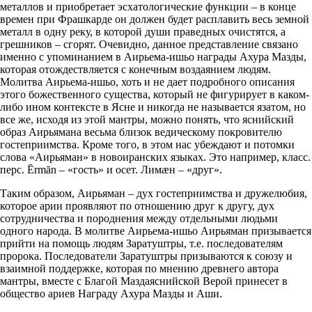
металлов и приобретает эсхатологические функции – в конце
времен при Фрашкарде он должен будет расплавить весь земной
металл в одну реку, в которой души праведных очистятся, а
грешников – сгорят. Очевидно, данное представление связано
именно с упоминанием в Аирьема-ишьо награды Ахура Мазды,
которая отождествляется с конечным воздаянием людям.
Молитва Аирьема-ишьо, хоть и не дает подробного описания
этого божественного существа, который не фигурирует в каком-
либо ином контексте в Ясне и никогда не называется язатом, но
все же, исходя из этой мантры, можно понять, что яснийский
образ Аирьямана весьма близок ведическому покровителю
гостеприимства. Кроме того, в этом нас убеждают и потомки
слова «Аирьяман» в новоиранских языках. Это например, класс.
перс. Ērmān – «гость» и осет. Лимæн – «друг».
Таким образом, Аирьяман – дух гостеприимства и дружелюбия,
которое арии проявляют по отношению друг к другу, дух
сотрудничества и породнения между отдельными людьми
одного народа. В молитве Аирьема-ишьо Аирьяман призывается
прийти на помощь людям Заратуштры, т.е. последователям
пророка. Последователи Заратуштры призываются к союзу и
взаимной поддержке, которая по мнению древнего автора
мантры, вместе с Благой Маздаяснийской Верой принесет в
общество ариев Награду Ахура Мазды и Аши.