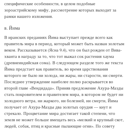
специфические особенности, в целом подобные
зороастрийскому мифу, рассмотрение которых выходит за
рамки нашего изложения.
в. Йима
В иранских преданиях Йима выступает прежде всего как
правитель мира в период, который может быть назван золотым
веком. Рассказывается (Ясна 9.4), что он был рожден от Вива-
хванта в награду за то, что тот выжал сок растения хаума
(древнеиндийская сома). В следующем разделе того же текста
Йима предстает как правитель, во время царствования
которого не было ни холода, ни жары, ни старости, ни смерти.
Последнее утверждение наиболее полно раскрывается во
второй главе «Вендидада». Приняв предложение Ахура-Мазды
стать покровителем и правителем мира, в котором не будет ни
холодного ветра, ни жаркого, ни болезней, ни смерти, Йима
получает от Ахура-Мазды два золотых орудия — кнут и
стрекало. Процветание мира достигает такой степени, что
земля не может больше вмещать весь «мелкий и крупный скот,
людей, собак, птиц и красные пылающие огни». По совету