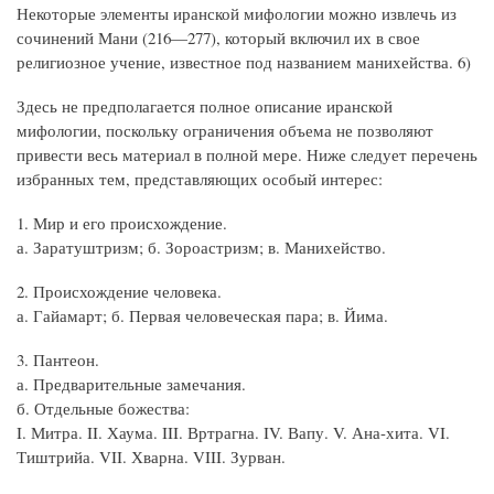
Некоторые элементы иранской мифологии можно извлечь из
сочинений Мани (216—277), который включил их в свое
религиозное учение, известное под названием манихейства. 6)
Здесь не предполагается полное описание иранской
мифологии, поскольку ограничения объема не позволяют
привести весь материал в полной мере. Ниже следует перечень
избранных тем, представляющих особый интерес:
1. Мир и его происхождение.
а. Заратуштризм; б. Зороастризм; в. Манихейство.
2. Происхождение человека.
а. Гайамарт; б. Первая человеческая пара; в. Йима.
3. Пантеон.
а. Предварительные замечания.
б. Отдельные божества:
I. Митра. II. Хаума. III. Вртрагна. IV. Вапу. V. Ана-хита. VI.
Тиштрийа. VII. Хварна. VIII. Зурван.