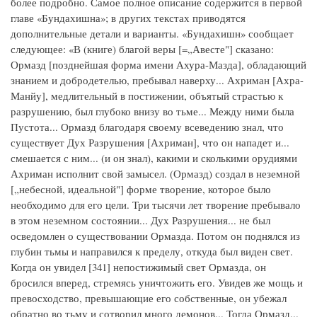
более подробно. Самое полное описание содержится в первой
главе «Бундахишна»; в других текстах приводятся
дополнительные детали и варианты. «Бундахишн» сообщает
следующее: «В (книге) благой веры [=„Авесте"] сказано:
Ормазд [позднейшая форма имени Ахура-Мазда], обладающий
знанием и добродетелью, пребывал наверху... Ахриман [Ахра-
Манйу], медлительный в постижении, объятый страстью к
разрушению, был глубоко внизу во тьме... Между ними была
Пустота... Ормазд благодаря своему всеведению знал, что
существует Дух Разрушения [Ахриман], что он нападет и...
смешается с ним... (и он знал), какими и сколькими орудиями
Ахриман исполнит свой замысел. (Ормазд) создал в неземной
[„небесной, идеальной"] форме творение, которое было
необходимо для его цели. Три тысячи лет творение пребывало
в этом неземном состоянии... Дух Разрушения... не был
осведомлен о существовании Ормазда. Потом он поднялся из
глубин тьмы и направился к пределу, откуда был виден свет.
Когда он увидел [341] непостижимый свет Ормазда, он
бросился вперед, стремясь уничтожить его. Увидев же мощь и
превосходство, превышающие его собственные, он убежал
обратно во тьму и сотворил много демонов... Тогда Ормазд...