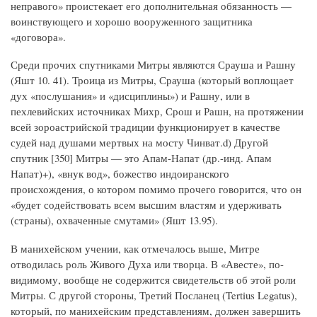
неправого» проистекает его дополнительная обязанность —
воинствующего и хорошо вооруженного защитника
«договора».
Среди прочих спутниками Митры являются Срауша и Рашну
(Яшт 10. 41). Троица из Митры, Срауша (который воплощает
дух «послушания» и «дисциплины») и Рашну, или в
пехлевийских источниках Михр, Срош и Рашн, на протяжении
всей зороастрийской традиции функционирует в качестве
судей над душами мертвых на мосту Чинват.d) Другой
спутник [350] Митры — это Апам-Напат (др.-инд. Апам
Напат)+), «внук вод», божество индоиранского
происхождения, о котором помимо прочего говорится, что он
«будет содействовать всем высшим властям и удерживать
(страны), охваченные смутами» (Яшт 13.95).
В манихейском учении, как отмечалось выше, Митре
отводилась роль Живого Духа или творца. В «Авесте», по-
видимому, вообще не содержится свидетельств об этой роли
Митры. С другой стороны, Третий Посланец (Tertius Legatus),
который, по манихейским представлениям, должен завершить