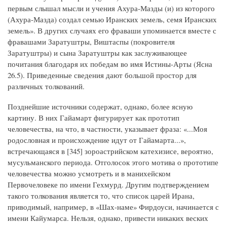
первым слышал мысли и учения Ахура-Мазды (и) из которого
(Ахура-Мазда) создал семью Иранских земель, семя Иранских
земель». В других случаях его фраваши упоминается вместе с
фравашами Заратуштры, Виштаспы (покровителя
Заратуштры) и сына Заратуштры как заслуживающее
почитания благодаря их победам во имя Истины-Арты (Ясна
26.5). Приведенные сведения дают большой простор для
различных толкований.
Позднейшие источники содержат, однако, более ясную
картину. В них Гайамарт фигурирует как прототип
человечества, на что, в частности, указывает фраза: «...Моя
родословная и происхождение идут от Гайамарта...»,
встречающаяся в [345] зороастрийском катехизисе, вероятно,
мусульманского периода. Отголосок этого мотива о прототипе
человечества можно усмотреть и в манихейском
Первочеловеке по имени Гехмурд. Другим подтверждением
такого толкования является то, что список царей Ирана,
приводимый, например, в «Шах-наме» Фирдоуси, начинается с
имени Кайумарса. Нельзя, однако, привести никаких веских