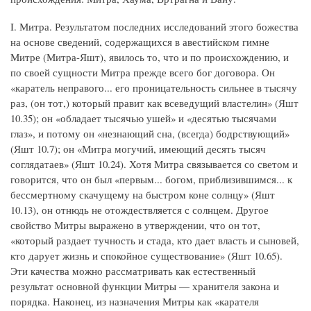
I. Митра. Результатом последних исследований этого божества
на основе сведений, содержащихся в авестийском гимне
Митре (Митра-Яшт), явилось то, что и по происхождению, и
по своей сущности Митра прежде всего бог договора. Он
«каратель неправого... его проницательность сильнее в тысячу
раз, (он тот,) который правит как всеведущий властелин» (Яшт
10.35); он «обладает тысячью ушей» и «десятью тысячами
глаз», и потому он «незнающий сна, (всегда) бодрствующий»
(Яшт 10.7); он «Митра могучий, имеющий десять тысяч
соглядатаев» (Яшт 10.24). Хотя Митра связывается со светом и
говорится, что он был «первым... богом, приблизившимся... к
бессмертному скачущему на быстром коне солнцу» (Яшт
10.13), он отнюдь не отождествляется с солнцем. Другое
свойство Митры выражено в утверждении, что он тот,
«который раздает тучность и стада, кто дает власть и сыновей,
кто дарует жизнь и спокойное существование» (Яшт 10.65).
Эти качества можно рассматривать как естественный
результат основной функции Митры — хранителя закона и
порядка. Наконец, из назначения Митры как «карателя