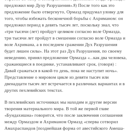
предложил мир Духу Разрушения».8) После того как это
предложение было отвергнуто, Ормазд придумал уловку для
того, чтобы избежать бесконечной борьбы с Ахриманом: он
предложил период в девять тысяч лет, поскольку знал, что
«три тысячи (лет) пройдут целиком согласно воле Ормазда,
три тысячи лет пройдут в смешении согласно воле Ормазда и
воле Ахримана, а в последнем сражении Дух Разрушения
будет лишен силы». На этот раз Дух Разрушения, по своему
неведению, принял предложение Ормазда «...как два человека,
сражающиеся в поединке, устанавливают срок, (говоря) :
Давай сражаться в какой-то день, пока не наступит ночь».
Представление о мировом цикле из девяти тысяч или
двенадцати тысяч лет встречается в различных вариантах и в
других пехлевийских текстах.
В пехлевийских источниках мы находим и другие версии
творения материального мира. В той же первой главе
«Бундахишна» говорится, что после заключения соглашения
между Ормаздом и Ахриманом Ормазд «сперва сотворил
Амахраспандов [позднейшая форма от авестийского Амеша-