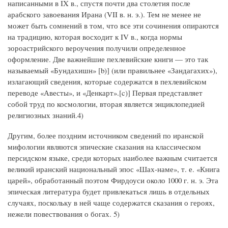
написанными в IX в., спустя почти два столетия после
арабского завоевания Ирана (VII в. н. э.). Тем не менее не
может быть сомнений в том, что все эти сочинения опираются
на традицию, которая восходит к IV в., когда нормы
зороастрийского вероучения получили определенное
оформление. Две важнейшие пехлевийские книги — это так
называемый «Бундахишн» [b)] (или правильнее «Зандагахих»),
излагающий сведения, которые содержатся в пехлевийском
переводе «Авесты», и «Денкарт».[c)] Первая представляет
собой труд по космологии, вторая является энциклопедией
религиозных знаний.4)
Другим, более поздним источником сведений по иранской
мифологии являются эпические сказания на классическом
персидском языке, среди которых наиболее важным считается
великий иранский национальный эпос «Шах-наме», т. е. «Книга
царей», обработанный поэтом Фирдоуси около 1000 г. н. э. Эта
эпическая литература будет привлекаться лишь в отдельных
случаях, поскольку в ней чаще содержатся сказания о героях,
нежели повествования о богах. 5)