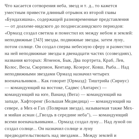
Что касается сотворения неба, звезд и т. д., то кажется
уместным привести длинный отрывок из второй главы
«Бундахишна», содержащей разновременные представления
— от доахеме-нидского до позднесасанидского периодов:
«Ормазд создал светила и поместил их между небом и землей:
неподвижные [343] звезды, подвижные звезды, затем луну,
потом солнце. Он создал сперва небесную сферу и разместил
на ней неподвижные звезды в двенадцати частях (созвездиях),
названия которых: Ягненок, Бык, Два портрета, Краб, Лев,
Колос, Весы, Скорпион, Кентавр, Козерог, Ковш, Рыба... Над
неподвижными звездами Ормазд назначил четырех
военачальников... Как говорит [Ормазд]: Тиштрийа (Сириус)
— командующий на востоке, Садвес (Антарес) —
командующий на юге, Вананд (Вега) — командующий на
западе, Хафторенг (Большая Медведица) — командующий на
севере, а Мех-и Гах (Полярная звезда), называемая также Мех-
и мийан асман („Гвоздь в середине неба"), — командующий
всеми военачальниками... Ормазд создал луну... Над луной он
создал солнце... Он назначил солнце и луну
предводительствовать над звездами... Между землей и