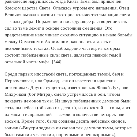
равновесие нарушилось, когда Князь Тьмы был привлечен
блеском царства Света. Опасаясь угрозы его нападения, Отец
Величия вызвал к жизни некоторое количество эманации света
— силы добра. Поражение и последующее растворение этих
сил во тьме лежит в основе состояния смешения. Это
представление напоминает сходную ситуацию в начале борьбы
между Ормаздом и Ахриманом, как она излагалась в
пехлевийских текстах. Освобождение частиц, из которых
состоят побежденные силы света, является главной темой
остальной части мифа. [344]
Среди первых ипостасей света, поглощенных тьмой, был и
Первочеловек, или Ормизд, как он известен в иранских
источниках. Другое существо, известное как Живой Дух, или
Михр-йазд (бог Митра), смело устремилось в бой, чтобы
покарать демонов тьмы. Из шкур побежденных демонов были
созданы небеса (обычно их десять), из их костей — горы, а из
их мяса и испражнений — земли, в количестве четырех или
восьми. Кроме того, были созданы десять небесных сводов,
зодиак («Внутри зодиака он сковал тех демонов тьмы, которые
были самыми ужасными, порочными и непокорными»),