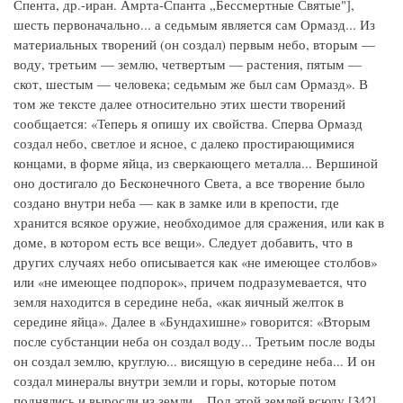
Спента, др.-иран. Амрта-Спанта „Бессмертные Святые"],
шесть первоначально... а седьмым является сам Ормазд... Из
материальных творений (он создал) первым небо, вторым —
воду, третьим — землю, четвертым — растения, пятым —
скот, шестым — человека; седьмым же был сам Ормазд». В
том же тексте далее относительно этих шести творений
сообщается: «Теперь я опишу их свойства. Сперва Ормазд
создал небо, светлое и ясное, с далеко простирающимися
концами, в форме яйца, из сверкающего металла... Вершиной
оно достигало до Бесконечного Света, а все творение было
создано внутри неба — как в замке или в крепости, где
хранится всякое оружие, необходимое для сражения, или как в
доме, в котором есть все вещи». Следует добавить, что в
других случаях небо описывается как «не имеющее столбов»
или «не имеющее подпорок», причем подразумевается, что
земля находится в середине неба, «как яичный желток в
середине яйца». Далее в «Бундахишне» говорится: «Вторым
после субстанции неба он создал воду... Третьим после воды
он создал землю, круглую... висящую в середине неба... И он
создал минералы внутри земли и горы, которые потом
поднялись и выросли из земли... Под этой землей всюду [342]