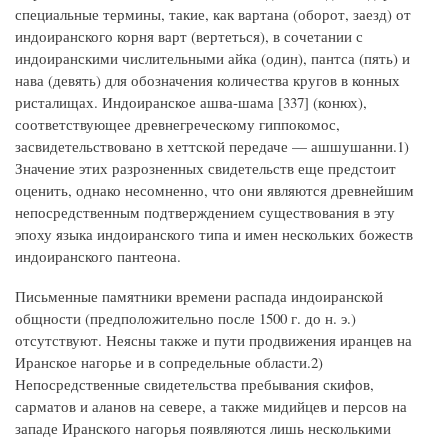
специальные термины, такие, как вартана (оборот, заезд) от
индоиранского корня варт (вертеться), в сочетании с
индоиранскими числительными айка (один), пантса (пять) и
нава (девять) для обозначения количества кругов в конных
ристалищах. Индоиранское ашва-шама [337] (конюх),
соответствующее древнегреческому гиппокомос,
засвидетельствовано в хеттской передаче — ашшушанни.1)
Значение этих разрозненных свидетельств еще предстоит
оценить, однако несомненно, что они являются древнейшим
непосредственным подтверждением существования в эту
эпоху языка индоиранского типа и имен нескольких божеств
индоиранского пантеона.
Письменные памятники времени распада индоиранской
общности (предположительно после 1500 г. до н. э.)
отсутствуют. Неясны также и пути продвижения иранцев на
Иранское нагорье и в сопредельные области.2)
Непосредственные свидетельства пребывания скифов,
сарматов и аланов на севере, а также мидийцев и персов на
западе Иранского нагорья появляются лишь несколькими