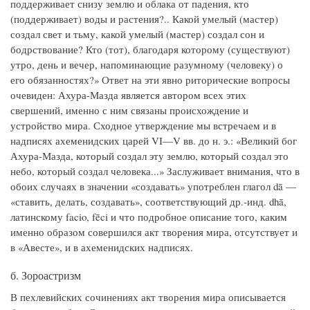
поддерживает снизу землю и облака от падения, кто
(поддерживает) воды и растения?.. Какой умелый (мастер)
создал свет и тьму, какой умелый (мастер) создал сон и
бодрствование? Кто (тот), благодаря которому (существуют)
утро, день и вечер, напоминающие разумному (человеку) о
его обязанностях?» Ответ на эти явно риторические вопросы
очевиден: Ахура-Мазда является автором всех этих
свершений, именно с ним связаны происхождение и
устройство мира. Сходное утверждение мы встречаем и в
надписях ахеменидских царей VI—V вв. до н. э.: «Великий бог
Ахура-Мазда, который создал эту землю, который создал это
небо, который создал человека...» Заслуживает внимания, что в
обоих случаях в значении «создавать» употреблен глагол dā —
«ставить, делать, создавать», соответствующий др.-инд. dhā,
латинскому facio, fēci и что подробное описание того, каким
именно образом совершился акт творения мира, отсутствует и
в «Авесте», и в ахеменидских надписях.
б. Зороастризм
В пехлевийских сочинениях акт творения мира описывается