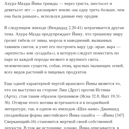
Ахура-Мазды Йима трижды — через триста, шестьсот и
девятьсот лет — расширяет землю «на одну треть больше, чем
она была раньше», используя данные ему орудия.
В следующем эпизоде (Вендидад 2.20-41) затрагивается другая
тема. Ахура-Мазда предупреждает Йиму, что грешному миру
грозит гибель от зимы, мороза и наводнений, вызванных
таянием снегов, и учит его построить вару (др.-иран. вара —
«крепость» или «усадьба»), в которую следует поместить по
паре из каждой породы мелкого и крупного скота,
человеческих существ, собак, птиц, красных пылающих огней,
всех видов растений и пищевых продуктов.
Еще одной характерной чертой иранского Йимы является то,
что он выступил на стороне Лжи (Друг) против Истины
(Арта), став таким образом грешником (Ясна 32.8; Яшт 19.31-
36). Отзвуки этого мотива встречаются и в позднейшей
литературе, так, в одном из эпизодов «Шах-наме» Джамшед
(позднейшая форма авестийского Йима-хшайта — «Йима [347]
Сверкающий»16) становится жертвой своей собственной
дерзости. В том же источнике, однако, Йима описывается, в