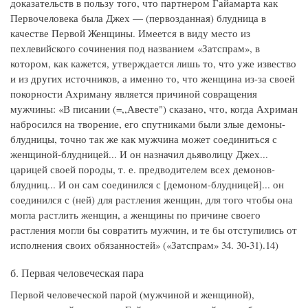
доказательств в пользу того, что партнером Гайамарта как
Первочеловека была Джех — (первозданная) блудница в
качестве Первой Женщины. Имеется в виду место из
пехлевийского сочинения под названием «Затспрам», в
котором, как кажется, утверждается лишь то, что уже извество
и из других источников, а именно то, что женщина из-за своей
покорности Ахриману является причиной совращения
мужчины: «В писании (=,,Авесте") сказано, что, когда Ахриман
набросился на творение, его спутниками были злые демоны-
блудницы, точно так же как мужчина может соединиться с
женщиной-блудницей... И он назначил дьяволицу Джех...
царицей своей породы, т. е. предводителем всех демонов-
блудниц... И он сам соединился с [демоном-блудницей]... он
соединился с (ней) для растления женщин, для того чтобы она
могла растлить женщин, а женщины по причине своего
растления могли бы совратить мужчин, и те бы отступились от
исполнения своих обязанностей» («Затспрам» 34. 30-31).14)
б. Первая человеческая пара
Первой человеческой парой (мужчиной и женщиной),