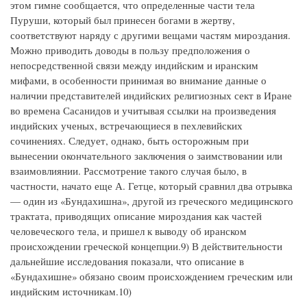
этом гимне сообщается, что определенные части тела
Пуруши, который был принесен богами в жертву,
соответствуют наряду с другими вещами частям мироздания.
Можно приводить доводы в пользу предположения о
непосредственной связи между индийским и иранским
мифами, в особенности принимая во внимание данные о
наличии представителей индийских религиозных сект в Иране
во времена Сасанидов и учитывая ссылки на произведения
индийских ученых, встречающиеся в пехлевийских
сочинениях. Следует, однако, быть осторожным при
вынесении окончательного заключения о заимствовании или
взаимовлиянии. Рассмотрение такого случая было, в
частности, начато еще А. Гетце, который сравнил два отрывка
— один из «Бундахишна», другой из греческого медицинского
трактата, приводящих описание мироздания как частей
человеческого тела, и пришел к выводу об иранском
происхождении греческой концепции.9) В действительности
дальнейшие исследования показали, что описание в
«Бундахишне» обязано своим происхождением греческим или
индийским источникам.10)