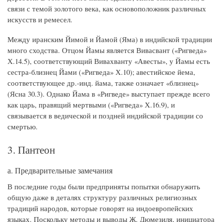
связи с темой золотого века, как основоположник различных
искусств и ремесел.
Между иранским Йимой и Йамой (Яма) в индийской традиции
много сходства. Отцом Йамы является Вивасвант («Ригведа»
Х.14.5), соответствующий Вивахванту «Авесты», у Йамы есть
сестра-близнец Йами («Ригведа» Х.10); авестийское йема,
соответствующее др.-инд. йама, также означает «близнец»
(Ясна 30.3). Однако Йама в «Ригведе» выступает прежде всего
как царь, правящий мертвыми («Ригведа» Х.16.9), и
связывается в ведической и поздней индийской традиции со
смертью.
3. Пантеон
а. Предварительные замечания
В последние годы были предприняты попытки обнаружить
общую даже в деталях структуру различных религиозных
традиций народов, которые говорят на индоевропейских
языках. Поскольку методы и выводы Ж. Дюмезиля, инициатора