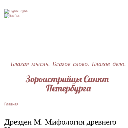
Перейти
к
English
основному
Rus
содержанию
Благая мысль. Благое слово. Благое дело.
Зороастрийцы Санкт-
Петербурга
Главная
Строка
навигации
Дрезден М. Мифология древнего