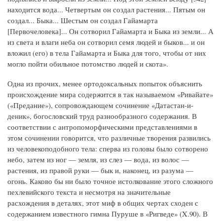
находится вода... Четвертым он создал растения... Пятым он
создал... Быка... Шестым он создал Гайамарта
[Первочеловека]... Он сотворил Гайамарта и Быка из земли... А
из света и влаги неба он сотворил семя людей и быков... и он
вложил (его) в тела Гайамарта и Быка для того, чтобы от них
могло пойти обильное потомство людей и скота».
Одна из прочих, менее ортодоксальных попыток объяснить
происхождение мира содержится в так называемом «Ривайате»
(«Предание»), сопровождающем сочинение «Датастан-и-
деник», богословский труд разнообразного содержания. В
соответствии с антропоморфическими представлениями в
этом сочинении говорится, что различные творения развились
из человекоподобного тела: сперва из головы было сотворено
небо, затем из ног — земля, из слез — вода, из волос —
растения, из правой руки — бык и, наконец, из разума —
огонь. Каково бы ни было точное истолкование этого сложного
пехлевийского текста и несмотря на значительные
расхождения в деталях, этот миф в общих чертах сходен с
содержанием известного гимна Пуруше в «Ригведе» (X.90). В