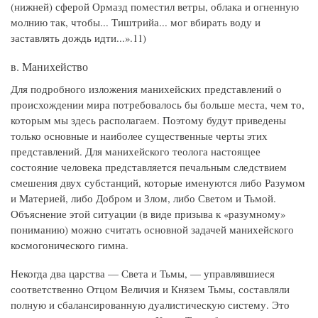
(нижней) сферой Ормазд поместил ветры, облака и огненную
молнию так, чтобы... Тиштрийа... мог вбирать воду и
заставлять дождь идти...».11)
в. Манихейство
Для подробного изложения манихейских представлений о
происхождении мира потребовалось бы больше места, чем то,
которым мы здесь располагаем. Поэтому будут приведены
только основные и наиболее существенные черты этих
представлений. Для манихейского теолога настоящее
состояние человека представляется печальным следствием
смешения двух субстанций, которые именуются либо Разумом
и Материей, либо Добром и Злом, либо Светом и Тьмой.
Объяснение этой ситуации (в виде призыва к «разумному»
пониманию) можно считать основной задачей манихейского
космогонического гимна.
Некогда два царства — Света и Тьмы, — управлявшиеся
соответственно Отцом Величия и Князем Тьмы, составляли
полную и сбалансированную дуалистическую систему. Это