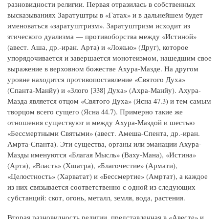
разновидности религии. Первая отразилась в собственных
высказываниях Заратуштры в «Гатах» и в дальнейшем будет
именоваться «заратуштризм». Заратуштризм исходит из
этического дуализма — противоборства между «Истиной»
(авест. Аша, др.-иран. Арта) и «Ложью» (Друг), которое
упорядочивается и завершается монотеизмом, нашедшим свое
выражение в верховном божестве Ахура-Мазде. На другом
уровне находится противопоставление «Святого Духа»
(Спанта-Манйу) и «Злого [338] Духа» (Ахра-Манйу). Ахура-
Мазда является отцом «Святого Духа» (Ясна 47.3) и тем самым
творцом всего сущего (Ясна 44.7). Примерно такие же
отношения существуют и между Ахура-Маздой и шестью
«Бессмертными Святыми» (авест. Амеша-Спента, др.-иран.
Амрта-Спанта). Эти существа, органы или эманации Ахура-
Мазды именуются «Благая Мысль» (Ваху-Мана), «Истина»
(Арта), «Власть» (Хшатра), «Благочестие» (Армати),
«Целостность» (Харватат) и «Бессмертие» (Амртат), а каждое
из них связывается соответственно с одной из следующих
субстанций: скот, огонь, металл, земля, вода, растения.
Вторая разновидность религии, представленная в «Авесте» и