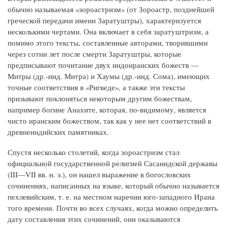
обычно называемая «зороастризм» (от Зороастр, позднейшей
греческой передачи имени Заратуштры), характеризуется
несколькими чертами. Она включает в себя заратуштризм, а
помимо этого тексты, составленные авторами, творившими
через сотни лет после смерти Заратуштры, которые
предписывают почитание двух индоиранских божеств —
Митры (др.-инд. Митра) и Хаумы (др.-инд. Сома), имеющих
точные соответствия в «Ригведе», а также эти тексты
призывают поклоняться некоторым другим божествам,
например богине Анахите, которая, по-видимому, является
чисто иранским божеством, так как у нее нет соответствий в
древнеиндийских памятниках.
Спустя несколько столетий, когда зороастризм стал
официальной государственной религией Сасанидской державы
(III—VII вв. н. э.), он нашел выражение в богословских
сочинениях, написанных на языке, который обычно называется
пехлевийским, т. е. на местном наречии юго-западного Ирана
того времени. Почти во всех случаях, когда можно определить
дату составления этих сочинений, они оказываются