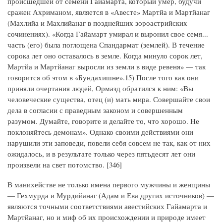
происшедшей от семени Гайамарта, который умер, будучи
сражен Ахриманом, является в «Авесте» Мартйа и Мартйанаг
(Махлийа и Махлийанаг в позднейших зороастрийских
сочинениях). «Когда Гайамарт умирал и выронил свое семя...
часть (его) была поглощена Спандармат (землей). В течение
сорока лет оно оставалось в земле. Когда минуло сорок лет,
Мартйа и Мартйанаг выросли из земли в виде ревеня» — так
говорится об этом в «Бундахишне».15) После того как они
приняли очертания людей, Ормазд обратился к ним: «Вы
человеческие существа, отец (и) мать мира. Совершайте свои
дела в согласии с праведным законом и совершенным
разумом. Думайте, говорите и делайте то, что хорошо. Не
поклоняйтесь демонам». Однако своими действиями они
нарушили эти заповеди, повели себя совсем не так, как от них
ожидалось, и в результате только через пятьдесят лет они
произвели на свет потомство. [346]
В манихействе не только имена первого мужчины и женщины
— Гехмурда и Мурдийанаг (Адам и Ева других источников) —
являются точными соответствиями авестийских Гайамарта и
Мартйанаг, но и миф об их происхождении и природе имеет