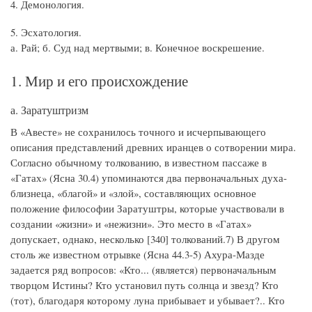
4. Демонология.
5. Эсхатология.
а. Рай; б. Суд над мертвыми; в. Конечное воскрешение.
1. Мир и его происхождение
а. Заратуштризм
В «Авесте» не сохранилось точного и исчерпывающего
описания представлений древних иранцев о сотворении мира.
Согласно обычному толкованию, в известном пассаже в
«Гатах» (Ясна 30.4) упоминаются два первоначальных духа-
близнеца, «благой» и «злой», составляющих основное
положение философии Заратуштры, которые участвовали в
создании «жизни» и «нежизни». Это место в «Гатах»
допускает, однако, несколько [340] толкований.7) В другом
столь же известном отрывке (Ясна 44.3-5) Ахура-Мазде
задается ряд вопросов: «Кто... (является) первоначальным
творцом Истины? Кто установил путь солнца и звезд? Кто
(тот), благодаря которому луна прибывает и убывает?.. Кто