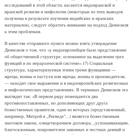
исследований в этой области, касаются индоиранской и
иранской религии и мифологии (некоторые из этих выводов
получены в результате изучения индийских и иранских
материалов), следует обратить внимание на подход Дюмезиля
к этим проблемам.
В качестве отправного пункта можно взять утверждение
Дюмезиля о том, что «у индоевропейцев было представление
об общественной структуре, основанное на выделении трех
функций и их иерархической системе».17) Социальная
структура, характеризуемая этими тремя функциями —
жрецы, воины и пастухи или жрецы, воины и производители,
— находит свое выражение и в индоевропейских религиозных
и мифологических представлениях. В терминах Дюмезиля это
выглядит так: «В первом ряду помещаются два
противопоставленных, но дополняющих друг друга
божественных правителя, один из которых (представленный,
например, Митрой в „Ригведе"...) является божественным
знатоком закона, олицетворением договора, „успокаивающим,
благосклонным, покровителем законных и честных деяний и