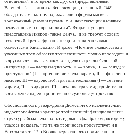
отношений", в то время как другой (представленный
Варуной...) — „владыка беспокоящий, страшный, [348]
обладатель майа, т. е. порождающей формы магией,
вооруженный узами и путами, т. е. действующий насилием
немедленным и непреодолимым". Вторая функция
представлена Индрой (также Вайу)... и не требует особых
пояснений. Третья функция представлена Ашвинами —
божествами-близнецами». И далее: «Помимо владычества в
указанных трех областях тройственность можно проследить и
в других случаях. Так, можно выделить триады бедствий
(например, I — несправедливость, II — война, III — голод) и
преступлений (I — причинение вреда чарами, II — физическое
насилие, III — воровство); три типа медицины (I — лечение
чарами, II — хирургия, III— лечение травами); тройственное
восхваление царей; тройственное судебное устройство».
Обоснованность утверждений Дюмезиля об исключительно
индоевропейском характере тройственной функциональной
структуры была недавно исследована Дж. Брафом, которому
удалось показать, что та же троичность присутствует и в
Ветхом завете.17+) Вполне вероятно, что применение в