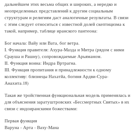
дальнейшем этих весьма общих и широких, а нередко и
неопределенных представлений к другим социальным
структурам и религиям даст аналогичные результаты. В связи
с этим следует относиться с известной долей скептицизма к
такой, например, таблице иранского пантеона:
Бог начала: Вайу или Вата, бог ветра.
I. Функция правителя: Ахура-Мазда и Митра (рядом с ними
Срауша и Рашну), сопровождаемые Арьяманом.
II. Функция воина: Индра Вртрагна.
III. Функция пропитания и принадлежности к одному
коллективу: близнецы Нахатйа, богиня Ардви-Сура-
Анахита.18)
Такая же тройственная функциональная модель применялась и
для объяснения заратуштровских «Бессмертных Святых» в их
связи с индоиранскими божествами:
Первая функция
Варуна - Арта - Ваху-Мана