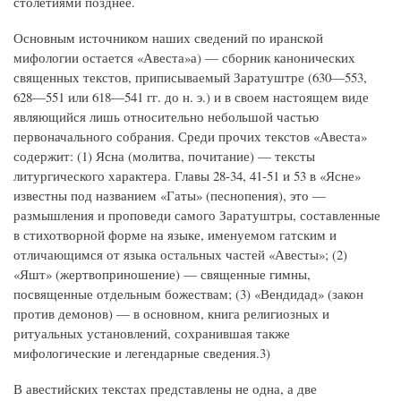
столетиями позднее.
Основным источником наших сведений по иранской
мифологии остается «Авеста»а) — сборник канонических
священных текстов, приписываемый Заратуштре (630—553,
628—551 или 618—541 гг. до н. э.) и в своем настоящем виде
являющийся лишь относительно небольшой частью
первоначального собрания. Среди прочих текстов «Авеста»
содержит: (1) Ясна (молитва, почитание) — тексты
литургического характера. Главы 28-34, 41-51 и 53 в «Ясне»
известны под названием «Гаты» (песнопения), это —
размышления и проповеди самого Заратуштры, составленные
в стихотворной форме на языке, именуемом гатским и
отличающимся от языка остальных частей «Авесты»; (2)
«Яшт» (жертвоприношение) — священные гимны,
посвященные отдельным божествам; (3) «Вендидад» (закон
против демонов) — в основном, книга религиозных и
ритуальных установлений, сохранившая также
мифологические и легендарные сведения.3)
В авестийских текстах представлены не одна, а две