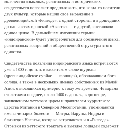
количество языковых, религиозных и исторических
свидетельств позволяет предположить, что когда-то носители
двух культур, которые нашли свое выражение в
древнеиндийской «Ригведе», с одной стороны, и в дошедших
до нас частях иранской «Авесты» — с другой, составляли
единое целое. В дальнейшем изложении термин
«индоиранский» будет употребляться для обозначения языка,
религиозных воззрений и общественной структуры этого
единства.
Свидетельства появления индоиранского языка встречаются
уже в 1800 г. до н. э. в касситском слове шуриаш
(древнеиндийское сурйас — «солнце»), обозначавшем бога
солнца, а также в нескольких именах собственных из Малой
Азии, относящихся примерно к тому же времени. Четырьмя
столетиями позднее, около 1400 г. до н. э., в договоре,
заключенном хеттским царем и правителем хурритского
царства Митанни в Северной Месопотамии, упоминаются
имена четырех божеств — Митры, Варуны, Индры и
близнецов Насатья, которые встречаются и в «Ригведе».
Отрывки из хеттского трактата о выездке лошадей содержат