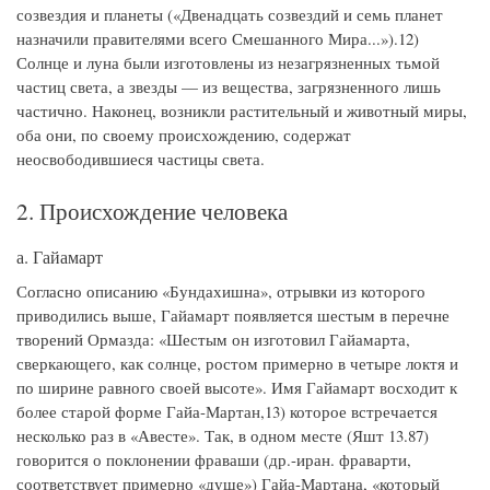
созвездия и планеты («Двенадцать созвездий и семь планет
назначили правителями всего Смешанного Мира...»).12)
Солнце и луна были изготовлены из незагрязненных тьмой
частиц света, а звезды — из вещества, загрязненного лишь
частично. Наконец, возникли растительный и животный миры,
оба они, по своему происхождению, содержат
неосвободившиеся частицы света.
2. Происхождение человека
а. Гайамарт
Согласно описанию «Бундахишна», отрывки из которого
приводились выше, Гайамарт появляется шестым в перечне
творений Ормазда: «Шестым он изготовил Гайамарта,
сверкающего, как солнце, ростом примерно в четыре локтя и
по ширине равного своей высоте». Имя Гайамарт восходит к
более старой форме Гайа-Мартан,13) которое встречается
несколько раз в «Авесте». Так, в одном месте (Яшт 13.87)
говорится о поклонении фраваши (др.-иран. фраварти,
соответствует примерно «душе») Гайа-Мартана, «который