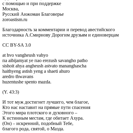
с помощью и при поддержке
Москва,
Русский Анжоман Благоверье
zoroastism.ru
Благодарность за комментарии и перевод авестийского
источника А.Смирнову Дорогим друзьям и единоверцам
CC BY-SA 3.0
at hvo vangheush vahyo
па aibijamyat уе пао erezush savangho patho
sishoit ahya angheush astvato mananghascha
haithyeng astish yeng а shaeti ahuro
aredro thwavans
huzentushe spento mazda.
(Y. 43:3)
И тот муж достигнет лучшего, чем благое,
Кто нас наставит на прямые пути спасения
Этого мира плотского и духовного –
К истинным местам, где обитает Ахура.
(Он) – искренний, подобный Тебе,
благого рода, святой, о Мазда.