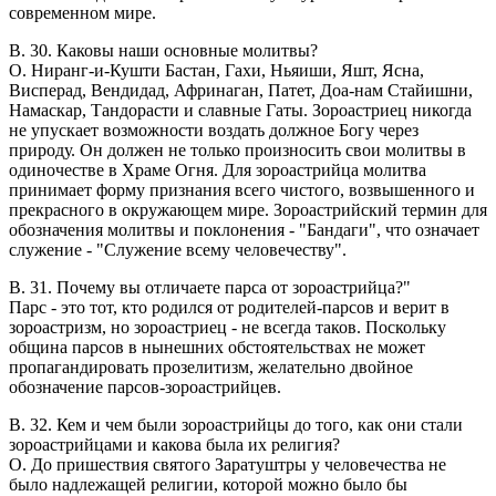
современном мире.
В. 30. Каковы наши основные молитвы?
О. Ниранг-и-Кушти Бастан, Гахи, Ньяиши, Яшт, Ясна,
Висперад, Вендидад, Афринаган, Патет, Доа-нам Стайишни,
Намаскар, Тандорасти и славные Гаты. Зороастриец никогда
не упускает возможности воздать должное Богу через
природу. Он должен не только произносить свои молитвы в
одиночестве в Храме Огня. Для зороастрийца молитва
принимает форму признания всего чистого, возвышенного и
прекрасного в окружающем мире. Зороастрийский термин для
обозначения молитвы и поклонения - "Бандаги", что означает
служение - "Служение всему человечеству".
В. 31. Почему вы отличаете парса от зороастрийца?"
Парс - это тот, кто родился от родителей-парсов и верит в
зороастризм, но зороастриец - не всегда таков. Поскольку
община парсов в нынешних обстоятельствах не может
пропагандировать прозелитизм, желательно двойное
обозначение парсов-зороастрийцев.
В. 32. Кем и чем были зороастрийцы до того, как они стали
зороастрийцами и какова была их религия?
O. До пришествия святого Заратуштры у человечества не
было надлежащей религии, которой можно было бы