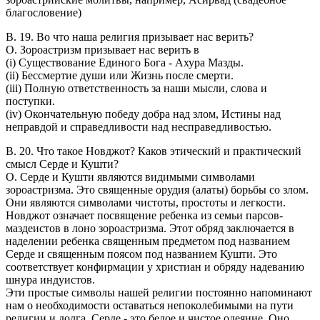
благословение)
В. 19. Во что наша религия призывает нас верить?
О. Зороастризм призывает нас верить в
(i) Существование Единого Бога - Ахура Мазды.
(ii) Бессмертие души или Жизнь после смерти.
(iii) Полную ответственность за наши мысли, слова и
поступки.
(iv) Окончательную победу добра над злом, Истины над
неправдой и справедливости над несправедливостью.
В. 20. Что такое Новджот? Каков этический и практический
смысл Серде и Кушти?
O. Серде и Кушти являются видимыми символами
зороастризма. Это священные орудия (алаты) борьбы со злом.
Они являются символами чистоты, простоты и легкости.
Новджот означает посвящение ребенка из семьи парсов-
маздеистов в лоно зороастризма. Этот обряд заключается в
наделении ребенка священным предметом под названием
Серде и священным поясом под названием Кушти. Это
соответствует конфирмации у христиан и обряду надеванию
шнура индуистов.
Эти простые символы нашей религии постоянно напоминают
нам о необходимости оставаться непоколебимыми на пути
религии и долга. Серде - это белое и чистое одеяние. Оно