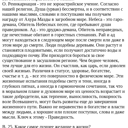
O. Реинкарнация - это не зороастрийское учение. Согласно
нашей религии, Душа (урван) бессмертна, и в соответствии с
нашими мыслями, словами и поступками мы получаем
награду от Ахура Мазды в загробном мире. Небеса - это гаро-
демана, Обитель Небесных песен, где пребывают души
праведников. Ад - это друджо-демана, Обитель неправедных,
где нечестивые обитают в горестных стенаниях. Рай и ад
могут находиться в следующем мире после смерти или даже в
этом мире до смерти. Люди подобны деревьям. Они растут и
становятся плодовитыми, если получают достаточно воды и
подходящую почву. Им приходится бороться за свое
существование в засушливом регионе. Чем беднее человек,
тем лучше для его жизни. Он счастлив, как царь, если доволен
своей жизнью. Различия в статусе, здоровье, богатстве,
счастье и т. д. - все это поверхностно в физическом мире. Эти
жизненные испытания подобны свету и тени, иногда в
глубоких пятнах, а иногда в гармоничном сочетании, так что
в моральном плане и духовном мире их ценность возрастает и
такие добродетели, как терпение, выносливость, покорность
воле Всевышнего, могут быть развиты еще до завершения
жизненного пути. Важно не неравенство в богатстве и власти
между людьми, а хорошие или плохие поступки, слова и даже
мысли. Ключ к этому - Праведность.
В. 25. Какое самое лучшее желание в жизни?