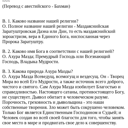
~~~
(Перевод с авестийского - Бахман)
В. 1. Каково название нашей религии?
O. Полное название нашей религии - Маздаяснийская
Заратуштровская Даэна или Дин, то есть маздаяснийский
зороастризм, вера в Единого Бога, ниспосланная через
Пророка Заратуштру.
В. 2. Каково имя Бога в соответствии с нашей религией?
О. Ахура Мазда; Премудрый Господь или Всезнающий
Господь, Владыка Мудрости.
В. 3. Какова природа Ахура Мазды?
О. Ахура Мазда Всеведущ, всемогущ и вездесущ. Он - Творец
Мира во всей Его Мудрости, а также источник всего доброго,
чистого и святого. Сам Ахура Мазда изобилует Благостью и
справедливостью. Настоящего сатаны, противостоящего Богу,
не существует. Дьявол обитает в человеческом разуме.
Порочность, греховность и дьявольщина - это наши
собственные творения. Зло может быть сокрушено человеком.
Только Бог является Единственным Господином и Судьей; и
Человек создан во всей своей благости для того, чтобы занять
свое место в мире и продвигать свое дело к совершенству.