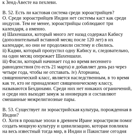
к Зенд-Авесте на пехлеви.
В. 52. Есть ли кастовая система среди зороастрийцев?
О. Среди зороастрийцев Индии нет системы каст как среди
индусов. Тем не менее, зороастрийцы соблюдают три
календаря, а именно.
я) Шахеншахи, который много лет назад содержал Кабису
(дополнительный вставной месяц после 120 лет) в их
календаре, но они не продолжили систему и сбились.
ii) Кадми, который пропустил одну Кабису и, следовательно,
на один месяц опережает Шахеншахи.
iii) Фасли, который начинает год во время весеннего
равноденствия (то есть 21 марта) и добавляет день раз через
четыре года, чтобы не отставать. iv) Аторнаны,
священнический класс, является наследственным, в то время
как те, кто не принадлежит священническому классу,
называются Бехдинами. Среди них нет никаких ограничений,
и среди них выходят замуж за иноверцев и составляют
смешанные межрелигиозные пары.
В. 53. Существует ли зороастрийская культура, порожденная в
Индии?
О. Хотя в прошлые эпохи в древнем Иране зороастризм помог
создать мощную культуру и цивилизацию, которая повлияла
на весь известный тогда мир, в Индии и Пакистане сегодня