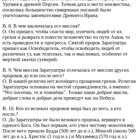
Урумия в древней Персии. Точная дата и место неизвестны,
поскольку большинство священных писаний были
уничтожены завоевателями Древнего Ирана.
В. 8. В чем заключалась его миссия?
О. Он пришел, чтобы спасти мир, излечить людей от их
грехов и разврата и повести человечество по пути Ашоя, то
есть праведности и прогресса. Святой пророк Заратуштра
пришел как Освободитель, чтобы освободить людей от
различных уз, как телесных, так и мыслимых, особенно от
мертвой хватки суеверий.
В. 9. Чем миссия Заратуштры отличалась от миссии других
пророков до или после него?
О. В нашей религии нет всеобщего прощения грехов. Религия
Заратуштры основана на чистой справедливости, а именно:
"Что посеешь, то и пожнёшь". Только наши добрые мысли,
добрые слова и добрые дела приведут нас на Небеса.
В. 10. Кто из великих пророков мира был до него, а кто
после.?
О. До Заратуштры не было великого пророка, верящего в
единого Бога. Он был первым, кто учил чистому монотеизму.
После него пришли Будда (500 лет до н.э.), Моисей (около 500
лет до н.э.), Христос (1 год н.э.) и Мухаммед (570 год н.э.)