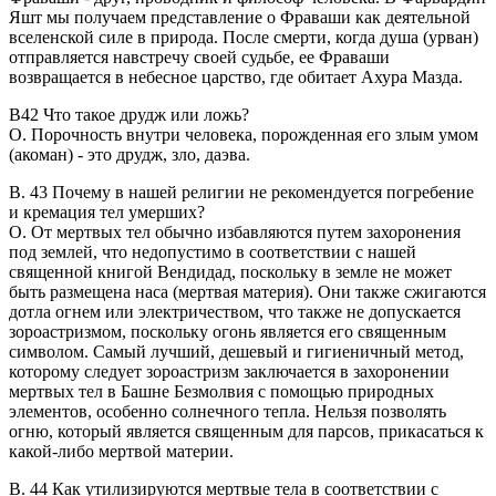
Яшт мы получаем представление о Фраваши как деятельной
вселенской силе в природа. После смерти, когда душа (урван)
отправляется навстречу своей судьбе, ее Фраваши
возвращается в небесное царство, где обитает Ахура Мазда.
В42 Что такое друдж или ложь?
О. Порочность внутри человека, порожденная его злым умом
(акоман) - это друдж, зло, даэва.
В. 43 Почему в нашей религии не рекомендуется погребение
и кремация тел умерших?
O. От мертвых тел обычно избавляются путем захоронения
под землей, что недопустимо в соответствии с нашей
священной книгой Вендидад, поскольку в земле не может
быть размещена наса (мертвая материя). Они также сжигаются
дотла огнем или электричеством, что также не допускается
зороастризмом, поскольку огонь является его священным
символом. Самый лучший, дешевый и гигиеничный метод,
которому следует зороастризм заключается в захоронении
мертвых тел в Башне Безмолвия с помощью природных
элементов, особенно солнечного тепла. Нельзя позволять
огню, который является священным для парсов, прикасаться к
какой-либо мертвой материи.
В. 44 Как утилизируются мертвые тела в соответствии с