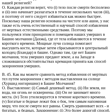
нашей религией?
O. Каждая религия верит, что (i) тело после смерти бесполезно
и (ii) оно начинает разлагаться в течение нескольких часов (iii),
и поэтому от него следует избавиться как можно быстрее.
Поскольку наша религия основана на чистоте или ашои, у нас
также есть очень естественный и научный способ избавления
от мертвых естественными средствами. Поэтому мы
пользуемся этим принципом и помещаем наших умерших в
Башню молчания (Дахма), где от тела избавляются в течение
короткого времени. Мощные лучи солнца помогают
высушить кости, которые затем сбрасываются в центральный
колодец (Бхандар) в башне. Однако там, где нет Башен
молчания, тела умерших предают земле, а на Западе в
сложившихся обстоятельствах кремация принята как способ
захоронения умерших.
В. 45. Как вы можете сравнить метод избавления от мертвых
тел путем захоронения с методом выставления на солнце
(Хуршид нигиришни) в Башне Молчания?
О. Выставление: (i) Самый дешевый метод. (ii) Ни земля, ни
вода, ни огонь не осквернены. (iii) Он не занимает много
места. (iv) Тело утилизируется в течение короткого времени.
(v) Богатые и бедные лежат бок о бок, тем самым напоминая
миру, что после смерти все равны. Смерть уравнивает всех - и
богатых, и бедных. Захоронение: (i) Это более дорогой способ.