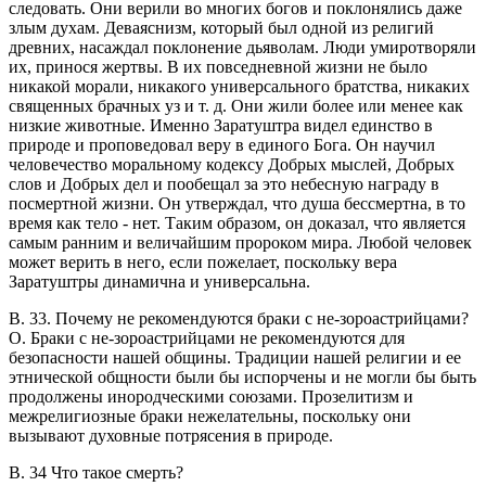
следовать. Они верили во многих богов и поклонялись даже
злым духам. Деваяснизм, который был одной из религий
древних, насаждал поклонение дьяволам. Люди умиротворяли
их, принося жертвы. В их повседневной жизни не было
никакой морали, никакого универсального братства, никаких
священных брачных уз и т. д. Они жили более или менее как
низкие животные. Именно Заратуштра видел единство в
природе и проповедовал веру в единого Бога. Он научил
человечество моральному кодексу Добрых мыслей, Добрых
слов и Добрых дел и пообещал за это небесную награду в
посмертной жизни. Он утверждал, что душа бессмертна, в то
время как тело - нет. Таким образом, он доказал, что является
самым ранним и величайшим пророком мира. Любой человек
может верить в него, если пожелает, поскольку вера
Заратуштры динамична и универсальна.
В. 33. Почему не рекомендуются браки с не-зороастрийцами?
O. Браки с не-зороастрийцами не рекомендуются для
безопасности нашей общины. Традиции нашей религии и ее
этнической общности были бы испорчены и не могли бы быть
продолжены инородческими союзами. Прозелитизм и
межрелигиозные браки нежелательны, поскольку они
вызывают духовные потрясения в природе.
В. 34 Что такое смерть?