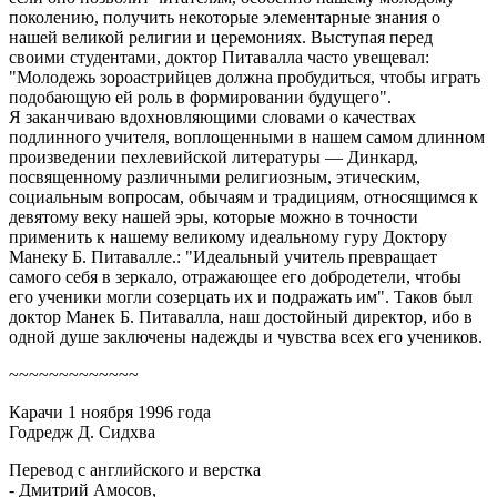
поколению, получить некоторые элементарные знания о
нашей великой религии и церемониях. Выступая перед
своими студентами, доктор Питавалла часто увещевал:
"Молодежь зороастрийцев должна пробудиться, чтобы играть
подобающую ей роль в формировании будущего".
Я заканчиваю вдохновляющими словами о качествах
подлинного учителя, воплощенными в нашем самом длинном
произведении пехлевийской литературы — Динкард,
посвященному различными религиозным, этическим,
социальным вопросам, обычаям и традициям, относящимся к
девятому веку нашей эры, которые можно в точности
применить к нашему великому идеальному гуру Доктору
Манеку Б. Питавалле.: "Идеальный учитель превращает
самого себя в зеркало, отражающее его добродетели, чтобы
его ученики могли созерцать их и подражать им". Таков был
доктор Манек Б. Питавалла, наш достойный директор, ибо в
одной душе заключены надежды и чувства всех его учеников.
~~~~~~~~~~~~~
Карачи 1 ноября 1996 года
Годредж Д. Сидхва
Перевод с английского и верстка
- Дмитрий Амосов,