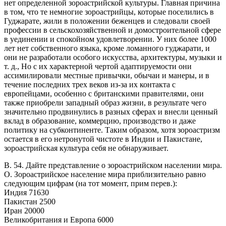
нет определенной зороастрийской культуры. Главная причина
в том, что те немногие зороастрийцы, которые поселились в
Гуджарате, жили в положении беженцев и следовали своей
профессии в сельскохозяйственной и домостроительной сфере
в уединении и спокойном удовлетворении. У них более 1000
лет нет собственного языка, кроме ломанного гуджарати, и
они не разработали особого искусства, архитектуры, музыки и
т. д., Но с их характерной чертой адаптируемости они
ассимилировали местные привычки, обычаи и манеры, и в
течение последних трех веков из-за их контакта с
европейцами, особенно с британскими правителями, они
также приобрели западный образ жизни, в результате чего
значительно продвинулись в разных сферах и внесли ценный
вклад в образование, коммерцию, производство и даже
политику на субконтиненте. Таким образом, хотя зороастризм
остается в его нетронутой чистоте в Индии и Пакистане,
зороастрийская культура себя не обнаруживает.
В. 54. Дайте представление о зороастрийском населении мира.
О. Зороастрийское население мира приблизительно равно
следующим цифрам (на тот момент, прим перев.):
Индия 71630
Пакистан 2500
Иран 20000
Великобритания и Европа 6000