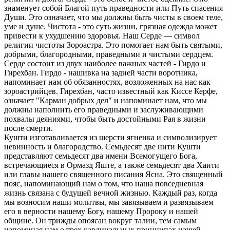
знаменует собой Благой путь праведности или Путь спасения
Души. Это означает, что мы должны быть чисты в своем теле,
уме и душе. Чистота - это суть жизни, грязная одежда может
привести к ухудшению здоровья. Наш Серде — символ
религии чистоты Зороастра. Это помогает нам быть святыми,
добрыми, благородными, праведными и чистыми сердцем.
Серде состоит из двух наиболее важных частей - Гирдо и
Гирехбан. Гирдо - нашивка на задней части воротника,
напоминает нам об обязанностях, возложенных на нас как
зороастрийцев. Гирехбан, часто известный как Киссе Керфе,
означает "Карман добрых дел" и напоминает нам, что мы
должны наполнить его праведными и заслуживающими
похвалы деяниями, чтобы быть достойными Рая в жизни
после смерти.
Кушти изготавливается из шерсти ягненка и символизирует
невинность и благородство. Семьдесят две нити Кушти
представляют семьдесят два имени Всемогущего Бога,
встречающиеся в Ормазд Яште, а также семьдесят два Хаити
или главы нашего священного писания Ясна. Это священный
пояс, напоминающий нам о том, что наша повседневная
жизнь связана с будущей вечной жизнью. Каждый раз, когда
мы возносим наши молитвы, мы завязываем и развязываем
его в верности нашему Богу, нашему Пророку и нашей
общине. Он трижды опоясан вокруг талии, тем самым
напоминая нам о трех кардинальных принципах нашей