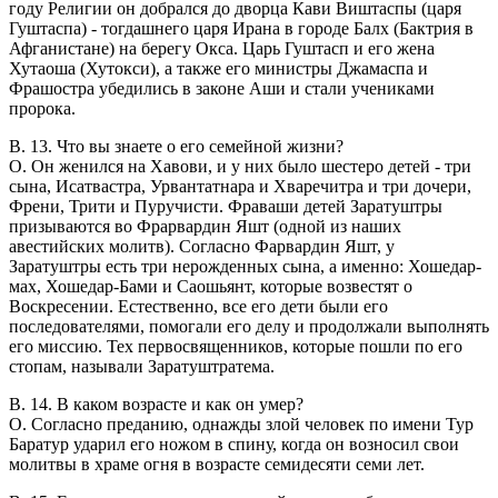
году Религии он добрался до дворца Кави Виштаспы (царя
Гуштаспа) - тогдашнего царя Ирана в городе Балх (Бактрия в
Афганистане) на берегу Окса. Царь Гуштасп и его жена
Хутаоша (Хутокси), а также его министры Джамаспа и
Фрашостра убедились в законе Аши и стали учениками
пророка.
В. 13. Что вы знаете о его семейной жизни?
О. Он женился на Хавови, и у них было шестеро детей - три
сына, Исатвастра, Урвантатнара и Хваречитра и три дочери,
Френи, Трити и Пуручисти. Фраваши детей Заратуштры
призываются во Фрарвардин Яшт (одной из наших
авестийских молитв). Согласно Фарвардин Яшт, у
Заратуштры есть три нерожденных сына, а именно: Хошедар-
мах, Хошедар-Бами и Саошьянт, которые возвестят о
Воскресении. Естественно, все его дети были его
последователями, помогали его делу и продолжали выполнять
его миссию. Тех первосвященников, которые пошли по его
стопам, называли Заратуштратема.
В. 14. В каком возрасте и как он умер?
О. Согласно преданию, однажды злой человек по имени Тур
Баратур ударил его ножом в спину, когда он возносил свои
молитвы в храме огня в возрасте семидесяти семи лет.