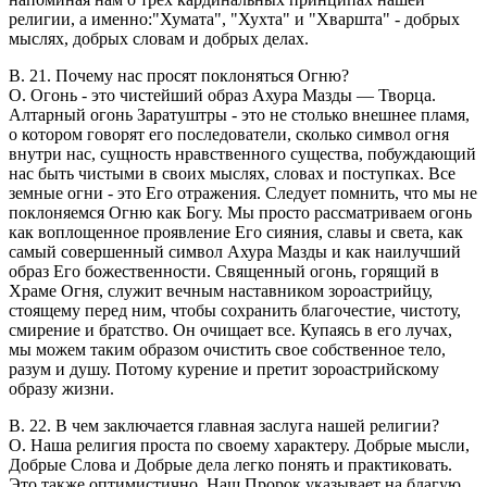
религии, а именно:"Хумата", "Хухта" и "Хваршта" - добрых
мыслях, добрых словам и добрых делах.
В. 21. Почему нас просят поклоняться Огню?
O. Огонь - это чистейший образ Ахура Мазды — Творца.
Алтарный огонь Заратуштры - это не столько внешнее пламя,
о котором говорят его последователи, сколько символ огня
внутри нас, сущность нравственного существа, побуждающий
нас быть чистыми в своих мыслях, словах и поступках. Все
земные огни - это Его отражения. Следует помнить, что мы не
поклоняемся Огню как Богу. Мы просто рассматриваем огонь
как воплощенное проявление Его сияния, славы и света, как
самый совершенный символ Ахура Мазды и как наилучший
образ Его божественности. Священный огонь, горящий в
Храме Огня, служит вечным наставником зороастрийцу,
стоящему перед ним, чтобы сохранить благочестие, чистоту,
смирение и братство. Он очищает все. Купаясь в его лучах,
мы можем таким образом очистить свое собственное тело,
разум и душу. Потому курение и претит зороастрийскому
образу жизни.
В. 22. В чем заключается главная заслуга нашей религии?
O. Наша религия проста по своему характеру. Добрые мысли,
Добрые Слова и Добрые дела легко понять и практиковать.
Это также оптимистично. Наш Пророк указывает на благую