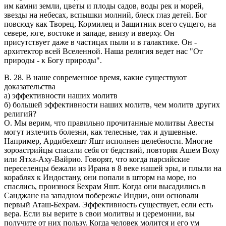
им камни земли, цветы и плоды садов, воды рек и морей,
звезды на небесах, вспышки молний, блеск глаз детей. Бог
повсюду как Творец, Кормилец и Защитник всего сущего, на
севере, юге, востоке и западе, внизу и вверху. Он
присутствует даже в частицах пыли и в галактике. Он -
архитектор всей Вселенной. Наша религия ведет нас "От
природы - к Богу природы".
В. 28. В наше современное время, какие существуют
доказательства
а) эффективности наших молитв
б) большей эффективности наших молитв, чем молитв других
религий?
O. Мы верим, что правильно прочитанные молитвы Авесты
могут излечить болезни, как телесные, так и душевные.
Например, Ардибехешт Яшт исполнен целебности. Многие
зороастрийцы спасали себя от бедствий, повторяя Ашем Воху
или Ятха-Аху-Вайрио. Говорят, что когда парсийские
переселенцы бежали из Ирана в 8 веке нашей эры, и плыли на
кораблях к Индостану, они попали в шторм на море, но
спаслись, произнося Бехрам Яшт. Когда они высадились в
Санджане на западном побережье Индии, они основали
первый Аташ-Бехрам. Эффективность существует, если есть
вера. Если вы верите в свои молитвы и церемонии, вы
получите от них пользу. Когда человек молится и его ум