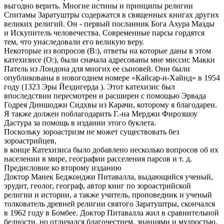
выгодно верить. Многие истины и принципы религии
Спитамы Заратуштры содержатся в священных книгах других
великих религий. Он - первый посланник Бога Ахура Мазды
и Искупитель человечества. Современные парсы гордятся
тем, что унаследовали его великую веру.
Некоторые из вопросов (В:), ответы на которые даны в этом
катехизисе (O:), были сначала адресованы мне миссис Макки
Патель из Лондона для многих ее сыновей. Они были
опубликованы в новогоднем номере «Кайсар-и-Хайнд» в 1954
году (1323 Эры Йездигерда ). Этот катехизис был
впоследствии пересмотрен и расширен с помощью Эрвада
Годрея Диншоджи Сидхвы из Карачи, которому я благодарен.
Я также должен поблагодарить Г.-на Мерджи Фирозшоу
Дастура за помощь в издании этого буклета.
Поскольку зороастризм не может существовать без
зороастрийцев,
в конце Катехизиса было добавлено несколько вопросов об их
населении в мире, географии расселения парсов и т. д.
Предисловие ко второму изданию
Доктор Манек Беджонджи Питавалла, выдающийся ученый,
эрудит, геолог, географ, автор книг по зороастрийской
религии и истории, а также учитель, проповедник и ученый
толкователь древней религии святого Заратуштры, скончался
в 1962 году в Бомбее. Доктор Питавалла жил в сравнительной
бедности, но отличался благочестием, знаниями и мудростью.