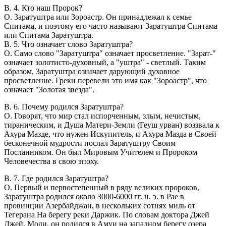
В. 4. Кто наш Пророк?
О. Заратуштра или Зороастр. Он принадлежал к семье
Спитама, и поэтому его часто называют Заратуштра Спитама
или Спитама Заратуштра.
В. 5. Что означает слово Заратуштра?
О. Само слово "Заратуштра" означает просветление. "Зарат-"
означает золотисто-духовный, а "уштра" - светлый. Таким
образом, Заратуштра означает дарующий духовное
просветление. Греки перевели это имя как "Зороастр", что
означает "Золотая звезда".
В. 6. Почему родился Заратуштра?
О. Говорят, что мир стал испорченным, злым, нечистым,
тираническим, и Душа Матери-Земли (Геуш урван) воззвала к
Ахура Мазде, что нужен Искупитель, и Ахура Мазда в Своей
бесконечной мудрости послал Заратуштру Своим
Посланником. Он был Мировым Учителем и Пророком
Человечества в свою эпоху.
В. 7. Где родился Заратуштра?
О. Первый и первостепенный в ряду великих пророков,
Заратуштра родился около 3000-6000 гг. н. э. в Рае в
провинции Азербайджан, в нескольких сотнях миль от
Тегерана На берегу реки Даржик. По словам доктора Джей
Джей. Моди, он родился в Амуи на западном берегу озера