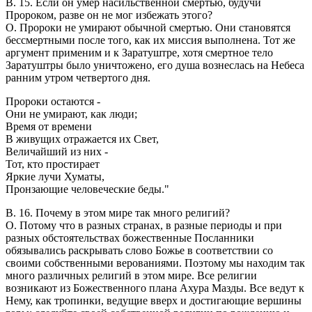
В. 15. Если он умер насильственной смертью, будучи
Пророком, разве он не мог избежать этого?
О. Пророки не умирают обычной смертью. Они становятся
бессмертными после того, как их миссия выполнена. Тот же
аргумент применим и к Заратуштре, хотя смертное тело
Заратуштры было уничтожено, его душа вознеслась на Небеса
ранним утром четвертого дня.
Пророки остаются -
Они не умирают, как люди;
Время от времени
В живущих отражается их Свет,
Величайший из них -
Тот, кто простирает
Яркие лучи Хуматы,
Пронзающие человеческие беды."
В. 16. Почему в этом мире так много религий?
О. Потому что в разных странах, в разные периоды и при
разных обстоятельствах божественные Посланники
обязывались раскрывать слово Божье в соответствии со
своими собственными верованиями. Поэтому мы находим так
много различных религий в этом мире. Все религии
возникают из Божественного плана Ахура Мазды. Все ведут к
Нему, как тропинки, ведущие вверх и достигающие вершины