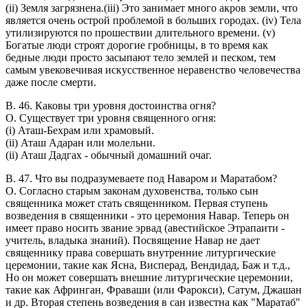
(ii) Земля загрязнена.(iii) Это занимает много акров земли, что
является очень острой проблемой в больших городах. (iv) Тела
утилизируются по прошествии длительного времени. (v)
Богатые люди строят дорогие гробницы, в то время как
бедные люди просто засыпают тело землей и песком, тем
самым увековечивая искусственное неравенство человечества
даже после смерти.
В. 46. Каковы три уровня достоинства огня?
O. Существует три уровня священного огня:
(i) Аташ-Бехрам или храмовый.
(ii) Аташ Адаран или молельни.
(ii) Аташ Дадгах - обычный домашний очаг.
В. 47. Что вы подразумеваете под Наваром и Маратабом?
O. Согласно старым законам духовенства, только сын
священника может стать священником. Первая ступень
возведения в священники - это церемония Навар. Теперь он
имеет право носить звание эрвад (авестийское Этрапаити -
учитель, владыка знаний). Посвящение Навар не дает
священнику права совершать внутренние литургические
церемонии, такие как Ясна, Висперад, Вендидад, Баж и т.д.,
Но он может совершать внешние литургические церемонии,
такие как Афринган, Фраваши (или Фарокси), Сатум, Джашан
и др. Вторая степень возведения в сан известна как "Маратаб"