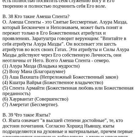
есть полностью посвятить себя служению Богу и Его
творению и полностью подчинить себя Его воле.
В. 38 Кто такие Амеша Спента?
O. Амеша Спенты - это Святые Бессмертные. Ахура Мазда,
который Бесконечен и Непознаваем, может быть понят и
пережит только в Его Божественных атрибутах и
проявлениях. Заратуштра говорит верующим: "Впитайте в
себя атрибуты Ахура Мазды". Он воспевает эти шесть
атрибутов во всех своих Гатах. Эти атрибуты и Силы Ахура
Мазды действуют через Его собственную Личность, они
неотличны от Него. Всего Амеша Спента - семеро.
(1) Ахура Мазда (Владыка мудрости)
(2) Воху Мана (Благоразумие)
(3) Аша Вахишта (Непреложный Божественный закон)
(4) Кшатра Вайрья (Божественное владычество)
(5) Спента Армайти (Божественная любовь или Божественная
преданность)
(6) Хаурвантат (Совершенство)
(7) Амеретат (Бессмертие).
В. 39 Что такое Язаты?
O. Язата означает "в высшей степени достойные", те, кто
достоин почитания. Согласно Хоршед Ньяишу, язаты
подразделяются на духовные и материальные, причем первые
олицетворяют некоторые добродетели, а вторые управляют