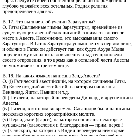
горы: следуйте своей собственной религии по рождению и
глубоко уважайте всех остальных. Родная религия
предопределена для вас.
В. 17. Что вы знаете об учении Заратуштры?
О. Гаты (Священные гимны Заратуштры), древнейшее из
существующих авестийских писаний, занимают ключевое
место в Авесте. Несомненно, это высказывания самого
Заратуштры. В Гатах Заратуштра упоминается в первом лице,
и обычно в Гатах он действует так, как будто Ахура Мазда
поручил ему выполнить возвышенную задачу проповеди
своего откровения, в то время как в остальной части Авесты
он упоминается в третьем лице.
В. 18. На каких языках написана Зенд-Авеста?
О. (i) Гатический авестийский, на котором сочинены Гаты.
(ii) Более поздний авестийский, на котором написаны
Вендидад, Яшты, Ньяиши и т.д.
(iii) Пехлеви, на который переведены Динкард и другие книги
Авесты.
(iv) Пазенд, в котором во времена Сасанидов были написаны
несколько коротких зороастрийских молитв.
(v) Персидский (фарси), на котором написаны некоторые
мунаджаты (славословия и благодарения — прим. перев.)
(vi) Санскрит, на который в Индии переведены некоторые
зороастрийские молитвы, например, Асирвад (свадебное