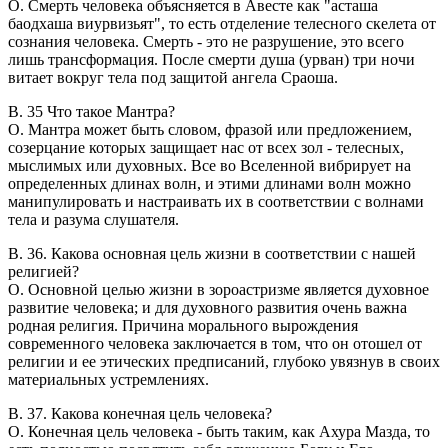
O. Смерть человека объясняется в Авесте как "асташа
баодхаша виурвизьят", то есть отделение телесного скелета от
сознания человека. Смерть - это не разрушение, это всего
лишь трансформация. После смерти душа (урван) три ночи
витает вокруг тела под защитой ангела Сраоша.
В. 35 Что такое Мантра?
O. Мантра может быть словом, фразой или предложением,
созерцание которых защищает нас от всех зол - телесных,
мыслимых или духовных. Все во Вселенной вибрирует на
определенных длинах волн, и этими длинами волн можно
манипулировать и настраивать их в соответствии с волнами
тела и разума слушателя.
В. 36. Какова основная цель жизни в соответствии с нашей
религией?
O. Основной целью жизни в зороастризме является духовное
развитие человека; и для духовного развития очень важна
родная религия. Причина морального вырождения
современного человека заключается в том, что он отошел от
религии и ее этических предписаний, глубоко увязнув в своих
материальных устремлениях.
В. 37. Какова конечная цель человека?
O. Конечная цель человека - быть таким, как Ахура Мазда, то