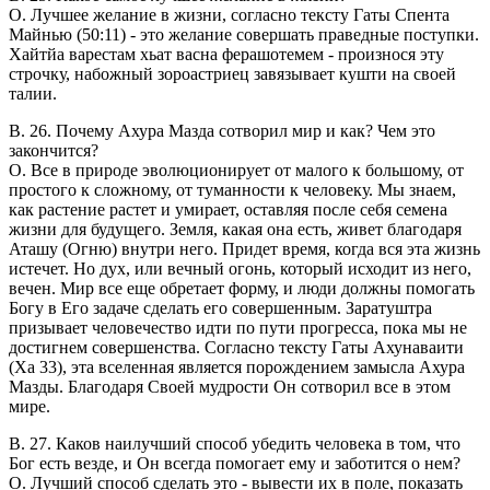
O. Лучшее желание в жизни, согласно тексту Гаты Спента
Майнью (50:11) - это желание совершать праведные поступки.
Хайтйа варестам хьат васна ферашотемем - произнося эту
строчку, набожный зороастриец завязывает кушти на своей
талии.
В. 26. Почему Ахура Мазда сотворил мир и как? Чем это
закончится?
O. Все в природе эволюционирует от малого к большому, от
простого к сложному, от туманности к человеку. Мы знаем,
как растение растет и умирает, оставляя после себя семена
жизни для будущего. Земля, какая она есть, живет благодаря
Аташу (Огню) внутри него. Придет время, когда вся эта жизнь
истечет. Но дух, или вечный огонь, который исходит из него,
вечен. Мир все еще обретает форму, и люди должны помогать
Богу в Его задаче сделать его совершенным. Заратуштра
призывает человечество идти по пути прогресса, пока мы не
достигнем совершенства. Согласно тексту Гаты Ахунаваити
(Ха 33), эта вселенная является порождением замысла Ахура
Мазды. Благодаря Своей мудрости Он сотворил все в этом
мире.
В. 27. Каков наилучший способ убедить человека в том, что
Бог есть везде, и Он всегда помогает ему и заботится о нем?
O. Лучший способ сделать это - вывести их в поле, показать