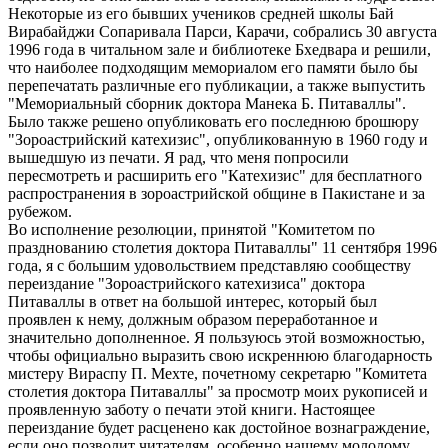
Некоторые из его бывших учеников средней школы Бай
Вирабайджи Сопаривала Парси, Карачи, собрались 30 августа
1996 года в читальном зале и библиотеке Бхедвара и решили,
что наиболее подходящим мемориалом его памяти было бы
перепечатать различные его публикации, а также выпустить
"Мемориальный сборник доктора Манека Б. Питаваллы".
Было также решено опубликовать его последнюю брошюру
"Зороастрийский катехизис", опубликованную в 1960 году и
вышедшую из печати. Я рад, что меня попросили
пересмотреть и расширить его "Катехизис" для бесплатного
распространения в зороастрийской общине в Пакистане и за
рубежом.
Во исполнение резолюции, принятой "Комитетом по
празднованию столетия доктора Питаваллы" 11 сентября 1996
года, я с большим удовольствием представляю сообществу
переиздание "Зороастрийского катехизиса" доктора
Питаваллы в ответ на большой интерес, который был
проявлен к нему, должным образом переработанное и
значительно дополненное. Я пользуюсь этой возможностью,
чтобы официально выразить свою искреннюю благодарность
мистеру Вираспу П. Мехте, почетному секретарю "Комитета
столетия доктора Питаваллы" за просмотр моих рукописей и
проявленную заботу о печати этой книги. Настоящее
переиздание будет расценено как достойное вознаграждение,
если оно позволит читателям, особенно нашему молодому