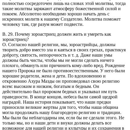
полностью сосредоточен лишь на словах этой молитвы, тогда
такие молитвы заряжают атмосферу божественной силой и
покоем. Абсолютно необходимо хорошо начать день с
искренних молитв к нашему Создателю. Молитва поможет
человеку там, где разум может подвести.
В. 29. Почему зороастриец должен жить и умереть как
зороастриец?
O. Согласно нашей религии, мы, зороастрийцы, должны
творить добро вместо зла и каяться в своих грехах, практикуя
доброту, святость, непорочность и т. д. Даже наши умы
должны быть чисты, чтобы мы не могли сделать ничего
плохого, обмануть или причинить кому-либо вред. Рождение
нашего Пророка не было противоестественным. У него были
хорошие родители, жена и дети. По вдохновению и
откровению Ахура Мазды он проповедовал свою религию
всем: высоким и низким, богатым и бедным. Он
действительно был пророком бедных и указывал им путь
праведности. В конце концов, небеса были самой щедрой
наградой. Наша история показывает, что наши предки
приносили великие жертвы для того, чтобы наша община
могла продолжать нашу благородную религию и традиции.
Мы были бы неблагодарны им, если бы не сделали этого. Не
только мы, но и наши дети и внуки должны делать все
возможное для нашей религии и культуры и их сохранения в