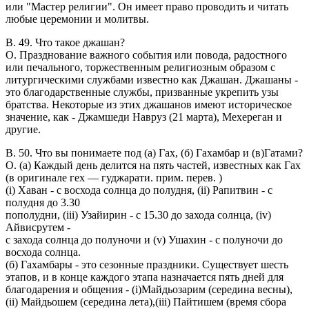
или "Мастер религии". Он имеет право проводить и читать
любые церемонии и молитвы.
В. 49. Что такое джашан?
O. Празднование важного события или повода, радостного
или печального, торжественным религиозным образом с
литургическими службами известно как Джашан. Джашаны -
это благодарственные службы, призванные укрепить узы
братства. Некоторые из этих джашанов имеют историческое
значение, как - Джамшеди Навруз (21 марта), Мехереган и
другие.
В. 50. Что вы понимаете под (а) Гах, (б) Гахамбар и (в)Гатами?
O. (a) Каждый день делится на пять частей, известных как Гах
(в оригинале гех — гуджарати. прим. перев. )
(i) Хаван - с восхода солнца до полудня, (ii) Рапитвин - с
полудня до 3.30
пополудни, (iii) Узайирин - с 15.30 до захода солнца, (iv)
Айвисрутем -
с захода солнца до полуночи и (v) Ушахин - с полуночи до
восхода солнца.
(б) Гахамбары - это сезонные праздники. Существует шесть
этапов, и в конце каждого этапа назначается пять дней для
благодарения и общения - (i)Майдьозарим (середина весны),
(ii) Майдьошем (середина лета),(iii) Пайтишем (время сбора