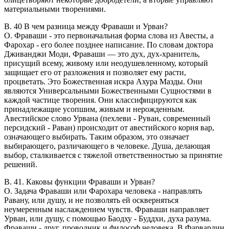
материальными творениями.
В. 40 В чем разница между Фраваши и Урван?
O. Фраваши - это первоначальная форма слова из Авесты, а
Фарохар - его более позднее написание. По словам доктора
Дживанджи Моди, Фраваши — это дух, дух-хранитель,
присущий всему, живому или неодушевленному, который
защищает его от разложения и позволяет ему расти,
процветать. Это Божественная искра Ахура Мазды. Они
являются Универсальными Божественными Сущностями в
каждой частице творения. Они классифицируются как
принадлежащие усопшим, живым и нерожденным.
Авестийское слово Урвана (пехлеви - Руван, современный
персидский - Раван) происходит от авестийского корня вар,
означающего выбирать. Таким образом, это означает
выбирающего, различающего в человеке. Душа, делающая
выбор, сталкивается с тяжелой ответственностью за принятие
решений.
В. 41. Каковы функции Фраваши и Урван?
O. Задача Фраваши или Фарохара человека - направлять
Равану, или душу, и не позволять ей оскверняться
неумеренным наслаждением чувств. Фраваши направляет
Урван, или душу, с помощью Баодху - Буддхи, духа разума.
Фраваши - друг, проводник и философ человека. В Фарвардин