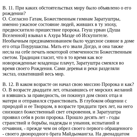
В. 11. При каких обстоятельствах миру было объявлено о его
рождении?
O. Согласно Гатам, Божественным гимнам Заратуштры,
именно ужасное состояние людей, живших в ту эпоху,
предвосхитило пришествие пророка. Геуш урван (Душа
Вселенной) взывал к Ахура Мазде об Искупителе.
Необычным предзнаменованием было чудесное сияние в доме
его отца Поурушаспы. Мать его звали Догдо, и она также
несла на себе печать некоторой отмеченности Божественным
светом. Традиция гласит, что в то время как все
новорожденные младенцы плачут, Заратуштра смеялся во
время своего Рождения. Сами деревья и реки разделяли
экстаз, охвативший весь мир.
В. 12. В каком возрасте он начал свою миссию Пророка и как?
O. В возрасте двадцати лет, отказавшись от мирских желаний
и взявшись за праведность, он покинул дом своих отца и
матери и отправился странствовать. В глубоком общении с
природой и ее Творцом, в возрасте тридцати трех лет, на него
снизошел божественный свет откровения, и Заратуштра
проявил себя в роли пророка. Прошло десять лет - годы
странствий и борьбы, надежды и уныния, испытаний и
отчаяния, - прежде чем он обрел своего первого обращенного
- своего двоюродного брата Майдьомангха. На двенадцатом