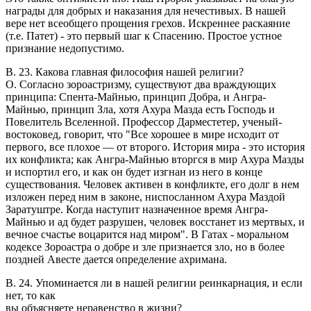
награды для добрых и наказания для нечестивых. В нашей
вере нет всеобщего прощения грехов. Искреннее раскаяние
(т.е. Патет) - это первый шаг к Спасению. Простое устное
признание недопустимо.
В. 23. Какова главная философия нашей религии?
O. Согласно зороастризму, существуют два враждующих
принципа: Спента-Майнью, принцип Добра, и Ангра-
Майнью, принцип Зла, хотя Ахура Мазда есть Господь и
Повелитель Вселенной. Профессор Дарместетер, ученый-
востоковед, говорит, что "Все хорошее в мире исходит от
первого, все плохое — от второго. История мира - это история
их конфликта; как Ангра-Майнью вторгся в мир Ахура Мазды
и испортил его, и как он будет изгнан из него в конце
существования. Человек активен в конфликте, его долг в нем
изложен перед ним в законе, ниспосланном Ахура Маздой
Заратуштре. Когда наступит назначенное время Ангра-
Майнью и ад будет разрушен, человек восстанет из мертвых, и
вечное счастье воцарится над миром". В Гатах - моральном
кодексе Зороастра о добре и зле признается зло, но в более
поздней Авесте дается определение ахримана.
В. 24. Упоминается ли в нашей религии реинкарнация, и если
нет, то как
вы объясняете неравенство в жизни?