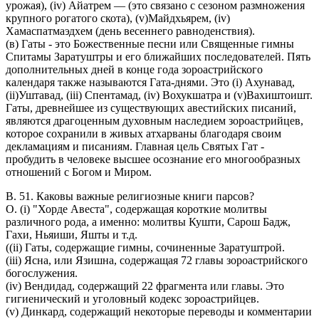
урожая), (iv) Айатрем — (это связано с сезоном размножения
крупного рогатого скота), (v)Майдхьярем, (iv)
Хамаспатмаэдхем (день весеннего равноденствия).
(в) Гаты - это Божественные песни или Священные гимны
Спитамы Заратуштры и его ближайших последователей. Пять
дополнительных дней в конце года зороастрийского
календаря также называются Гата-днями. Это (i) Ахунавад,
(ii)Уштавад, (iii) Спентамад, (iv) Вохукшатра и (v)Вахиштоишт.
Гаты, древнейшее из существующих авестийских писаний,
являются драгоценным духовным наследием зороастрийцев,
которое сохранили в живых атхарваны благодаря своим
декламациям и писаниям. Главная цель Святых Гат -
пробудить в человеке высшее осознание его многообразных
отношений с Богом и Миром.
В. 51. Каковы важные религиозные книги парсов?
O. (i) "Хорде Авеста", содержащая короткие молитвы
различного рода, а именно: молитвы Кушти, Сарош Бадж,
Гахи, Ньяиши, Яшты и т.д.
((ii) Гаты, содержащие гимны, сочиненные Заратуштрой.
(iii) Ясна, или Язишна, содержащая 72 главы зороастрийского
богослужения.
(iv) Вендидад, содержащий 22 фрагмента или главы. Это
гигиенический и уголовный кодекс зороастрийцев.
(v) Динкард, содержащий некоторые переводы и комментарии