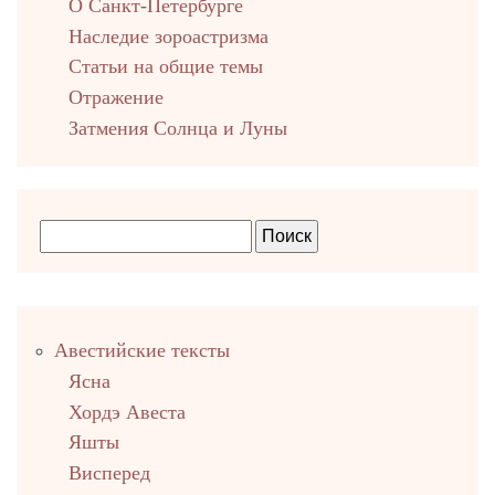
О Санкт-Петербурге
Наследие зороастризма
Cтатьи на общие темы
Отражение
Затмения Солнца и Луны
Правый
Авестийские тексты
столбец
Ясна
Хордэ Авеста
Яшты
Висперед