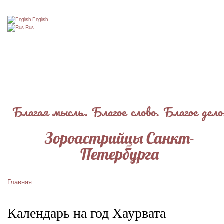
Перейти
к
English
основному
Rus
содержанию
Благая мысль. Благое слово. Благое дело
Зороастрийцы Санкт-
Петербурга
Главная
Строка
навигации
Календарь на год Хаурвата