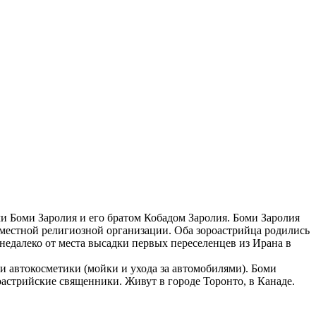
и Боми Заролия и его братом Кобадом Заролия. Боми Заролия
местной религиозной организации. Оба зороастрийца родились
недалеко от места высадки первых переселенцев из Ирана в
 и автокосметики (мойки и ухода за автомобилями). Боми
роастрийские священники. Живут в городе Торонто, в Канаде.