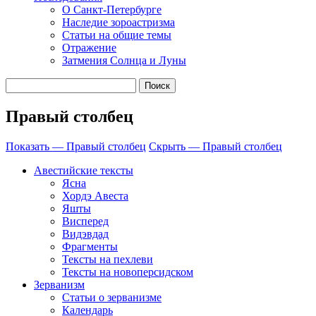
О Санкт-Петербурге
Наследие зороастризма
Cтатьи на общие темы
Отражение
Затмения Солнца и Луны
Правый столбец
Показать — Правый столбец
Скрыть — Правый столбец
Авестийские тексты
Ясна
Хордэ Авеста
Яшты
Висперед
Видэвдад
Фрагменты
Тексты на пехлеви
Тексты на новоперсидском
Зерванизм
Статьи о зерванизме
Календарь