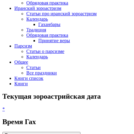
Обрядовая практика
Иранский зороастризм
Статьи про иранский зороастризм
Календарь
Гаханбары
Традиция
Обрядовая практика
Принятие веры
Парсизм
Статьи о парсизме
Календарь
Общее
Статьи
Все праздники
Книги список
Книги
Текущая зороастрийская дата
*
Время Гах