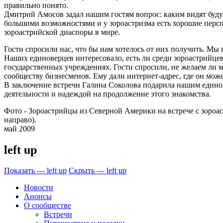
правильно понято.
Дмитрий Амосов задал нашим гостям вопрос: каким видят буду
большими возможностями и у зороастризма есть хорошие перс
зороастрийской диаспоры в мире.
Гости спросили нас, что бы нам хотелось от них получить. М
Наших единоверцев интересовало, есть ли среди зороастрийце
государственных учреждениях. Гости спросили, не желаем ли м
сообществу бизнесменов. Ему дали интернет-адрес, где он мож
В заключение встречи Галина Соколова подарила нашим едино
деятельности и надеждой на продолжение этого знакомства.
Фото - Зороастрийцы из Северной Америки на встрече с зороаст
направо).
май 2009
left up
Показать — left up
Скрыть — left up
Новости
Анонсы
О сообществе
Встречи