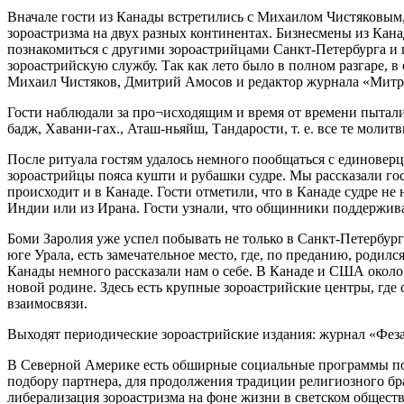
Вначале гости из Канады встретились с Михаилом Чистяковы
зороастризма на двух разных континентах. Бизнесмены из Кан
познакомиться с другими зороастрийцами Санкт-Петербурга и 
зороастрийскую службу. Так как лето было в полном разгаре, 
Михаил Чистяков, Дмитрий Амосов и редактор журнала «Митр
Гости наблюдали за про¬исходящим и время от времени пытал
бадж, Хавани-гах., Аташ-ньяйш, Тандарости, т. е. все те моли
После ритуала гостям удалось немного пообщаться с единоверц
зороастрийцы пояса кушти и рубашки судре. Мы рассказали гост
происходит и в Канаде. Гости отметили, что в Канаде судре н
Индии или из Ирана. Гости узнали, что общинники поддержив
Боми Заролия уже успел побывать не только в Санкт-Петербург
юге Урала, есть замечательное место, где, по преданию, родил
Канады немного рассказали нам о себе. В Канаде и США около
новой родине. Здесь есть крупные зороастрийские центры, гд
взаимосвязи.
Выходят периодические зороастрийские издания: журнал «Фезан
В Северной Америке есть обширные социальные программы по р
подбору партнера, для продолжения традиции религиозного бр
либерализация зороастризма на фоне жизни в светском обществ