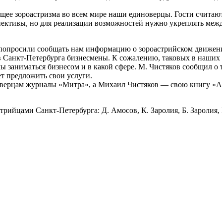
щее зороастризма во всем мире наши единоверцы. Гости считаю
пективы, но для реализации возможностей нужно укреплять межд
ы попросили сообщать нам информацию о зороастрийском движен
в Санкт-Петербурга бизнесмены. К сожалению, таковых в наших 
ы заниматься бизнесом и в какой сфере. М. Чистяков сообщил о 
ет предложить свои услуги.
верцам журналы «Митра», а Михаил Чистяков — свою книгу «Ав
рийцами Санкт-Петербурга: Д. Амосов, К. Заролия, Б. Заролия, Е