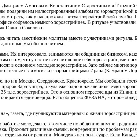
м, Дмитрием Амосовым. Константином Старостиным и Татьяной 
ады подарили им иллюстрированный альбом по зороастрийской ку
посмотреть, как у нас проходит ритуал зороастрийской службы.
в офисе собралось немного зороастрийцев. В ритуале участвовал
а» Галина Соколова.
ись читать авестийские молитвы вместе с участниками ритуала
твы, которые мы обычно читаем.
ами. Их интересовало, занимаются ли общинники бизнесом, каков
ям о том, что у нас не все считающие себя зороастрийцами нося
е носят в основном молодые зороастрийцы. Зато сейчас многие з
ают тесные взаимосвязи с зороастрийцами Ирана (Камраном Ло
е, но и в Москве, Свердловске, Красноярске. Мы сообщили гостя
ся пророк Заратуштра, и куда ежегодно в начале июля ездят зор
 35 тыс. зороастрийцев. Это в основном переселенцы из Индии 
е собираются единоверцы. Есть общество ФЕЗАНА, которое объед
а», газета, где публикуются материалы о жизни зороастрийцев 
аботе с молодежью, в том числе по общению внутри традиции п
ака. Проходят различные съезды, конференции по проблемам раз
е, отдельном от религии. Молодежь не носит судре. Если Канаде