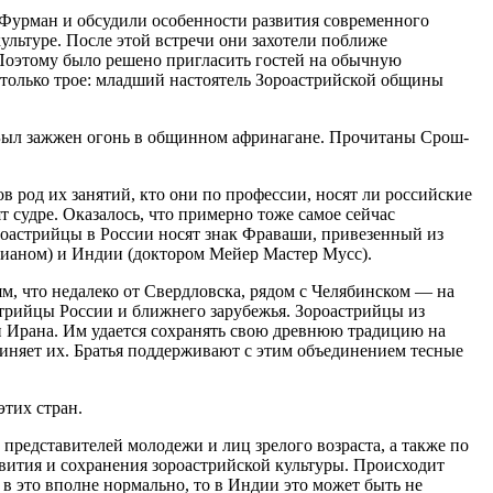
Фурман и обсудили особенности развития современного
льтуре. После этой встречи они захотели поближе
 Поэтому было решено пригласить гостей на обычную
и только трое: младший настоятель Зороастрийской общины
. Был зажжен огонь в общинном афринагане. Прочитаны Срош-
 род их занятий, кто они по профессии, носят ли российские
т судре. Оказалось, что примерно тоже самое сейчас
ороастрийцы в России носят знак Фраваши, привезенный из
рианом) и Индии (доктором Мейер Мастер Мусс).
м, что недалеко от Свердловска, рядом с Челябинском — на
оастрийцы России и ближнего зарубежья. Зороастрийцы из
и Ирана. Им удается сохранять свою древнюю традицию на
иняет их. Братья поддерживают с этим объединением тесные
этих стран.
редставителей молодежи и лиц зрелого возраста, а также по
вития и сохранения зороастрийской культуры. Происходит
 в это вполне нормально, то в Индии это может быть не