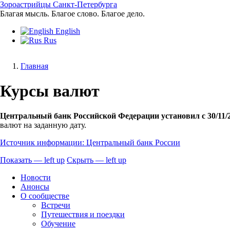
Перейти
Зороастрийцы Санкт-Петербурга
к
Благая мысль. Благое слово. Благое дело.
основному
English
содержанию
Rus
Главная
Строка
Курсы валют
навигации
Центральный банк Российской Федерации установил с 30/11
валют на заданную дату.
Источник информации: Центральный банк России
Показать — left up
Скрыть — left up
left
Новости
up
Анонсы
О сообществе
Встречи
Путешествия и поездки
Обучение