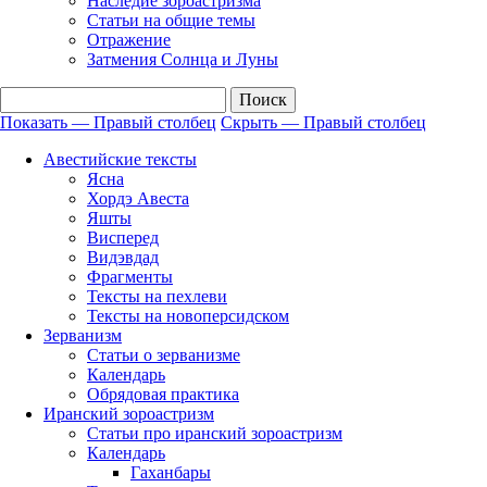
Наследие зороастризма
Cтатьи на общие темы
Отражение
Затмения Солнца и Луны
Показать — Правый столбец
Скрыть — Правый столбец
Правый
Авестийские тексты
столбец
Ясна
Хордэ Авеста
Яшты
Висперед
Видэвдад
Фрагменты
Тексты на пехлеви
Тексты на новоперсидском
Зерванизм
Статьи о зерванизме
Календарь
Обрядовая практика
Иранский зороастризм
Статьи про иранский зороастризм
Календарь
Гаханбары