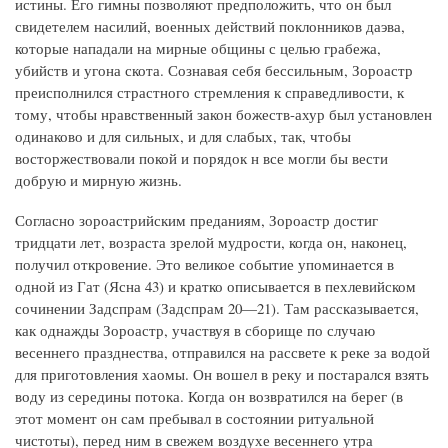
истины. Его гимны позволяют предположить, что он был
свидетелем насилий, военных действий поклонников даэва,
которые нападали на мирные общины с целью грабежа,
убийств и угона скота. Сознавая себя бессильным, Зороастр
преисполнился страстного стремления к справедливости, к
тому, чтобы нравственный закон божеств-ахур был установлен
одинаково и для сильных, и для слабых, так, чтобы
восторжествовали покой и порядок н все могли бы вести
добрую и мирную жизнь.
Согласно зороастрийским преданиям, Зороастр достиг
тридцати лет, возраста зрелой мудрости, когда он, наконец,
получил откровение. Это великое событие упоминается в
одной из Гат (Ясна 43) и кратко описывается в пехлевийском
сочинении Задспрам (Задспрам 20—21). Там рассказывается,
как однажды Зороастр, участвуя в сборище по случаю
весеннего празднества, отправился на рассвете к реке за водой
для приготовления хаомы. Он вошел в реку и постарался взять
воду из середины потока. Когда он возвратился на берег (в
этот момент он сам пребывал в состоянии ритуальной
чистоты), перед ним в свежем воздухе весеннего утра