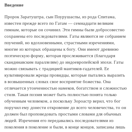
Введение
Пророк Заратуштра, сын Поурушаспы, из рода Спитама,
известен прежде всего по Гатам — семнадцати великим
гимнам, которые он сочинил. Эти гимны были добросовестно
сохранены его последователями. Гаты являются не собранием
поучений, но вдохновенными, страстными изречениями,
многие из которых обращены к богу. Они имеют древнюю
поэтическую форму, которая прослеживается (благодаря
скандинавским параллелям) до индоевропейской эпохи. Гаты
можно связывать с традицией мантиков-гадателей. Ее
культивировали жрецы провидцы, которые пытались выразить
в возвышенных словах свое восприятие божества. Она
отличается утонченностью намеков, богатством и сложностью
стиля. Такая поэзия может быть полностью понята только
обученным человеком, а поскольку Зороастр верил, что бог
поручил ему донести откровение до всего человечества, то он
должен был проповедовать простыми словами для обычных
людей. Изречения его передавались последователями из
поколения в поколение и были, в конце концов, записаны лишь