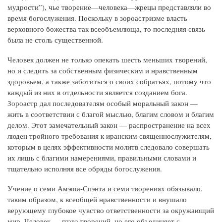
мудрости”), чье творение—человека—жрецы представляли во
время богослужения. Поскольку в зороастризме власть
верховного божества так всеобъемлюща, то последняя связь
была не столь существенной.
Человек должен не только опекать шесть меньших творений,
но и следить за собственным физическим и нравственным
здоровьем, а также заботиться о своих собратьях, потому что
каждый из них в отдельности является созданием бога.
Зороастр дал последователям особый моральный закон —
жить в соответствии с благой мыслью, благим словом и благим
делом. Этот замечательный закон — распространение на всех
люден тройного требования к иранским священнослужителям,
которым в целях эффективности молитв следовало совершать
их лишь с благими намерениями, правильными словами и
тщательно исполняя все обряды богослужения.
Учение о семи Амэша-Спэнта и семи творениях обязывало,
таким образом, к всеобщей нравственности и внушало
верующему глубокое чувство ответственности за окружающий
мир. Человек — глава творений, но его объединяет с