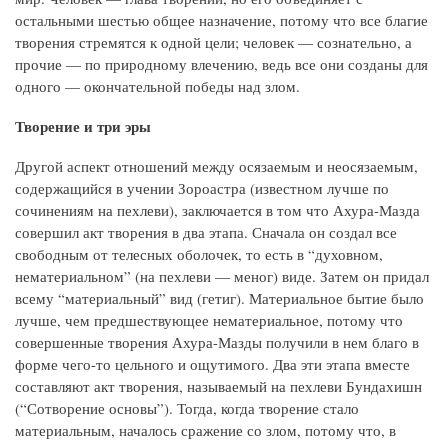
остальными шестью общее назначение, потому что все благие
творения стремятся к одной цели; человек — сознательно, а
прочие — по природному влечению, ведь все они созданы для
одного — окончательной победы над злом.
Творение и три эры
Другой аспект отношений между осязаемым и неосязаемым,
содержащийся в учении Зороастра (известном лучше по
сочинениям на пехлеви), заключается в том что Ахура-Мазда
совершил акт творения в два этапа. Сначала он создал все
свободным от телесных оболочек, то есть в “духовном,
нематериальном” (на пехлеви — меног) виде. Затем он придал
всему “материальный” вид (гетиг). Материальное бытие было
лучше, чем предшествующее нематериальное, потому что
совершенные творения Ахура-Мазды получили в нем благо в
форме чего-то цельного и ощутимого. Два эти этапа вместе
составляют акт творения, называемый на пехлеви Бундахишн
(“Сотворение основы”). Тогда, когда творение стало
материальным, началось сражение со злом, потому что, в