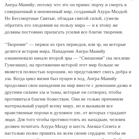
Ангра-Маинйу, потому что это он принес порчу и смерть в
совершенный и неизменный мир, созданный Ахура-Маздой.
Но Бессмертные Святые, обладая святой силой, сумели
обратить его злодеяния на пользу мира — и к этому же
должны постоянно прилагать усилия все благие творения.
“Творение” — первое из трех периодов, или эр, на которые
делится история мира. Нападение Ангра-Маинйу
ознаменовало начало второй эры — “Смешения” (на пехлеви
Гумезишн), на протяжении которой этот мир больше не
является полностью хорошим, но представляет смесь добра и
зла. Когда цикл жизни был пущен в ход, Ангра-Маинйу
продолжил свои нападения на мир вместе с демонами-даэва и
другими силами зла и тьмы, которые он сотворил, чтобы
противиться благим божествам. Они не только причиняли
материальный ущерб всему миру, но и вызывали все
нравственные пороки и духовное зло, от которых страдают
люди. Для того чтобы противостоять их нападкам, человек
должен почитать Ахура-Мазду и шесть Амэша-Спэнта и
настолько полно принять их всем своим сердцем, чтобы не