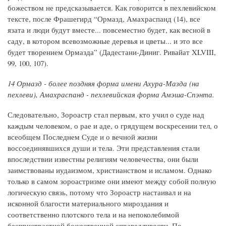
божеством не предсказывается. Как говорится в пехлевийском
тексте, после Фрашегирд “Ормазд, Амахраспанд (14), все
язата и люди будут вместе... повсеместно будет, как весной в
саду, в котором всевозможные деревья и цветы... и это все
будет творением Ормазда” (Дадестани-Диниг. Ривайат XLVIII,
99, 100, 107).
14 Ормазд - более поздняя форма имени Ахура-Мазда (на
пехлеви), Амахраспанд - пехлевийская форма Амэша-Спэнта.
Следовательно, Зороастр стал первым, кто учил о суде над
каждым человеком, о рае и аде, о грядущем воскресении тел, о
всеобщем Последнем Суде и о вечной жизни
воссоединявшихся души и тела. Эти представления стали
впоследствии известны религиям человечества, они были
заимствованы иудаизмом, христианством и исламом. Однако
только в самом зороастризме они имеют между собой полную
логическую связь, потому что Зороастр настаивал и на
исконной благости материального мироздания и
соответственно плотского тела и на непоколебимой
беспристрастной божественной справедливости. По