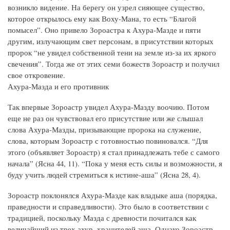
возникло видение. На берегу он узрел сияющее существо,
которое открылось ему как Воху-Мана, то есть “Благой
помысел”. Оно привело Зороастра к Ахура-Мазде и пяти
другим, излучающим свет персонам, в присутствии которых
пророк “не увидел собственной тени на земле из-за их яркого
свечения”. Тогда же от этих семи божеств Зороастр и получил
свое откровение.
Ахура-Мазда и его противник
Так впервые Зороастр увидел Ахура-Мазду воочию. Потом
еще не раз он чувствовал его присутствие или же слышал
слова Ахура-Мазды, призывающие пророка на служение,
слова, которым Зороастр с готовностью повиновался. “Для
этого (объявляет Зороастр) я стал принадлежать тебе с самого
начала” (Ясна 44, 11). “Пока у меня есть силы и возможности, я
буду учить людей стремиться к истине-аша” (Ясна 28, 4).
Зороастр поклонялся Ахура-Мазде как владыке аша (порядка,
праведности и справедливости). Это было в соответствии с
традицией, поскольку Мазда с древности почитался как
величайший из трех ахур, хранителей аша. Однако Зороастр