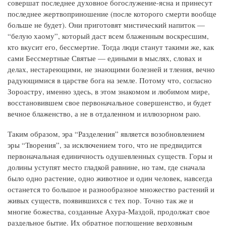
совершат последнее духовное богослужение-ясна и принесут
последнее жертвоприношение (после которого смерти вообще
больше не будет). Они приготовят мистический напиток —
“белую хаому”, который даст всем блаженным воскресшим,
кто вкусит его, бессмертие. Тогда люди станут такими же, как
сами Бессмертные Святые — едиными в мыслях, словах и
делах, нестареющими, не знающими болезней и тления, вечно
радующимися в царстве бога на земле. Потому что, согласно
Зороастру, именно здесь, в этом знакомом и любимом мире,
восстановившем свое первоначальное совершенство, и будет
вечное блаженство, а не в отдаленном и иллюзорном раю.
Таким образом, эра “Разделения” является возобновлением
эры “Творения”, за исключением того, что не предвидится
первоначальная единичность одушевленных существ. Горы и
долины уступят место гладкой равнине, но там, где сначала
было одно растение, одно животное и один человек, навсегда
останется то большое и разнообразное множество растений и
живых существ, появившихся с тех пор. Точно так же и
многие божества, созданные Ахура-Маздой, продолжат свое
раздельное бытие. Их обратное поглощение верховным