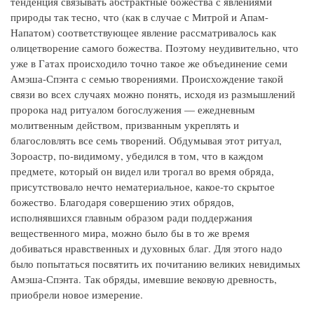
тенденция связывать абстрактные божества с явлениями
природы так тесно, что (как в случае с Митрой и Апам-
Напатом) соответствующее явление рассматривалось как
олицетворение самого божества. Поэтому неудивительно, что
уже в Гатах происходило точно такое же объединение семи
Амэша-Спэнта с семью творениями. Происхождение такой
связи во всех случаях можно понять, исходя из размышлений
пророка над ритуалом богослужения — ежедневным
молитвенным действом, призванным укреплять и
благословлять все семь творений. Обдумывая этот ритуал,
Зороастр, по-видимому, убедился в том, что в каждом
предмете, который он видел или трогал во время обряда,
присутствовало нечто нематериальное, какое-то скрытое
божество. Благодаря совершению этих обрядов,
исполнявшихся главным образом ради поддержания
вещественного мира, можно было бы в то же время
добиваться нравственных и духовных благ. Для этого надо
было попытаться посвятить их почитанию великих невидимых
Амэша-Спэнта. Так обряды, имевшие вековую древность,
приобрели новое измерение.