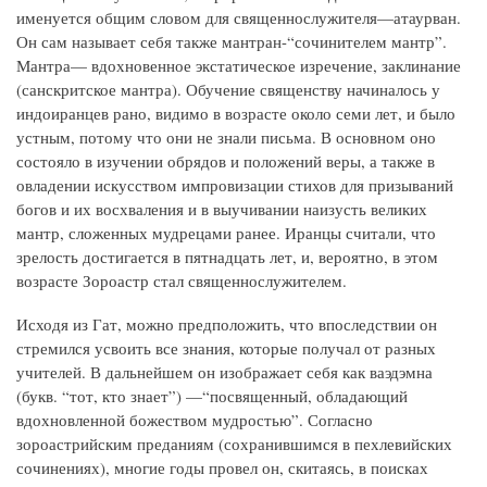
именуется общим словом для священнослужителя—атаурван.
Он сам называет себя также мантран-“сочинителем мантр”.
Мантра— вдохновенное экстатическое изречение, заклинание
(санскритское мантра). Обучение священству начиналось у
индоиранцев рано, видимо в возрасте около семи лет, и было
устным, потому что они не знали письма. В основном оно
состояло в изучении обрядов и положений веры, а также в
овладении искусством импровизации стихов для призываний
богов и их восхваления и в выучивании наизусть великих
мантр, сложенных мудрецами ранее. Иранцы считали, что
зрелость достигается в пятнадцать лет, и, вероятно, в этом
возрасте Зороастр стал священнослужителем.
Исходя из Гат, можно предположить, что впоследствии он
стремился усвоить все знания, которые получал от разных
учителей. В дальнейшем он изображает себя как ваэдэмна
(букв. “тот, кто знает”) —“посвященный, обладающий
вдохновленной божеством мудростью”. Согласно
зороастрийским преданиям (сохранившимся в пехлевийских
сочинениях), многие годы провел он, скитаясь, в поисках