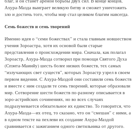
благ, и он станет ареной борьбы двух сил. В конце концов,
Ахура-Мазда выиграет великую битву и сможет уничтожить
зло и достичь того, чтобы мир стал целиком благим навсегда.
Семь божеств и семь творений
Именно идея о “семи божествах” и стала главным новшеством
учения Зороастра, хотя их основой были старые
представления о происхождении мира. Сначала, как полагал
Зороастр, Ахура-Мазда сотворил при помощи Святого Духа
(Спэнта-Маинйу) шесть более низких божеств, тех самых
“излучающих свет существ”, которых Зороастр узрел в своем
первом видении. С Ахура-Маздой они составили семь божеств
и вместе с ним создали те семь творений, которые образовали
мир. Сотворение шести божеств по-разному описывается в
зоро-астрийских сочинениях, но во всех случаях
подразумевается обязательное их единство. То говорится, что
Ахура-Мазда—их отец, то сказано, что он “смешан” с ними, а
в одном тексте на пехлеви их создание Ахура-Маздой
сравнивается с зажиганием одного светильника от другого.