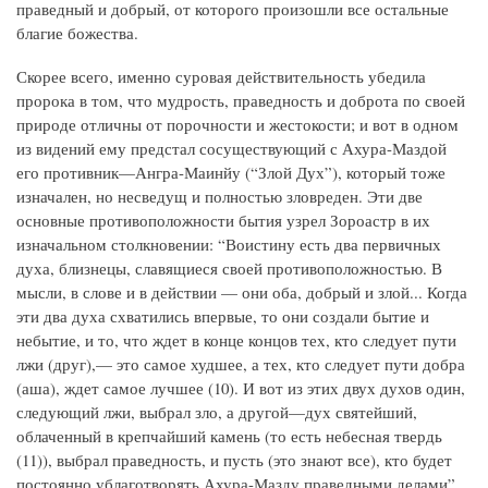
праведный и добрый, от которого произошли все остальные
благие божества.
Скорее всего, именно суровая действительность убедила
пророка в том, что мудрость, праведность и доброта по своей
природе отличны от порочности и жестокости; и вот в одном
из видений ему предстал сосуществующий с Ахура-Маздой
его противник—Ангра-Маинйу (“Злой Дух”), который тоже
изначален, но несведущ и полностью зловреден. Эти две
основные противоположности бытия узрел Зороастр в их
изначальном столкновении: “Воистину есть два первичных
духа, близнецы, славящиеся своей противоположностью. В
мысли, в слове и в действии — они оба, добрый и злой... Когда
эти два духа схватились впервые, то они создали бытие и
небытие, и то, что ждет в конце концов тех, кто следует пути
лжи (друг),— это самое худшее, а тех, кто следует пути добра
(аша), ждет самое лучшее (10). И вот из этих двух духов один,
следующий лжи, выбрал зло, а другой—дух святейший,
облаченный в крепчайший камень (то есть небесная твердь
(11)), выбрал праведность, и пусть (это знают все), кто будет
постоянно ублаготворять Ахура-Мазду праведными делами”