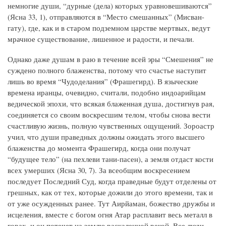
немногие души, “дурные (дела) которых уравновешиваются”
(Ясна 33, 1), отправляются в “Место смешанных” (Мисван-
гату), где, как и в старом подземном царстве мертвых, ведут
мрачное существование, лишенное и радости, и печали.
Однако даже душам в раю в течение всей эры “Смешения” не
суждено полного блаженства, потому что счастье наступит
лишь во время “Чудоделания” (Фрашегирд). В языческие
времена иранцы, очевидно, считали, подобно индоарийцам
ведической эпохи, что всякая блаженная душа, достигнув рая,
соединяется со своим воскресшим телом, чтобы снова вести
счастливую жизнь, полную чувственных ощущений. Зороастр
учил, что души праведных должны ожидать этого высшего
блаженства до момента Фрашегирд, когда они получат
“будущее тело” (на пехлеви тани-пасен), а земля отдаст кости
всех умерших (Ясна 30, 7). За всеобщим воскресением
последует Последний Суд, когда праведные будут отделены от
грешных, как от тех, которые дожили до этого времени, так и
от уже осужденных ранее. Тут Аирйаман, божество дружбы и
исцеления, вместе с богом огня Атар расплавит весь металл в
горах, и он потечет на землю раскаленной рекой. Все люди