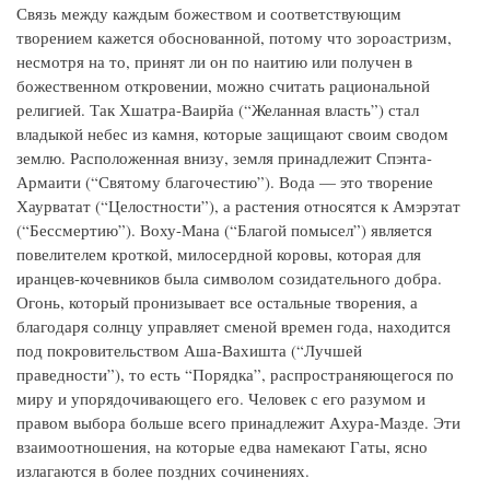
Связь между каждым божеством и соответствующим
творением кажется обоснованной, потому что зороастризм,
несмотря на то, принят ли он по наитию или получен в
божественном откровении, можно считать рациональной
религией. Так Хшатра-Ваирйа (“Желанная власть”) стал
владыкой небес из камня, которые защищают своим сводом
землю. Расположенная внизу, земля принадлежит Спэнта-
Армаити (“Святому благочестию”). Вода — это творение
Хаурватат (“Целостности”), а растения относятся к Амэрэтат
(“Бессмертию”). Воху-Мана (“Благой помысел”) является
повелителем кроткой, милосердной коровы, которая для
иранцев-кочевников была символом созидательного добра.
Огонь, который пронизывает все остальные творения, а
благодаря солнцу управляет сменой времен года, находится
под покровительством Аша-Вахишта (“Лучшей
праведности”), то есть “Порядка”, распространяющегося по
миру и упорядочивающего его. Человек с его разумом и
правом выбора больше всего принадлежит Ахура-Мазде. Эти
взаимоотношения, на которые едва намекают Гаты, ясно
излагаются в более поздних сочинениях.