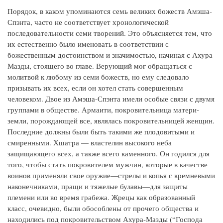
Порядок, в каком упоминаются семь великих божеств Амэша-
Спэнта, часто не соответствует хронологической
последовательности семи творений. Это объясняется тем, что
их естественно было именовать в соответствии с
божественным достоинством и значимостью, начиная с Ахура-
Мазды, стоящего во главе. Верующий мог обращаться с
молитвой к любому из семи божеств, но ему следовало
призывать их всех, если он хотел стать совершенным
человеком. Двое из Амэша-Спэнта имели особые связи с двумя
группами в обществе. Армаити, покровительница матери-
земли, порождающей все, являлась покровительницей женщин.
Последние должны были быть такими же плодовитыми и
смиренными. Хшатра — властелин высокого неба
защищающего всех, а также всего каменного. Он годился для
того, чтобы стать покровителем мужчин, которые в качестве
воинов применяли свое оружие—стрелы и копья с кремневыми
наконечниками, пращи и тяжелые булавы—для защиты
племени или во время грабежа. Жрецы как образованный
класс, очевидно, были обособлены от прочего общества и
находились под покровительством Ахура-Мазды (“Господа