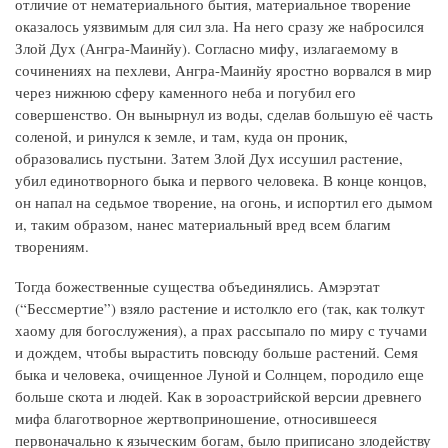
отличие от нематериального бытия, материальное творение
оказалось уязвимым для сил зла. На него сразу же набросился
Злой Дух (Ангра-Маинйу). Согласно мифу, излагаемому в
сочинениях на пехлеви, Ангра-Маинйу яростно ворвался в мир
через нижнюю сферу каменного неба и погубил его
совершенство. Он вынырнул из воды, сделав большую её часть
соленой, и ринулся к земле, и там, куда он проник,
образовались пустыни. Затем Злой Дух иссушил растение,
убил единотворного быка и первого человека. В конце концов,
он напал на седьмое творение, на огонь, и испортил его дымом
и, таким образом, нанес материальный вред всем благим
творениям.
Тогда божественные существа объединялись. Амэрэтат
(“Бессмертие”) взяло растение и истолкло его (так, как толкут
хаому для богослужения), а прах рассыпало по миру с тучами
и дождем, чтобы вырастить повсюду больше растений. Семя
быка и человека, очищенное Луной и Солнцем, породило еще
больше скота и людей. Как в зороастрийской версии древнего
мифа благотворное жертвоприношение, относившееся
первоначально к языческим богам, было приписано злодейству