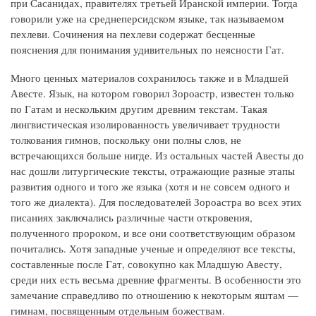
при Сасанидах, правителях третьей Иранской империи. Тогда
говорили уже на среднеперсидском языке, так называемом
пехлеви. Сочинения на пехлеви содержат бесценные
пояснения для понимания удивительных по неясности Гат.
Много ценных материалов сохранилось также и в Младшей
Авесте. Язык, на котором говорил Зороастр, известен только
по Гатам и нескольким другим древним текстам. Такая
лингвистическая изолированность увеличивает трудности
толкования гимнов, поскольку они полны слов, не
встречающихся больше нигде. Из остальных частей Авесты до
нас дошли литургические тексты, отражающие разные этапы
развития одного и того же языка (хотя и не совсем одного и
того же диалекта). Для последователей Зороастра во всех этих
писаниях заключались различные части откровения,
полученного пророком, и все они соответствующим образом
почитались. Хотя западные ученые и определяют все тексты,
составленные после Гат, совокупно как Младшую Авесту,
среди них есть весьма древние фрагменты. В особенности это
замечание справедливо по отношению к некоторым яштам —
гимнам, посвященным отдельным божествам.