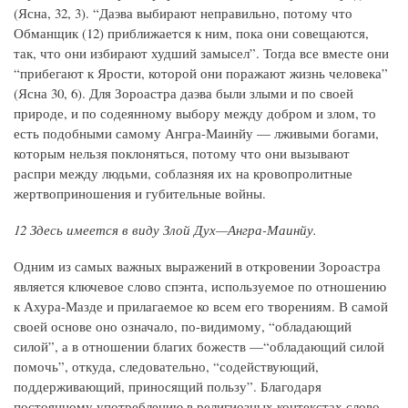
(Ясна, 32, 3). “Даэва выбирают неправильно, потому что
Обманщик (12) приближается к ним, пока они совещаются,
так, что они избирают худший замысел”. Тогда все вместе они
“прибегают к Ярости, которой они поражают жизнь человека”
(Ясна 30, 6). Для Зороастра даэва были злыми и по своей
природе, и по содеянному выбору между добром и злом, то
есть подобными самому Ангра-Маинйу — лживыми богами,
которым нельзя поклоняться, потому что они вызывают
распри между людьми, соблазняя их на кровопролитные
жертвоприношения и губительные войны.
12 Здесь имеется в виду Злой Дух—Ангра-Маинйу.
Одним из самых важных выражений в откровении Зороастра
является ключевое слово спэнта, используемое по отношению
к Ахура-Мазде и прилагаемое ко всем его творениям. В самой
своей основе оно означало, по-видимому, “обладающий
силой”, а в отношении благих божеств —“обладающий силой
помочь”, откуда, следовательно, “содействующий,
поддерживающий, приносящий пользу”. Благодаря
постоянному употреблению в религиозных контекстах слово