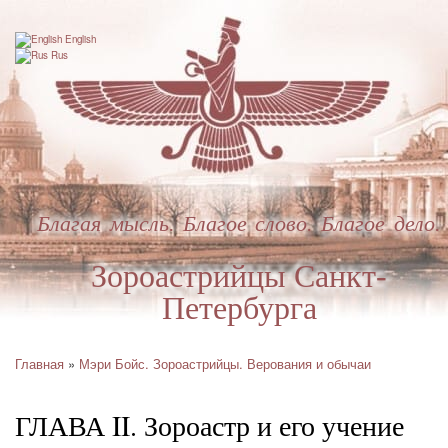
Перейти
к
English
основному
Rus
содержанию
Благая мысль. Благое слово. Благое дело.
Зороастрийцы Санкт-
Петербурга
Главная
Мэри Бойс. Зороастрийцы. Верования и обычаи
Строка
навигации
ГЛАВА II. Зороастр и его учение