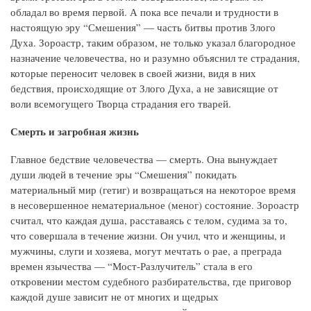
обладал во время первой. А пока все печали и трудности в
настоящую эру “Смешения” — часть битвы против Злого
Духа. Зороастр, таким образом, не только указал благородное
назначение человечества, но и разумно объяснил те страдания,
которые переносит человек в своей жизни, видя в них
бедствия, происходящие от Злого Духа, а не зависящие от
воли всемогущего Творца страдания его тварей.
Смерть и загробная жизнь
Главное бедствие человечества — смерть. Она вынуждает
души людей в течение эры “Смешения” покидать
материальный мир (гетиг) и возвращаться на некоторое время
в несовершенное нематериальное (меног) состояние. Зороастр
считал, что каждая душа, расставаясь с телом, судима за то,
что совершала в течение жизни. Он учил, что и женщины, и
мужчины, слуги и хозяева, могут мечтать о рае, а преграда
времен язычества — “Мост-Разлучитель” стала в его
откровении местом судебного разбирательства, где приговор
каждой душе зависит не от многих и щедрых