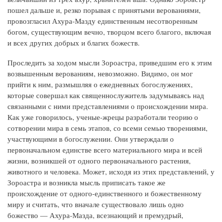
пошел дальше и, резко порывая с принятыми верованиями,
провозгласил Ахура-Мазду единственным несотворенным
богом, существующим вечно, творцом всего благого, включая
и всех других добрых и благих божеств.
Проследить за ходом мысли Зороастра, приведшим его к этим
возвышенным верованиям, невозможно. Видимо, он мог
прийти к ним, размышляя о ежедневных богослужениях,
которые совершал как священнослужитель задумываясь над
связанными с ними представлениями о происхождении мира.
Как уже говорилось, ученые-жрецы разработали теорию о
сотворении мира в семь этапов, со всеми семью творениями,
участвующими в богослужении. Они утверждали о
первоначальном единстве всего материального мира и всей
жизни, возникшей от одного первоначального растения,
животного и человека. Может, исходя из этих представлений, у
Зороастра и возникла мысль приписать такое же
происхождение от одного-единственного и божественному
миру и считать, что вначале существовало лишь одно
божество — Ахура-Мазда, всезнающий и премудрый,