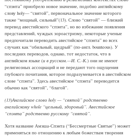
“спэнта” приобрело новое значение, подобно английскому
слову holy— “святой”, первоначальное значение которого
также “мощный, сильный”(13). Слово “святой” — близкий
перевод авестийского “спэнта”, но во избежание появления
представлений, чуждых зороастризму, некоторые ученые
предпочитали переводить авестийское “спэнта” во всех
случаях как “обильный, щедрый” (по-англ. bounteous). У
последних переводов, однако, тот недостаток, что в
английском языке (
и в русском.—И. С.-К.
) они не имеют
религиозных ассоциаций и не передают того ощущения
глубокого почитания, которое подразумевается в авестийском
слове “спэнта”. Здесь авестийское “спэнта” переводится
обычно как “святой”, “благой”.
(13)Английское слово holy — “святой” родственно
английскому whole “цельный, здоровый”. Авестийское
“спэнта” родственно русскому “святой”.
Хотя название Амэша-Спэнта (“Бессмертные Святые”) может
применяться по отношению к любым божествам творения