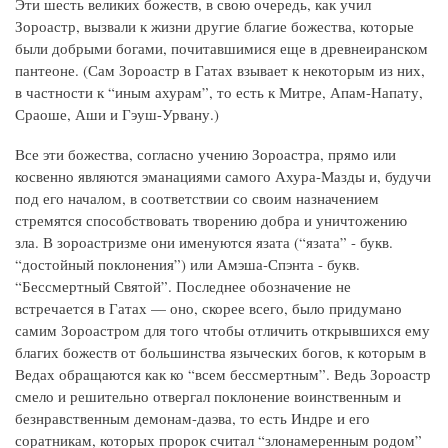
Эти шесть великих божеств, в свою очередь, как учил
Зороастр, вызвали к жизни другие благие божества, которые
были добрыми богами, почитавшимися еще в древнеиранском
пантеоне. (Сам Зороастр в Гатах взывает к некоторым из них,
в частности к “иным ахурам”, то есть к Митре, Апам-Напату,
Сраоше, Аши и Гэуш-Урвану.)
Все эти божества, согласно учению Зороастра, прямо или
косвенно являются эманациями самого Ахура-Мазды и, будучи
под его началом, в соответствии со своим назначением
стремятся способствовать творению добра и уничтожению
зла. В зороастризме они именуются язата (“язата” - букв.
“достойный поклонения”) или Амэша-Спэнта - букв.
“Бессмертный Святой”. Последнее обозначение не
встречается в Гатах — оно, скорее всего, было придумано
самим Зороастром для того чтобы отличить открывшихся ему
благих божеств от большинства языческих богов, к которым в
Ведах обращаются как ко “всем бессмертным”. Ведь Зороастр
смело и решительно отвергал поклонение воинственным и
безнравственным демонам-даэва, то есть Индре и его
соратникам, которых пророк считал “злонамеренным родом”