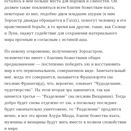
осталось в нем больше места для пороков и слабостей. Он
должен также поклоняться всем благим божествам-язата,
некоторые из них, подобно двум младшим ахурам (к ним
Зороастр дважды обращается в Гатах), помогут человеку в его
нравственной борьбе, в то время как другие, такие, как Солнце
и Луна, окажут содействие для сохранения материального
мира прочным и согласным с истиной-аша.
По новому откровению, полученному Зороастром,
человечество имеет с благими божествами общее
предназначение — постепенно победить зло и восстановить
мир в его первоначальном, совершенном виде. Замечательный
миг, когда это совершится, называется Фрашокэрэти (на
пехлеви Фрашегирд), что, вероятно, означает “Чудоделание,
чудотворство”. На этом вторая эра закончится, так как
начнется третья — “Разделение” (на пехлеви Визаришн). Тогда
добро будет снова отделено от зла, а поскольку последнее
будет окончательно уничтожено, то “Разделение” продлится
вечно, и все это время Ахура-Мазда, благие божества-язата,
мужчины и женщины будут жить вместе в полном спокойствии
и мире.