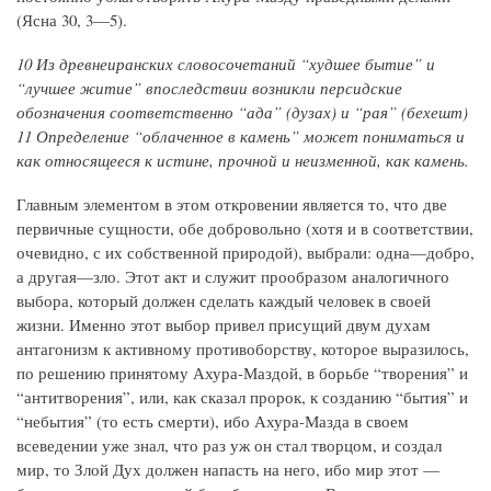
(Ясна 30, 3—5).
10 Из древнеиранских словосочетаний “худшее бытие” и
“лучшее житие” впоследствии возникли персидские
обозначения соответственно “ада” (дузах) и “рая” (бехешт)
11 Определение “облаченное в камень” может пониматься и
как относящееся к истине, прочной и неизменной, как камень.
Главным элементом в этом откровении является то, что две
первичные сущности, обе добровольно (хотя и в соответствии,
очевидно, с их собственной природой), выбрали: одна—добро,
а другая—зло. Этот акт и служит прообразом аналогичного
выбора, который должен сделать каждый человек в своей
жизни. Именно этот выбор привел присущий двум духам
антагонизм к активному противоборству, которое выразилось,
по решению принятому Ахура-Маздой, в борьбе “творения” и
“антитворения”, или, как сказал пророк, к созданию “бытия” и
“небытия” (то есть смерти), ибо Ахура-Мазда в своем
всеведении уже знал, что раз уж он стал творцом, и создал
мир, то Злой Дух должен напасть на него, ибо мир этот —