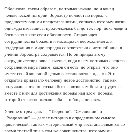
Обосновав, таким образом, не только начало, но и конец
человеческой истории, Зороастр полностью порвал с
предшествующими представлениями, согласно которым жизнь,
однажды начавшись, продолжалась бы до тех пор, пока люди и
боги выполняют свои обязанности. Старая идея
сотрудничества божеств и молящихся необходимая для
поддержания в мире порядка соответствии с истиной-аша, в
учении Зороастра сохраняется. Но он придал этому
сотрудничеству новое значение, видя в нем не только средство
сохранения мира таким, каков он есть, но открыв, что оно
имеет своей конечной целью восстановление идеала. Это
открытие придавало человеку новое достоинство, так как
получалось, что он создан быть союзником бога и трудиться
вместе с ним для достижения победы над злом, победы,
которой страстно желают оба — и бог, и человек.
Учение о трех эрах — “Творении”, “Смешении” и
“Разделении” — делает историю в определенном смысле
циклической, так как материальный мир восстанавливается во
время третьей эры в том же совершенстве, которым он