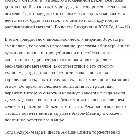
должны пройти сквозь эту реку, и, как говорится в тексте на
пехлеви, “для праведных она покажется парным молоком, а
нечестивым будет казаться, что они во плоти идут через
расплавленный металл” (Большой Бундахишн XXXIV, 18—19).
В этом грандиозном апокалипсическом видении Зороастра
смешались, возможно неосознанно, рассказы об извержениях
вулканов и потоках горящей лавы и его собственные
впечатления о древнеиранских испытаниях-ордалиях
раскаленным металлом. В соответствии с его строгим
учением, тогда должна восторжествовать истинная
справедливость, как это случалось и на земле при испытаниях
огнем. Во время последнего испытания все грешники
переживут вторую смерть и исчезнут навсегда с лица земли.
Демоны-даэва и силы тьмы будут уничтожены в последнем
великом сражении с божествами-язата. Река расплавленного
металла потечет вниз, в ад убьет Ангра-Маинйу и сожжет
последние остатки зла в мире.
Тогда Axypa-Мазда и шесть Амэша-Спэнта торжественно