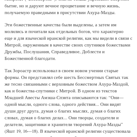
бытие, но и даруют вечное процветание и вечную жизнь,
получаемую праведными в присутствии Ахура-Мазды.
Эти божественные качества были выделены, а затем им
молились и почитали как отдельных богов, что характерно
еще и для языческой иранской религии, как мы видели в связи с
Митрой, окруженным в качестве своих спутников божествами
Дружбы, Послушания, Справедливое, Доблести и
Божественной благодати.
Так Зороастр использовал в своем новом учении старые
формы. Он представлял себе шесть Бессмертных Святых так
же тесно связанными с верховным божеством Ахура-Маздой,
как и божества-спутники с Митрой. В одном из текстов
Младшей Авесты Амэша-Спэнта описываются так: “Они—
одной мысли, одного слова, одного действия... Они видят
души друг друга, думая о благих мыслях, думая о благих
словах, думая о благих делах... Они творцы, создатели и
делатели, защитники и хранители творений Ахура-Мазды”
(Яшт 19, 16—18). В языческой иранской религии существовала