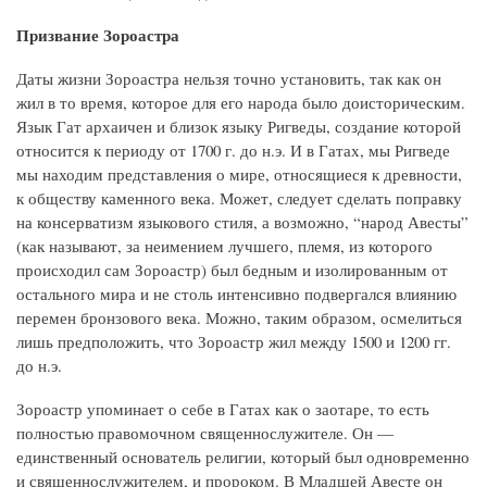
Призвание Зороастра
Даты жизни Зороастра нельзя точно установить, так как он
жил в то время, которое для его народа было доисторическим.
Язык Гат архаичен и близок языку Ригведы, создание которой
относится к периоду от 1700 г. до н.э. И в Гатах, мы Ригведе
мы находим представления о мире, относящиеся к древности,
к обществу каменного века. Может, следует сделать поправку
на консерватизм языкового стиля, а возможно, “народ Авесты”
(как называют, за неимением лучшего, племя, из которого
происходил сам Зороастр) был бедным и изолированным от
остального мира и не столь интенсивно подвергался влиянию
перемен бронзового века. Можно, таким образом, осмелиться
лишь предположить, что Зороастр жил между 1500 и 1200 гг.
до н.э.
Зороастр упоминает о себе в Гатах как о заотаре, то есть
полностью правомочном священнослужителе. Он —
единственный основатель религии, который был одновременно
и священнослужителем, и пророком. В Младшей Авесте он