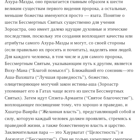
Ахура-Мазды, оно прилагается главным образом к шести
великим существам первого видения пророка, а остальные,
меньшие божества именуются просто — язата. Понятие о
шести Бессмертных Святых существенно для учения
Зороастра, оно имеет далеко идущие духовные и этические
последствия, поскольку эти создания воплощают качества или
атрибуты самого Ахура-Мазды и могут, со своей стороны
(если правильно их просить и почитать), наделять ими людей.
Для каждого человека, в том числе и для самого пророка,
Бессмертным Святым, указывающим путь к другим, является
Воху-Мана (“Благой помысел”). Ближайший его союзник—это
Аша-Вахишта (“Лучшая праведность”), божество,
олицетворяющее могучий закон истины-аша (Зороастр
упоминает его в Гатах чаще всего из шести Бессмертных
Святых). Затем идут Спэнта-Армаити (“Святое благочестие”),
воплощающее посвящение тому, что хорошо и праведно, и
Хшатра-Ваирйа (“Желанная власть”), представляющий собой и
силу, которую каждый человек должен проявлять, стремясь к
праведной жизни, а также божественную власть и царство.
Заключительная пара — это Хаурватат (“Целостность”) и
Амэрэтат (“Бессмертие”). Они не только укрепляют смертное