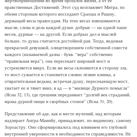
жертвоприношении во время прошлой жизни, а от ее
нравственных Достижений. Этот суд возглавляет Митра, по
обеим сторонам которого восседают Сраоша и Рашну,
держащий весы правосудия. На этих весах взвешиваются
мысли, слова и дела каждой души: добрые — на одной чаше
весов, дурные — на другой. Если добрых дел и мыслей
больше, то душа считается достойной рая. Тогда, ведомая
прекрасной девушкой, олицетворением собственной совести
каждого (называемой даэна - букв. “вера” собственно
“правильная вера”), она пересекает широкий мост и
устремляется вверх. Если же весы склоняются в сторону зла,
то мост сужается и становится словно лезвие клинка, а
отвратительная ведьма, встречая душу, пересекающую мост,
хватает ее и тянет вниз, в ад — в “жилище Дурного помысла”
(Ясна 32, 13), где грешник передаивает “долгий век страданий,
мрака дурной пищи и скорбных стонов” (Ясна 31, 20).
Представление об аде, как и месте мучений, над которым
надзирает Ангра-Маинйу, принадлежит, по-видимому, самому
Зороастру. Оно сформировалось под влиянием его глубокой
внутренней уверенности в необходимости справедливости. Не