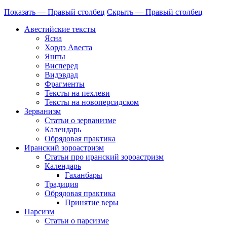
Показать — Правый столбец
Скрыть — Правый столбец
Авестийские тексты
Ясна
Хордэ Авеста
Яшты
Висперед
Видэвдад
Фрагменты
Тексты на пехлеви
Тексты на новоперсидском
Зерванизм
Статьи о зерванизме
Календарь
Обрядовая практика
Иранский зороастризм
Статьи про иранский зороастризм
Календарь
Гаханбары
Традиция
Обрядовая практика
Принятие веры
Парсизм
Статьи о парсизме