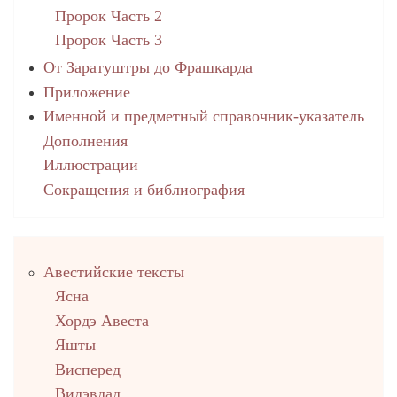
Пророк Часть 2
Пророк Часть 3
От Заратуштры до Фрашкарда
Приложение
Именной и предметный справочник-указатель
Дополнения
Иллюстрации
Сокращения и библиография
Правый
Авестийские тексты
столбец
Ясна
Хордэ Авеста
Яшты
Висперед
Видэвдад