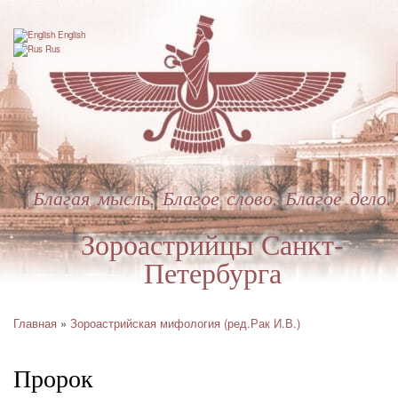
Перейти
к
English
основному
Rus
содержанию
Благая мысль. Благое слово. Благое дело.
Зороастрийцы Санкт-
Петербурга
Главная
Зороастрийская мифология (ред.Рак И.В.)
Строка
навигации
Пророк