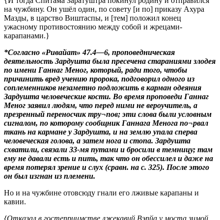
{И тогда Спитама Заратуштра покинул родину и отправился
на чужбину. Он ушёл один, по совету [и по] приказу Ахура
Мазды, в царство Виштаспы, и [тем] положил конец
ужасному противостоянию между собой и жрецами-
карапанами.}
*Согласно «Ривайат» 47.4—6, проповедническая
деятельность Зардушта была пресечена стараниями злодея
по имени Ганнаг Меног, который, ради того, чтобы
причинить вред учению пророка, подговорил одного из
соплеменников незаметно подложить в карман одеяния
Зардушта человеческие кости. Во время проповеди Ганнаг
Меног заявил людям, что перед ними не вероучитель, а
презренный переносчик тру¬пов; эти слова были условным
сигналом, по которому сообщник Ганнага Менога по¬рвал
ткань на кармане у Зардушта, и на землю упала сперва
человеческая голова, а затем нога и стопа. Зардушта
схватили, связали 33-мя путами и бросили в темницу; там
ему не давали есть и пить, так что он обессилел и даже на
время потерял зрение и слух (сравн. на с. 325). После этого
он был изгнан из племени.
Но и на чужбине отовсюду гнали его лживые карапаны и
кавии.
{Отказал в гостеприимстве лжекавий Вэпйа у моста зимой