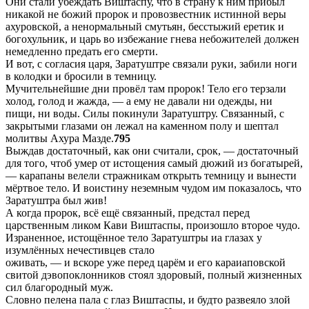
Они стали убеждать Виштаспу, что в страну к ним прибыл
никакой не божий пророк и провозвестник истинной веры
ахуровской, а ненормальный смутьян, бесстыжий еретик и
богохульник, и царь во избежание гнева небожителей должен
немедленно предать его смерти.
И вот, с согласия царя, Заратуштре связали руки, забили ноги
в колодки и бросили в темницу.
Мучительнейшие дни провёл там пророк! Тело его терзали
холод, голод и жажда, — а ему не давали ни одежды, ни
пищи, ни воды. Силы покинули Заратуштру. Связанный, с
закрытыми глазами он лежал на каменном полу и шептал
молитвы Ахура Мазде.
795
Выждав достаточный, как они считали, срок, — достаточный
для того, чтоб умер от истощения самый дюжий из богатырей,
— карапаны велели стражникам открыть темницу и вынести
мёртвое тело. И воистину неземным чудом им показалось, что
Заратуштра был жив!
А когда пророк, всё ещё связанный, предстал перед
царственным ликом Кави Виштаспы, произошло второе чудо.
Израненное, истощённое тело Заратуштры иа глазах у
изумлённых нечестивцев стало
оживать, — и вскоре уже перед царём и его караиаповской
свитой дэвопоклонников стоял здоровый, полный жизненных
сил благородный муж.
Словно пелена пала с глаз Виштаспы, и будто развеяло злой