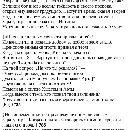
Ахура праведный, — и это за целых десять лет! Почему так?
Великий бог вновь вселил твёрдость в своего пророка,
открыв ему завесу грядущего. Наступит время, сказал Творец,
когда неисчисли¬мым станет воинство последователей
Заратуштры, приверженцев Истины.
Укрепившись в вере, Заратуштра вновь стал славить Axуpy:
{«Преисполненным святости признал я тебя!
Изначален ты и воздашь добром за добро и злом за зло.
Преисполненным святости признал я тебя!
Когда ты спросил меня: „Кто ты? С кем ты?“ —
Я ответил: „Я — Заратуштра, последователь справедливости,
недруг Лжи, тебя славословлю".
На твой вопрос: „На что ты решился?“ —
Отвечу: „При каждом поклонении огню
думать лишь о Наилучшем Распорядке |Арта]“.
Научи же меня изречениям твоим!
Помоги мне силою Хшатры и Арты,
Когда вместе с теми, кто познал твои заклинания,
Хочу я восстать и изгнать осквернителей заветов твоих»
[Бр].}
785
{Но соплеменники по-прежнему не внимали словам
Заратуштры. Когда он пытался говорить с ними о вере, они
гнали его прочь.}
786