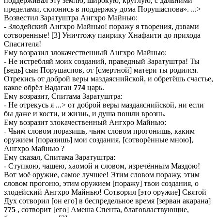
поддерживал эту землю, широкую, круглую, с дальними
пределами, склонись в поддержку дома Порушаспова». ...>
Возвестил Заратуштра Ангхро Майнью:
- Злодейский Ангхро Майнью! поражу я творения, дэвами
сотворенные! [3] Уничтожу паирику Хнафаити до прихода
Спасителя!
Ему возразил злокачественный Ангхро Майнью:
- Не истребляй моих созданий, праведный Заратуштра! Ты
[ведь] сын Порушаспов, от [смертной] матери ты родился.
Отрекись от доброй веры маздаяснийской, и обретёшь счастье,
какое обрёл Вадаган
774
царь.
Ему возразит, Спитама Заратуштра:
- Не отрекусь я ...> от доброй веры маздаяснийской, ни если
бы даже и кости, и жизнь, и душа пошли врознь.
Ему возразит злокачественный Ангхро Майнью:
- Чьим словом поразишь, чьим словом прогонишь, каким
оружием [поразишь] мои создания, [сотворённые мною],
Ангхро Майнью ?
Ему сказал, Спитама Заратуштра:
- Ступкою, чашею, хаомой и словом, изречённым Маздою!
Вот моё оружие, самое лучшее! Этим словом поражу, этим
словом прогоню, этим оружием [поражу] твои создания, о
злодейский Ангхро Майнью! Сотворил [это оружие] Святой
Дух сотворил [он его] в беспредельное время [зерван акарана]
775
, сотворит [его] Амеша Спента, благовластвующие,