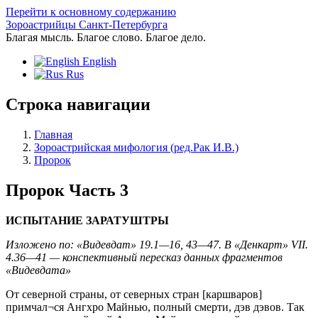
Перейти к основному содержанию
Зороастрийцы Санкт-Петербурга
Благая мысль. Благое слово. Благое дело.
English
Rus
Строка навигации
Главная
Зороастрийская мифология (ред.Рак И.В.)
Пророк
Пророк Часть 3
ИСПЫТАНИЕ ЗАРАТУШТРЫ
Изложено по: «Видевдат» 19.1—16, 43—47. В «Денкарт» VII.
4.36—41 — конспективный пересказ данных фрагментов
«Видевдата»
От северной страны, от северных стран [каршваров]
примчал¬ся Ангхро Майнью, полный смерти, дэв дэвов. Так