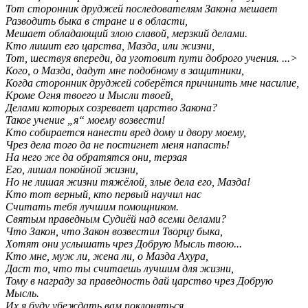
Тот сторонник друджей последователям Закона мешает
Разводить быка в стране и в области,
Мешает обладающий злою славой, мерзкий делами.
Кто лишит его царства, Мазда, или жизни,
Тот, шествуя впереди, да уготовит пути доброго учения. ...>
Кого, о Мазда, дадут мне подобному в защитники,
Когда сторонник друджей соберётся причинить мне насилие,
Кроме Огня твоего и Мысли твоей,
Делами которых созревает царство Закона?
Такое учение „я“ моему возвести!
Кто собирается нанести вред дому и двору моему,
Чрез дела того да не постигнет меня напасть!
На него же да обратятся они, терзая
Его, лишал покойной жизни,
Но не лишая жизни тяжёлой, злые дела его, Мазда!
Кто тот верный, кто первый научил нас
Считать тебя лучшим помощником.
Святым праведным Судиёй над всеми делами?
Что Закон, что Закон возвестил Творцу быка,
Хотят они услышать чрез Добрую Мысль твою...
Кто мне, муж ли, жена ли, о Мазда Ахура,
Даст то, что ты считаешь лучшим для жизни,
Тому в награду за праведность дай царство чрез Добрую
Мысль.
Их я буду убеждать вам поклоняться,