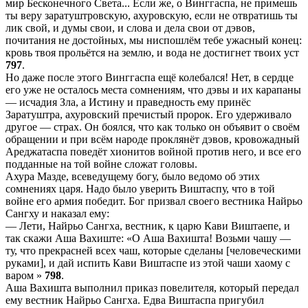
мир Бесконечного Света... Если же, о Винггаспа, не примешь
ты веру заратуштровскую, ахуровскую, если не отвратишь ты
лик свой, и думы свои, и слова и дела свои от дэвов,
почитания не достойных, мы ниспошлём тебе ужасный конец:
кровь твоя прольётся на землю, и вода не достигнет твоих уст
797
.
Но даже после этого Винггаспа ещё колебался! Нет, в сердце
его уже не осталось места сомнениям, что дэвы и их карапаны
— исчадия Зла, а Истину и праведность ему принёс
Заратуштра, ахуровский пречистый пророк. Его удерживало
другое — страх. Он боялся, что как только он объявит о своём
обращении и при всём народе проклянёт дэвов, кровожадный
Ареджатаспа поведёт хионитов войной против него, и все его
подданные на той войне сложат головы.
Ахура Мазде, всеведущему богу, было ведомо об этих
сомнениях царя. Надо было уверить Виштаспу, что в той
войне его армия победит. Бог призвал своего вестника Найрьо
Сангху и наказал ему:
— Лети, Найрьо Сангха, вестник, к царю Кави Виштаепе, и
так скажи Аша Вахиште: «О Аша Вахишта! Возьми чашу —
ту, что прекрасней всех чаш, которые сделаны [человеческими
руками], и дай испить Кави Виштаспе из этой чаши хаому с
варом »
798
.
Аша Вахишта выполнил приказ повелителя, который передал
ему вестник Найрьо Сангха. Едва Виштаспа пригубил