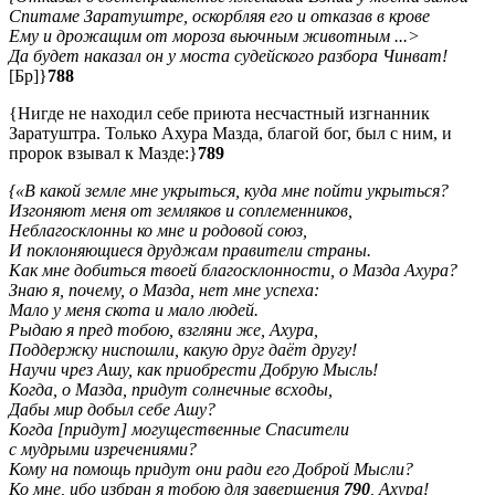
Спитаме Заратуштре, оскорбляя его и отказав в крове
Ему и дрожащим от мороза вьючным животным ...>
Да будет наказал он у моста судейского разбора Чинват!
[Бр]}
788
{Нигде не находил себе приюта несчастный изгнанник
Заратуштра. Только Ахура Мазда, благой бог, был с ним, и
пророк взывал к Мазде:}
789
{«В какой земле мне укрыться, куда мне пойти укрыться?
Изгоняют меня от земляков и соплеменников,
Неблагосклонны ко мне и родовой союз,
И поклоняющиеся друджам правители страны.
Как мне добиться твоей благосклонности, о Мазда Ахура?
Знаю я, почему, о Мазда, нет мне успеха:
Мало у меня скота и мало людей.
Рыдаю я пред тобою, взгляни же, Ахура,
Поддержку ниспошли, какую друг даёт другу!
Научи чрез Ашу, как приобрести Добрую Мысль!
Когда, о Мазда, придут солнечные всходы,
Дабы мир добыл себе Ашу?
Когда [придут] могущественные Спасители
с мудрыми изречениями?
Кому на помощь придут они ради его Доброй Мысли?
Ко мне, ибо избран я тобою для завершения
790
, Ахура!