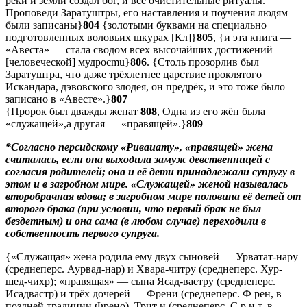
реки и земли создал бог, и все очистительные ритуалы.
Проповеди Заратуштры, его наставления и поучения людям
были записаны}
804
{золотыми буквами на специально
подготовленных воловьих шкурах [Кл]}
805
, {и эта книга —
«Авеста» — стала сводом всех высочайших достижений
[человеческой] мудроcmu}
806
. {Столь прозорлив был
Заратуштра, что даже трёхлетнее царствие проклятого
Искандара, дэвовского злодея, он предрёк, и это тоже было
записано в «Авесте».}
807
{Пророк был дважды женат
808
, Одна из его жён была
«служащей»,а другая — «правящей».}
809
*Согласно персидскому «Риваиату», «правящей» жена
считалась, если она выходила замуж девственницей с
согласия родителей; она и её дети принадлежали супругу в
этом и в загробном мире. «Служащей» женой называлась
второбрачная вдова; в загробном мире половина её детей от
второго брака (при условии, что первый брак не был
бездетным) и она сама (в любом случае) переходили в
собственность первого супруга.
{«Служащая» жена родила ему двух сыновей — Урватат-нару
(среднеперс. Аурвад-нар) и Хвара-читру (среднеперс. Хур-
шед-чихр); «правящая» — сына Ясад-ваетру (среднеперс.
Исадвастр) и трёх дочерей — Френи (среднеперс. Ф рен, в
поздней традиции Френо), Трит и (среднеперс. С р и т, в