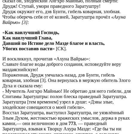
сказал он, злодейский Ангхро Майнью, полный смерти:
Друдж! Ступай, умори праведного Заратуштру!
Друдж окружит его, дэв Буити, гибель коварная, злобная.
Чтобы оберечь себя от её козней, Заратуштра прочёл
«Ахуна
Вайрью» [3]:
«
Как наилучший Господь,
Как наилучший Глава,
Давший по Истине дело Мазде благое и власть,
Убогих поставив пасти
» [СК].
И воскликнул, прочитав «Ахуна Вайрью»:
Славьте благие воды доброго создания, исповедуйте веру
маздаяснийскую!
Пораженная, Друдж умчалась назад, дэв Буити, гибель
коварная, злобная [3]. Она вернулась в мерзкую обитель Злого
Духа и сказала ему:
- Мучитель Ангхро Майнью! Не обретаю для него гибели, для
Спитамы Заратуштры: полон блеска праведный Заратуштра.
Заратуштра [тем временем] узрел в душе: «Дэвы злые,
злодейские совещаются о моей гибели».
Восстал Заратуштра, выступил Заратуштра, не уязвлённый
Злым Духом, жестокостью вражеских умыслов, держа в руках
камни,— они величиною в дом
773
, — праведный
Заратуштра, взывая к Творцу Ахура Мазде: «Где бы ты ни