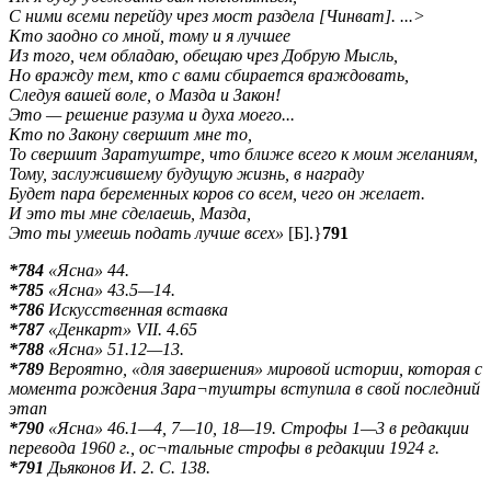
С ними всеми перейду чрез мост раздела [Чинват]. ...>
Кто заодно со мной, тому и я лучшее
Из того, чем обладаю, обещаю чрез Добрую Мысль,
Но вражду тем, кто с вами сбирается враждовать,
Следуя вашей воле, о Мазда и Закон!
Это — решение разума и духа моего...
Кто по Закону свершит мне то,
То свершит Заратуштре, что ближе всего к моим желаниям,
Тому, заслужившему будущую жизнь, в награду
Будет пара беременных коров со всем, чего он желает.
И это ты мне сделаешь, Мазда,
Это ты умеешь подать лучше всех»
[Б].}
791
*784
«Ясна» 44.
*785
«Ясна» 43.5—14.
*786
Искусственная вставка
*787
«Денкарт» VII. 4.65
*788
«Ясна» 51.12—13.
*789
Вероятно, «для завершения» мировой истории, которая с
момента рождения Зара¬туштры вступила в свой последний
этап
*790
«Ясна» 46.1—4, 7—10, 18—19. Строфы 1—3 в редакции
перевода 1960 г., ос¬тальные строфы в редакции 1924 г.
*791
Дьяконов И. 2. С. 138.