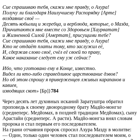
Сие спрашиваю тебя, скажи мне правду, о Ахура!
Получу ли благодаря Наилучшему Распорядку [Арте]
воздаяние своё —
Десять кобылиц и жеребца, и верблюда, которые, о Мазда,
Причитаются мне вместе со Здоровьем [Хаурватат]
и Жизненной Силой [Амертат], присущими тебе?
Сие спрашиваю тебя, скажи мне правду, о Ахура!
Кто не отдаёт платы тому, кто заслужил её,
И, сдержав слово своё, счёл её своей по праву,
Какое наказание следует ему уж сейчас?
Ибо, что уготовано ему в Конце, известно.
Видел ли кто-либо справедливое царствование дэвов?
Но об этом спрошу я приверженцев лживых карапанов и
кавиев,
изводящих скот»
[Бр]}
784
Через десять лет духовных исканий Заратуштра обратил
проповедь к своему двоюродному брату Мадйо-монгхе
(среднеперс. Медйомах, в поздней традиции Медйомах), сыну
Арaстайи (среднеперс. А расти). Мадйо-монгха внял словам
пророка и стал первым его последователем.
На грани отчаяния пророк спросил Ахура Мазду в молитве:
— Один, только один человек стал последователем моим, о