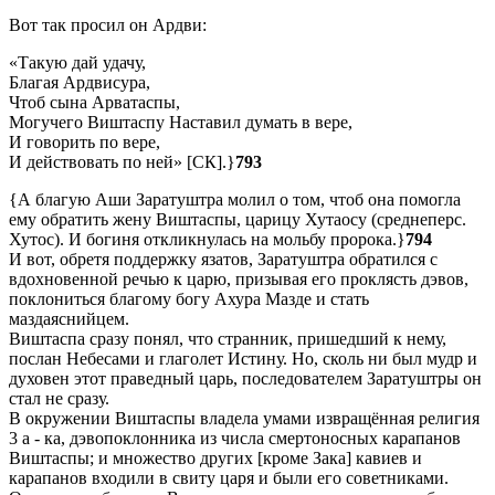
Вот так просил он Ардви:
«Такую дай удачу,
Благая Ардвисура,
Чтоб сына Арватаспы,
Могучего Виштаспу Наставил думать в вере,
И говорить по вере,
И действовать по ней» [СК].}
793
{А благую Аши Заратуштра молил о том, чтоб она помогла
ему обратить жену Виштаспы, царицу Хутаосу (среднеперс.
Хутос). И богиня откликнулась на мольбу пророка.}
794
И вот, обретя поддержку язатов, Заратуштра обратился с
вдохновенной речью к царю, призывая его проклясть дэвов,
поклониться благому богу Ахура Мазде и стать
маздаяснийцем.
Виштаспа сразу понял, что странник, пришедший к нему,
послан Небесами и глаголет Истину. Но, сколь ни был мудр и
духовен этот праведный царь, последователем Заратуштры он
стал не сразу.
В окружении Виштаспы владела умами извращённая религия
3 а - ка, дэвопоклонника из числа смертоносных карапанов
Виштаспы; и множество других [кроме Зака] кавиев и
карапанов входили в свиту царя и были его советниками.