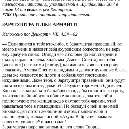
палендском написании), упоминаемой в «Бундахишн» 20.7 в
числе 18-ти великих рек Хванираса.
*783
Прочтение топонима затруднительно.
ЗАРАТУШТРА И ЛЖЕ-АРМАЙТИ
Изложено по: Денкарт> VII. 4.54—62
— Если явится к тебе кто-либо, о Заратуштра праведный, от
моего имени и назовёт себя ахуровским божеством, не верь
ему сразу на слово! Огляди его с головы до ног, спереди и
сзади, справа и слева. Знай: мы [Амеша Спента] для тебя
[являемся] не такими [с виду], какими дэвы являются роду
людскому. Амеша Спента невидимы и даруют духовные блага,
дэвы же являются во плоти и соблазняют плотскими
искушениями. Даже тебя, о Заратуштра праведный, они будут
пытаться соблазнить, даже тебя! Будь осторожен и бдителен.
Близок час, когда на тебя набросится, дабы склонить ко греху,
злокозненнейший дэв в облике женщины, златотелой и
полногрудой; эта женщина-дэв окутает тебя чарами, чтоб
навязаться тебе в помощницы. Не беседуй с ней и не имей
никаких дел с этой женщиной-дэвом, пышнотелой и
полногрудой; только воспой «Ахуна Вайрью» громким
голосом, увидев её и распознав!
Заратуштра накрепко запомнил эти слова Творца.