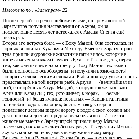
Изложено по : «3aтспрам» 22
После первой встречи с небожителями, во время которой
Заратуштра получил наставления от Ахуры, он за
последующие десять лет встречался с Амеша Спента ещё
шесть раз.
Вторая его встреча была — с Boxy Маной. Она состоялась на
горных вершинах Хукарья и Усхинду. Вместе с Заратуштрой
туда пришли ахуровские животные пяти видов, которые в
мире отмечены знаком Святого Духа ...> И в тот день, перед
тем, как они явились на встречу [с Воху Маной|, их языки
были полностью освобождены [и получили возможность]
говорить человеческими словами. Рыб и подводную живность
представляла на той встрече рыба Арзува — {величайшая из
рыб, сотворённых Ахура Маздой, которую также называют
Apиз или Кара}
781
; тех, [кто живёт] в норах, — белый
горностай [и] белая куница; пернатых — Каршипта, птица
наподобие водоплавающих; был там заяц, который
показывает лесным зверям дорогу к воде; а скот, созданный
для пастьбы и доения, представляла белая коза. И все эти
животные вместе с Заратуштрой приняли веру Мазды —
настолько, насколько способен их разум. И через них Истина
ахуровской веры передалась всему животному миру.
Встреча с Аша Вахиштой, Духом Огня, — третья встреча, —