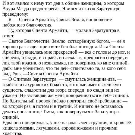
И вот явился к нему тот дэв в облике женщины, о котором
Ахура Мазда предостерегал. Явился и сказал Заратуштре
праведному:
— Я — Спента Армайти, Святая Земля, воплощение
набожного благочестия.
— Ту, которая Спента Армайти, — молвил Заратуштра в
ответ,
— Святое Благочестие, Землю, сотворённую богом, — её я
хорошо разглядел при свете безоблачного дня. И та Спента
Армайти увиделась мне прекрасной — вся с головы до ног, и
спереди, и сзади, и справа, и слева. Ты прекрасна спереди, и
лик твой красив, о незнакомка, но повернись ко мне спиной,
дабы мне убедиться, что ты дей¬ствительно та, за кого себя
выдаёшь, —Святая Спента Армайти!
— О Спитама Заратуштра, — смутилась женщина-дэв, —
знай: те из ахуровских божеств, которые имеют женскую
сущность, сладостны для взора спереди, но сзади вид их
ужасен! Не заставляй же меня поворачиваться к тебе спиной.
Но бдительный пророк твёрдо повторил своё требование —
во второй раз, а потом и в третий. И ничего не оставалось
делать посланнице Тьмы, как повернуться к Заратуштра
спиной.
Едва она повернулась, у неё началась менструация, и кровь её
кишела змеями, лягушками, сороканожками и прочими
храфстра.