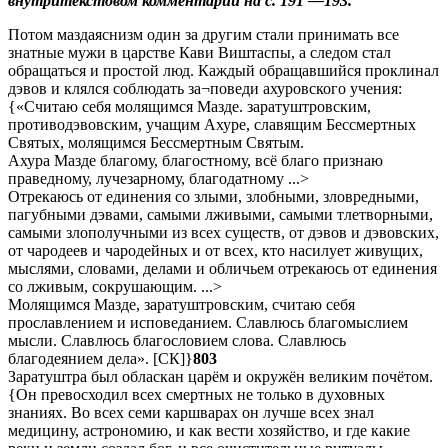
внутритекстовом комментарии на с. 191 —193.
Потом маздаяснизм один за другим стали принимать все
знатные мужи в царстве Кави Виштаспы, а следом стал
обращаться и простой люд. Каждый обращавшийся проклинал
дэвов и клялся соблюдать за¬поведи ахуровского учения:
{«Считаю себя молящимся Мазде. заратуштровским,
противодэвовским, учащим Ахуре, славящим Бессмертных
Святых, молящимся Бессмертным Святым.
Ахура Мазде благому, благостному, всё благо признаю
праведному, лучезарному, благодатному ...>
Отрекаюсь от единения со злыми, злобными, зловредными,
пагубными дэвами, самыми лживыми, самыми тлетворными,
самыми злополучными из всех существ, от дэвов и дэвовских,
от чародеев и чародейных и от всех, кто насилует живущих,
мыслями, словами, делами и обличьем отрекаюсь от единения
со лживым, сокрушающим. ...>
Молящимся Мазде, заратуштровским, считаю себя
прославлением и исповеданием. Славлюсь благомыслием
мысли. Славлюсь благословием слова. Славлюсь
благодеянием дела». [СК]}
803
Заратуштра был обласкан царём и окружён великим почётом.
{Он превосходил всех смертных не только в духовных
знаниях. Во всех семи каршварах он лучше всех знал
медицину, астрономию, и как вести хозяйство, и где какие