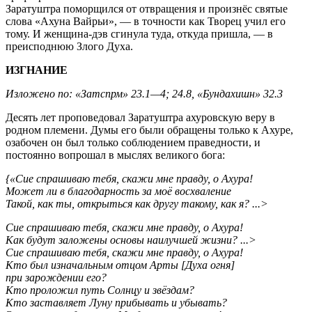
Заратуштра поморщился от отвращения и произнёс святые
слова «Ахуна Вайрьи», — в точности как Творец учил его
тому. И женщина-дэв сгинула туда, откуда пришла, — в
преисподнюю Злого Духа.
ИЗГНАНИЕ
Изложено по: «Затспрм» 23.1—4; 24.8, «Бундахишн» 32.3
Десять лет проповедовал Заратуштра ахуровскую веру в
родном племени. Думы его были обращены только к Ахуре,
озабочен он был только соблюдением праведности, и
постоянно вопрошал в мыслях великого бога:
{«Сие спрашиваю тебя, скажи мне правду, о Ахура!
Может ли в благодарность за моё восхваление
Такой, как ты, открыться как другу такому, как я? ...>
Сие спрашиваю тебя, скажи мне правду, о Ахура!
Как будут заложены основы наилучшей жизни? ...>
Сие спрашиваю тебя, скажи мне правду, о Ахура!
Кто был изначальным отцом Арты [Духа огня]
при зарождении его?
Кто проложил путь Солнцу и звёздам?
Кто заставляет Луну прибывать и убывать?