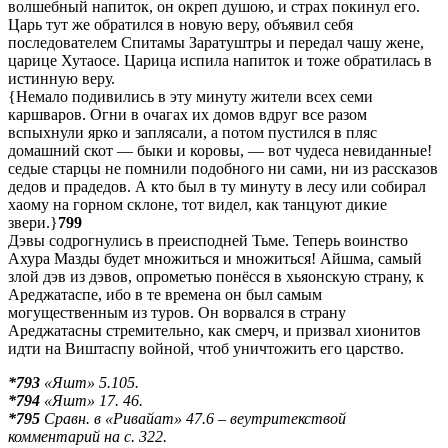
волшебный напиток, он окреп душою, и страх покинул его.
Царь тут же обратился в новую веру, объявил себя
последователем Спитамы Заратуштры и передал чашу жене,
царице Хутаосе. Царица испила напиток и тоже обратилась в
истинную веру.
{Немало подивились в эту минуту жители всех семи
каршваров. Огни в очагах их домов вдруг все разом
вспыхнули ярко и заплясали, а потом пустился в пляс
домашний скот — быки и коровы, — вот чудеса невиданные!
седые старцы не помнили подобного ни сами, ни из рассказов
дедов и прадедов. А кто был в ту минуту в лесу или собирал
хаому на горном склоне, тот видел, как танцуют дикие
звери.}
799
Дэвы содрогнулись в преисподней Тьме. Теперь воинство
Ахура Мазды будет множиться и множиться! Айшма, самый
злой дэв из дэвов, опрометью понёсся в хьяонскую страну, к
Ареджатаспе, ибо в те времена он был самым
могущественным из туров. Он ворвался в страну
Ареджатасны стремительно, как смерч, и призвал хионитов
идти на Виштаспу войной, чтоб уничтожить его царство.
*793
«Яшт» 5.105.
*794
«Яшт» 17. 46.
*795
Сравн. в «Ривайат» 47.6 – веутритекствой
комментарий на с. 322.