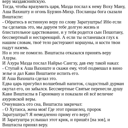
веру маздаяснийскую.
Тогда, чтобы вразумить царя, Мазда послал к нему Boxy Ману,
Аша Вахишту и огонь Бурзин-Михр. Посланцы бога сказали
Виштаспе:
- Обратись в истинную веру по слову Заратуштры! Ибо если
ты сделаешь это, мы даруем тебе долгую жизнь и
блистательное царствование, и у тебя родится сын Пешотану,
бессмертный и нестареющий. А если ты останешься глух к
нашим словам, твоё тело растерзают коршуны, и кости твои
падут наземь.
Но и это не помогло. Виштаспа отказался принять веру
Ахуры.
И Ахура Мазда послал Найрьо Сангху, дав ему такой наказ:
- Ступай к Аша Вахиште и скажи ему, чтоб подмешал в вино
зелье и дал Кави Виштаепе испить его.
И Аша Вахишта сделал это.
Едва царь пригубил волшебный напиток, сладостный дурман
окутал его, он забылся. Бессмертные Святые перенесли душу
Кави Виштаспы в Гаронману и показали ей всё величие
ахуровской веры.
Очнувшись ото сна, Виштаспа закричал:
- О Хутаоса, жена моя! Где этот пришелец, пророк
Заратуштра?! Я немедленно приму его веру!
И Заратуштра услышал этот крик, и пришёл [на зов], и
Виштаспа принял веру.