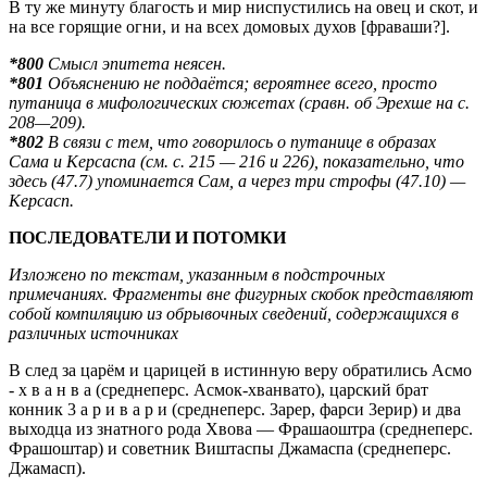
В ту же минуту благость и мир ниспустились на овец и скот, и
на все горящие огни, и на всех домовых духов [фраваши?].
*800
Смысл эпитета неясен.
*801
Объяснению не поддаётся; вероятнее всего, просто
путаница в мифологических сюжетах (сравн. об Эрехше на с.
208—209).
*802
В связи с тем, что говорилось о путанице в образах
Сама и Керсаспа (см. с. 215 — 216 и 226), показательно, что
здесь (47.7) упоминается Сам, а через три строфы (47.10) —
Керсасп.
ПОСЛЕДОВАТЕЛИ И ПОТОМКИ
Изложено по текстам, указанным в подстрочных
примечаниях. Фрагменты вне фигурных скобок представляют
собой компиляцию из обрывочных сведений, содержащихся в
различных источниках
В след за царём и царицей в истинную веру обратились Асмо
- х в а н в а (среднеперс. Асмок-хванвато), царский брат
конник 3 а р и в а р и (среднеперс. 3арер, фарси 3ерир) и два
выходца из знатного рода Хвова — Фрашаоштра (среднеперс.
Фрашоштар) и советник Виштаспы Джамаспа (среднеперс.
Джамасп).