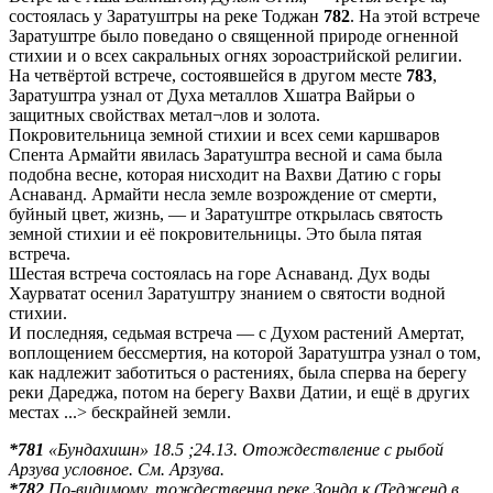
состоялась у Заратуштры на реке Тоджан
782
. На этой встрече
Заратуштре было поведано о священной природе огненной
стихии и о всех сакральных огнях зороастрийской религии.
На четвёртой встрече, состоявшейся в другом месте
783
,
Заратуштра узнал от Духа металлов Хшатра Вайрьи о
защитных свойствах метал¬лов и золота.
Покровительница земной стихии и всех семи каршваров
Спента Армайти явилась Заратуштра весной и сама была
подобна весне, которая нисходит на Вахви Датию с горы
Аснаванд. Армайти несла земле возрождение от смерти,
буйный цвет, жизнь, — и Заратуштре открылась святость
земной стихии и её покровительницы. Это была пятая
встреча.
Шестая встреча состоялась на горе Аснаванд. Дух воды
Хаурватат осенил Заратуштру знанием о святости водной
стихии.
И последняя, седьмая встреча — с Духом растений Амертат,
воплощением бессмертия, на которой Заратуштра узнал о том,
как надлежит заботиться о растениях, была сперва на берегу
реки Дареджа, потом на берегу Вахви Датии, и ещё в других
местах ...> бескрайней земли.
*781
«Бундахишн» 18.5 ;24.13. Отождествление с рыбой
Арзува условное. См. Арзува.
*782
По-видимому, тождественна реке Зонда к (Тедженд в