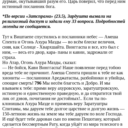
дурман, окутывавший разум его. Царь поверил, что перед ним
истинный посланник бога.
*По версии «Затспрама» (23.5), Зардушта вызвали на
религиозный диспут и задали ему 33 вопроса. Подробностей
легенды не сообщается.
Тут к Виштаепе спустились и посланники небес — Амеша
Спента и Огонь Ахура Мазды — во всём блеске величия,
сияя, как Солнце - Хвархшайта. Винггаспа и все, кто был с
ним, — весь его двор, кара- паны и кавии, задрожали от
страха.
Но Атар, Огонь Ахура Мазды, сказал:
— Не бойся, Кави Винггаспа! Наше появление перед тобою
вреда тебе не причинит. Амеша Спента пришли к тебе не как
хиониты — посланники Ареджатаспы, разбойники и убийцы,
сеющие смерть!
796
Мы несём благость и Добро. И мы
взываем к тебе: прими веру ахуровскую, заратуштровскую,
истинную и единственную праведную, и да отвратится твой
лик от дэвов, почитания не достойных!.. Если ты по-
клонишься Ахура Мазде и примешь веру Заратуштры
Спитамы, мы даруем тебе долгое царствие и долгую жизнь —
150-летнюю жизнь на земле мы тебе даруем по воле Господа.
И ещё будет тебе дарован сын по имени Пешотану, который
сделается бессмертным Рату, когда уйдёт из мира телесного в