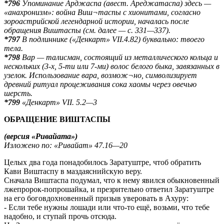
*796
Упоминание Арджаспа (авест. Ареджатаспа) здесь —
«анахронизм»: война Виш¬таспы с хионитами, согласно
зороастрийской легендарной истории, началась после
обращения Виштаспы (см. далее — с. 331—337).
*797
В подлиннике («Денкарт» VII.4.82) буквально: твоего
тела.
*798
Вар — талисман, состоящий из металлического кольца и
нескольких (3-х, 5-ти или 7-ми) волос белого быка, завязанных в
узелок. Использование вара, возмож¬но, символизирует
древний ритуал процеживания сока хаомы через овечью
шерсть.
*799
«Денкарт» VII. 5.2—3
ОБРАЩЕНИЕ ВИШТАСПЫ
(версия «Ривайата»)
Изложено по: «Ривайат» 47.16—20
Целых два года понадобилось Заратуштре, чтоб обратить
Кави Виштаспу в маздаяснийскую веру.
Сначала Виштаспа подумал, что к нему явился обыкновенный
лжепророк-попрошайка, и презрительно ответил Заратуштре
на его боговдохновенный призыв уверовать в Ахуру:
- Если тебе нужны лошади или что-то ещё, возьми, что тебе
надобно, и ступай прочь отсюда.