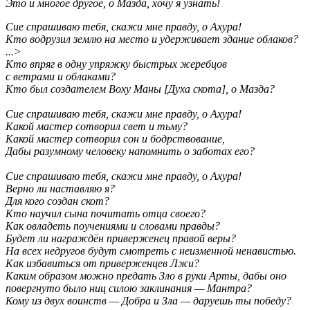
Это и многое другое, о Мазда, хочу я узнать!
Сие спрашиваю тебя, скажи мне правду, о Ахура!
Кто водрузил землю на место и удерживает здание облаков?
...>
Кто впряг в одну упряжку быстрых жеребцов
с ветрами и облаками?
Кто был создателем Воху Маны [Духа скота], о Мазда?
Сие спрашиваю тебя, скажи мне правду, о Ахура!
Какой мастер сотворил свет и тьму?
Какой мастер сотворил сон и бодрствование,
Дабы разумному человеку напомнить о заботах его?
Сие спрашиваю тебя, скажи мне правду, о Ахура!
Верно ли наставляю я?
Для кого создан скот?
Кто научил сына почитать отца своего?
Как овладеть поучениями и словами правды?
Будет ли награждён приверженец правой веры?
На всех недругов будут смотреть с неизменной ненавистью.
Как избавиться от приверженцев Лжи?
Каким образом можно предать Зло в руки Арты, дабы оно
повергнуто было ниц силою заклинания — Мантра?
Кому из двух воинств — Добра и Зла — даруешь ты победу?