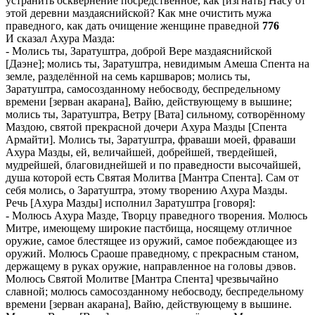
устранить осквернение посредственное, как [изгнать] Насу от
этой деревни маздаяснийской? Как мне очистить мужа
праведного, как дать очищение женщине праведной
776
И сказал Ахура Мазда:
- Молись ты, Заратуштра, доброй Вере маздаяснийской
[Даэне]; молись ты, Заратуштра, невидимым Амеша Спента на
земле, разделённой на семь каршваров; молись ты,
Заратуштра, самосозданному небосводу, беспредельному
времени [зерван акарана], Вайю, действующему в вышине;
молись ты, Заратуштра, Ветру [Вата] сильному, сотворённому
Маздою, святой прекрасной дочери Ахура Мазды [Спента
Армайти]. Молись ты, Заратуштра, фраваши моей, фраваши
Ахура Мазды, ей, величайшей, добрейшей, твердейшей,
мудрейшей, благовиднейшей и по праведности высочайшей,
душа которой есть Святая Молитва [Мантра Спента]. Сам от
себя молись, о Заратуштра, этому творению Ахура Мазды.
Речь [Ахура Мазды] исполнил Заратуштра [говоря]:
- Молюсь Ахура Мазде, Творцу праведного творения. Молюсь
Митре, имеющему широкие пастбища, носящему отличное
оружие, самое блестящее из оружий, самое побеждающее из
оружий. Молюсь Сраоше праведному, с прекрасным станом,
держащему в руках оружие, направленное на головы дэвов.
Молюсь Святой Молитве [Мантра Спента] чрезвычайно
славной; молюсь самосозданному небосводу, беспредельному
времени [зерван акарана], Вайю, действующему в вышине.