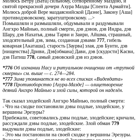
Молюсь Ветру [Вата] сильному, сотворённому Маздою, и
святой прекрасной дочери Ахура Мазды [Спента Армайти].
Молюсь доброй Вере маздаяснийской [Даэне], Закону [Аша]
противодэвовскому, заратуштровскому. ...>
Помышляли и размышляли, обдумывали и раздумывали
Ангхро Майнью, полный смерти, дэв дэвов, дэв Индра, дэв
Шару, дэв Нахатья, дэвы Тарви и Заири, Айшма, страшный,
злодсятельный дэв, зима, созданная дэвами
777
, гибель
коварная [Акаташа]. старость [Заурва] злая, дэв Буити, дэв
[нищенства] Дриви, Дэв[обмана] Дави, дэв [скудости] Касви,
дэв Патиш
778
, самый дэвовский дэв из дэвов.
*776
Об изгнании Насу и ритуальном очищении от «трупной
скверны» см. выше — с. 274—284.
*777
Зима упоминается не во всех списках «Видевдата»
*778
Противоборство [Ахура-Мазде] — олицетворение
деяний Ангхро Майныо и злой силы, которой он наделён.
Так сказал злодейский Ангхро Майнью, полный смерти:
- Что на сходке постановили дэвы подлые, злодейские, у
вершины Эрезуры?
Прибежали, советовались дэвы подлые, злодейские; кричали,
рассуждали дэвы подлые, злодейские. Злой обман
779
выдумали дэвы подлые, злодейские:
- Это мы постановили на своей сходке у вершины Эрезуры.