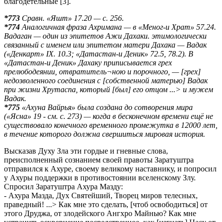
благодетельные [3].
*773
Сравн. «Яшт» 17.20 — с. 256.
*774
Аналогичная фраза Ахримана — в «Меног-и Храт» 57.24.
Вадаган — один из эпитетов Ажи Дахаки. этимологически
связанный с именем или эпитетом матери Дахака — Вадак
(«Денкарт» IX. 10.3; «Датастан-и Деник» 72.5, 78.2). В
«Датастан-и Деник» Дахаку приписывается грех
прелюбодеянии, отвратитель¬ною и порочного, — [грех]
недозволенного соединения с [собственной матерью] Вадак
при жизни Хрутаспа, который [был] его отцом ...> и мужем
Вадак.
*775
«Ахуна Вайрья» была создана до сотворения мира
(«Ясна» 19 - см. с. 273) — когда в бесконечном времени ещё не
существовало конечного временного промежутка в 12000 лет,
в течение которого должна свершиться мировая история.
Высказав Духу Зла эти гордые и гневные слова,
преисполненный сознанием своей правоты Заратуштра
отправился к Ахуре, своему великому наставнику, и попросил
у Ахуры поддержки в противостоянии вселенскому Злу.
Спросил Заратуштра Ахура Мазду:
- Ахура Мазда, Дух Святейший, Творец миров телесных,
праведный! ...> Как мне это сделать, [чтоб освободиться] от
этого Друджа, от злодейского Ангхро Майнью? Как мне