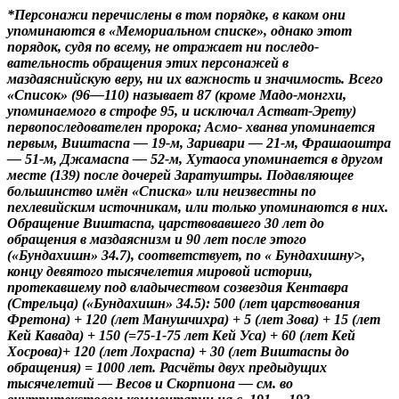
*Персонажи перечислены в том порядке, в каком они
упоминаются в «Мемориальном списке», однако этот
порядок, судя по всему, не отражает ни последо-
вательность обращения этих персонажей в
маздаяснийскую веру, ни их важность и значимость. Всего
«Список» (96—110) называет 87 (кроме Мадо-монгхи,
упоминаемого в строфе 95, и исключал Астват-Эрету)
первопоследователен пророка; Асмо- хванва упоминается
первым, Виштаспа — 19-м, Заривари — 21-м, Фрашаоштра
— 51-м, Джамаспа — 52-м, Хутаоса упоминается в другом
месте (139) после дочерей Заратуштры. Подавляющее
большинство имён «Списка» или неизвестны по
пехлевийским источникам, или только упоминаются в них.
Обращение Виштаспа, царствовавшего 30 лет до
обращения в маздаяснизм и 90 лет после этого
(«Бундахишн» 34.7), соответствует, по « Бундахишну>,
концу девятого тысячелетия мировой истории,
протекавшему под владычеством созвездия Кентавра
(Стрельца) («Бундахишн» 34.5): 500 (лет царствования
Фретона) + 120 (лет Манушчихра) + 5 (лет Зова) + 15 (лет
Кей Кавада) + 150 (=75-1-75 лет Кей Уса) + 60 (лет Кей
Хосрова)+ 120 (лет Лохраспа) + 30 (лет Виштаспы до
обращения) = 1000 лет. Расчёты двух предыдущих
тысячелетий — Весов и Скорпиона — см. во