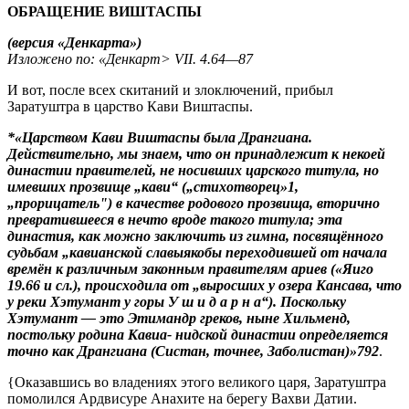
ОБРАЩЕНИЕ ВИШТАСПЫ
(версия «Денкарта»)
Изложено по: «Денкарт> VII. 4.64—87
И вот, после всех скитаний и злоключений, прибыл
Заратуштра в царство Кави Виштаспы.
*«Царством Кави Виштаспы была Дрангиана.
Действительно, мы знаем, что он принадлежит к некоей
династии правителей, не носивших царского титула, но
имевших прозвище „кави“ („стихотворец»1,
„прорицатель") в качестве родового прозвища, вторично
превратившееся в нечто вроде такого титула; эта
династия, как можно заключить из гимна, посвящённого
судьбам „кавианской славыякобы переходившей от начала
времён к различным законным правителям ариев («Яиго
19.66 и сл.), происходила от „выросших у озера Кансава, что
у реки Хэтумант у горы У ш и д а р н а“). Поскольку
Хэтумант — это Этимандр греков, ныне Хильменд,
постольку родина Кавиа- нидской династии определяется
точно как Дрангиана (Систан, точнее, Заболистан)»792
.
{Оказавшись во владениях этого великого царя, Заратуштра
помолился Ардвисуре Анахите на берегу Вахви Датии.