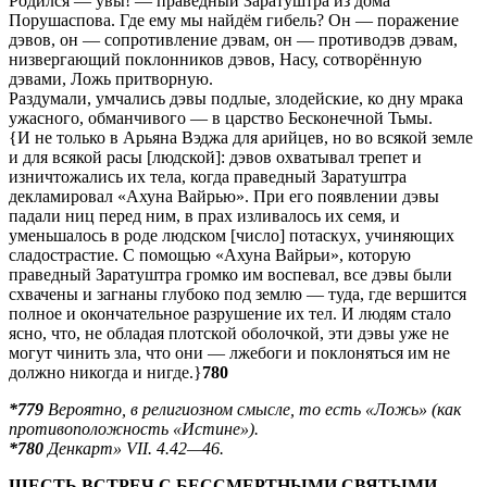
Родился — увы! — праведный Заратуштра из дома
Порушаспова. Где ему мы найдём гибель? Он — поражение
дэвов, он — сопротивление дэвам, он — противодэв дэвам,
низвергающий поклонников дэвов, Насу, сотворённую
дэвами, Ложь притворную.
Раздумали, умчались дэвы подлые, злодейские, ко дну мрака
ужасного, обманчивого — в царство Бесконечной Тьмы.
{И не только в Арьяна Вэджа для арийцев, но во всякой земле
и для всякой расы [людской]: дэвов охватывал трепет и
изничтожались их тела, когда праведный Заратуштра
декламировал «Ахуна Вайрью». При его появлении дэвы
падали ниц перед ним, в прах изливалось их семя, и
уменьшалось в роде людском [число] потаскух, учиняющих
сладострастие. С помощью «Ахуна Вайрьи», которую
праведный Заратуштра громко им воспевал, все дэвы были
схвачены и загнаны глубоко под землю — туда, где вершится
полное и окончательное разрушение их тел. И людям стало
ясно, что, не обладая плотской оболочкой, эти дэвы уже не
могут чинить зла, что они — лжебоги и поклоняться им не
должно никогда и нигде.}
780
*779
Вероятно, в религиозном смысле, то есть «Ложь» (как
противоположность «Истине»).
*780
Денкарт» VII. 4.42—46.
ШЕСТЬ ВСТРЕЧ С БЕССМЕРТНЫМИ СВЯТЫМИ