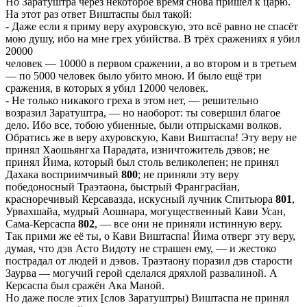
Но Заратуштра через некоторое время снова пришёл к царю.
На этот раз ответ Виштаспы был такой:
- Даже если я приму веру ахуровскую, это всё равно не спасёт
мою душу, ибо на мне грех убийства. В трёх сражениях я убил
20000
человек — 10000 в первом сражении, а во втором и в третьем
— по 5000 человек было убито мною. И было ещё три
сражения, в которых я убил 12000 человек.
- Не только никакого греха в этом нет, — решительно
возразил Заратуштра, — но наоборот: ты совершил благое
дело. Ибо все, тобою убиенные, были отпрысками волков.
Обратись же в веру ахуровскую, Кави Виштаспа! Эту веру не
принял Хаошьянгха Парадата, изничтожитель дэвов; не
принял Йима, который был столь великолепен; не принял
Дахака восприимчивый
800
; не приняли эту веру
победоносный Траэтаона, быстрый Франграсйан,
красноречивый Керсавазда, искусный лучник Спитьюра
801
,
Урвахшайа, мудрый Аошнара, могущественный Кави Усан,
Сама-Керсаспа
802
, — все они не приняли истинную веру.
Так прими же её ты, о Кави Виштаспа! Йима отверг эту веру,
думая, что дэв Асто Видоту не страшен ему, — и жестоко
пострадал от людей и дэвов. Траэтаону поразил дэв старости
Заурва — могучий герой сделался дряхлой развалиной. А
Керсаспа был сражён Ака Маной.
Но даже после этих [слов Заратуштры) Виштаспа не принял